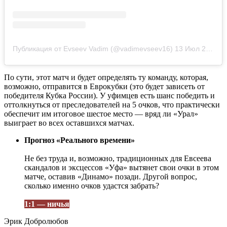
Публикация от Evseev Vadim (@vadimevseev16)
13 Июл 2020 в 7:28 PDT
По сути, этот матч и будет определять ту команду, которая,
возможно, отправится в Еврокубки (это будет зависеть от
победителя Кубка России). У уфимцев есть шанс победить и
оттолкнуться от преследователей на 5 очков, что практически
обеспечит им итоговое шестое место — вряд ли «Урал»
выиграет во всех оставшихся матчах.
Прогноз «Реального времени»
Не без труда и, возможно, традиционных для Евсеева
скандалов и эксцессов «Уфа» вытянет свои очки в этом
матче, оставив «Динамо» позади. Другой вопрос,
сколько именно очков удастся забрать?
1:1 — ничья
Эрик Добролюбов