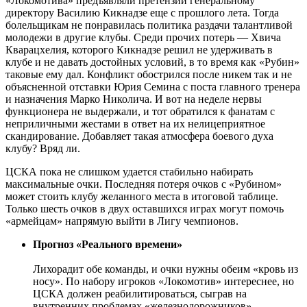
«Локомотива» предъявляли претензии генеральному
директору Василию Кикнадзе еще с прошлого лета. Тогда
болельщикам не понравилась политика раздачи талантливой
молодежи в другие клубы. Среди прочих потерь — Хвича
Кварацхелия, которого Кикнадзе решил не удерживать в
клубе и не давать достойных условий, в то время как «Рубин»
таковые ему дал. Конфликт обострился после никем так и не
объясненной отставки Юрия Семина с поста главного тренера
и назначения Марко Николича. И вот на неделе нервы
функционера не выдержали, и тот обратился к фанатам с
неприличными жестами в ответ на их нелицеприятное
скандирование. Добавляет такая атмосфера боевого духа
клубу? Вряд ли.
ЦСКА пока не слишком удается стабильно набирать
максимальные очки. Последняя потеря очков с «Рубином»
может стоить клубу желанного места в итоговой таблице.
Только шесть очков в двух оставшихся играх могут помочь
«армейцам» напрямую выйти в Лигу чемпионов.
Прогноз «Реального времени»
Лихорадит обе команды, и очки нужны обеим «кровь из
носу». По набору игроков «Локомотив» интереснее, но
ЦСКА должен реабилитироваться, сыграв на
внутренних проблемах «железнодорожников».