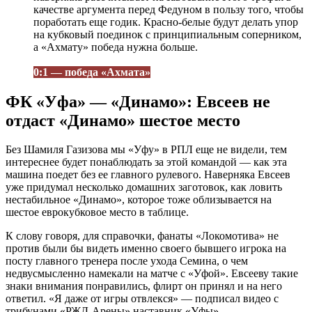
качестве аргумента перед Федуном в пользу того, чтобы
поработать еще годик. Красно-белые будут делать упор
на кубковый поединок с принципиальным соперником,
а «Ахмату» победа нужна больше.
0:1 — победа «Ахмата»
ФК «Уфа» — «Динамо»: Евсеев не
отдаст «Динамо» шестое место
Без Шамиля Газизова мы «Уфу» в РПЛ еще не видели, тем
интереснее будет понаблюдать за этой командой — как эта
машина поедет без ее главного рулевого. Наверняка Евсеев
уже придумал несколько домашних заготовок, как ловить
нестабильное «Динамо», которое тоже облизывается на
шестое еврокубковое место в таблице.
К слову говоря, для справочки, фанаты «Локомотива» не
против были бы видеть именно своего бывшего игрока на
посту главного тренера после ухода Семина, о чем
недвусмысленно намекали на матче с «Уфой». Евсееву такие
знаки внимания понравились, флирт он принял и на него
ответил. «Я даже от игры отвлекся» — подписал видео с
трибунами «РЖД-Арены» наставник «Уфы».