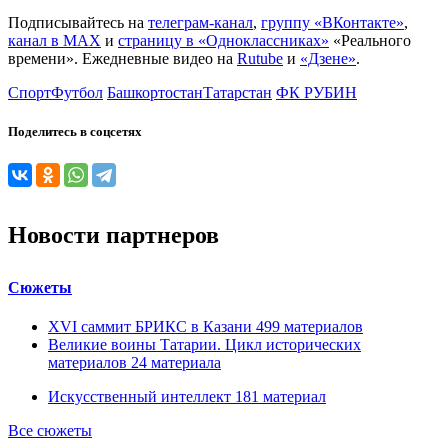
Подписывайтесь на
телеграм-канал
,
группу «ВКонтакте»
,
канал в MAX
и
страницу в «Одноклассниках»
«Реального
времени». Ежедневные видео на
Rutube
и
«Дзене»
.
Спорт
Футбол
Башкортостан
Татарстан
ФК РУБИН
Поделитесь в соцсетях
Новости партнеров
Сюжеты
XVI саммит БРИКС в Казани
499
материалов
Великие воины Татарии. Цикл исторических
материалов
24
материала
Искусственный интеллект
181
материал
Все сюжеты