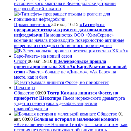
исторического квартала в Зеленодольске устроили
всероссийский хакатон
Промышленность
24 июл, 16:15
«Татнефть»
превращает отходы в реагент для повышения
нефтедобычи
На мощностях ООО «ХимСервис»
компания начала производить поверхностно-активные
вещества из отходов собственного производства
Спорт
06 авг, 19:10
В Зеленодольске прошла
презентация состава ХК «Ак Барс-Ракета» на новый
сезон
«Ракета» больше не «Динамо», «Ак Барс» на
месте, как и был
Общество
00:00
Театр Камала лишится Фоссе, но
приобретет Шекспира
Пьеса норвежского драматурга
уйдет из репертуара в декабре: запретили
правообладатели
Общество
01
авг, 00:00
Большая история в маленькой комнате
«Все наши вчера» Наталии Гинзбург — книга о том, как
история незаметно разрушает обычную жизнь