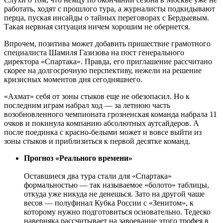
работать, ходят с прошлого тура, а журналисты подкидывают
перца, пуская инсайды о тайных переговорах с Бердыевым.
Такая нервная ситуация ничем хорошим не обернется.
Впрочем, позитива может добавить пришествие грамотного
специалиста Шамиля Газизова на пост генерального
директора «Спартака». Правда, его приглашение рассчитано
скорее на долгосрочную перспективу, нежели на решение
кризисных моментов дня сегодняшнего.
«Ахмат» себя от зоны стыков еще не обезопасил. Но к
последним играм набрал ход — за летнюю часть
возобновленного чемпионата грозненская команда набрала 11
очков и покинула компанию абсолютных аутсайдеров. А
после поединка с красно-белыми может и вовсе выйти из
зоны стыков и приблизиться к первой десятке команд.
Прогноз «Реального времени»
Оставшиеся два тура стали для «Спартака»
формальностью — так называемое «болото» таблицы,
откуда уже никуда не денешься. Зато на другой чаше
весов — полуфинал Кубка России с «Зенитом», к
которому нужно подготовиться основательно. Тедеско
наверняка рассчитывает на завоевание этого трофея в