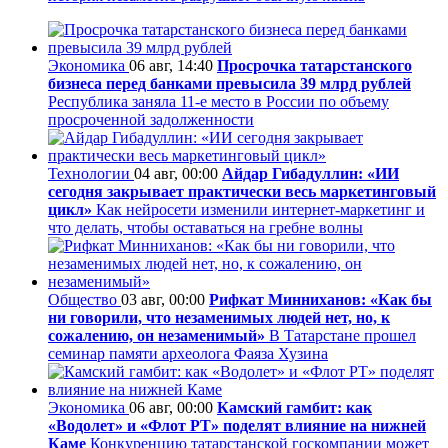
Экономика
06 авг, 14:40
Просрочка татарстанского
бизнеса перед банками превысила 39 млрд рублей
Республика заняла 11-е место в России по объему
просроченной задолженности
Технологии
04 авг, 00:00
Айдар Гибадуллин: «ИИ
сегодня закрывает практически весь маркетинговый
цикл»
Как нейросети изменили интернет-маркетинг и
что делать, чтобы оставаться на гребне волны
Общество
03 авг, 00:00
Рифкат Минниханов: «Как бы
ни говорили, что незаменимых людей нет, но, к
сожалению, он незаменимый»
В Татарстане прошел
семинар памяти археолога Фаяза Хузина
Экономика
06 авг, 00:00
Камский гамбит: как
«Водолет» и «Флот РТ» поделят влияние на нижней
Каме
Конкуренцию татарстанской госкомпании может