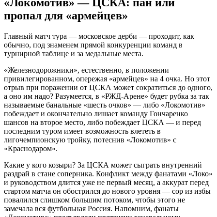
«Локомотив» — ЦСКА: пан или
пропал для «армейцев»
Главный матч тура — московское дерби — проходит, как
обычно, под знаменем прямой конкуренции команд в
турнирной таблице и за медальные места.
«Железнодорожники», естественно, в положении
привилегированном, опережая «армейцев» на 4 очка. Но этот
отрыв при поражении от ЦСКА может сократиться до одного,
а оно им надо? Разумеется, в «РЖД-Арене» будет рубка за так
называемые банальные «шесть очков» — либо «Локомотив»
побеждает и окончательно лишает команду Гончаренко
шансов на второе место, либо побеждает ЦСКА — и перед
последним туром имеет возможность влететь в
лигочемпионскую тройку, потеснив «Локомотив» с
«Краснодаром».
Какие у кого козыри? За ЦСКА может сыграть внутренний
раздрай в стане соперника. Конфликт между фанатами «Локо»
и руководством длится уже не первый месяц, а аккурат перед
стартом матча он обострился до нового уровня — сор из избы
повалился слишком большим потоком, чтобы этого не
замечала вся футбольная Россия. Напомним, фанаты