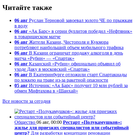
Читайте также
06 авг
Руслан Терновой завоевал золото ЧЕ по прыжкам
в воду
06 авг
«Ак Барс» в серии буллитов победил «Нефтяник»
в товарищеском матче
06 авг
Жители Казани, Чистополя и Кукмора
потребляют наибольший объем мобильного трафика
06 авг
В Казани ограничат продажу алкоголя в день
матча «Рубин» — «Спартак»
06 авг
Казанский «Рубин» официально объявил об
уходе Даку в московский «Спартак»
06 авг
В Екатеринбурге отложили старт Спартакиады
по хоккею на траве из-за ракетной опасности
05 авг
Источник: «Ак Барс» получит 10 млн рублей за
обмен Мифтахова в «Шанхай»
Все новости за сегодня
Общество
06 авг, 00:00
Рестарт «Полукамушков»:
жилье для приезжих специалистов или событийный
центр?
Для разработки концепции реновации