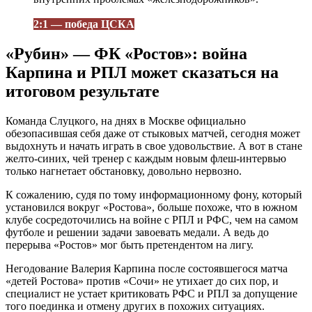
2:1 — победа ЦСКА
«Рубин» — ФК «Ростов»: война
Карпина и РПЛ может сказаться на
итоговом результате
Команда Слуцкого, на днях в Москве официально
обезопасившая себя даже от стыковых матчей, сегодня может
выдохнуть и начать играть в свое удовольствие. А вот в стане
желто-синих, чей тренер с каждым новым флеш-интервью
только нагнетает обстановку, довольно нервозно.
К сожалению, судя по тому информационному фону, который
установился вокруг «Ростова», больше похоже, что в южном
клубе сосредоточились на войне с РПЛ и РФС, чем на самом
футболе и решении задачи завоевать медали. А ведь до
перерыва «Ростов» мог быть претендентом на лигу.
Негодование Валерия Карпина после состоявшегося матча
«детей Ростова» против «Сочи» не утихает до сих пор, и
специалист не устает критиковать РФС и РПЛ за допущение
того поединка и отмену других в похожих ситуациях.