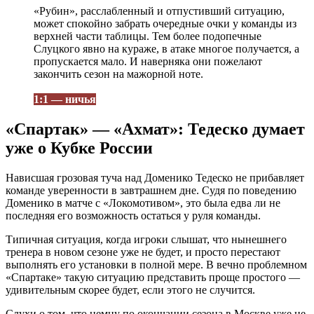
«Рубин», расслабленный и отпустивший ситуацию,
может спокойно забрать очередные очки у команды из
верхней части таблицы. Тем более подопечные
Слуцкого явно на кураже, в атаке многое получается, а
пропускается мало. И наверняка они пожелают
закончить сезон на мажорной ноте.
1:1 — ничья
«Спартак» — «Ахмат»: Тедеско думает
уже о Кубке России
Нависшая грозовая туча над Доменико Тедеско не прибавляет
команде уверенности в завтрашнем дне. Судя по поведению
Доменико в матче с «Локомотивом», это была едва ли не
последняя его возможность остаться у руля команды.
Типичная ситуация, когда игроки слышат, что нынешнего
тренера в новом сезоне уже не будет, и просто перестают
выполнять его установки в полной мере. В вечно проблемном
«Спартаке» такую ситуацию представить проще простого —
удивительным скорее будет, если этого не случится.
Слухи о том, что немцу по окончании сезона в Москве уже не