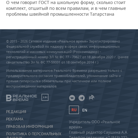
О чем говорит ГОСТ на школьную форму, сколько стоит
комплект, отшитый по всем правилам, и в чем главные
проблемы швейной промышленности Татарстана
© 2015 - 2026 Сетевое издание «Реальное время» Зарегистрировано
Федеральной службой по надзору в сфере связи, информационных
технологий и массовых коммуникаций (Роскомнадзор) –
регистрационный номер ЭЛ № ФС 77 - 79627 от 18 декабря 2020 г. (ранее
свидетельство Эл № ФС 77-59331 от 18 сентября 2014 г.)
Использование материалов Реального Времени разрешено только с
предварительного согласия правообладателей, упоминание сайта и
прямая гиперссылка обязательны при частичном или полном
воспроизведении материалов.
18+
RU
EN
РЕДАКЦИЯ
РЕКЛАМА
Учредитель ООО «Реальное
ПРАВОВАЯ ИНФОРМАЦИЯ
время»
Главный редактор Саушина А.А.
ПОЛИТИКА О ПЕРСОНАЛЬНЫХ
Телефон редакции: +7 (843) 222-