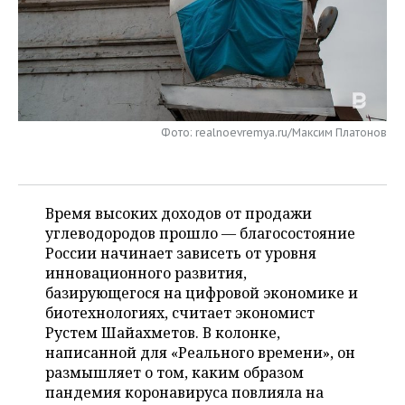
НЕФТЕХИМИЯ
РОЗНИЧНАЯ ТОРГОВЛЯ
НОВОСТИ ТЕХНОЛОГИЙ
МЕРОПРИЯТИЯ
НЕФТЬ
ТРАНСПОРТ
IT
НОВОСТИ МЕРОПРИЯТИЙ
СПОРТ
ОПК
УСЛУГИ
МЕДИА
ВЫЕЗДНАЯ РЕДАКЦИЯ
НОВОСТИ СПОРТА
ОБЩЕСТВО
ЭНЕРГЕТИКА
Фото: realnoevremya.ru/Максим Платонов
ТЕЛЕКОММУНИКАЦИИ
БИЗНЕС-БРАНЧИ
ФУТБОЛ
НОВОСТИ ОБЩЕСТВА
ФОТОГАЛЕРЕЯ
ONLINE-КОНФЕРЕНЦИИ
ХОККЕЙ
ВЛАСТЬ
СЮЖЕТЫ
Время высоких доходов от продажи
углеводородов прошло — благосостояние
ОТКРЫТАЯ ЛЕКЦИЯ
БАСКЕТБОЛ
ИНФРАСТРУКТУРА
СПРАВОЧНИК
России начинает зависеть от уровня
инновационного развития,
ВОЛЕЙБОЛ
ИСТОРИЯ
СПИСОК ПЕРСОН
ПОЛНАЯ ВЕРСИЯ
базирующегося на цифровой экономике и
биотехнологиях, считает экономист
КИБЕРСПОРТ
КУЛЬТУРА
СПИСОК КОМПАНИЙ
Рустем Шайахметов. В колонке,
написанной для «Реального времени», он
ФИГУРНОЕ КАТАНИЕ
МЕДИЦИНА
размышляет о том, каким образом
пандемия коронавируса повлияла на