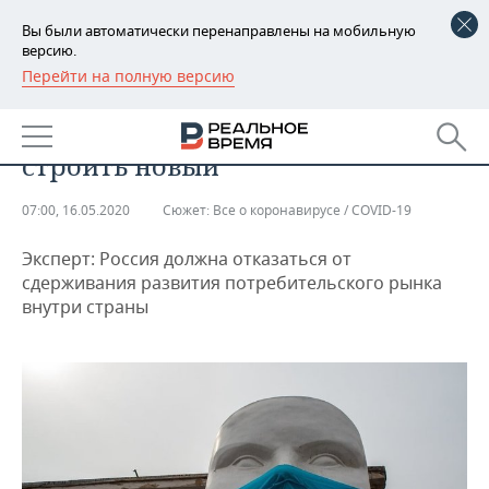
Вы были автоматически перенаправлены на мобильную
версию.
Перейти на полную версию
РЕГИОНЫ
ЭКОНОМИКА
Старый мир разрушен, надо
БАШКОРТОСТАН
НОВОСТИ
строить новый
ТАТАРСТАН
АНАЛИТИКА
07:00, 16.05.2020
Сюжет:
Все о коронавирусе / COVID-19
УДМУРТИЯ
НОВОСТИ АНАЛИТИКИ
ЭКОНОМИКА
Эксперт: Россия должна отказаться от
ДЕКЛАРАЦИИ О ДОХОДАХ
НОВОСТИ ЭКОНОМИКИ
ПРОМЫШЛЕННОСТЬ
сдерживания развития потребительского рынка
внутри страны
КОРОЛИ ГОСЗАКАЗА ПФО
ФИНАНСЫ
НОВОСТИ
НЕДВИЖИМОСТЬ
ПРОМЫШЛЕННОСТИ
ВУЗЫ ТАТАРСТАНА
БАНКИ
НОВОСТИ НЕДВИЖИМОСТИ
АВТО
АГРОПРОМ
КОМУ ПРИНАДЛЕЖАТ
БЮДЖЕТ
НОВОСТИ АВТО
БИЗНЕС
ТОРГОВЫЕ ЦЕНТРЫ
МАШИНОСТРОЕНИЕ
ТАТАРСТАНА
ИНВЕСТИЦИИ
НОВОСТИ БИЗНЕСА
ТЕХНОЛОГИИ