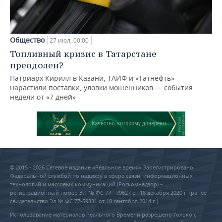
Общество
27 июл, 00:00
Топливный кризис в Татарстане
преодолен?
Патриарх Кирилл в Казани, ТАИФ и «Татнефть»
нарастили поставки, уловки мошенников — события
недели от «7 дней»
© 2015 - 2026 Сетевое издание «Реальное время» Зарегистрировано
Федеральной службой по надзору в сфере связи, информационных
технологий и массовых коммуникаций (Роскомнадзор) –
регистрационный номер ЭЛ № ФС 77 - 79627 от 18 декабря 2020 г. (ранее
свидетельство Эл № ФС 77-59331 от 18 сентября 2014 г.)
Использование материалов Реального Времени разрешено только с