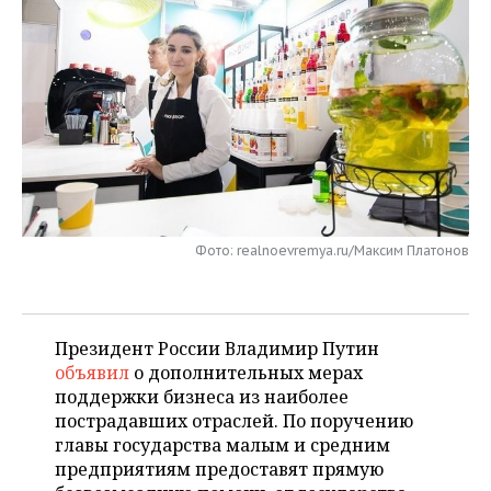
НЕФТЕХИМИЯ
РОЗНИЧНАЯ ТОРГОВЛЯ
НОВОСТИ ТЕХНОЛОГИЙ
МЕРОПРИЯТИЯ
НЕФТЬ
ТРАНСПОРТ
IT
НОВОСТИ МЕРОПРИЯТИЙ
СПОРТ
ОПК
УСЛУГИ
МЕДИА
ВЫЕЗДНАЯ РЕДАКЦИЯ
НОВОСТИ СПОРТА
ОБЩЕСТВО
ЭНЕРГЕТИКА
ТЕЛЕКОММУНИКАЦИИ
БИЗНЕС-БРАНЧИ
ФУТБОЛ
НОВОСТИ ОБЩЕСТВА
ФОТОГАЛЕРЕЯ
ONLINE-КОНФЕРЕНЦИИ
ХОККЕЙ
ВЛАСТЬ
СЮЖЕТЫ
Фото: realnoevremya.ru/Максим Платонов
ОТКРЫТАЯ ЛЕКЦИЯ
БАСКЕТБОЛ
ИНФРАСТРУКТУРА
СПРАВОЧНИК
ВОЛЕЙБОЛ
ИСТОРИЯ
СПИСОК ПЕРСОН
ПОЛНАЯ ВЕРСИЯ
Президент России Владимир Путин
объявил
о дополнительных мерах
КИБЕРСПОРТ
КУЛЬТУРА
СПИСОК КОМПАНИЙ
поддержки бизнеса из наиболее
пострадавших отраслей. По поручению
ФИГУРНОЕ КАТАНИЕ
МЕДИЦИНА
главы государства малым и средним
предприятиям предоставят прямую