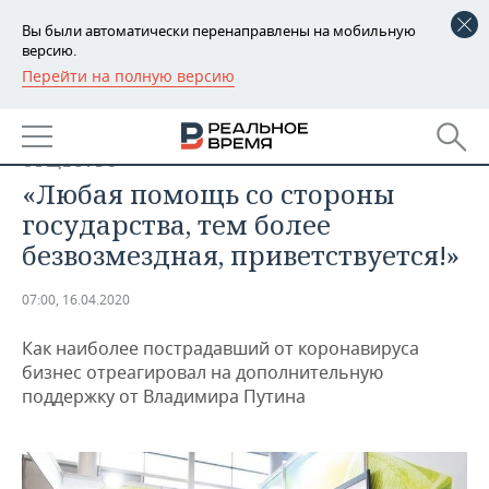
Вы были автоматически перенаправлены на мобильную
версию.
Перейти на полную версию
РЕГИОНЫ
БАШКОРТОСТАН
НОВОСТИ
ОБЩЕСТВО
ТАТАРСТАН
АНАЛИТИКА
«Любая помощь со стороны
государства, тем более
УДМУРТИЯ
НОВОСТИ АНАЛИТИКИ
ЭКОНОМИКА
безвозмездная, приветствуется!»
ДЕКЛАРАЦИИ О ДОХОДАХ
НОВОСТИ ЭКОНОМИКИ
ПРОМЫШЛЕННОСТЬ
07:00, 16.04.2020
КОРОЛИ ГОСЗАКАЗА ПФО
ФИНАНСЫ
НОВОСТИ
НЕДВИЖИМОСТЬ
ПРОМЫШЛЕННОСТИ
Как наиболее пострадавший от коронавируса
бизнес отреагировал на дополнительную
ВУЗЫ ТАТАРСТАНА
БАНКИ
НОВОСТИ НЕДВИЖИМОСТИ
АВТО
поддержку от Владимира Путина
АГРОПРОМ
КОМУ ПРИНАДЛЕЖАТ
БЮДЖЕТ
НОВОСТИ АВТО
БИЗНЕС
ТОРГОВЫЕ ЦЕНТРЫ
МАШИНОСТРОЕНИЕ
ТАТАРСТАНА
ИНВЕСТИЦИИ
НОВОСТИ БИЗНЕСА
ТЕХНОЛОГИИ