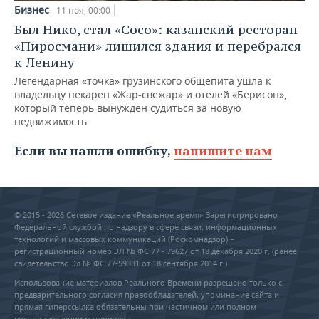
Бизнес
11 ноя, 00:00
Был Нико, стал «Сосо»: казанский ресторан
«Пиросмани» лишился здания и перебрался
к Ленину
Легендарная «точка» грузинского общепита ушла к
владельцу пекарен «Жар-свежар» и отелей «Берисон»,
который теперь вынужден судиться за новую
недвижимость
Если вы нашли ошибку,
напишите нам
© 2015 - 2026 Сетевое издание «Реальное время» Зарегистрировано
Федеральной службой по надзору в сфере связи, информационных
технологий и массовых коммуникаций (Роскомнадзор) –
регистрационный номер ЭЛ № ФС 77 - 79627 от 18 декабря 2020 г. (ранее
свидетельство Эл № ФС 77-59331 от 18 сентября 2014 г.)
Использование материалов Реального Времени разрешено только с
предварительного согласия правообладателей, упоминание сайта и
прямая гиперссылка обязательны при частичном или полном
воспроизведении материалов.