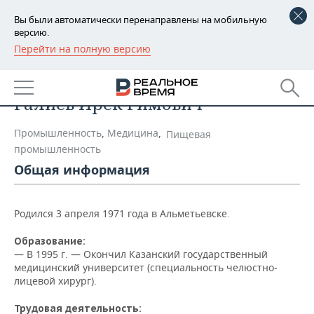
Вы были автоматически перенаправлены на мобильную
версию.
Перейти на полную версию
РЕГИОНЫ
Список персон
БАШКОРТОСТАН
НОВОСТИ
Галиев Ирек Римович
ТАТАРСТАН
АНАЛИТИКА
Промышленность
,
Медицина
,
Пищевая
УДМУРТИЯ
НОВОСТИ АНАЛИТИКИ
ЭКОНОМИКА
промышленность
Общая информация
ДЕКЛАРАЦИИ О ДОХОДАХ
НОВОСТИ ЭКОНОМИКИ
ПРОМЫШЛЕННОСТЬ
КОРОЛИ ГОСЗАКАЗА ПФО
ФИНАНСЫ
НОВОСТИ
НЕДВИЖИМОСТЬ
Родился 3 апреля 1971 года в Альметьевске.
ПРОМЫШЛЕННОСТИ
Образование:
ВУЗЫ ТАТАРСТАНА
БАНКИ
НОВОСТИ НЕДВИЖИМОСТИ
АВТО
АГРОПРОМ
— В
1995 г. — Окончил Казанский государственный
медицинский университет (специальность челюстно-
КОМУ ПРИНАДЛЕЖАТ
БЮДЖЕТ
НОВОСТИ АВТО
БИЗНЕС
лицевой хирург).
ТОРГОВЫЕ ЦЕНТРЫ
МАШИНОСТРОЕНИЕ
ТАТАРСТАНА
ИНВЕСТИЦИИ
НОВОСТИ БИЗНЕСА
ТЕХНОЛОГИИ
Трудовая деятельность: