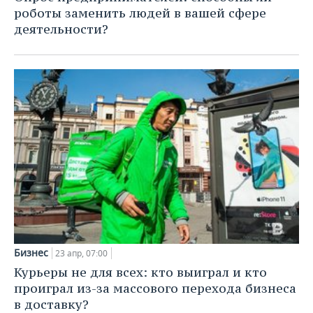
ВОДНЫЕ ВИДЫ СПОРТА
ОБРАЗОВАНИЕ
роботы заменить людей в вашей сфере
деятельности?
ХОККЕЙ С МЯЧОМ
ПРОИСШЕСТВИЯ
Бизнес
23 апр, 07:00
Курьеры не для всех: кто выиграл и кто
проиграл из-за массового перехода бизнеса
в доставку?