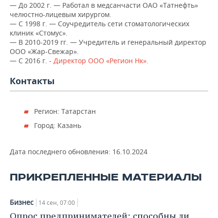
НЕФТЕХИМИЯ
—
До 2002 г. — Работал в медсанчасти ОАО «Татнефть»
челюстно-лицевым хирургом.
РОЗНИЧНАЯ ТОРГОВЛЯ
НОВОСТИ ТЕХНОЛОГИЙ
МЕРОПРИЯТИЯ
— С 1998 г. — Соучредитель сети стоматологических
НЕФТЬ
клиник «Стомус».
ТРАНСПОРТ
IT
НОВОСТИ МЕРОПРИЯТИЙ
СПОРТ
— В 2010-2019 гг. — Учредитель и генеральный директор
ОПК
ООО «Жар-Свежар».
— С 2016 г. -
Директор ООО «Регион Нк».
УСЛУГИ
МЕДИА
ВЫЕЗДНАЯ РЕДАКЦИЯ
НОВОСТИ СПОРТА
ОБЩЕСТВО
ЭНЕРГЕТИКА
Контакты
ТЕЛЕКОММУНИКАЦИИ
БИЗНЕС-БРАНЧИ
ФУТБОЛ
НОВОСТИ ОБЩЕСТВА
ФОТОГАЛЕРЕЯ
ONLINE-КОНФЕРЕНЦИИ
ХОККЕЙ
ВЛАСТЬ
СЮЖЕТЫ
Регион: Татарстан
Город: Казань
ОТКРЫТАЯ ЛЕКЦИЯ
БАСКЕТБОЛ
ИНФРАСТРУКТУРА
СПРАВОЧНИК
Дата последнего обновления:
16.10.2024
ВОЛЕЙБОЛ
ИСТОРИЯ
СПИСОК ПЕРСОН
ПОЛНАЯ ВЕРСИЯ
КИБЕРСПОРТ
КУЛЬТУРА
СПИСОК КОМПАНИЙ
ПРИКРЕПЛЕННЫЕ МАТЕРИАЛЫ
ФИГУРНОЕ КАТАНИЕ
МЕДИЦИНА
Бизнес
14 сен, 07:00
Опрос предпринимателей: способны ли