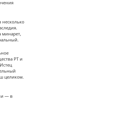
ачения
в несколько
аследия.
а минарет,
ральный.
ьное
ества РТ и
Истец
мельный
аш целиком.
ли — в