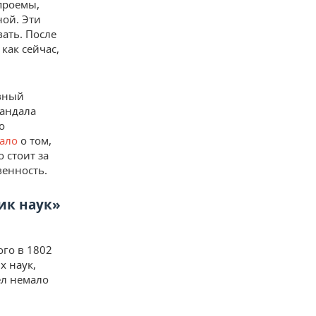
 проемы,
ой. Эти
вать. После
 как сейчас,
овный
кандала
о
ало
о том,
 стоит за
венность.
ик наук»
ого в 1802
х наук,
ел немало