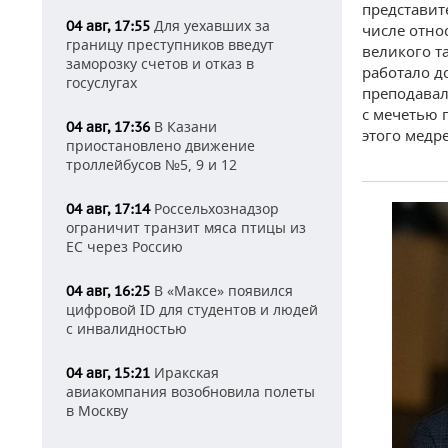
представит
Для уехавших за
04 авг, 17:55
числе отно
границу преступников введут
великого т
заморозку счетов и отказ в
работало д
госуслугах
преподавал
с мечетью 
В Казани
04 авг, 17:36
этого медре
приостановлено движение
троллейбусов №5, 9 и 12
Россельхознадзор
04 авг, 17:14
ограничит транзит мяса птицы из
ЕС через Россию
В «Максе» появился
04 авг, 16:25
цифровой ID для студентов и людей
с инвалидностью
Иракская
04 авг, 15:21
авиакомпания возобновила полеты
в Москву