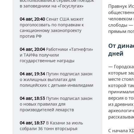
воспользовались сервисом поездок
в заповедники на «Госуслугах»
Правнук Ис
общественн
человеком 
Сенат США может
04 авг, 20:40
проголосовать по поправкам к
слободы — 
санкционному законопроекту
прямым пот
против РФ
От дина
Работники «Татнефти»
04 авг, 20:04
дней
и ТАИФа получили
государственные награды
— Городская
которые за
Путин подписал закон
04 авг, 19:34
месте стоял
о жилищных выплатах для
полицейских с детьми-инвалидами
которой та
принимали 
версия о т
Путин подписал закон
04 авг, 18:53
о новых правилах для
из древних
производителей лекарств
археологич
рассказыва
В Казани за июль
04 авг, 18:37
собрали 36 тонн вторсырья
С начала X