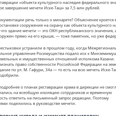
ставрации «объекта культурного наследия федерального зн
е завершение мечети Иске-Таш» за 7,5 млн рублей.
окументации речь только о минарете? Объяснение кроется 
остановке сооружения на охрану как объекта культурного н
, что здание мечети — это ОКН республиканского значения, 
оружен прямо на его крыше, — тоже памятник, но уже феде
естыковки устранили в прошлом году, когда Межрегионал
льное управление Росимущества подало иск к Минземимущ
емельных и имущественных отношений исполкома Казани. 
ризнать право собственности Российской Федерации на зе
дание по ул. М. Гафури, 34а — то есть на всю мечеть Иске-Т
одобрили.
 подробнее о планах реставрации храма в дирекции не смог
лались на всеобщую изоляцию сотрудников и временную
сть ответить на письменный запрос редакции. Поэтому
ями поделились в руководстве мечети.