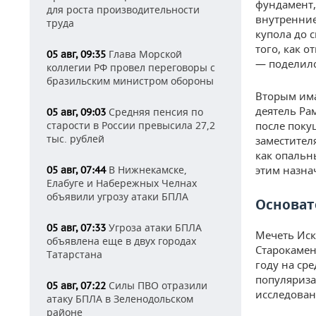
фундамент,
для роста производительности
внутренние
труда
купола до с
того, как о
Глава Морской
05 авг, 09:35
— поделилс
коллегии РФ провел переговоры с
бразильским министром обороны
Вторым има
деятель Ра
Средняя пенсия по
05 авг, 09:03
старости в России превысила 27,2
после поку
тыс. рублей
заместител
как опальн
В Нижнекамске,
этим назна
05 авг, 07:44
Елабуге и Набережных Челнах
объявили угрозу атаки БПЛА
Основат
Угроза атаки БПЛА
05 авг, 07:33
Мечеть Иск
объявлена еще в двух городах
Старокамен
Татарстана
году на ср
популяриза
Силы ПВО отразили
05 авг, 07:22
исследован
атаку БПЛА в Зеленодольском
районе