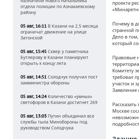
назначили нового начальника
проекта ре
отдела полиции по Азнакаевскому
«Минаретно
району
Почему в д
В Казани на 2,5 месяца
05 авг, 16:11
странной п
ограничат движение на улице
Дело в том
Затонской
который со
Сквер у памятника
05 авг, 15:45
Бутлерову в Казани планируют
Правовые н
открыть к концу лета
территориа
Комитету з
Солодчук получил пост
требовал п
05 авг, 14:51
замминистра обороны
участок и з
Заявление 
Количество «умных»
05 авг, 14:24
светофоров в Казани достигнет 269
Рассказать
Москве сос
Путин объединил все
05 авг, 13:03
невозможно
службы тыла Минобороны под
подробност
руководством Солодчука