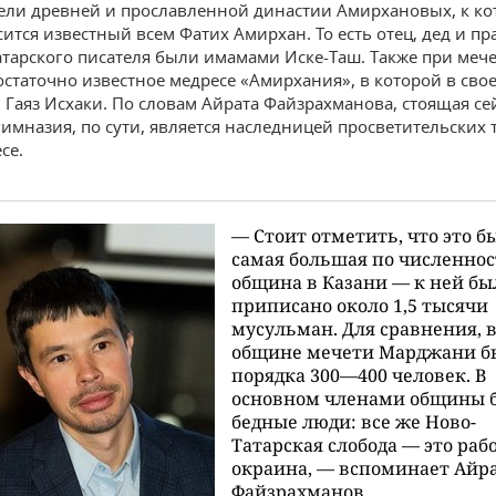
ели древней и прославленной династии Амирхановых, к ко
сится известный всем Фатих Амирхан. То есть отец, дед и пр
атарского писателя были имамами Иске-Таш. Также при меч
остаточно известное медресе «Амирхания», в которой в сво
 Гаяз Исхаки. По словам Айрата Файзрахманова, стоящая се
гимназия, по сути, является наследницей просветительских
се.
— Стоит отметить, что это б
самая большая по численно
община в Казани — к ней бы
приписано около 1,5 тысячи
мусульман. Для сравнения, 
общине мечети Марджани б
порядка 300—400 человек. В
основном членами общины 
бедные люди: все же Ново-
Татарская слобода — это раб
окраина, — вспоминает Айр
Файзрахманов.