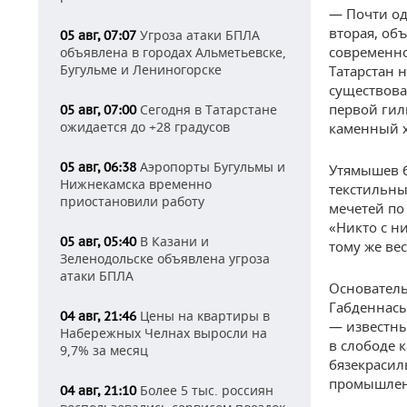
— Почти од
вторая, об
Угроза атаки БПЛА
05 авг, 07:07
современно
объявлена в городах Альметьевске,
Бугульме и Лениногорске
Татарстан 
существова
первой гил
Сегодня в Татарстане
05 авг, 07:00
ожидается до +28 градусов
каменный х
Аэропорты Бугульмы и
05 авг, 06:38
Утямышев б
Нижнекамска временно
текстильны
приостановили работу
мечетей по
«Никто с ни
В Казани и
05 авг, 05:40
тому же ве
Зеленодольске объявлена угроза
атаки БПЛА
Основатель
Габденнасы
Цены на квартиры в
04 авг, 21:46
— известны
Набережных Челнах выросли на
в слободе 
9,7% за месяц
бязекрасил
промышлен
Более 5 тыс. россиян
04 авг, 21:10