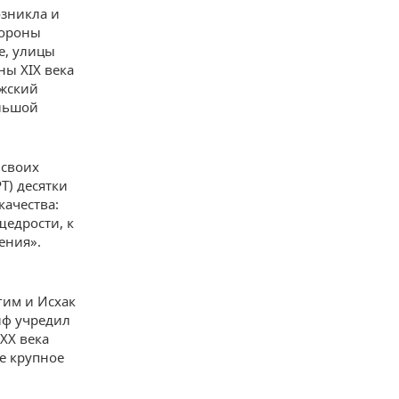
озникла и
тороны
е, улицы
ны XIX века
ыжский
ольшой
 своих
Т) десятки
качества:
щедрости, к
ения».
гим и Исхак
иф учредил
XX века
е крупное