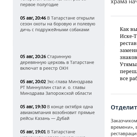
храма на
первое полугодие
В Татарстане открыли
05 авг, 20:46
сезон охоты на боровую и полевую
Как вы
дичь с подружейными собаками
Иске-Т
рестав
заменя
Старинную
05 авг, 20:26
знако
деревянную церковь в Татарстане
Утямыш
включат в реестр ОКН
перешл
все ра
Экс-глава Минздрава
05 авг, 20:02
РТ Миннуллин стал и. о. главы
Минздрава Запорожской области
Отделит
В конце октября одна
05 авг, 19:30
авиакомпания возобновит прямые
рейсы Казань — Дубай
Заказчиком
времени», 
В Татарстане
05 авг, 19:01
реставраци