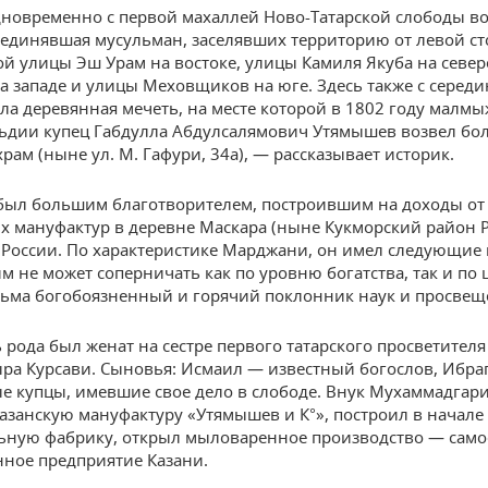
новременно с первой махаллей Ново-Татарской слободы в
ъединявшая мусульман, заселявших территорию от левой с
й улицы Эш Урам на востоке, улицы Камиля Якуба на север
на западе и улицы Меховщиков на юге. Здесь также с середи
ла деревянная мечеть, на месте которой в 1802 году малм
ьдии купец Габдулла Абдулсалямович Утямышев возвел б
рам (ныне ул. М. Гафури, 34а), — рассказывает историк.
ыл большим благотворителем, построившим на доходы от
х мануфактур в деревне Маскара (ныне Кукморский район Р
 России. По характеристике Марджани, он имел следующие 
м не может соперничать как по уровню богатства, так и по 
сьма богобоязненный и горячий поклонник наук и просвещ
 рода был женат на сестре первого татарского просветителя
ра Курсави. Сыновья: Исмаил — известный богослов, Ибра
е купцы, имевшие свое дело в слободе. Внук Мухаммадгар
казанскую мануфактуру «Утямышев и К°», построил в начале 
ьную фабрику, открыл мыловаренное производство — само
ное предприятие Казани.