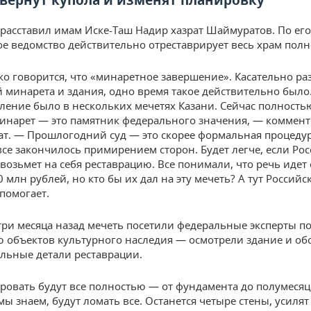
вернут купола и изменят планировку
i расставил имам Иске-Таш Надир хазрат Шаймуратов. По его
е ведомство действительно отреставрирует весь храм полн
ко говорится, что «минаретное завершение». Касательно ра
 минарета и здания, одно время такое действительно было
еление было в нескольких мечетях Казани. Сейчас полность
минарет — это памятник федерального значения, — коммент
ат. — Прошлогодний суд — это скорее формальная процедур
все закончилось примирением сторон. Будет легче, если Рос
возьмет на себя реставрацию. Все понимали, что речь идет
 млн рублей, но кто бы их дал на эту мечеть? А тут Российс
помогает.
ри месяца назад мечеть посетили федеральные эксперты п
 объектов культурного наследия — осмотрели здание и об
льные детали реставрации.
ровать будут все полностью — от фундамента до полумесяц
ы знаем, будут ломать все. Останется четыре стены, усилят