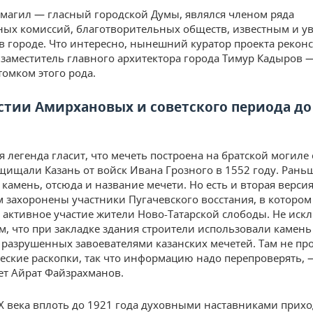
магил — гласный городской Думы, являлся членом ряда
ых комиссий, благотворительных обществ, известным и 
в городе. Что интересно, нынешний куратор проекта рекон
заместитель главного архитектора города Тимур Кадыров —
омком этого рода.
стии Амирхановых и советского периода д
 легенда гласит, что мечеть построена на братской могиле 
щищали Казань от войск Ивана Грозного в 1552 году. Раньш
 камень, отсюда и название мечети. Но есть и вторая версия
м захоронены участники Пугачевского восстания, в котором
активное участие жители Ново-Татарской слободы. Не иск
ом, что при закладке здания строители использовали камень
 разрушенных завоевателями казанских мечетей. Там не п
еские раскопки, так что информацию надо перепроверять, 
ет Айрат Файзрахманов.
IX века вплоть до 1921 года духовными наставниками прих