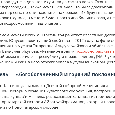
 проведут его диагностику и так до самого верха. Оконные
 перегородки… Также мечеть изначально была двухкупольн
их пор есть, но они находятся на чердаке. Их будут вытаски
ткроют купола, в мечети будет просто два больших зала, а не
я подробностями Надир хазрат.
мом мечети Иске-Таш третий год работает известный дух
миль Юнусов, покинувший свой пост в 2012 году на фоне с
шения на муфтия Татарстана Ильдуса Файзова и убийства ег
я Валиуллы Якупова. «Реальное время»
подробно рассказыв
ый имам вернулся в республику и в ряды членов ДУМ РТ, что
чением и как на него отреагировала мусульманская общест
ель — «богобоязненный и горячий поклонн
е-Таш иногда называют Девятой соборной мечетью или
ной. Историю создания культового сооружения, построенн
едства купца Утямышева, рассказывает кандидат исторически
тор татарской истории Айрат Файзрахманов, который пров
ий по Ново-Татарской слободе.