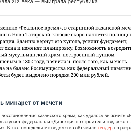
чала XIX века — выиграла республика
яснило «Реальное время», в старинной казанской ме
аш в Ново-Татарской слободе скоро начнется полноце
рация. Зданию вернут его купола, усилят фундамент,
т окна и изменят планировку. Возможность возродит
вый мусульманский храм, построенный купцом
евым в 1802 году, появилась после того, как мечеть
а на баланс Росимущества как федеральный памятни
боты будет выделено порядка 200 млн рублей.
ь минарет от мечети
 восстановления казанского храма, как удалось выяснить 
выступает федеральная «Дирекция по строительству, рекон
и». В этот понедельник ведомство объявило
тендер
на разр