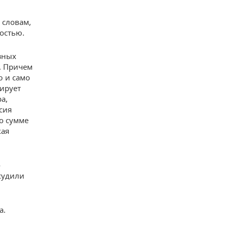
 словам,
остью.
зных
. Причем
ю и само
ирует
а,
сия
 о сумме
кая
о
судили
а.