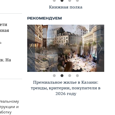
Книжная полка
чети
нная
ь
к. На
Премиальное жилье в Казани:
тренды, критерии, покупатели в
2026 году
«Реальному
струкции и
аботку