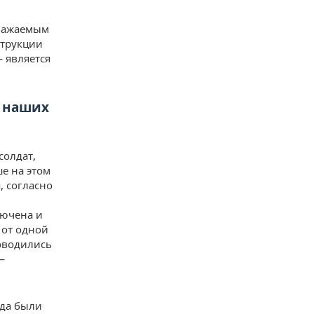
уважаемым
струкции
 является
о наших
солдат,
е на этом
, согласно
лючена и
 от одной
роводились
—
ода были