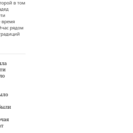
торой в том
адед
ети
е время
йчас рядом
 традиций
ыла
сти
ло
в
ыло
были
очая
ат