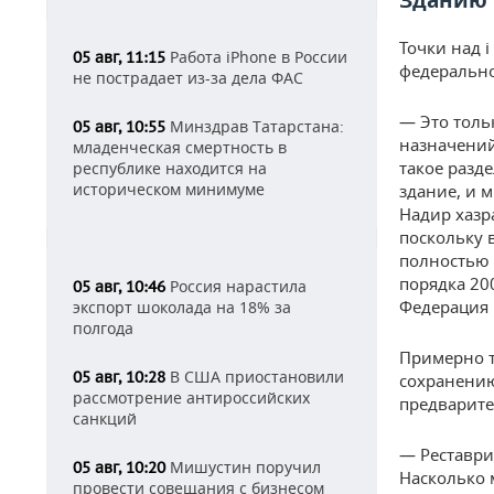
Зданию 
Точки над 
Работа iPhone в России
05 авг, 11:15
федерально
не пострадает из-за дела ФАС
— Это толь
Минздрав Татарстана:
05 авг, 10:55
назначений
младенческая смертность в
такое разд
республике находится на
историческом минимуме
здание, и 
Надир хазр
поскольку 
полностью 
порядка 200
Россия нарастила
05 авг, 10:46
Федерация 
экспорт шоколада на 18% за
полгода
Примерно т
В США приостановили
05 авг, 10:28
сохранению
рассмотрение антироссийских
предварите
санкций
— Реставри
Мишустин поручил
05 авг, 10:20
Насколько м
провести совещания с бизнесом