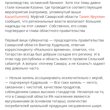
производство, исламский банкинг. Хотя эти темы давно
стали коньком Казани, где проводятся соответствующие
мероприятия (например, упомянутый выше
KazanSummit
). Муфтий Самарской области
Талип Яруллин
сообщил, что региональные власти возлагают большие
надежды на этот саммит. Собственно, его слова
подтвердил и глава областного правительства.
Первый вице-губернатор — председатель правительства
Самарской области Виктор Кудряшов, отвечая
корреспонденту «Реального времени», отметил, что
Татарстан всегда был добрым соседом его региону. И в
этом году республика и область вместе провели Сельский
сабантуй. А вопрос «почему Самара, а не Казань?» задают
ему довольно часто.
— Нельзя халяль ассоциировать исключительно с верой,
— подчеркнул Кудряшов. — Все-таки халяль — нечто,
связанное с чистотой, качеством продуктов,
соблюдением самых высоких стандартов. Несмотря на то,
что в Самарской области 8% населения являются
мусульманами (в основном татары), количество
потребителей халяльной продукции несравненно шире.