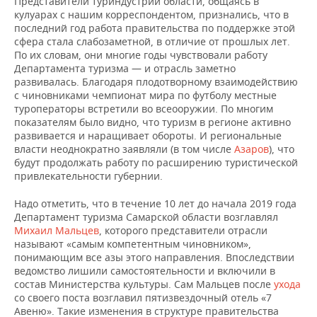
Представители туриндустрии области, общаясь в
кулуарах с нашим корреспондентом, признались, что в
последний год работа правительства по поддержке этой
сфера стала слабозаметной, в отличие от прошлых лет.
По их словам, они многие годы чувствовали работу
Департамента туризма — и отрасль заметно
развивалась. Благодаря плодотворному взаимодействию
с чиновниками чемпионат мира по футболу местные
туроператоры встретили во всеооружии. По многим
показателям было видно, что туризм в регионе активно
развивается и наращивает обороты. И региональные
власти неоднократно заявляли (в том числе
Азаров
), что
будут продолжать работу по расширению туристической
привлекательности губернии.
Надо отметить, что в течение 10 лет до начала 2019 года
Департамент туризма Самарской области возглавлял
Михаил Мальцев
, которого представители отрасли
называют «самым компетентным чиновником»,
понимающим все азы этого направления. Впоследствии
ведомство лишили самостоятельности и включили в
состав Министерства культуры. Сам Мальцев после
ухода
со своего поста возглавил пятизвездочный отель «7
Авеню». Такие изменения в структуре правительства