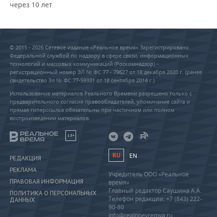
через 10 лет
© 2015 - 2026 Сетевое издание «Реальное время» Зарегистрировано
Федеральной службой по надзору в сфере связи, информационных
технологий и массовых коммуникаций (Роскомнадзор) –
регистрационный номер ЭЛ № ФС 77 - 79627 от 18 декабря 2020 г. (ранее
свидетельство Эл № ФС 77-59331 от 18 сентября 2014 г.)
Использование материалов Реального Времени разрешено только с
предварительного согласия правообладателей, упоминание сайта и
прямая гиперссылка обязательны при частичном или полном
воспроизведении материалов.
18+
RU
EN
РЕДАКЦИЯ
РЕКЛАМА
Учредитель ООО «Реальное
ПРАВОВАЯ ИНФОРМАЦИЯ
время»
Главный редактор Саушина А.А.
ПОЛИТИКА О ПЕРСОНАЛЬНЫХ
Телефон редакции: +7 (843) 222-
ДАННЫХ
90-80
info@realnoevremya.ru