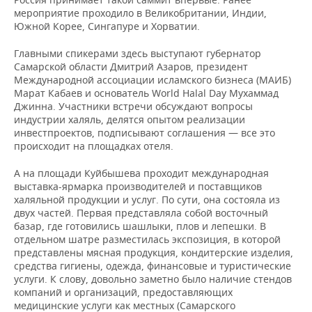
ВОДНЫЕ ВИДЫ СПОРТА
ОБРАЗОВАНИЕ
мероприятие проходило в Великобритании, Индии,
Южной Корее, Сингапуре и Хорватии.
ХОККЕЙ С МЯЧОМ
ПРОИСШЕСТВИЯ
Главными спикерами здесь выступают губернатор
Самарской области Дмитрий Азаров, президент
Международной ассоциации исламского бизнеса (МАИБ)
Марат Кабаев и основатель World Halal Day Мухаммад
Джинна. Участники встречи обсуждают вопросы
индустрии халяль, делятся опытом реализации
инвестпроектов, подписывают соглашения — все это
происходит на площадках отеля.
А на площади Куйбышева проходит международная
выставка-ярмарка производителей и поставщиков
халяльной продукции и услуг. По сути, она состояла из
двух частей. Первая представляла собой восточный
базар, где готовились шашлыки, плов и лепешки. В
отдельном шатре разместилась экспозиция, в которой
представлены мясная продукция, кондитерские изделия,
средства гигиены, одежда, финансовые и туристические
услуги. К слову, довольно заметно было наличие стендов
компаний и организаций, предоставляющих
медицинские услуги как местных (Самарского