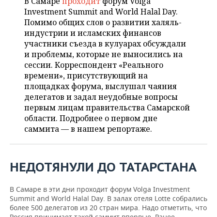
В Самаре
проходит
форум Volga
НЕФТЕХИМИЯ
Investment Summit and World Halal Day.
РОЗНИЧНАЯ ТОРГОВЛЯ
НОВОСТИ ТЕХНОЛОГИЙ
МЕРОПРИЯТИЯ
Помимо общих слов о развитии халяль-
НЕФТЬ
индустрии и исламских финансов
ТРАНСПОРТ
IT
НОВОСТИ МЕРОПРИЯТИЙ
СПОРТ
участники съезда в кулуарах обсуждали
ОПК
и проблемы, которые не выносились на
УСЛУГИ
МЕДИА
ВЫЕЗДНАЯ РЕДАКЦИЯ
НОВОСТИ СПОРТА
ОБЩЕСТВО
сессии. Корреспондент «Реального
ЭНЕРГЕТИКА
времени», присутствующий на
ТЕЛЕКОММУНИКАЦИИ
БИЗНЕС-БРАНЧИ
ФУТБОЛ
НОВОСТИ ОБЩЕСТВА
ФОТОГАЛЕРЕЯ
площадках форума, выслушал чаяния
делегатов и задал неудобные вопросы
ONLINE-КОНФЕРЕНЦИИ
ХОККЕЙ
ВЛАСТЬ
первым лицам правительства Самарской
СЮЖЕТЫ
области. Подробнее о первом дне
саммита — в нашем репортаже.
ОТКРЫТАЯ ЛЕКЦИЯ
БАСКЕТБОЛ
ИНФРАСТРУКТУРА
СПРАВОЧНИК
ВОЛЕЙБОЛ
ИСТОРИЯ
СПИСОК ПЕРСОН
ПОЛНАЯ ВЕРСИЯ
НЕДОТЯНУЛИ
ДО
ТАТАРСТАНА
КИБЕРСПОРТ
КУЛЬТУРА
СПИСОК КОМПАНИЙ
В Самаре в эти дни проходит форум Volga Investment
ФИГУРНОЕ КАТАНИЕ
МЕДИЦИНА
Summit and World Halal Day. В залах отеля Lotte собрались
более 500 делегатов из 20 стран мира. Надо отметить, что
Россия принимает такой саммит впервые. Ранее