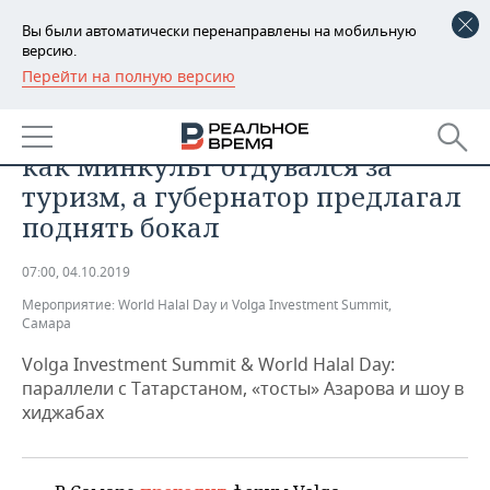
Вы были автоматически перенаправлены на мобильную
версию.
Перейти на полную версию
РЕГИОНЫ
ЭКОНОМИКА
«Халяльный» саммит в Самаре:
БАШКОРТОСТАН
НОВОСТИ
как Минкульт отдувался за
ТАТАРСТАН
АНАЛИТИКА
туризм, а губернатор предлагал
поднять бокал
УДМУРТИЯ
НОВОСТИ АНАЛИТИКИ
ЭКОНОМИКА
07:00, 04.10.2019
ДЕКЛАРАЦИИ О ДОХОДАХ
НОВОСТИ ЭКОНОМИКИ
ПРОМЫШЛЕННОСТЬ
Мероприятие:
World Halal Day и Volga Investment Summit,
Самара
КОРОЛИ ГОСЗАКАЗА ПФО
ФИНАНСЫ
НОВОСТИ
НЕДВИЖИМОСТЬ
ПРОМЫШЛЕННОСТИ
Volga Investment Summit & World Halal Day:
ВУЗЫ ТАТАРСТАНА
БАНКИ
НОВОСТИ НЕДВИЖИМОСТИ
АВТО
параллели с Татарстаном, «тосты» Азарова и шоу в
АГРОПРОМ
хиджабах
КОМУ ПРИНАДЛЕЖАТ
БЮДЖЕТ
НОВОСТИ АВТО
БИЗНЕС
ТОРГОВЫЕ ЦЕНТРЫ
МАШИНОСТРОЕНИЕ
ТАТАРСТАНА
ИНВЕСТИЦИИ
НОВОСТИ БИЗНЕСА
ТЕХНОЛОГИИ