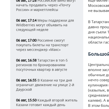
еще милее 
Российское вино могут
06 авг, 17:28
начать продавать через «Почту
Московская
России» и маркетплейсы
не вызываю
Меры поддержки для
06 авг, 17:14
В Татарстан
Wildberries могут объявить на
давно прош
следующей неделе
дня съели 
национальн
Россияне смогут
06 авг, 17:00
области га
покупать билеты на транспорт
через мессенджер «Макс»
Большой
Татарстан в топ-5
06 авг, 16:38
Центральна
регионов по бронированиям
посуточных квартир в августе
вполне зас
обычные дл
нечто сове
В Казани на три дня
06 авг, 16:35
ограничат движение на улице 2-й
кулинария 
Даурской
(казылык, в
среднеазиа
Каждый второй житель
калеве). А 
06 авг, 15:50
Казани готовит каждый день
В этом бол