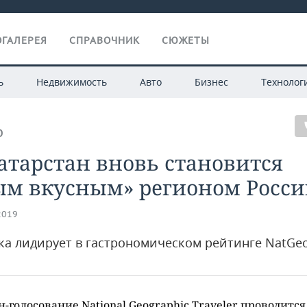
ГАЛЕРЕЯ
СПРАВОЧНИК
СЮЖЕТЫ
ь
Недвижимость
Авто
Бизнес
Технолог
О
атарстан вновь становится
ым вкусным» регионом Росс
2019
ка лидирует в гастрономическом рейтинге NatGe
-голосование National Geographic Traveler проводится