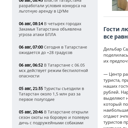
Власти Татарстана
06 авг, 08:45
разработали условия конкурса на
льготную аренду в ЦУМе
В четырех городах
06 авг, 08:14
Гости лю
Закамья Татарстана объявлена
угроза атаки БПЛА
все равн
Сегодня в Татарстане
06 авг, 07:00
Дильбар Са
ожидается до +28 градусов
поделилась
их предпоч
В Татарстане с 06.05
06 авг, 06:52
мск действует режим беспилотной
— Центр ра
опасности
туриста, п
наших госте
Туристы съездили в
05 авг, 21:35
рублей. На
Татарстан около 1,5 млн раз за
выделяют н
первое полугодие
который по
наибольшим
В Татарстане открыли
05 авг, 20:46
отдают эчп
сезон охоты на боровую и полевую
туристов п
дичь с подружейными собаками