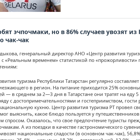
бят эчпочмаки, но в 86% случаев увозят из
о чак-чак
дыкова, генеральный директор АНО «Центр развития туриз
 с «Реальным временем» статистикой по «прожорливости» г
тениям:
звития туризма Республики Татарстан регулярно составляет
риезжающего в регион. На питание приходится 25% основны
й — в среднем за 2—3 дня в Татарстане они тратят на еду 5
ряду с достопримечательностями и гостеприимством, гости
ациональную кухню. Центр развития туризма РТ провел св
мог выяснить, какое блюдо пользуется у путешественников
 спросом. Оказалось, что свое предпочтение туристы преж
очмакам. А из поездки в качестве гастрономического сувен
ривозят национальные сладости (в основном чак-чак), 56,8