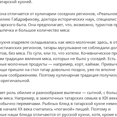
атарской кухней.
 она отличается от кулинарии соседних регионов, «Реально
илию Габдрафикову, доктора исторических наук, специалис
тарского быта. Она предполагает, что, возможно, туристов 
ыпечка и большое количество мяса:
кухня издревле складывалась как мясо-молочная: здесь, в о
истианских регионов, татары-мусульмане не соблюдали до
тов, без мяса. По сути, ели то, что хотели. Кочевническое п
ам традиции вяления мяса, которых не было у соседей. Есть
ые молочные продукты — например, корт, каймак. Привы
ощи пришли на стол татар довольно поздно, уже по вполне
ым соображениям. Поэтому кулинарная традиция получил
 оригинальной.
ает роль обилие и разнообразие выпечки — сытной, с бол
м мяса. Например, в зажиточных татарских семьях в XIX век
 обычно перемячами. Рыбных блюд в татарской кухне немно
в начале ХХ века считались «поганой» пищей. Поэтому и
ые наши блюда отличаются от русской кухни, хотя, кроме 