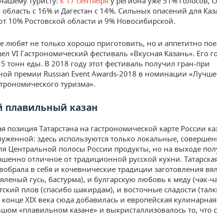
нашему туристу:
к 17 сентября
у региона уже 51% голосов, с
 область с 16% и Дагестан с 14%. Сильных опасений для Каз
т 10% Ростовской области и 9% Новосибирской.
е любят не только хорошо приготовить, но и аппетитно поес
ел VI Гастрономический фестиваль «Вкусная Казань». Его го
15 тонн еды. В 2018 году этот фестиваль получил гран-при
ой премии Russian Event Awards-2018 в номинации «Лучше
строномического туризма».
 плавильный казан
я позиция Татарстана на гастрономической карте России ка
луженной: здесь используются только локальные, соверше
я Центральной полосы России продукты, но на выходе пол
ршенно отличное от традиционной русской кухни. Татарска
вобрала в себя и кочевнические традиции заготовления вя
яленый гусь, бастурма), и булгарскую любовь к меду (чак-ча
тский плов (спасибо шакирдам), и восточные сладости (тал
в конце XIX века сюда добавилась и европейская кулинарная
ьшом «плавильном казане» и выкристаллизовалось то, что 