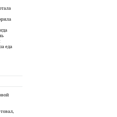
отала
ворила
огда
нь
м
ша еда
овой
товал,