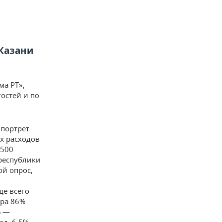
 Казани
ма РТ»,
остей и по
 портрет
х расходов
 500
 республики
ой опрос,
де всего
ира 86%
% —