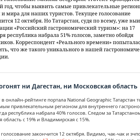
й год, чтобы выявить самые привлекательные регио
 и мира для наших туристов. Текущее голосование
ится 12 октября. Но Татарстан, судя по всему, уже выи
ции «Российский гастрономический туризм»: на 17
ря республика набрала 51% голосов, заметно обойдя
иков. Корреспондент «Реального времени» попытала
ть, что же такого уникального в нашей гастрономич
ции.
огонят ни Дагестан, ни Московская область
 в онлайн-рейтинге портала National Geographic Татарстан 
мым привлекательным регионом для внутреннего гастрон
огда республика набрала 40% голосов. Следом за Татарстано
я область с 19% и Владимирская с 15%.
у голосование закончится 12 октября. Видимо, чак-чак и эчп