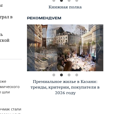
ны
Книжная полка
грал в
сь
еской
тоже
Премиальное жилье в Казани:
омического
тренды, критерии, покупатели в
м шли
2026 году
очмак стали