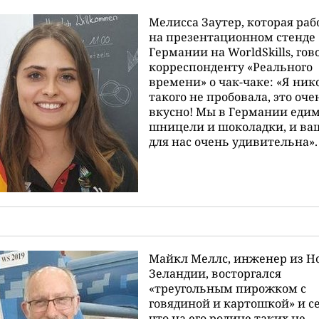
Мелисса Заутер, которая раб
на презентационном стенде
Германии на WorldSkills, го
корреспонденту «Реального
времени» о чак-чаке: «Я ник
такого не пробовала, это оче
вкусно! Мы в Германии еди
шницели и шоколадки, и ва
для нас очень удивительна».
Майкл Меллс, инженер из Н
Зеландии, восторгался
«треугольным пирожком с
говядиной и картошкой» и се
что на его родине таких не