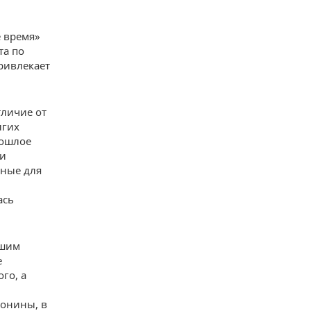
е время»
та по
привлекает
тличие от
лгих
рошлое
 и
чные для
ась
ьшим
е
го, а
конины, в