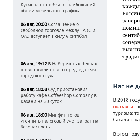
Кукмора потребляют наибольший
кажды
объем мобильного трафика
России
заверш
Соглашение о
06 авг, 20:00
номина
свободной торговле между ЕАЭС и
сентяб
ОАЭ вступает в силу 6 октября
соперн
выясни
тради
В Набережных Челнах
06 авг, 19:12
представили нового председателя
городского суда
Нас не д
Суд приостановил
06 авг, 18:08
работу кафе Coffeeshop Company в
В 2018 году
Казани на 30 суток
оказался
са
туризма: т
Минфин готов
06 авг, 18:00
Сахалинска
уточнить налоговый учет затрат на
безопасность
В этом год