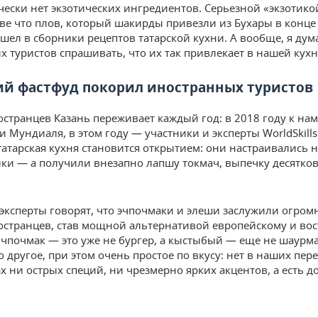
чески нет экзотических ингредиентов. Серьезной «экзотик
зве что плов, который шакирды привезли из Бухары в конце 
шел в сборники рецептов татарской кухни. А вообще, я дум
х туристов спрашивать, что их так привлекает в нашей кухн
ий фастфуд покорил иностранных туристов
странцев Казань переживает каждый год: в 2018 году к на
 Мундиаля, в этом году — участники и эксперты WorldSkills
татарская кухня становится открытием: они настраивались н
ки — а получили внезапно лапшу токмач, выпечку десятков
эксперты говорят, что эчпочмаки и элеши заслужили огро
странцев, став мощной альтернативой европейскому и во
Эчпочмак — это уже не бургер, а кыстыбый — еще не шаурма
 другое, при этом очень простое по вкусу: нет в наших пер
х ни острых специй, ни чрезмерно ярких акцентов, а есть 