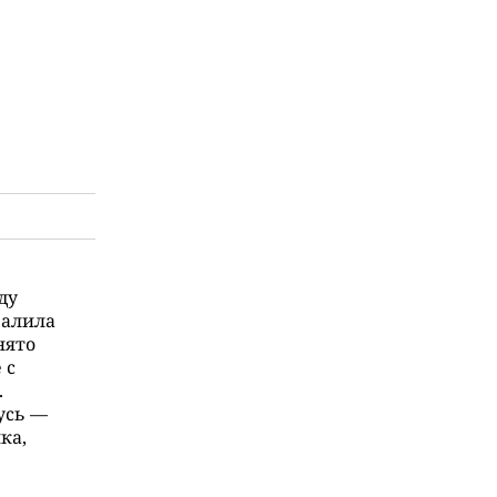
ду
валила
нято
 с
.
усь —
ка,