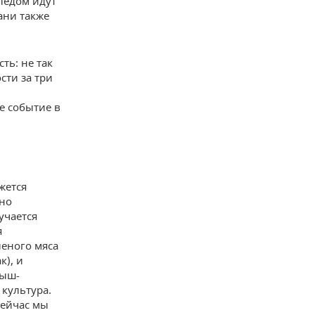
ледом идут
ани также
ть: не так
сти за три
е событие в
жется
нно
учается
я
леного мяса
к), и
кыш-
 культура.
сейчас мы