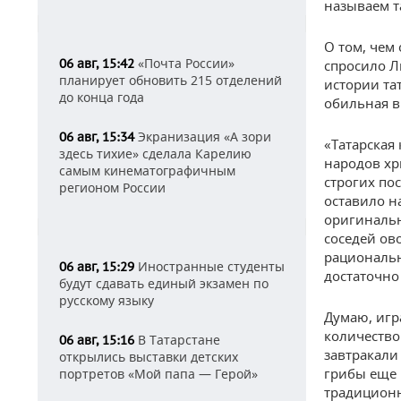
называем т
О том, чем
«Почта России»
06 авг, 15:42
спросило Л
планирует обновить 215 отделений
истории та
до конца года
обильная в
Экранизация «А зори
06 авг, 15:34
«Татарская 
здесь тихие» сделала Карелию
народов хр
самым кинематографичным
строгих пос
регионом России
оставило н
оригинальн
соседей ов
рациональн
Иностранные студенты
06 авг, 15:29
достаточно
будут сдавать единый экзамен по
русскому языку
Думаю, игр
количество
В Татарстане
06 авг, 15:16
завтракали
открылись выставки детских
грибы еще 
портретов «Мой папа — Герой»
традиционн