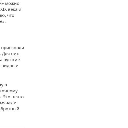
ой» можно
XIX века и
аю, что
е».
м приезжали
. Для них
а русские
 видов и
мную
сточному
. Это нечто
емячах и
добротный