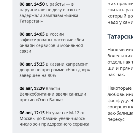
них практи
С работы — в
06 авг, 14:50
считать ра
наручниках: по делу о взятке
задержали замглавы «Банка
который во
Татарстан»
надо у сами
В России
06 авг, 14:05
Татарск
зафиксированы массовые сбои
онлайн-сервисов и мобильной
Наплыв ино
связи
болельщики
отдельная 
В Казани капремонт
06 авг, 13:25
щи и пряни
дворов по программе «Наш двор»
чак-чак.
завершен на 90%
Некоторые 
Власти
06 авг, 12:29
Великобритании ввели санкции
любовь ино
против «Озон Банка»
фастфуду. 
совершенно
На участке М-12 от
вак-балиша
06 авг, 12:15
Москвы до Казани увеличилось
перекус.
число зон придорожного сервиса