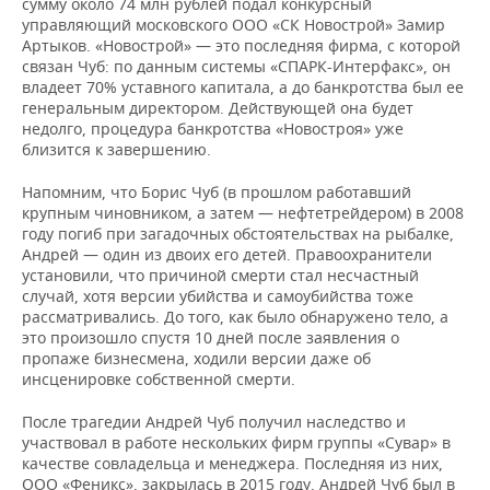
ВОДНЫЕ ВИДЫ СПОРТА
ОБРАЗОВАНИЕ
сумму около 74 млн рублей подал конкурсный
управляющий московского ООО «СК Новострой» Замир
Артыков. «Новострой» — это последняя фирма, с которой
ХОККЕЙ С МЯЧОМ
ПРОИСШЕСТВИЯ
связан Чуб: по данным системы «СПАРК-Интерфакс», он
владеет 70% уставного капитала, а до банкротства был ее
генеральным директором. Действующей она будет
недолго, процедура банкротства «Новостроя» уже
близится к завершению.
Напомним, что Борис Чуб (в прошлом работавший
крупным чиновником, а затем — нефтетрейдером) в 2008
году погиб при загадочных обстоятельствах на рыбалке,
Андрей — один из двоих его детей. Правоохранители
установили, что причиной смерти стал несчастный
случай, хотя версии убийства и самоубийства тоже
рассматривались. До того, как было обнаружено тело, а
это произошло спустя 10 дней после заявления о
пропаже бизнесмена, ходили версии даже об
инсценировке собственной смерти.
После трагедии Андрей Чуб получил наследство и
участвовал в работе нескольких фирм группы «Сувар» в
качестве совладельца и менеджера. Последняя из них,
ООО «Феникс», закрылась в 2015 году, Андрей Чуб был в