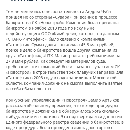
Тем не менее иск о несостоятельности Андрея Чуба
пришел не со стороны «Сувара», он возник в процессе
банкротства СК «Новострой». Компания была признана
банкротом в ноябре 2013 года по иску ныне
недействующего ООО «Кимберли», которое, по данным
«СПАРК-Интерфакс», было связано с компаниями
«Татнефти». Сумма долга составляла 45,3 млн рублей,
позже в дело о банкротстве вошла другая компания из
круга «Татнефти», «ЦТК-Магистраль» с требованиями на
27,8 млн рублей. Как следует из материалов суда,
требования этих компаний были связаны с участием СК
«Новострой» в строительстве трех плавучих заправок для
«Татнефти» в 2008 году в водохранилищах Московской
области, компания-должник не смогла выполнить взятые
на себя обязательства.
Конкурсный управляющий «Новостроя» Замир Артыков
рассказал «Реальному времени», что в ходе процедуры
банкротства у должника не обнаружилось хоть сколько-
нибудь значимых активов. Это подтверждается данными
Единого федерального реестра сведений о банкротстве: в
ходе процедуры было проведено лишь двое торгов с