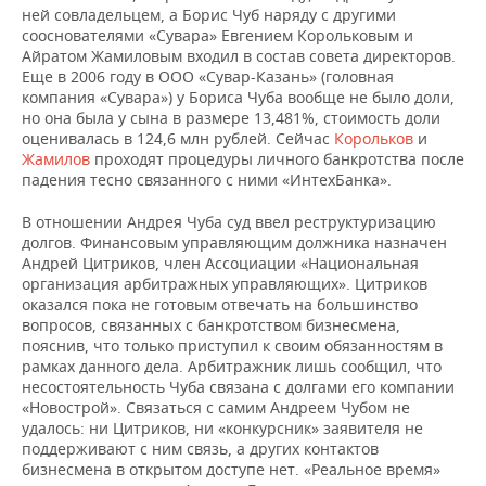
ней совладельцем, а Борис Чуб наряду с другими
сооснователями «Сувара» Евгением Корольковым и
Айратом Жамиловым входил в состав совета директоров.
Еще в 2006 году в ООО «Сувар-Казань» (головная
компания «Сувара») у Бориса Чуба вообще не было доли,
но она была у сына в размере 13,481%, стоимость доли
оценивалась в 124,6 млн рублей. Сейчас
Корольков
и
Жамилов
проходят процедуры личного банкротства после
падения тесно связанного с ними «ИнтехБанка».
В отношении Андрея Чуба суд ввел реструктуризацию
долгов. Финансовым управляющим должника назначен
Андрей Цитриков, член Ассоциации «Национальная
организация арбитражных управляющих». Цитриков
оказался пока не готовым отвечать на большинство
вопросов, связанных с банкротством бизнесмена,
пояснив, что только приступил к своим обязанностям в
рамках данного дела. Арбитражник лишь сообщил, что
несостоятельность Чуба связана с долгами его компании
«Новострой». Связаться с самим Андреем Чубом не
удалось: ни Цитриков, ни «конкурсник» заявителя не
поддерживают с ним связь, а других контактов
бизнесмена в открытом доступе нет. «Реальное время»