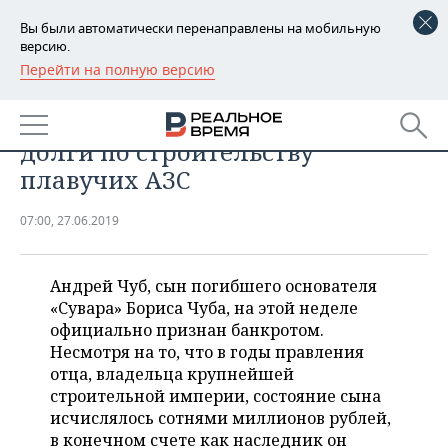
Вы были автоматически перенаправлены на мобильную
версию.
Перейти на полную версию
РЕГИОНЫ
БИЗНЕС
Наследника «Сувара» подвели
БАШКОРТОСТАН
НОВОСТИ
долги по строительству
ТАТАРСТАН
АНАЛИТИКА
плавучих АЗС
УДМУРТИЯ
НОВОСТИ АНАЛИТИКИ
ЭКОНОМИКА
07:00, 27.06.2019
ДЕКЛАРАЦИИ О ДОХОДАХ
НОВОСТИ ЭКОНОМИКИ
ПРОМЫШЛЕННОСТЬ
Андрей Чуб, сын погибшего основателя
КОРОЛИ ГОСЗАКАЗА ПФО
ФИНАНСЫ
НОВОСТИ
НЕДВИЖИМОСТЬ
«Сувара» Бориса Чуба, на этой неделе
ПРОМЫШЛЕННОСТИ
официально признан банкротом.
ВУЗЫ ТАТАРСТАНА
БАНКИ
НОВОСТИ НЕДВИЖИМОСТИ
АВТО
Несмотря на то, что в годы правления
АГРОПРОМ
отца, владельца крупнейшей
КОМУ ПРИНАДЛЕЖАТ
БЮДЖЕТ
НОВОСТИ АВТО
БИЗНЕС
строительной империи, состояние сына
ТОРГОВЫЕ ЦЕНТРЫ
МАШИНОСТРОЕНИЕ
исчислялось сотнями миллионов рублей,
ТАТАРСТАНА
ИНВЕСТИЦИИ
НОВОСТИ БИЗНЕСА
в конечном счете как наследник он
ТЕХНОЛОГИИ