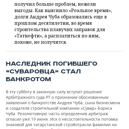
НЕФТЕХИМИЯ
получил больше проблем, нежели
выгоды. Как выяснило «Реальное время»,
РОЗНИЧНАЯ ТОРГОВЛЯ
НОВОСТИ ТЕХНОЛОГИЙ
МЕРОПРИЯТИЯ
НЕФТЬ
долги Андрея Чуба образовались еще в
прошлом десятилетии, во время
ТРАНСПОРТ
IT
НОВОСТИ МЕРОПРИЯТИЙ
СПОРТ
ОПК
строительства плавучих заправок для
«Татнефти», а расплатиться по ним,
УСЛУГИ
МЕДИА
ВЫЕЗДНАЯ РЕДАКЦИЯ
НОВОСТИ СПОРТА
ОБЩЕСТВО
ЭНЕРГЕТИКА
похоже, не получится.
ТЕЛЕКОММУНИКАЦИИ
БИЗНЕС-БРАНЧИ
ФУТБОЛ
НОВОСТИ ОБЩЕСТВА
ФОТОГАЛЕРЕЯ
НАСЛЕДНИК ПОГИБШЕГО
ONLINE-КОНФЕРЕНЦИИ
ХОККЕЙ
ВЛАСТЬ
СЮЖЕТЫ
«СУВАРОВЦА» СТАЛ
ОТКРЫТАЯ ЛЕКЦИЯ
БАСКЕТБОЛ
ИНФРАСТРУКТУРА
СПРАВОЧНИК
БАНКРОТОМ
ВОЛЕЙБОЛ
ИСТОРИЯ
СПИСОК ПЕРСОН
ПОЛНАЯ ВЕРСИЯ
В эту субботу в законную силу вступит решение
Арбитражного суда РТ о признании обоснованным
заявления о банкротстве Андрея Чуба, сына бизнесмена
КИБЕРСПОРТ
КУЛЬТУРА
СПИСОК КОМПАНИЙ
и создателя строительной компании «Сувар» Бориса
Чуба. Резолютивную часть определения арбитраж
ФИГУРНОЕ КАТАНИЕ
МЕДИЦИНА
огласил уже 19 июня. Иск о несостоятельности потомка
знаковой для татарстанской стройотрасли фамилии на