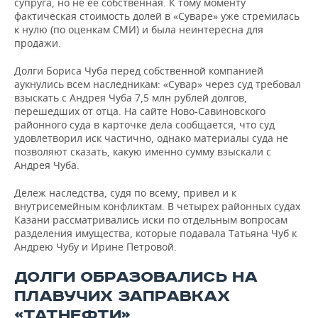
супруга, но не ее собственная. К тому моменту
фактическая стоимость долей в «Суваре» уже стремилась
к нулю (по оценкам СМИ) и была неинтересна для
продажи.
Долги Бориса Чуба перед собственной компанией
аукнулись всем наследникам: «Сувар» через суд требовал
взыскать с Андрея Чуба 7,5 млн рублей долгов,
перешедших от отца. На сайте Ново-Савиновского
районного суда в карточке дела сообщается, что суд
удовлетворил иск частично, однако материалы суда не
позволяют сказать, какую именно сумму взыскали с
Андрея Чуба.
Дележ наследства, судя по всему, привел и к
внутрисемейным конфликтам. В четырех районных судах
Казани рассматривались иски по отдельным вопросам
разделения имущества, которые подавала Татьяна Чуб к
Андрею Чубу и Ирине Петровой.
ДОЛГИ ОБРАЗОВАЛИСЬ НА
ПЛАВУЧИХ ЗАПРАВКАХ
«ТАТНЕФТИ»