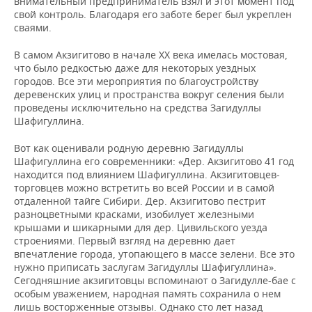
внимательный предприниматель взял и этот момент под
свой контроль. Благодаря его заботе берег был укреплен
сваями.
В самом Акзигитово в начале XX века имелась мостовая,
что было редкостью даже для некоторых уездных
городов. Все эти мероприятия по благоустройству
деревенских улиц и пространства вокруг селения были
проведены исключительно на средства Загидуллы
Шафигуллина.
Вот как оценивали родную деревню Загидуллы
Шафигуллина его современники: «Дер. Акзигитово 41 год
находится под влиянием Шафигуллина. Акзигитовцев-
торговцев можно встретить во всей России и в самой
отдаленной тайге Сибири. Дер. Акзигитово пестрит
разноцветными красками, изобилует железными
крышами и шикарными для дер. Цивильского уезда
строениями. Первый взгляд на деревню дает
впечатление города, утопающего в массе зелени. Все это
нужно приписать заслугам Загидуллы Шафигуллина».
Сегодняшние акзигитовцы вспоминают о Загидулле-бае с
особым уважением, народная память сохранила о нем
лишь восторженные отзывы. Однако сто лет назад