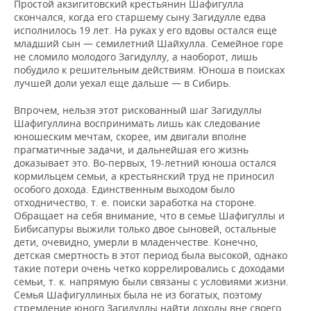
Простой акзигитовский крестьянин Шафигулла
скончался, когда его старшему сыну Загидулле едва
исполнилось 19 лет. На руках у его вдовы остался еще
младший сын — семилетний Шайхулла. Семейное горе
не сломило молодого Загидуллу, а наоборот, лишь
побудило к решительным действиям. Юноша в поисках
лучшей доли уехал еще дальше — в Сибирь.
Впрочем, нельзя этот рискованный шаг Загидуллы
Шафигуллина воспринимать лишь как следование
юношеским мечтам, скорее, им двигали вполне
прагматичные задачи, и дальнейшая его жизнь
доказывает это. Во-первых, 19-летний юноша остался
кормильцем семьи, а крестьянский труд не приносил
особого дохода. Единственным выходом было
отходничество, т. е. поиски заработка на стороне.
Обращает на себя внимание, что в семье Шафигуллы и
Бибисапуры выжили только двое сыновей, остальные
дети, очевидно, умерли в младенчестве. Конечно,
детская смертность в этот период была высокой, однако
такие потери очень четко коррелировались с доходами
семьи, т. к. напрямую были связаны с условиями жизни.
Семья Шафигуллиных была не из богатых, поэтому
стремление юного Загидуллы найти доходы вне своего