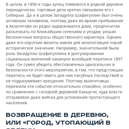
В целом, в 1890-е годы купец появлялся в родной деревне
периодически, торговые дела крепко связывали его с
Сибирью. Да и в целом Загидулла Шафигуллин был очень
активным человеком, поэтому даже во время пребывания
в Акзигитово он редко задерживался дома, предпочитая
разъезжать по ближайшим селениям и уездам, решая
бесконечные вопросы общественного характера. Однако
даже его короткие визиты имели для акзигитовцев порой
историческое значение. Например, значительной была
роль Загидуллы Шафигуллина в урегулировании
социальных волнений накануне всеобщей переписи 1897
года. Он сумел убедить обеспокоенных односельчан в
безопасности этого мероприятия, в том, что предстоящая
перепись не будет иметь для них пагубных последствий и
не подразумевает крещения. Поэтому акзигитовцы
пережили эти события относительно спокойно, особенно
по сравнению с соседней деревней Бакырчи, куда власти
отправляли даже войска для успокоения протестующего
населения.
ВОЗВРАЩЕНИЕ В ДЕРЕВНЮ,
ИЛИ «ГОРОД, УТОПАЮЩИЙ В