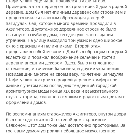
Шафигуллин еще чаще появлялся в Акзигитово.
Примерно в этот период он построил новый дом в родной
деревне. Дом был нетипичным деревенским строением и
предназначался главным образом для дочерей
Загидуллы-бая, которые много времени проводили в
Акзигитово. Двухэтажное деревянное строение было
вытянуто в глубину дома, сегодня уже часть здания
утрачена. На улицу выходило три узких и одно широкое
окно с красивыми наличниками. Второй этаж
представлял собой мезонин. Дом был образцом городской
эклектики и поражал воображение сельчан и гостей
деревни внешний декором. Здесь было и сплошное
остекление, и точеные балясины, и другие украшения.
Повидавший многое на своем веку, 40-летний Загидулла
Шафигуллин построил в родной деревне комфортное
жилье с учетом всех последних тенденций городской
архитектурной моды конца XIX века и взыскательного
вкуса татарина, склонного к ярким и радостным цветам в
оформлении домов.
По воспоминаниям старожилов Акзигитово, внутри двора
был еще одноэтажный гостевой дом с красивым
балконом. Этот дом тоже был достаточно просторным. За
гостевым домом устроили небольшое искусственное