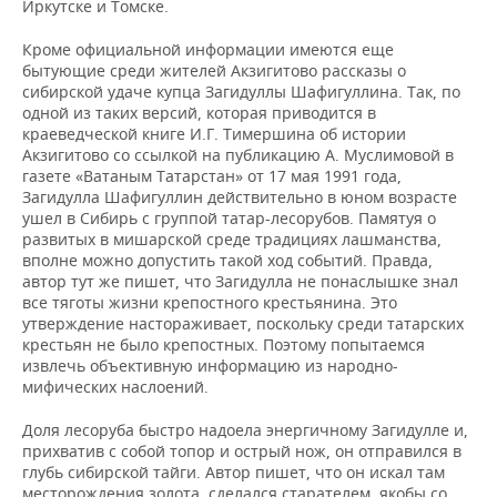
Иркутске и Томске.
Кроме официальной информации имеются еще
бытующие среди жителей Акзигитово рассказы о
сибирской удаче купца Загидуллы Шафигуллина. Так, по
одной из таких версий, которая приводится в
краеведческой книге И.Г. Тимершина об истории
Акзигитово со ссылкой на публикацию А. Муслимовой в
газете «Ватаным Татарстан» от 17 мая 1991 года,
Загидулла Шафигуллин действительно в юном возрасте
ушел в Сибирь с группой татар-лесорубов. Памятуя о
развитых в мишарской среде традициях лашманства,
вполне можно допустить такой ход событий. Правда,
автор тут же пишет, что Загидулла не понаслышке знал
все тяготы жизни крепостного крестьянина. Это
утверждение настораживает, поскольку среди татарских
крестьян не было крепостных. Поэтому попытаемся
извлечь объективную информацию из народно-
мифических наслоений.
Доля лесоруба быстро надоела энергичному Загидулле и,
прихватив с собой топор и острый нож, он отправился в
глубь сибирской тайги. Автор пишет, что он искал там
месторождения золота, сделался старателем, якобы со