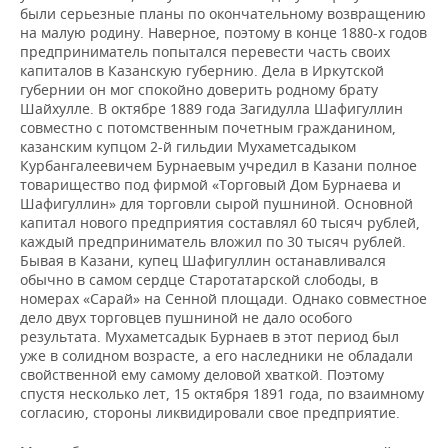
были серьезные планы по окончательному возвращению
на малую родину. Наверное, поэтому в конце 1880-х годов
предприниматель попытался перевести часть своих
капиталов в Казанскую губернию. Дела в Иркутской
губернии он мог спокойно доверить родному брату
Шайхулле. В октябре 1889 года Загидулла Шафигуллин
совместно с потомственным почетным гражданином,
казанским купцом 2-й гильдии Мухаметсадыком
Курбангалеевичем Бурнаевым учредил в Казани полное
товарищество под фирмой «Торговый Дом Бурнаева и
Шафигуллин» для торговли сырой пушниной. Основной
капитал нового предприятия составлял 60 тысяч рублей,
каждый предприниматель вложил по 30 тысяч рублей.
Бывая в Казани, купец Шафигуллин останавливался
обычно в самом сердце Старотатарской слободы, в
номерах «Сарай» на Сенной площади. Однако совместное
дело двух торговцев пушниной не дало особого
результата. Мухаметсадык Бурнаев в этот период был
уже в солидном возрасте, а его наследники не обладали
свойственной ему самому деловой хваткой. Поэтому
спустя несколько лет, 15 октября 1891 года, по взаимному
согласию, стороны ликвидировали свое предприятие.