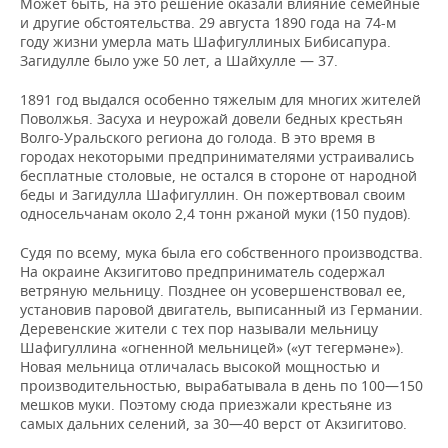
Может быть, на это решение оказали влияние семейные
и другие обстоятельства. 29 августа 1890 года на 74-м
году жизни умерла мать Шафигуллиных Бибисапура.
Загидулле было уже 50 лет, а Шайхулле — 37.
1891 год выдался особенно тяжелым для многих жителей
Поволжья. Засуха и неурожай довели бедных крестьян
Волго-Уральского региона до голода. В это время в
городах некоторыми предпринимателями устраивались
бесплатные столовые, не остался в стороне от народной
беды и Загидулла Шафигуллин. Он пожертвовал своим
односельчанам около 2,4 тонн ржаной муки (150 пудов).
Судя по всему, мука была его собственного производства.
На окраине Акзигитово предприниматель содержал
ветряную мельницу. Позднее он усовершенствовал ее,
установив паровой двигатель, выписанный из Германии.
Деревенские жители с тех пор называли мельницу
Шафигуллина «огненной мельницей» («ут тегермәне»).
Новая мельница отличалась высокой мощностью и
производительностью, вырабатывала в день по 100—150
мешков муки. Поэтому сюда приезжали крестьяне из
самых дальних селений, за 30—40 верст от Акзигитово.