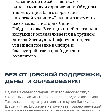
состояние, но не забывавших об
НЕФТЕХИМИЯ
односельчанах и единоверцах. Об одном
РОЗНИЧНАЯ ТОРГОВЛЯ
НОВОСТИ ТЕХНОЛОГИЙ
МЕРОПРИЯТИЯ
таком купце и благотворителе в
НЕФТЬ
авторской колонке «Реального времени»
ТРАНСПОРТ
IT
НОВОСТИ МЕРОПРИЯТИЙ
СПОРТ
рассказывает историк Лилия
ОПК
Габдрафикова. В сегодняшней части наш
УСЛУГИ
МЕДИА
ВЫЕЗДНАЯ РЕДАКЦИЯ
НОВОСТИ СПОРТА
ОБЩЕСТВО
колумнист останавливается на трудном
ЭНЕРГЕТИКА
детстве Загидуллы Шафигуллина, его
ТЕЛЕКОММУНИКАЦИИ
БИЗНЕС-БРАНЧИ
ФУТБОЛ
НОВОСТИ ОБЩЕСТВА
ФОТОГАЛЕРЕЯ
успешной поездке в Сибирь и
благоустройстве родной деревни
ONLINE-КОНФЕРЕНЦИИ
ХОККЕЙ
ВЛАСТЬ
СЮЖЕТЫ
Акзигитово.
ОТКРЫТАЯ ЛЕКЦИЯ
БАСКЕТБОЛ
ИНФРАСТРУКТУРА
СПРАВОЧНИК
БЕЗ ОТЦОВСКОЙ ПОДДЕРЖКИ,
ВОЛЕЙБОЛ
ИСТОРИЯ
СПИСОК ПЕРСОН
ПОЛНАЯ ВЕРСИЯ
ДЕНЕГ И ОБРАЗОВАНИЯ
КИБЕРСПОРТ
КУЛЬТУРА
СПИСОК КОМПАНИЙ
Одной из самых загадочных исторических фигур,
связанных с Акзигитово (ныне Зеленодольский район
ФИГУРНОЕ КАТАНИЕ
МЕДИЦИНА
Татарстана, —
), является купец Загидулла
прим. ред.
Шафигуллин. Его жизнь напоминает приключенческий
роман и представляет собой своеобразный, татарский