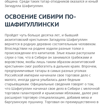
община. Среди таких татар-отходников оказался и юный
Загидулла Шафигуллин.
ОСВОЕНИЕ СИБИРИ ПО-
ШАФИГУЛЛИНСКИ
Пройдет чуть больше десятка лет, и бывший
акзигитовский крестьянин Загидулла Шафигуллин
вернется в родную деревню состоятельным человеком.
Впоследствии на родине ходили разные толки о
происхождении его капиталов. Злые языки распускали
слухи о том, что в Сибири он занимался грабежами и
воровством, якобы лишь таким образом акзигитовский
крестьянин смог разбогатеть в дальних краях. Впрочем,
предприимчивые татары в самых разных уголках
Российской империи начинали свое торговое дело с
малого, иногда удача улыбалась даже бедным
старьевщикам. Официальные сведения говорят о том,
что Шафигуллин начинал свое дело в Сибири с мелочной
торговли галантереей и крымскими яблоками, далее уже
расширил торговую специализацию, добавив меха и
баргузинскую пушнину. Торговал он преимущественно в