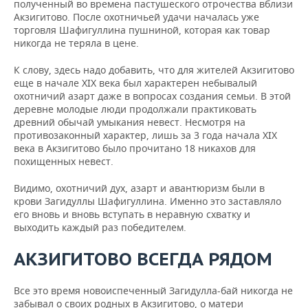
полученный во времена пастушеского отрочества вблизи
Акзигитово. После охотничьей удачи началась уже
торговля Шафигуллина пушниной, которая как товар
никогда не теряла в цене.
К слову, здесь надо добавить, что для жителей Акзигитово
еще в начале XIX века был характерен небывалый
охотничий азарт даже в вопросах создания семьи. В этой
деревне молодые люди продолжали практиковать
древний обычай умыкания невест. Несмотря на
противозаконный характер, лишь за 3 года начала XIX
века в Акзигитово было прочитано 18 никахов для
похищенных невест.
Видимо, охотничий дух, азарт и авантюризм были в
крови Загидуллы Шафигуллина. Именно это заставляло
его вновь и вновь вступать в неравную схватку и
выходить каждый раз победителем.
АКЗИГИТОВО ВСЕГДА РЯДОМ
Все это время новоиспеченный Загидулла-бай никогда не
забывал о своих родных в Акзигитово, о матери