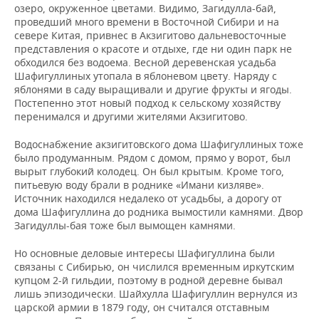
озеро, окруженное цветами. Видимо, Загидулла-бай,
проведший много времени в Восточной Сибири и на
севере Китая, привнес в Акзигитово дальневосточные
представления о красоте и отдыхе, где ни один парк не
обходился без водоема. Весной деревенская усадьба
Шафигуллиных утопала в яблоневом цвету. Наряду с
яблонями в саду выращивали и другие фрукты и ягоды.
Постепенно этот новый подход к сельскому хозяйству
перенимался и другими жителями Акзигитово.
Водоснабжение акзигитовского дома Шафигуллиных тоже
было продуманным. Рядом с домом, прямо у ворот, был
вырыт глубокий колодец. Он был крытым. Кроме того,
питьевую воду брали в роднике «Имани кизляве».
Источник находился недалеко от усадьбы, а дорогу от
дома Шафигуллина до родника вымостили камнями. Двор
Загидуллы-бая тоже был вымощен камнями.
Но основные деловые интересы Шафигуллина были
связаны с Сибирью, он числился временным иркутским
купцом 2-й гильдии, поэтому в родной деревне бывал
лишь эпизодически. Шайхулла Шафигуллин вернулся из
царской армии в 1879 году, он считался отставным