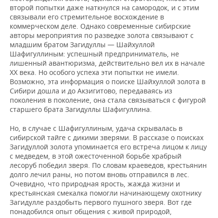
второй попытки даже наткнулся на самородок, и с этим
связывали его стремительное восхождение в
коммерческом деле. Однако современные сибирские
авторы мероприятия по разведке золота связывают с
младшим братом Загидуллы — Шайхуллой
Шафигуллиным: успешный предприниматель, не
лишенный авантюризма, действительно вел их в начале
ХХ века. Но особого успеха эти попытки не имели.
Возможно, эта информация о поиске Шайхуллой золота в
Сибири дошла и до Акзигитово, передаваясь из
поколения в поколение, она стала связываться с фигурой
старшего брата Загидуллы Шафигуллина.
Но, в случае с Шафигуллиным, удача скрывалась в
сибирской тайге с дикими зверями. В рассказе о поисках
Загидуллой золота упоминается его встреча лицом к лицу
с медведем, в этой ожесточенной борьбе храбрый
лесоруб победил зверя. По словам краеведов, крестьянин
долго лечил раны, но потом вновь отправился в лес.
Очевидно, что природная ярость, жажда жизни и
крестьянская смекалка помогли начинающему охотнику
Загидулле раздобыть первого пушного зверя. Вот где
понадобился опыт общения с живой природой,