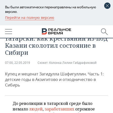
Вы были автоматически перенаправлены на мобильную
версию.
Перейти на полную версию
РЕГИОНЫ
ОБЩЕСТВО
«Американская мечта» по-
БАШКОРТОСТАН
НОВОСТИ
татарски: как крестьянин из-под
ТАТАРСТАН
АНАЛИТИКА
Казани сколотил состояние в
Сибири
УДМУРТИЯ
НОВОСТИ АНАЛИТИКИ
ЭКОНОМИКА
07:00, 22.05.2019
Сюжет:
Колонка Лилии Габдрафиковой
ДЕКЛАРАЦИИ О ДОХОДАХ
НОВОСТИ ЭКОНОМИКИ
ПРОМЫШЛЕННОСТЬ
Купец и меценат Загидулла Шафигуллин. Часть 1:
КОРОЛИ ГОСЗАКАЗА ПФО
ФИНАНСЫ
НОВОСТИ
НЕДВИЖИМОСТЬ
детские годы в Акзигитово и отходничество в
ПРОМЫШЛЕННОСТИ
Сибирь
ВУЗЫ ТАТАРСТАНА
БАНКИ
НОВОСТИ НЕДВИЖИМОСТИ
АВТО
АГРОПРОМ
КОМУ ПРИНАДЛЕЖАТ
БЮДЖЕТ
НОВОСТИ АВТО
БИЗНЕС
ТОРГОВЫЕ ЦЕНТРЫ
МАШИНОСТРОЕНИЕ
До революции в татарской среде было
ТАТАРСТАНА
немало
людей
,
заработавших
огромное
ИНВЕСТИЦИИ
НОВОСТИ БИЗНЕСА
ТЕХНОЛОГИИ