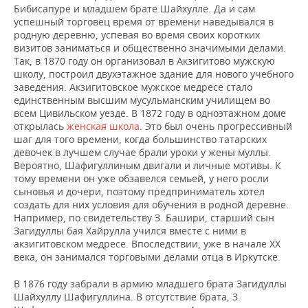
Бибисапуре и младшем брате Шайхулле. Да и сам
успешный торговец время от времени наведывался в
родную деревню, успевая во время своих коротких
визитов заниматься и общественно значимыми делами.
Так, в 1870 году он организовал в Акзигитово мужскую
школу, построил двухэтажное здание для нового учебного
заведения. Акзигитовское мужское медресе стало
единственным высшим мусульманским училищем во
всем Цивильском уезде. В 1872 году в одноэтажном доме
открылась
женская школа
. Это был очень прогрессивный
шаг для того времени, когда большинство татарских
девочек в лучшем случае брали уроки у жены муллы.
Вероятно, Шафигуллиным двигали и личные мотивы. К
тому времени он уже обзавелся семьей, у него росли
сыновья и дочери, поэтому предприниматель хотел
создать для них условия для обучения в родной деревне.
Например, по свидетельству З. Башири, старший сын
Загидуллы бая Хайрулла учился вместе с ними в
акзигитовском медресе. Впоследствии, уже в начале ХХ
века, он занимался торговыми делами отца в Иркутске.
В 1876 году забрали в армию младшего брата Загидуллы
Шайхуллу Шафигуллина. В отсутствие брата, З.