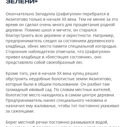
ЗЕЛЕНИ»
Окончательно Загидулла Шафигуллин перебрался в
Акзигитово только в начале ХХ века. Тем не менее за это
время он сделал очень много для процветания родной
деревни. Помимо школ и мечети, он старался
благоустроить всю деревню и окрестности. Например,
предприниматель следил за состоянием деревенского
кладбища, обнес место памяти специальной изгородью.
Сторонние наблюдатели отмечали, что Шафигуллин
привел кладбище в «блестящее состояние», оно
представляло собой своеобразный лес.
Кроме того, уже в начале ХХ века купец решил
обустроить неудобные болотистые земли Акзигитово,
которые были в общем пользовании. Он разбил там
громадный ивовый сад. По словам местных жителей,
болотистое место находилось в самом центре деревни.
Предприниматель нанял специального человека и
назначил ему жалованье, чтобы тот постоянно ухаживал
за саженцами.
Берег местной речки постоянно размывался водой,