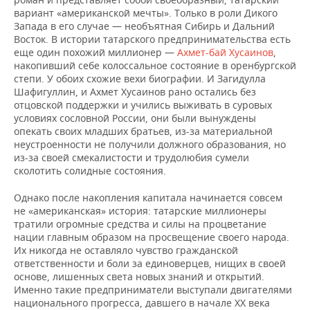
ВОДНЫЕ ВИДЫ СПОРТА
ОБРАЗОВАНИЕ
вариант «американской мечты». Только в роли Дикого
Запада в его случае — необъятная Сибирь и Дальний
ХОККЕЙ С МЯЧОМ
ПРОИСШЕСТВИЯ
Восток. В истории татарского предпринимательства есть
еще один похожий миллионер —
Ахмет-бай Хусаинов
,
накопивший себе колоссальное состояние в оренбургской
степи. У обоих схожие вехи биографии. И Загидулла
Шафигуллин, и Ахмет Хусаинов рано остались без
отцовской поддержки и учились выживать в суровых
условиях сословной России, они были вынуждены
опекать своих младших братьев, из-за материальной
неустроенности не получили должного образования, но
из-за своей смекалистости и трудолюбия сумели
сколотить солидные состояния.
Однако после накопления капитала начинается совсем
не «американская» история: татарские миллионеры
тратили огромные средства и силы на процветание
нации главным образом на просвещение своего народа.
Их никогда не оставляло чувство гражданской
ответственности и боли за единоверцев, нищих в своей
основе, лишенных света новых знаний и открытий.
Именно такие предприниматели выступали двигателями
национального прогресса, давшего в начале ХХ века