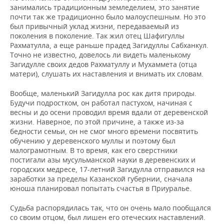
занимались традиционным земледелием, это занятие
почти так же традиционно было малоуспешным. Но это
был привычный уклад жизни, передаваемый из
поколения в поколение. Так жил отец Шафигуллы
Рахматулла, а еще раньше прадед Загидуллы Сабханкул.
Точно не известно, довелось ли видеть маленькому
Загидулле своих дедов Рахматуллу и Мухаммета (отца
матери), слушать их наставления и внимать их словам.
Вообще, маленький Загидулла рос как дитя природы.
Будучи подростком, он работал пастухом, начиная с
весны и до осени проводил время вдали от деревенской
жизни. Наверное, по этой причине, а также из-за
бедности семьи, он не смог много времени посвятить
обучению у деревенского муллы и поэтому был
малограмотным. В то время, как его сверстники
постигали азы мусульманской науки в деревенских и
городских медресе, 17-летний Загидулла отправился на
заработки за пределы Казанской губернии, сначала
юноша планировал попытать счастья в Приуралье.
Судьба распорядилась так, что он очень мало пообщался
со своим отцом, был лишен его отеческих наставлений.