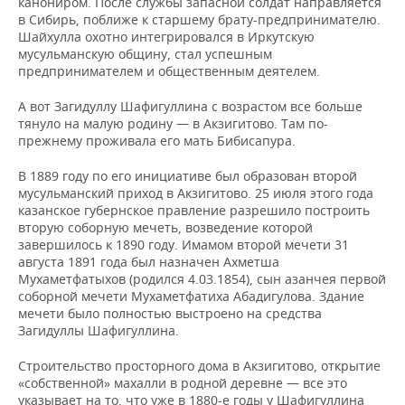
канониром. После службы запасной солдат направляется
в Сибирь, поближе к старшему брату-предпринимателю.
Шайхулла охотно интегрировался в Иркутскую
мусульманскую общину, стал успешным
предпринимателем и общественным деятелем.
А вот Загидуллу Шафигуллина с возрастом все больше
тянуло на малую родину — в Акзигитово. Там по-
прежнему проживала его мать Бибисапура.
В 1889 году по его инициативе был образован второй
мусульманский приход в Акзигитово. 25 июля этого года
казанское губернское правление разрешило построить
вторую соборную мечеть, возведение которой
завершилось к 1890 году. Имамом второй мечети 31
августа 1891 года был назначен Ахметша
Мухаметфатыхов (родился 4.03.1854), сын азанчея первой
соборной мечети Мухаметфатиха Абадигулова. Здание
мечети было полностью выстроено на средства
Загидуллы Шафигуллина.
Строительство просторного дома в Акзигитово, открытие
«собственной» махалли в родной деревне — все это
указывает на то, что уже в 1880-е годы у Шафигуллина