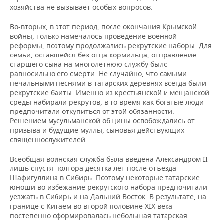
хозяйства не вызывает особых вопросов.
Во-вторых, в этот период, после окончания Крымской
войны, только намечалось проведение военной
реформы, поэтому продолжались рекрутские наборы. Для
семьи, оставшейся без отца-кормильца, отправление
старшего сына на многолетнюю службу было
равносильно его смерти. Не случайно, что самыми
печальными песнями в татарских деревнях всегда были
рекрутские баиты. Именно из крестьянской и мещанской
среды набирали рекрутов, в то время как богатые люди
предпочитали откупиться от этой обязанности.
Решением мусульманской общины освобождались от
призыва и будущие муллы, сыновья действующих
священнослужителей.
Всеобщая воинская служба была введена Александром II
лишь спустя полтора десятка лет после отъезда
Шафигуллина в Сибирь. Поэтому некоторые татарские
юноши во избежание рекрутского набора предпочитали
уезжать в Сибирь и на Дальний Восток. В результате, на
границе с Китаем во второй половине XIX века
постепенно сформировалась небольшая татарская