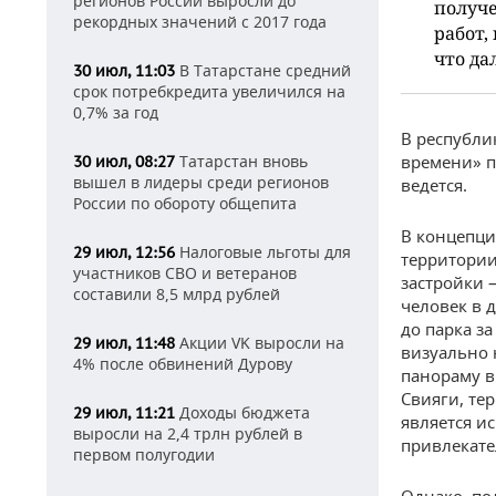
регионов России выросли до
получе
рекордных значений с 2017 года
работ,
что да
В Татарстане средний
30 июл, 11:03
срок потребкредита увеличился на
0,7% за год
В республи
Татарстан вновь
времени» п
30 июл, 08:27
вышел в лидеры среди регионов
ведется.
России по обороту общепита
В концепци
Налоговые льготы для
29 июл, 12:56
территории
участников СВО и ветеранов
застройки 
составили 8,5 млрд рублей
человек в 
до парка з
Акции VK выросли на
29 июл, 11:48
визуально 
4% после обвинений Дурову
панораму в
Свияги, те
Доходы бюджета
29 июл, 11:21
является и
выросли на 2,4 трлн рублей в
привлекате
первом полугодии