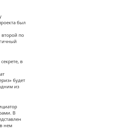
у
проекта был
 второй по
огичный
секрете, в
ат
ериз» будет
одним из
нициатор
рами. В
едставлен
в нем