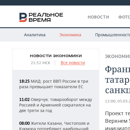
НОВОСТИ
ФОТО
Аналитика
Экономика
Промышленност
НОВОСТИ ЭКОНОМИКИ
ЭКОНОМИ
Все новости
21:52 МСК
Фран
татар
МИД: рост ВВП России в три
18:25
раза превышает показатели ЕС
санк
Оверчук: товарооборот между
11:02
12:00, 05.03
Россией и Арменией сократился на
две трети за год
Проект т
Верхнем 
Жители Казани, Чистополя и
08:00
инициато
Кукмора потребляют наибольший