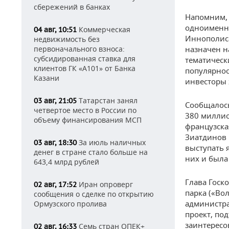
сбережений в банках
Напомним, 
одноименно
Коммерческая
04 авг, 10:51
Иннополиса
недвижимость без
первоначального взноса:
назначен н
субсидированная ставка для
тематическ
клиентов ГК «А101» от Банка
популярнос
Казани
инвесторы 
Татарстан занял
03 авг, 21:05
Сообщалось
четвертое место в России по
380 миллио
объему финансирования МСП
французска
Зиатдинов
За июль наличных
03 авг, 18:30
выступать 
денег в стране стало больше на
них и была
643,4 млрд рублей
Глава Госк
Иран опроверг
02 авг, 17:52
парка («Во
сообщения о сделке по открытию
администра
Ормузского пролива
проект, по
заинтересо
Семь стран ОПЕК+
02 авг, 16:33