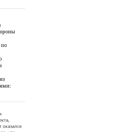
а
тороны
 по
о
н
из
иями:
я
екта,
т оказался