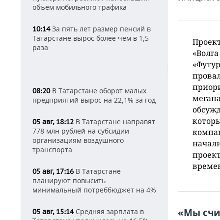
объем мобильного трафика
За пять лет размер пенсий в
10:14
Татарстане вырос более чем в 1,5
Проект
раза
«Волга
«Футур
провал
приор
В Татарстане оборот малых
08:20
мегапа
предприятий вырос на 22,1% за год
обсужд
которы
В Татарстане направят
05 авг, 18:12
778 млн рублей на субсидии
компан
организациям воздушного
начали
транспорта
проект
време
В Татарстане
05 авг, 17:16
планируют повысить
минимальный потреббюджет на 4%
«Мы счи
Средняя зарплата в
05 авг, 15:14