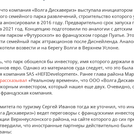
что компания «Волга Дискавериз» выступала инициатором
го семейного парка развлечений, строительство которого 
 анонсировали в 2016 году. Предварительно срок запуска 
а 2021 год. Концепцию подготовили по аналогии с детским
им парком «Футуроскоп» во французском городе Пуатье. Это
ти семейный парк аттракционов после Диснейленда. Анал
хотели возвести и на берегу Волги в Верхнем Услоне.
, что парк обошелся бы инвестору, имя которого держали в 
нов евро. Однако из материалов суда следует, что это была
я компания SAS «HEFIDevelopment». Ранее глава района Мар
рассказывал
«Реальному времени», что ООО «Волга Дискав
якорным инвестором, который нашел еще двух. Очевидно, 
 французская компания.
омитета по туризму Сергей Иванов тогда же уточнил, что и
лга Дискавериз») ведет переговоры с французскими инвесто
ции Верхнеуслонского района, на сайте которого до сих пр
дтвердили, что иностранные партнеры действительно были 
ваны: