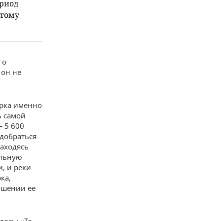
ериод
отому
го
 он не
арка именно
ь самой
— 5 600
 добраться
Находясь
ельную
, и реки
ка,
ошении ее