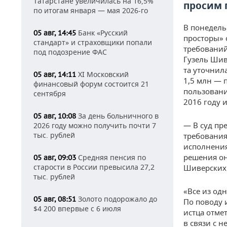
Татарстане увеличилась на 16,5%
просим 
по итогам января — мая 2026-го
В понедель
Банк «Русский
05 авг, 14:45
просторы» 
стандарт» и страховщики попали
требований
под подозрение ФАС
Гузель Шив
та уточнил
XI Московский
05 авг, 14:11
1,5 млн — 
финансовый форум состоится 21
пользовани
сентября
2016 году и
За день больничного в
05 авг, 10:08
— В суд пр
2026 году можно получить почти 7
тыс. рублей
требования
исполнения
решения он
Средняя пенсия по
05 авг, 09:03
старости в России превысила 27,2
Шиверских
тыс. рублей
«Все из од
Золото подорожало до
05 авг, 08:51
По поводу 
$4 200 впервые с 6 июля
истца отме
в связи с 