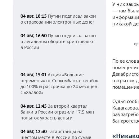
У них закр
— там была
Путин подписал закон
04 авг, 18:15
информацию
о страховании электронных денег
никакой де
Путин подписал закон
04 авг, 16:50
о легальном обороте криптовалют
пр
в России
По ее слов
помещение.
Декабристов
Акция «Большие
04 авг, 15:01
открытом д
перемены» от Совкомбанка: кешбэк
до 100% и рассрочка до 24 месяцев
помещение
с «Халвой»
Судья сооб
За второй квартал
04 авг, 12:45
Кадагазова
банки в России отразили 17,5 млн
раз затреб
попыток украсть деньги
банкротств
Татарстанцы на
04 авг, 12:30
«Никако
шестом месте в России по сумме