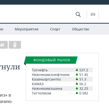
EN
ии
Мероприятия
Спорт
Общество
ФОНДОВЫЙ РЫНОК
гнули
Татнефть
537.2
Нижнекамскнефтехим
51.45
Казаньоргсинтез
51.3
КАМАЗ
56.2
Нижнекамскшина
32.25
Таттелеком
0.582
из» в
панию-