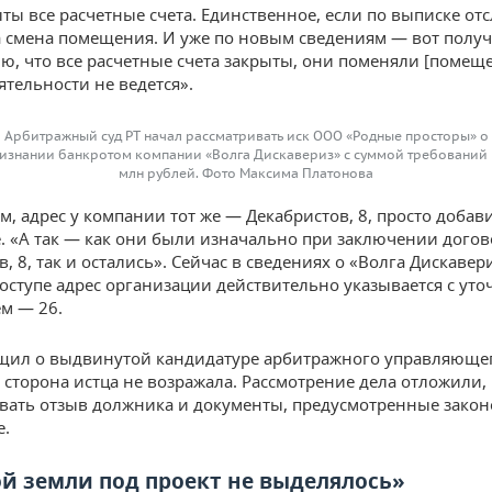
ыты все расчетные счета. Единственное, если по выписке от
 смена помещения. И уже по новым сведениям — вот полу
, что все расчетные счета закрыты, они поменяли [помеще
ятельности не ведется».
Арбитражный суд РТ начал рассматривать иск ООО «Родные просторы» о
изнании банкротом компании «Волга Дискавериз» с суммой требований 
млн рублей. Фото Максима Платонова
ам, адрес у компании тот же — Декабристов, 8, просто добав
 «А так — как они были изначально при заключении догов
, 8, так и остались». Сейчас в сведениях о «Волга Дискавер
оступе адрес организации действительно указывается с ут
м — 26.
щил о выдвинутой кандидатуре арбитражного управляюще
, сторона истца не возражала. Рассмотрение дела отложили,
овать отзыв должника и документы, предусмотренные закон
е.
й земли под проект не выделялось»