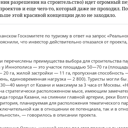
ния разрешения на строительство) идет огромный п
 проектов и еще чего-то, который даже не проходил. П
льше этой красивой концепции дело не заходило.
канском Госкомитете по туризму в ответ на запрос «Реально
ояснили, что инвестор действительно отказался от проекта,
и перечислены преимущества выбора для строительства п
 у Иннополиса — это участок площадью 50—70 га (площад
— 20 га, жилой застройки — 11 га, пропускная способность 
день, единовременная нагрузка — 2 800). Туристы могли бы
а 30—40 минут от Казани и максимум за 3 часа от Москвы. «
на стратегически расположенном мысе, имеющим замечат
ида города Казани, на слиянии главной артерии, реки Волги
рритория, планируемая для расположения тематического пар
сключительной как в отношении ее потенциала, так и в отн
льности», — говорилось в описании проекта.