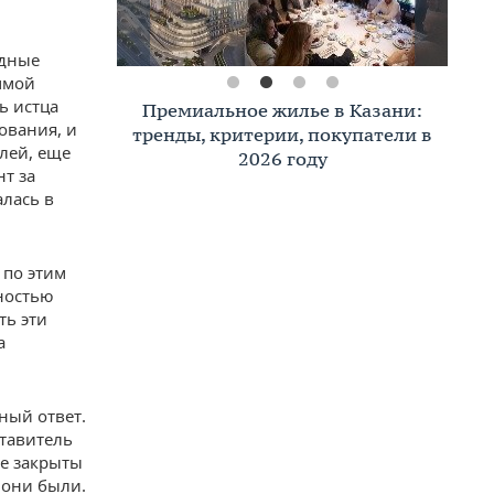
одные
ммой
ь истца
Премиальное жилье в Казани:
ования, и
тренды, критерии, покупатели в
лей, еще
2026 году
нт за
лась в
 по этим
ностью
ть эти
а
ный ответ.
тавитель
се закрыты
 они были.