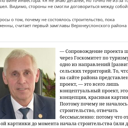
о вине инвестора: «Я не знаю деталей, но точно не из-за то
шел. Видимо, стороны не смогли договориться между собой
осы о том, почему не состоялось строительство, пока
енны, считает первый замглавы Верхнеуслонского района 
— Сопровождение проекта 
через Госкомитет по туризм
одно из направлений [разви
сельских территорий. То, что
на сайте района представлен
проект, — это всего лишь
концептуальный проект, это
концепция, красивая картин
Поэтому почему не началось
строительство, отвечать
бессмысленно: потому что о
ой картинки до момента начала строительства (или 