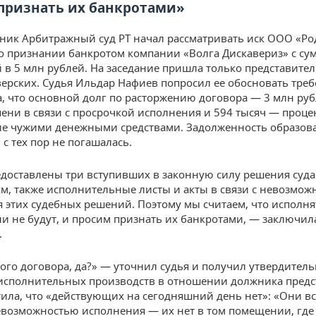
признать их банкротами»
ник Арбитражный суд РТ начал рассматривать иск ООО «Р
о признании банкротом компании «Волга Дискавериз» с су
 в 5 млн рублей. На заседание пришла только представител
ерских. Судья Ильдар Нафиев попросил ее обосновать треб
а, что основной долг по расторжению договора — 3 млн руб
пени в связи с просрочкой исполнения и 594 тысяч — проце
е чужими денежными средствами. Задолженность образова
 с тех пор не погашалась.
едоставлены три вступивших в законную силу решения суда
м, также исполнительные листы и акты в связи с невозмож
 этих судебных решений. Поэтому мы считаем, что исполня
и не будут, и просим признать их банкротами, — заключил
.
ного договора, да?» — уточнил судья и получил утвердитель
исполнительных производств в отношении должника предс
тила, что «действующих на сегодняшний день нет»: «Они в
невозможностью исполнения — их нет в том помещении, где