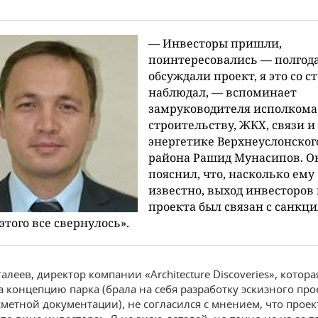
— Инвесторы пришли,
поинтересовались — полгод
обсуждали проект, я это со с
наблюдал, — вспоминает
замруководителя исполкома
строительству, ЖКХ, связи и
энергетике Верхнеуслонског
района Рашид Мунасипов. О
пояснил, что, насколько ему
известно, выход инвесторов 
проекта был связан с санкц
 этого все свернулось».
леев, директор компании «Architecture Discoveries», котора
а концепцию парка (брала на себя разработку эскизного про
сметной документации), не согласился с мнением, что проек