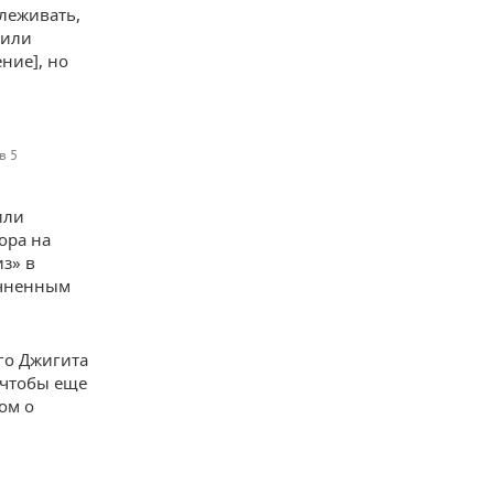
слеживать,
чили
ние], но
в 5
или
ора на
из» в
очненным
го Джигита
 чтобы еще
ом о