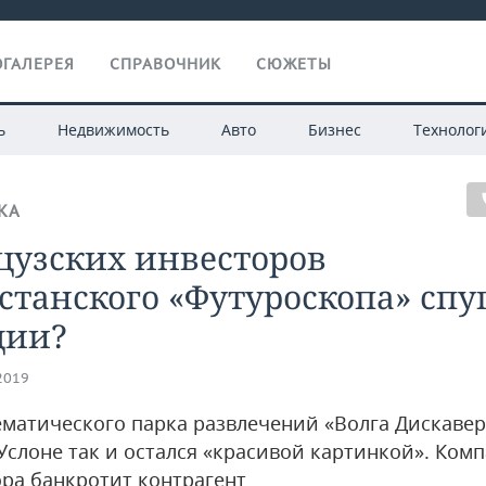
ГАЛЕРЕЯ
СПРАВОЧНИК
СЮЖЕТЫ
ь
Недвижимость
Авто
Бизнес
Технолог
КА
цузских инвесторов
станского «Футуроскопа» спу
ции?
.2019
ематического парка развлечений «Волга Дискавер
Услоне так и остался «красивой картинкой». Ком
ра банкротит контрагент