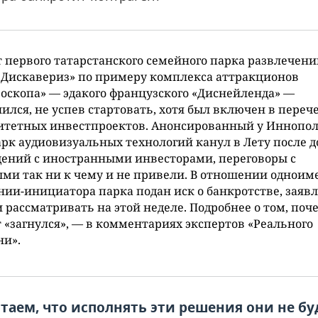
 первого татарстанского семейного парка развлечени
 Дискавериз» по примеру комплекса аттракционов
оскопа» — эдакого французского «Диснейленда» —
ился, не успев стартовать, хотя был включен в переч
итетных инвестпроектов. Анонсированный у Иннопо
рк аудиовизуальных технологий канул в Лету после д
ений с иностранными инвесторами, переговоры с
ми так ни к чему и не привели. В отношении однои
ии-инициатора парка подан иск о банкротстве, заяв
 рассматривать на этой неделе. Подробнее о том, поч
 «загнулся», — в комментариях экспертов «Реального
ни».
таем, что исполнять эти решения они не буд