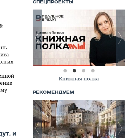
й
ень
лиса
олгих
менной
Книжная полка
ление
ему
ут, и