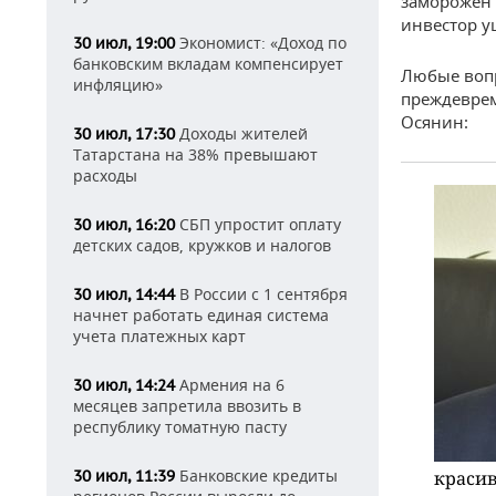
заморожен п
инвестор у
Экономист: «Доход по
30 июл, 19:00
банковским вкладам компенсирует
Любые вопр
инфляцию»
преждеврем
Осянин:
Доходы жителей
30 июл, 17:30
Татарстана на 38% превышают
расходы
СБП упростит оплату
30 июл, 16:20
детских садов, кружков и налогов
В России с 1 сентября
30 июл, 14:44
начнет работать единая система
учета платежных карт
Армения на 6
30 июл, 14:24
месяцев запретила ввозить в
республику томатную пасту
Банковские кредиты
30 июл, 11:39
красив