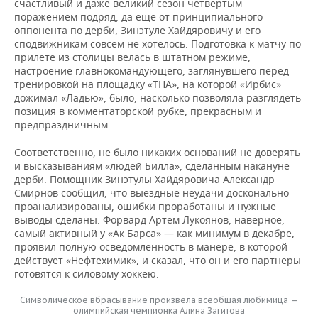
счастливый и даже великий сезон четвертым
поражением подряд, да еще от принципиального
оппонента по дерби, Зинэтуле Хайдяровичу и его
сподвижникам совсем не хотелось. Подготовка к матчу по
прилете из столицы велась в штатном режиме,
настроение главнокомандующего, заглянувшего перед
тренировкой на площадку «ТНА», на которой «Ирбис»
дожимал «Ладью», было, насколько позволяла разглядеть
позиция в комментаторской рубке, прекрасным и
предпраздничным.
Соответственно, не было никаких оснований не доверять
и высказываниям «людей Билла», сделанным накануне
дерби. Помощник Зинэтулы Хайдяровича Александр
Смирнов сообщил, что выездные неудачи досконально
проанализированы, ошибки проработаны и нужные
выводы сделаны. Форвард Артем Лукоянов, наверное,
самый активный у «Ак Барса» — как минимум в декабре,
проявил полную осведомленность в манере, в которой
действует «Нефтехимик», и сказал, что он и его партнеры
готовятся к силовому хоккею.
Символическое вбрасывание произвела всеобщая любимица —
олимпийская чемпионка Алина Загитова