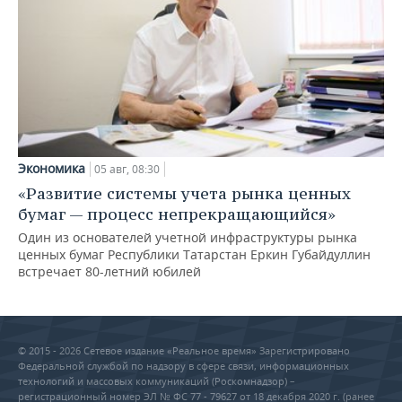
Экономика
05 авг, 08:30
«Развитие системы учета рынка ценных
бумаг — процесс непрекращающийся»
Один из основателей учетной инфраструктуры рынка
ценных бумаг Республики Татарстан Еркин Губайдуллин
встречает 80-летний юбилей
© 2015 - 2026 Сетевое издание «Реальное время» Зарегистрировано
Федеральной службой по надзору в сфере связи, информационных
технологий и массовых коммуникаций (Роскомнадзор) –
регистрационный номер ЭЛ № ФС 77 - 79627 от 18 декабря 2020 г. (ранее