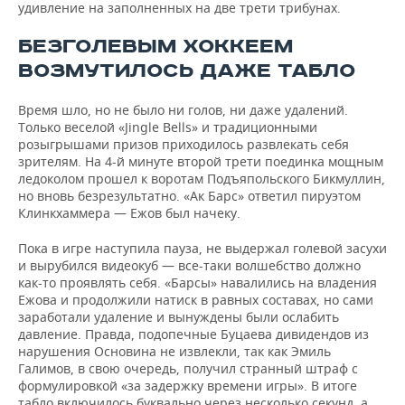
удивление на заполненных на две трети трибунах.
БЕЗГОЛЕВЫМ ХОККЕЕМ
ВОЗМУТИЛОСЬ ДАЖЕ ТАБЛО
Время шло, но не было ни голов, ни даже удалений.
Только веселой «Jingle Bells» и традиционными
розыгрышами призов приходилось развлекать себя
зрителям. На 4-й минуте второй трети поединка мощным
ледоколом прошел к воротам Подъяпольского Бикмуллин,
но вновь безрезультатно. «Ак Барс» ответил пируэтом
Клинкхаммера — Ежов был начеку.
Пока в игре наступила пауза, не выдержал голевой засухи
и вырубился видеокуб — все-таки волшебство должно
как-то проявлять себя. «Барсы» навалились на владения
Ежова и продолжили натиск в равных составах, но сами
заработали удаление и вынуждены были ослабить
давление. Правда, подопечные Буцаева дивидендов из
нарушения Основина не извлекли, так как Эмиль
Галимов, в свою очередь, получил странный штраф с
формулировкой «за задержку времени игры». В итоге
табло включилось буквально через несколько секунд, а