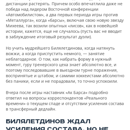
дистанции растерять. Причем особо впечатлила даже не
победа над лидером Восточной конференции
«Автомобилистом», а два первых периода игры против
«Металлурга», когда «барсы», включая свою новую звезду
Михеева, так возили опытных «лисов», как в новейшей
истории, кажется, еще не случалось (пусть вас не вводит
в заблуждение итоговый результат дуэли).
Но учить мудрейшего Билялетдинова, когда натянуть
вожжи, а когда приспустить немного, — занятие
неблагодарное. О том, как набрать форму в нужный
момент, гуру тренерского цеха знает абсолютно все, и
поэтому последовавшие в выездном турне поражения,
воспринятые и штабом, и самими хоккеистами абсолютно
без паники, если и не порадовали, то точно успокоили.
Вчера после игры наставник «Ак Барса» подробно
ответил на вопросы корреспондентов «Реального
времени» о текущем спаде и отсутствии усиления состава
в трансферный дедлайн.
БИЛЯЛЕТДИНОВ ЖДАЛ
УСИЛЕНИЯ СОСТАВА, НО НЕ