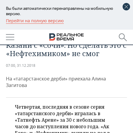
Вы были автоматически перенаправлены на мобильную
версию.
Перейти на полную версию
РЕГИОНЫ
СПОРТ
Буцаев обыгрывал «Ак Барс» в
БАШКОРТОСТАН
НОВОСТИ
Казани с «Сочи». Но сделать это с
ТАТАРСТАН
АНАЛИТИКА
«Нефтехимиком» не смог
УДМУРТИЯ
НОВОСТИ АНАЛИТИКИ
ЭКОНОМИКА
07:00, 31.12.2018
ДЕКЛАРАЦИИ О ДОХОДАХ
НОВОСТИ ЭКОНОМИКИ
ПРОМЫШЛЕННОСТЬ
На «татарстанское дерби» приехала Алина
Загитова
КОРОЛИ ГОСЗАКАЗА ПФО
ФИНАНСЫ
НОВОСТИ
НЕДВИЖИМОСТЬ
ПРОМЫШЛЕННОСТИ
ВУЗЫ ТАТАРСТАНА
БАНКИ
НОВОСТИ НЕДВИЖИМОСТИ
АВТО
Четвертая, последняя в сезоне серия
АГРОПРОМ
«татарстанского дерби» игралась в
КОМУ ПРИНАДЛЕЖАТ
БЮДЖЕТ
НОВОСТИ АВТО
БИЗНЕС
«Татнефть Арене» за 30 с небольшим
ТОРГОВЫЕ ЦЕНТРЫ
МАШИНОСТРОЕНИЕ
ТАТАРСТАНА
часов до наступления нового года. «Ак
ИНВЕСТИЦИИ
НОВОСТИ БИЗНЕСА
ТЕХНОЛОГИИ