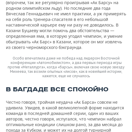
(впрочем, так же регулярно проигрывая «Ак Барсу» на
родном олимпийском льду). Но последние два года
Вячеслав Геннадьевич не имел практики, а уж примерять
на себя роль тренера-спасателя в его небольшой
наставнической карьере ему ни разу не доводилось. В
Казани Буцаеву могли помочь два обстоятельства —
определенная яма, в которую угодил чемпион, и умение
обыгрывать «Ак Барс» в Казани, которое он мог извлечь
из своего черноморского бэкграунда.
Особо впечатлила даже не победа над лидером Восточной
конференции «Автомобилистом», а два первых периода игры
против «Металлурга», когда «барсы», включая свою новую звезду
Михеева, так возили опытных «лисов», как в новейшей истории,
кажется, еще не случалось
В БАГДАДЕ ВСЕ СПОКОЙНО
Честно говоря, тройная неудача «Ак Барса» совсем не
удивила. Увидев, в какой великолепной форме находится
команда в последней домашней серии, один из ваших
авторов, честно говоря, испугался, что чемпион набрал
оптимальные кондиции слишком рано, за два месяца до
похода за Кубком, и может их на долгой турнирной