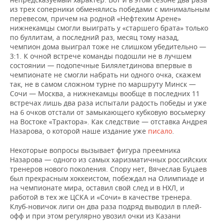
ВОДНЫЕ ВИДЫ СПОРТА
ОБРАЗОВАНИЕ
из трех соперники обменялись победами с минимальным
перевесом, причем на родной «Нефтехим Арене»
ХОККЕЙ С МЯЧОМ
ПРОИСШЕСТВИЯ
нижнекамцы смогли выиграть у «старшего брата» только
по буллитам, а последний раз, месяц тому назад,
чемпион дома выиграл тоже не слишком убедительно —
3:1. К очной встрече команды подошли не в лучшем
состоянии — подопечные Билялетдинова впервые в
чемпионате не смогли набрать ни одного очка, скажем
так, не в самом сложном турне по маршруту Минск —
Сочи — Москва, а нижнекамцы вообще в последних 11
встречах лишь два раза испытали радость победы и уже
на 6 очков отстали от замыкающего кубковую восьмерку
на Востоке «Трактора». Как следствие — отставка Андрея
Назарова, о которой наше издание уже
писало
.
Некоторые вопросы вызывает фигура преемника
Назарова — одного из самых харизматичных российских
тренеров нового поколения. Спору нет, Вячеслав Буцаев
был прекрасным хоккеистом, побеждал на Олимпиаде и
на чемпионате мира, оставил свой след и в НХЛ, и
работой в тех же ЦСКА и «Сочи» в качестве тренера.
Клуб-новичок лиги он два раза подряд выводил в плей-
офф и при этом регулярно увозил очки из Казани