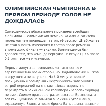
ОЛИМПИЙСКАЯ ЧЕМПИОНКА В
ПЕРВОМ ПЕРИОДЕ ГОЛОВ НЕ
ДОЖДАЛАСЬ
Символическое вбрасывание произвела всеобщая
любимица — олимпийская чемпионка Алина Загитова,
перед матчем проведшая автограф-сессию. Штаб хозяев
не стал вносить изменения в состав после ремейка
апрельского финала — видимо, Билялетдинов был
доволен тем, что команда вернулась в игру с ЦСКА после
0:3, хотя все же и уступила.
Первые минуты запомнились контактностью и
заряженностью обеих сторон, но Подъяпольский и Ежов
в игру почти не вступали. На 6-й минуте первый
позиционный розыгрыш «Нефтехимика» завершился
острой передачей на «пятак» Шиксатдарову, но
переиграть в ближнем бою голкипера «барсов» форвард
не смог. Следом вратарь отразил выстрел Брынцева, а
вот как Лукоянов не замкнул в ближний угол шайбу,
отраженную Ежовым после броска Батыршина, вызвало