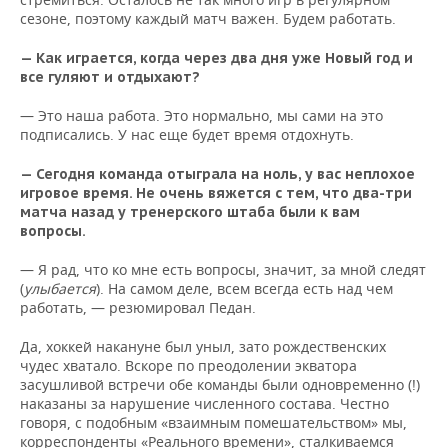
сезоне, поэтому каждый матч важен. Будем работать.
— Как играется, когда через два дня уже Новый год и
все гуляют и отдыхают?
— Это наша работа. Это нормально, мы сами на это
подписались. У нас еще будет время отдохнуть.
— Сегодня команда отыграла на ноль, у вас неплохое
игровое время. Не очень вяжется с тем, что два-три
матча назад у тренерского штаба
были
к вам
вопросы.
— Я рад, что ко мне есть вопросы, значит, за мной следят
(
улыбается
). На самом деле, всем всегда есть над чем
работать, — резюмировал Педан.
Да, хоккей накануне был уныл, зато рождественских
чудес хватало. Вскоре по преодолении экватора
засушливой встречи обе команды были одновременно (!)
наказаны за нарушение численного состава. Честно
говоря, с подобным «взаимным помешательством» мы,
корреспонденты «Реального времени», сталкиваемся