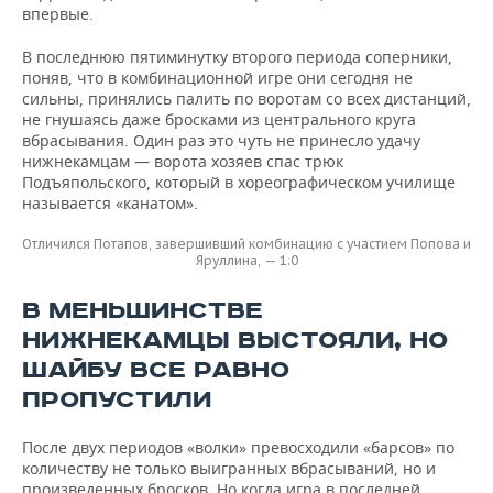
впервые.
В последнюю пятиминутку второго периода соперники,
поняв, что в комбинационной игре они сегодня не
сильны, принялись палить по воротам со всех дистанций,
не гнушаясь даже бросками из центрального круга
вбрасывания. Один раз это чуть не принесло удачу
нижнекамцам — ворота хозяев спас трюк
Подъяпольского, который в хореографическом училище
называется «канатом».
Отличился Потапов, завершивший комбинацию с участием Попова и
Яруллина, — 1:0
В МЕНЬШИНСТВЕ
НИЖНЕКАМЦЫ ВЫСТОЯЛИ, НО
ШАЙБУ ВСЕ РАВНО
ПРОПУСТИЛИ
После двух периодов «волки» превосходили «барсов» по
количеству не только выигранных вбрасываний, но и
произведенных бросков. Но когда игра в последней