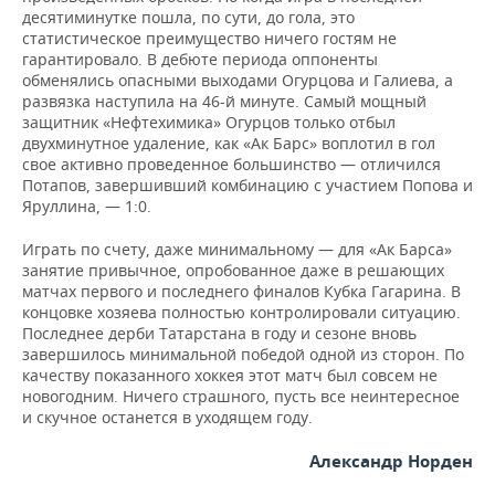
десятиминутке пошла, по сути, до гола, это
статистическое преимущество ничего гостям не
гарантировало. В дебюте периода оппоненты
обменялись опасными выходами Огурцова и Галиева, а
развязка наступила на 46-й минуте. Самый мощный
защитник «Нефтехимика» Огурцов только отбыл
двухминутное удаление, как «Ак Барс» воплотил в гол
свое активно проведенное большинство — отличился
Потапов, завершивший комбинацию с участием Попова и
Яруллина, — 1:0.
Играть по счету, даже минимальному — для «Ак Барса»
занятие привычное, опробованное даже в решающих
матчах первого и последнего финалов Кубка Гагарина. В
концовке хозяева полностью контролировали ситуацию.
Последнее дерби Татарстана в году и сезоне вновь
завершилось минимальной победой одной из сторон. По
качеству показанного хоккея этот матч был совсем не
новогодним. Ничего страшного, пусть все неинтересное
и скучное останется в уходящем году.
Александр Норден