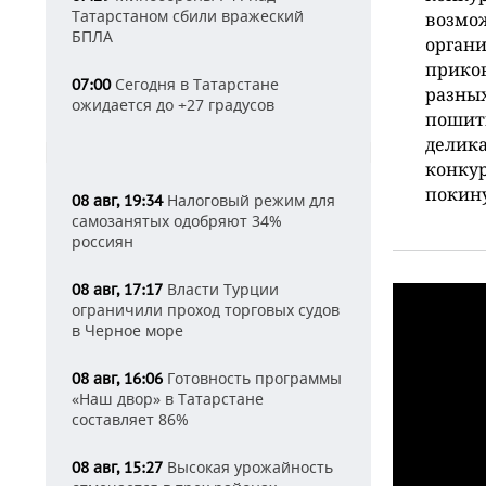
Татарстаном сбили вражеский
возмож
БПЛА
органи
приков
Сегодня в Татарстане
07:00
разных
ожидается до +27 градусов
пошит
делик
конкур
покину
Налоговый режим для
08 авг, 19:34
самозанятых одобряют 34%
россиян
Власти Турции
08 авг, 17:17
ограничили проход торговых судов
в Черное море
Готовность программы
08 авг, 16:06
«Наш двор» в Татарстане
составляет 86%
Высокая урожайность
08 авг, 15:27