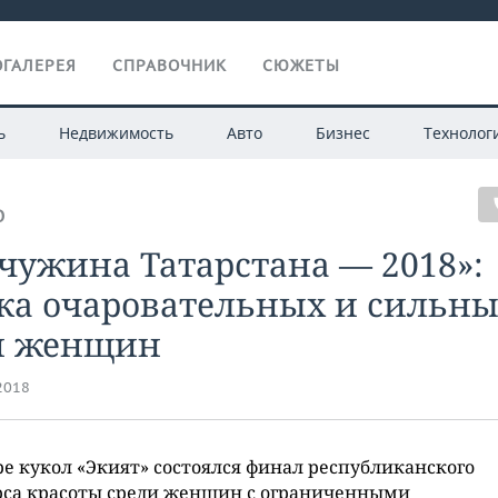
ГАЛЕРЕЯ
СПРАВОЧНИК
СЮЖЕТЫ
ь
Недвижимость
Авто
Бизнес
Технолог
О
чужина Татарстана — 2018»:
тка очаровательных и сильн
м женщин
.2018
ре кукол «Экият» состоялся финал республиканского
рса красоты среди женщин с ограниченными