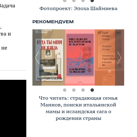
Задача
Фотопроект: Эпоха Шаймиева
,
ва и
 не
Что читать: страдающая семья
Маннов, поиски итальянской
мамы и исландская сага о
рождении страны