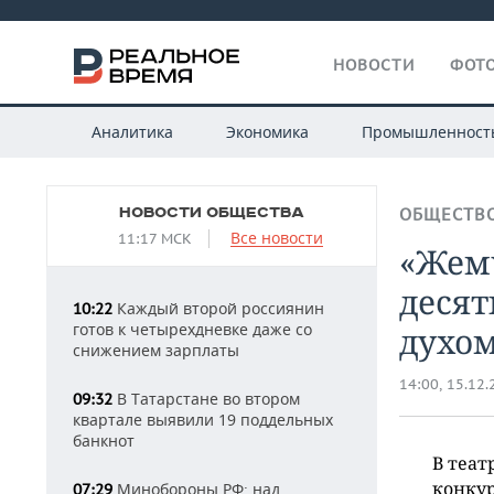
НОВОСТИ
ФОТО
Аналитика
Экономика
Промышленност
НОВОСТИ ОБЩЕСТВА
ОБЩЕСТВ
Все новости
11:17 МСК
«Жем
деся
Каждый второй россиянин
10:22
готов к четырехдневке даже со
духо
снижением зарплаты
14:00, 15.12
В Татарстане во втором
09:32
квартале выявили 19 поддельных
банкнот
В теат
конку
Минобороны РФ: над
07:29