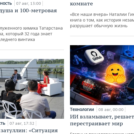
комнате
ность
07 авг, 13:00
душа и 100-метровая
«Все наши вчера» Наталии Ги
книга о том, как история неза
разрушает обычную жизнь
луженного химика Татарстана
а, который 32 года знает
следнего винтика
Технологии
08 авг, 00:00
ИИ взламывает, решает
перестраивает мир
сть
07 авг, 17:32
затуллин: «Ситуация