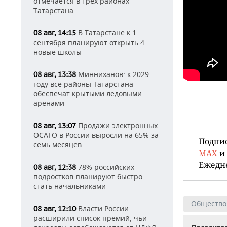
отмечается в трех районах
Татарстана
В Татарстане к 1
08 авг, 14:15
сентября планируют открыть 4
новые школы
Минниханов: к 2029
08 авг, 13:38
году все районы Татарстана
обеспечат крытыми ледовыми
аренами
Продажи электронных
08 авг, 13:07
ОСАГО в России выросли на 65% за
Подпи
семь месяцев
MAX
и
Ежедн
78% российских
08 авг, 12:38
подростков планируют быстро
стать начальниками
Общество
Власти России
08 авг, 12:10
расширили список премий, чьи