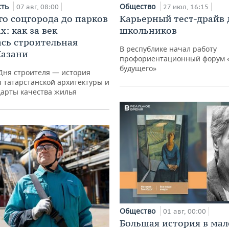
сть
Общество
07 авг, 08:00
27 июл, 16:15
го соцгорода до парков
Карьерный тест-драйв 
: как за век
школьников
сь строительная
В республике начал работу
Казани
профориентационный форум 
будущего»
Дня строителя — история
 татарстанской архитектуры и
дарты качества жилья
Общество
01 авг, 00:00
Большая история в ма