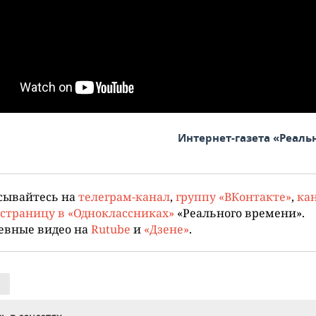
Интернет-газета «Реаль
сывайтесь на
телеграм-канал
,
группу «ВКонтакте»
,
кан
страницу в «Одноклассниках»
«Реального времени».
евные видео на
Rutube
и
«Дзене»
.