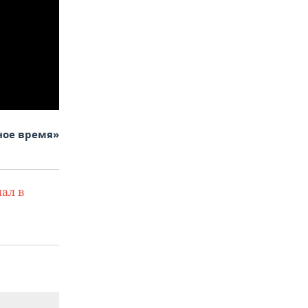
ное время»
ал в