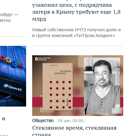
узаконил цеха, с подрядчика
лагеря в Крыму требуют еще 1,8
нзбург —
млрд
метно
Новый собственник НЧТЗ получил долю и
в группе компаний «ТатПром-Холдинг»
 и
Общество
08 авг, 00:00
Стеклянное время, стеклянная
страна