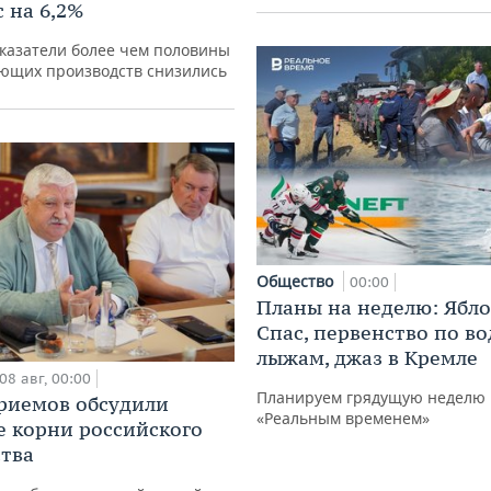
 на 6,2%
казатели более чем половины
ющих производств снизились
Общество
00:00
Планы на неделю: Ябл
Спас, первенство по в
лыжам, джаз в Кремле
08 авг, 00:00
Планируем грядущую неделю 
риемов обсудили
«Реальным временем»
е корни российского
тва