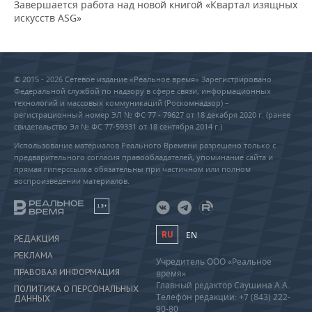
Завершается работа над новой книгой «Квартал изящных
искусств ASG»
© 2015 - 2026 Сетевое издание «Реальное время» Зарегистрировано
Федеральной службой по надзору в сфере связи, информационных
технологий и массовых коммуникаций (Роскомнадзор) –
регистрационный номер ЭЛ № ФС 77 - 79627 от 18 декабря 2020 г. (ранее
свидетельство Эл № ФС 77-59331 от 18 сентября 2014 г.)
Использование материалов Реального Времени разрешено только с
предварительного согласия правообладателей, упоминание сайта и
прямая гиперссылка обязательны при частичном или полном
воспроизведении материалов.
18+
RU
EN
РЕДАКЦИЯ
РЕКЛАМА
Учредитель ООО «Реальное
ПРАВОВАЯ ИНФОРМАЦИЯ
время»
Главный редактор Саушина А.А.
ПОЛИТИКА О ПЕРСОНАЛЬНЫХ
Телефон редакции: +7 (843) 222-
ДАННЫХ
90-80