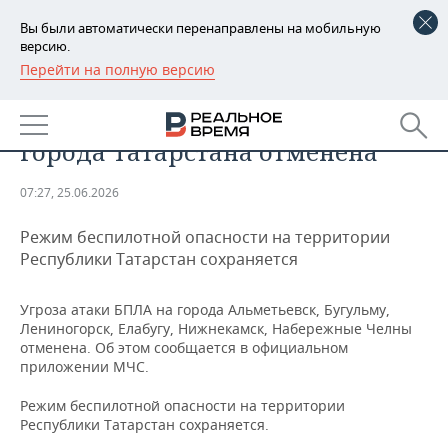
Вы были автоматически перенаправлены на мобильную
версию.
Перейти на полную версию
РЕГИОНЫ
ОБЩЕСТВО
Угроза атаки БПЛА на крупные
БАШКОРТОСТАН
НОВОСТИ
города Татарстана отменена
ТАТАРСТАН
АНАЛИТИКА
07:27, 25.06.2026
УДМУРТИЯ
НОВОСТИ АНАЛИТИКИ
ЭКОНОМИКА
Режим беспилотной опасности на территории
ДЕКЛАРАЦИИ О ДОХОДАХ
НОВОСТИ ЭКОНОМИКИ
ПРОМЫШЛЕННОСТЬ
Республики Татарстан сохраняется
КОРОЛИ ГОСЗАКАЗА ПФО
ФИНАНСЫ
НОВОСТИ
НЕДВИЖИМОСТЬ
Угроза атаки БПЛА на города Альметьевск, Бугульму,
ПРОМЫШЛЕННОСТИ
Лениногорск, Елабугу, Нижнекамск, Набережные Челны
ВУЗЫ ТАТАРСТАНА
БАНКИ
НОВОСТИ НЕДВИЖИМОСТИ
АВТО
отменена. Об этом сообщается в официальном
АГРОПРОМ
приложении МЧС.
КОМУ ПРИНАДЛЕЖАТ
БЮДЖЕТ
НОВОСТИ АВТО
БИЗНЕС
Режим беспилотной опасности на территории
ТОРГОВЫЕ ЦЕНТРЫ
МАШИНОСТРОЕНИЕ
ТАТАРСТАНА
Республики Татарстан сохраняется.
ИНВЕСТИЦИИ
НОВОСТИ БИЗНЕСА
ТЕХНОЛОГИИ