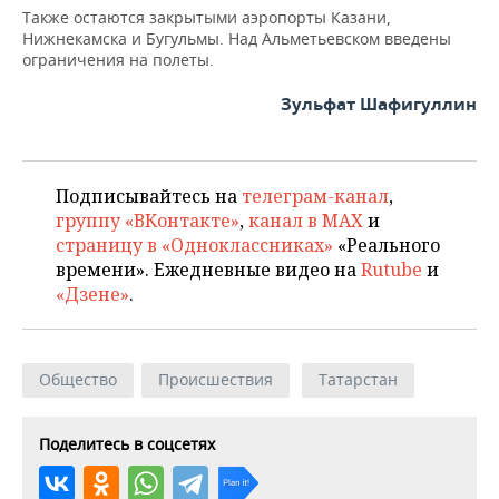
НЕФТЕХИМИЯ
Также остаются закрытыми аэропорты Казани,
Нижнекамска и Бугульмы. Над Альметьевском введены
РОЗНИЧНАЯ ТОРГОВЛЯ
НОВОСТИ ТЕХНОЛОГИЙ
МЕРОПРИЯТИЯ
НЕФТЬ
ограничения на полеты.
ТРАНСПОРТ
IT
НОВОСТИ МЕРОПРИЯТИЙ
СПОРТ
Зульфат Шафигуллин
ОПК
УСЛУГИ
МЕДИА
ВЫЕЗДНАЯ РЕДАКЦИЯ
НОВОСТИ СПОРТА
ОБЩЕСТВО
ЭНЕРГЕТИКА
ТЕЛЕКОММУНИКАЦИИ
БИЗНЕС-БРАНЧИ
ФУТБОЛ
НОВОСТИ ОБЩЕСТВА
Подписывайтесь на
телеграм-канал
,
ФОТОГАЛЕРЕЯ
группу «ВКонтакте»
,
канал в MAX
и
страницу в «Одноклассниках»
«Реального
ONLINE-КОНФЕРЕНЦИИ
ХОККЕЙ
ВЛАСТЬ
СЮЖЕТЫ
времени». Ежедневные видео на
Rutube
и
«Дзене»
.
ОТКРЫТАЯ ЛЕКЦИЯ
БАСКЕТБОЛ
ИНФРАСТРУКТУРА
СПРАВОЧНИК
ВОЛЕЙБОЛ
ИСТОРИЯ
СПИСОК ПЕРСОН
ПОЛНАЯ ВЕРСИЯ
Общество
Происшествия
Татарстан
КИБЕРСПОРТ
КУЛЬТУРА
СПИСОК КОМПАНИЙ
Поделитесь в соцсетях
ФИГУРНОЕ КАТАНИЕ
МЕДИЦИНА