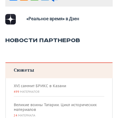
ВОДНЫЕ ВИДЫ СПОРТА
ОБРАЗОВАНИЕ
ХОККЕЙ С МЯЧОМ
ПРОИСШЕСТВИЯ
«Реальное время» в Дзен
НОВОСТИ ПАРТНЕРОВ
Сюжеты
XVI саммит БРИКС в Казани
499
МАТЕРИАЛОВ
Великие воины Татарии. Цикл исторических
материалов
24
МАТЕРИАЛА