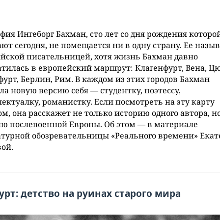
фия Ингеборг Бахман, сто лет со дня рождения которо
ют сегодня, не помещается ни в одну страну. Ее назы
йской писательницей, хотя жизнь Бахман давно
тилась в европейский маршрут: Клагенфурт, Вена, Ц
урт, Берлин, Рим. В каждом из этих городов Бахман
а новую версию себя — студентку, поэтессу,
ектуалку, романистку. Если посмотреть на эту карту
м, она расскажет не только историю одного автора, н
ю послевоенной Европы. Об этом — в материале
атурной обозревательницы «Реального времени» Ека
ой.
урт: детство на руинах старого мира