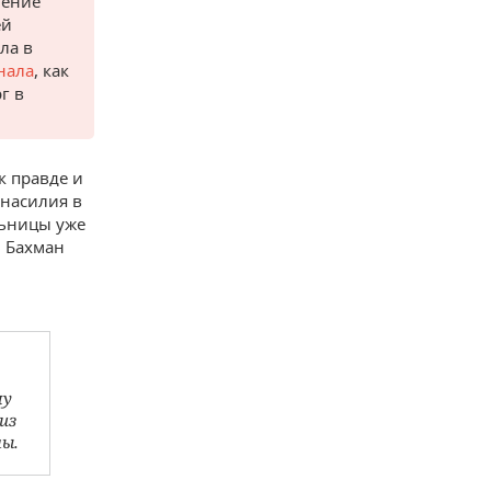
ление
ей
ла в
нала
, как
г в
к правде и
 насилия в
льницы уже
» Бахман
му
из
ы.