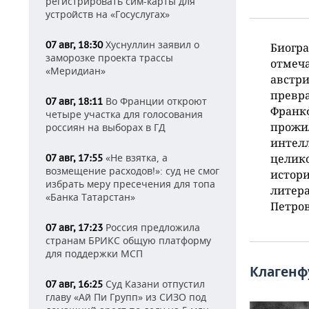
регистрировать сим-карты для
устройств на «Госуслугах»
Хуснуллин заявил о
07 авг, 18:30
Биогра
заморозке проекта трассы
отмеча
«Меридиан»
австри
превра
Во Франции откроют
07 авг, 18:11
Франкф
четыре участка для голосования
прожил
россиян на выборах в ГД
интелл
целико
«Не взятка, а
07 авг, 17:55
возмещение расходов!»: суд не смог
истори
избрать меру пресечения для топа
литер
«Банка Татарстан»
Петров
Россия предложила
07 авг, 17:23
странам БРИКС общую платформу
для поддержки МСП
Клагенф
Суд Казани отпустил
07 авг, 16:25
главу «Ай Пи Групп» из СИЗО под