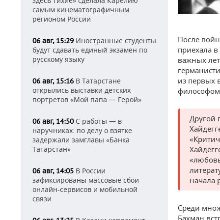
здесь тихие» сделала Карелию
самым кинематографичным
регионом России
После войн
Иностранные студенты
06 авг, 15:29
приехала в
будут сдавать единый экзамен по
русскому языку
важных лет
германисти
из первых 
В Татарстане
06 авг, 15:16
открылись выставки детских
философом 
портретов «Мой папа — Герой»
Другой 
С работы — в
06 авг, 14:50
Хайдегг
наручниках: по делу о взятке
«Критич
задержали замглавы «Банка
Хайдегг
Татарстан»
«любовь
литерат
В России
06 авг, 14:05
начала 
зафиксированы массовые сбои
онлайн-сервисов и мобильной
связи
Среди множ
Бахман вст