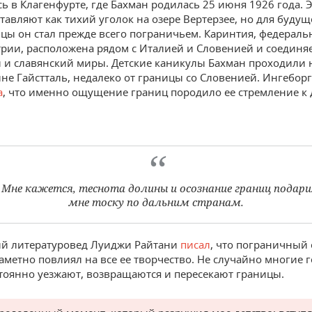
сь в Клагенфурте, где Бахман родилась 25 июня 1926 года. 
ставляют как тихий уголок на озере Вертерзее, но для буду
цы он стал прежде всего пограничьем. Каринтия, федераль
трии, расположена рядом с Италией и Словенией и соединя
 и славянский миры. Детские каникулы Бахман проходили 
ине Гайстталь, недалеко от границы со Словенией. Ингеборг
а
, что именно ощущение границ породило ее стремление к
Мне кажется, теснота долины и осознание границ подар
мне тоску по дальним странам.
й литературовед Луиджи Райтани
писал
, что пограничный
аметно повлиял на все ее творчество. Не случайно многие 
тоянно уезжают, возвращаются и пересекают границы.