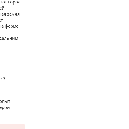
Этот город
щей
ная земля
ет
на ферме
 дальним
или
 опыт
герои