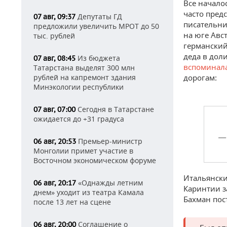
Все начало
часто пред
Депутаты ГД
07 авг, 09:37
писательни
предложили увеличить МРОТ до 50
на юге Авс
тыс. рублей
германский
деда в дол
Из бюджета
07 авг, 08:45
вспоминал
Татарстана выделят 300 млн
рублей на капремонт здания
дорогам:
Минэкологии республики
Сегодня в Татарстане
07 авг, 07:00
ожидается до +31 градуса
— 
Премьер-министр
06 авг, 20:53
Монголии примет участие в
Восточном экономическом форуме
Итальянски
«Однажды летним
06 авг, 20:17
Каринтии з
днем» уходит из театра Камала
Бахман пос
после 13 лет на сцене
Соглашение о
06 авг, 20:00