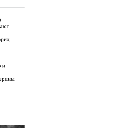
й
вают
юрих,
о и
терины