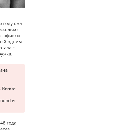
6 году она
есколько
лософию и
рый одним
отала с
ружка.
тина
ю
с Веной
imund и
48 года
через