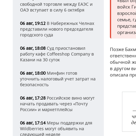
«Был оп
свободной торговле между ЕАЭС и
войск Г
ОАЭ вступает в силу 6 октября
взросло
семье, 
В Набережных Челнах
06 авг, 19:12
предста
представили нового председателя
организ
городского суда
Суд приостановил
06 авг, 18:08
Позже Бахм
работу кафе Coffeeshop Company в
ответствен
Казани на 30 суток
обычной жи
в другом ви
Минфин готов
06 авг, 18:00
описала пр
уточнить налоговый учет затрат на
безопасность
Российское вино могут
06 авг, 17:28
начать продавать через «Почту
России» и маркетплейсы
—
ч
д
Меры поддержки для
06 авг, 17:14
Wildberries могут объявить на
следующей неделе