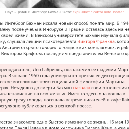
Пауль Целан и Ингеборг Бахман.
скриншот с сайта RotoTheater
ы Ингеборг Бахман искала новый способ понять мир. В 194
 Вену после учебы в Инсбруке и Граце и осталась здесь на н
 своей жизни. В Венском университете Бахман изучала фи
ку, слушала лекции психотерапевта
Виктора Франкла
, кото
в Австрии открыто говорил о нацистских концлагерях, и раб
Виктором Крафтом, последним представителем Венского к
преподаватель, Лео Габриэль, познакомил ее с идеями Мар
ера. В январе 1950 года университет принял ее диссертаци
еское восприятие экзистенциальной философии Мартина
ера». Незадолго до смерти Бахман
назвала
свои отношения 
ю-ненавистью на всю жизнь». Именно здесь она вошла в
урную среду города, посещала встречи писателей в кафе Ra
регулярно публиковаться в венской прессе.
ества знакомств одно быстро изменило ее жизнь. 16 мая 19
ретила Пауля Целана в доме художника Эдгара Жене, а уже 