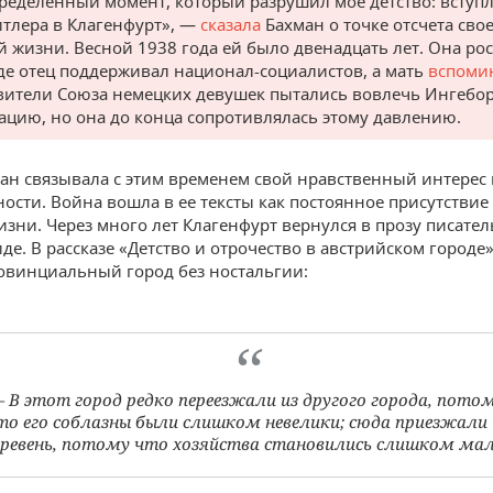
ределенный момент, который разрушил мое детство: вступ
итлера в Клагенфурт», —
сказала
Бахман о точке отсчета сво
й жизни. Весной 1938 года ей было двенадцать лет. Она рос
где отец поддерживал национал-социалистов, а мать
вспоми
вители Союза немецких девушек пытались вовлечь Ингебор
ацию, но она до конца сопротивлялась этому давлению.
ан связывала с этим временем свой нравственный интерес 
ности. Война вошла в ее тексты как постоянное присутствие
зни. Через много лет Клагенфурт вернулся в прозу писате
де. В рассказе «Детство и отрочество в австрийском городе
овинциальный город без ностальгии:
 В этот город редко переезжали из другого города, пото
то его соблазны были слишком невелики; сюда приезжали 
еревень, потому что хозяйства становились слишком мал