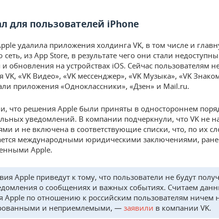
ал для пользователей iPhone
pple удалила приложения холдинга VK, в том числе и глав
сеть, из App Store, в результате чего они стали недоступны
 и обновления на устройствах iOS. Сейчас пользователям 
 VK, «VK Видео», «VK мессенджер», «VK Музыка», «VK Знаком
али приложения «Одноклассники», «Дзен» и Mail.ru.
ли, что решения Apple были приняты в одностороннем поряд
льных уведомлений. В компании подчеркнули, что VK не н
ями и не включена в соответствующие списки, что, по их сл
ается международными юридическими заключениями, ране
енными Apple.
вия Apple приведут к тому, что пользователи не будут полу
едомления о сообщениях и важных событиях. Считаем дан
я Apple по отношению к российским пользователям ничем 
рованными и неприемлемыми, —
заявили
в компании VK.