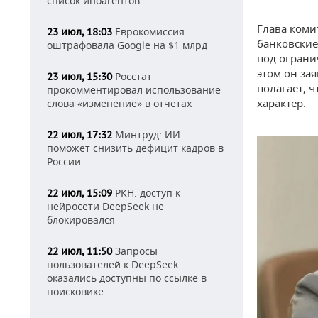
список иноагентов
Глава коми
Еврокомиссия
23 июл, 18:03
банковские
оштрафовала Google на $1 млрд
под ограни
этом он за
Росстат
23 июл, 15:30
полагает, 
прокомментировал использование
характер.
слова «изменение» в отчетах
Минтруд: ИИ
22 июл, 17:32
поможет снизить дефицит кадров в
России
РКН: доступ к
22 июл, 15:09
нейросети DeepSeek не
блокировался
Запросы
22 июл, 11:50
пользователей к DeepSeek
оказались доступны по ссылке в
поисковике