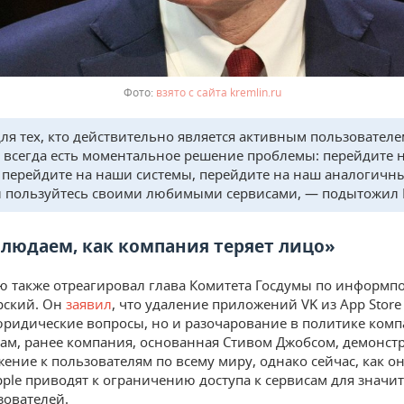
взято с сайта kremlin.ru
для тех, кто действительно является активным пользовател
, всегда есть моментальное решение проблемы: перейдите 
, перейдите на наши системы, перейдите на наш аналогичн
и пользуйтесь своими любимыми сервисами, — подытожил 
людаем, как компания теряет лицо»
ю также отреагировал глава Комитета Госдумы по информп
рский. Он
заявил
, что удаление приложений VK из App Stor
юридические вопросы, но и разочарование в политике комп
вам, ранее компания, основанная Стивом Джобсом, демонст
ение к пользователям по всему миру, однако сейчас, как он
ple приводят к ограничению доступа к сервисам для значи
зователей.