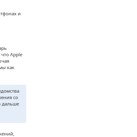
ртфонах и
арь
что Apple
ючая
мы как
едомства
нения со
о дальше
й
жений,