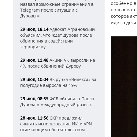
особенно в
назвал возможные ограничения в
пользовате
Telegram после ситуации с
Дуровым
которое ак
идет о дес
Адвокат Аграновский
29 июл, 18:14
объяснил, что ждет Дурова после
обвинения в содействии
терроризму
Акции VK выросли на
29 июл, 11:48
4% после обвинений Дурову
Выручка «Яндекса» за
29 июл, 10:04
полугодие выросла на 19%
ФСБ объявила Павла
29 июл, 08:55
Дурова в международный розыск
СКР предложил
28 июл, 11:36
считать использование ИИ и VPN
отягчающим обстоятельством