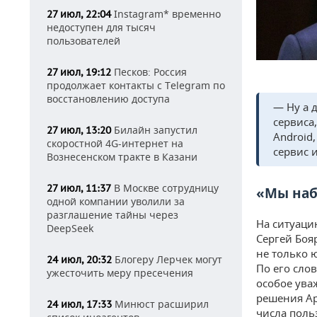
Instagram* временно
27 июл, 22:04
недоступен для тысяч
пользователей
Песков: Россия
27 июл, 19:12
продолжает контакты с Telegram по
восстановлению доступа
— Ну а 
сервиса
Билайн запустил
27 июл, 13:20
Android
скоростной 4G-интернет на
сервис 
Вознесенском тракте в Казани
В Москве сотрудницу
27 июл, 11:37
«Мы наб
одной компании уволили за
разглашение тайны через
На ситуаци
DeepSeek
Сергей Боя
не только 
Блогеру Лерчек могут
24 июл, 20:32
По его сло
ужесточить меру пресечения
особое уваж
решения Ap
Минюст расширил
24 июл, 17:33
числа поль