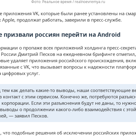
Реальное время / realnoevremya.ru
се приложения VK, которые были ранее установлены на сма
 Apple, продолжат работать, заверили в пресс-службе.
е призвали россиян перейти на Android
рмации о пропаже всех приложений холдинга пресс-секрет
 России Дмитрий Песков на ежедневном брифинге отметил, 
рвые удаляет приложения российского происхождения, вкл
вязанные с VK, что вызывает вопросы к надежности платфор
 цифровых услуг.
 тем как делать какие-то выводы, наши соответствующие в
 в контакт с этим сервисом. Конечно же, потребуются разъяс
 корпорации. Если эти разъяснения будут не даны, то нужн
 выводы о продолжении какого-либо взаимодействия с это
ей, — заявил Песков.
, что подобные решения об исключении российских прило