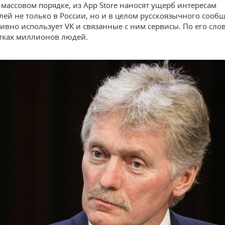
 массовом порядке, из App Store наносят ущерб интересам
лей не только в России, но и в целом русскоязычного сообщ
тивно использует VK и связанные с ним сервисы. По его сло
ятках миллионов людей.