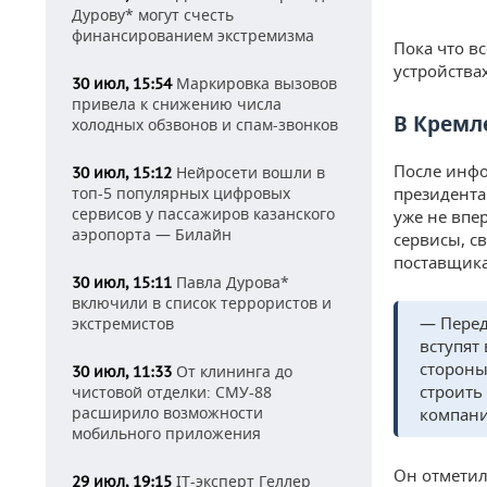
Дурову* могут счесть
финансированием экстремизма
Пока что в
устройствах
Маркировка вызовов
30 июл, 15:54
привела к снижению числа
В Кремл
холодных обзвонов и спам-звонков
После инфо
Нейросети вошли в
30 июл, 15:12
топ-5 популярных цифровых
президента
сервисов у пассажиров казанского
уже не впе
аэропорта — Билайн
сервисы, с
поставщика
Павла Дурова*
30 июл, 15:11
включили в список террористов и
— Перед
экстремистов
вступят
стороны
От клининга до
30 июл, 11:33
строить
чистовой отделки: СМУ-88
расширило возможности
компани
мобильного приложения
Он отметил
IT-эксперт Геллер
29 июл, 19:15