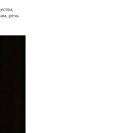
ества,
вам, речь