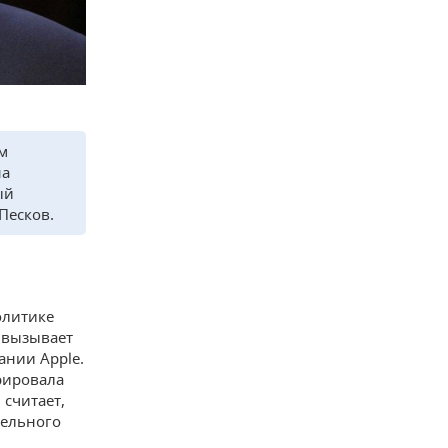
ем
на
ый
Песков.
олитике
e вызывает
ании Apple.
рировала
 считает,
тельного