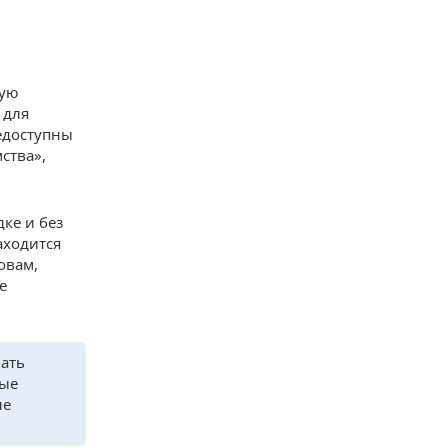
ную
 для
недоступны
ства»,
ке и без
аходится
овам,
е
чать
ные
не