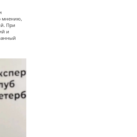
и
о мнению,
й. При
ий и
ованный