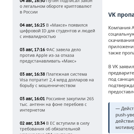
Путин подписал закон
04 авг, 16:50
о легальном обороте криптовалют
в России
VK проп
В «Максе» появился
04 авг, 16:25
Компания A
цифровой ID для студентов и людей
социальную 
с инвалидностью
скачивания
приложения
ФАС завела дело
03 авг, 17:16
также проп
против Apple из-за отказа
предустанавливать «Макс»
В VK заяви
предварите
Платежная система
03 авг, 16:38
под санкци
Visa потратит 2,4 млрд долларов на
подтвержд
борьбу с мошенничеством
предоставл
Россияне закупили 265
03 авг, 16:01
тыс. антенн на фоне перебоев с
— Дейст
интернетом
push-ув
действи
В ЕС вступили в силу
02 авг, 18:34
мотиви
требования об обязательной