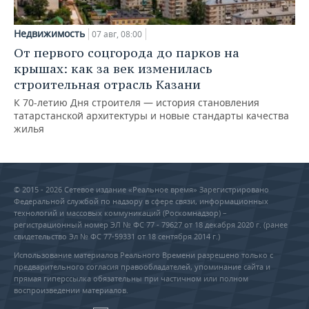
Недвижимость
07 авг, 08:00
От первого соцгорода до парков на
крышах: как за век изменилась
строительная отрасль Казани
К 70-летию Дня строителя — история становления
татарстанской архитектуры и новые стандарты качества
жилья
© 2015 - 2026 Сетевое издание «Реальное время» Зарегистрировано
Федеральной службой по надзору в сфере связи, информационных
технологий и массовых коммуникаций (Роскомнадзор) –
регистрационный номер ЭЛ № ФС 77 - 79627 от 18 декабря 2020 г. (ранее
свидетельство Эл № ФС 77-59331 от 18 сентября 2014 г.)
Использование материалов Реального Времени разрешено только с
предварительного согласия правообладателей, упоминание сайта и
прямая гиперссылка обязательны при частичном или полном
воспроизведении материалов.