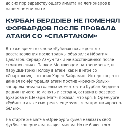
до сих пор здравствующего лимита на легионеров в
нашем чемпионате.
КУРБАН БЕРДЫЕВ НЕ ПОМЕНЯЛ
ФОРВАРДОВ ПОСЛЕ ПРОВАЛА
АТАКИ СО «СПАРТАКОМ»
В то же время в основе «Рубина» после долгого
восстановления после травмы объявился Ибрагим
Цаллагов. Сердар Азмун так и не восстановился после
столкновения с Павлом Могилевцем на тренировке, и
пару Дмитрию Полозу в атаке, как и в игре со
«Спартаком», составил Хорен Байрамян. Интересно, что
данная конфигурация атаки против «красно-белых»
запорола немало голевых моментов, но Курбан Бердыев
решил ничего не менять и сегодня, оставив в резерве
Бухарова и Шекари. Матч показал, что зря. В Оренбурге
«Рубин» в атаке смотрелся еще хуже, чем против «красно-
белых».
На старте же матча «Оренбург» сумел навязать свой
футбол соперникам, владел мячом. Но не более того.