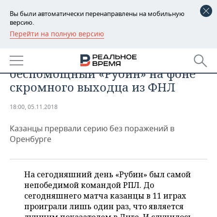
Вы были автоматически перенаправлены на мобильную
версию.
Перейти на полную версию
РЕГИОНЫ
СПОРТ
Ноль в атаке и очках —
БАШКОРТОСТАН
НОВОСТИ
беспомощный «Рубин» на фоне
ТАТАРСТАН
АНАЛИТИКА
скромного выходца из ФНЛ
УДМУРТИЯ
НОВОСТИ АНАЛИТИКИ
ЭКОНОМИКА
18:00, 05.11.2018
ДЕКЛАРАЦИИ О ДОХОДАХ
НОВОСТИ ЭКОНОМИКИ
ПРОМЫШЛЕННОСТЬ
Казанцы прервали серию без поражений в
Оренбурге
КОРОЛИ ГОСЗАКАЗА ПФО
ФИНАНСЫ
НОВОСТИ
НЕДВИЖИМОСТЬ
ПРОМЫШЛЕННОСТИ
ВУЗЫ ТАТАРСТАНА
БАНКИ
НОВОСТИ НЕДВИЖИМОСТИ
АВТО
На сегодняшний день «Рубин» был самой
АГРОПРОМ
непобедимой командой РПЛ. До
КОМУ ПРИНАДЛЕЖАТ
БЮДЖЕТ
НОВОСТИ АВТО
БИЗНЕС
сегодняшнего матча казанцы в 11 играх
ТОРГОВЫЕ ЦЕНТРЫ
МАШИНОСТРОЕНИЕ
ТАТАРСТАНА
проиграли лишь один раз, что является
ИНВЕСТИЦИИ
НОВОСТИ БИЗНЕСА
ТЕХНОЛОГИИ