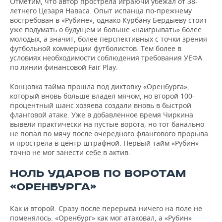
Отметим, что автор прострела играючи убежал от 38-
летнего Цезаря Наваса. Опыт испанца по-прежнему
востребован в «Рубине», однако Курбану Бердыеву стоит
уже подумать о будущем и больше «наигрывать» более
молодых, а значит, более перспективных с точки зрения
футбольной коммерции футболистов. Тем более в
условиях необходимости соблюдения требования УЕФА
по линии финансовой Fair Play.
Концовка тайма прошла под диктовку «Оренбурга»,
который вновь больше владел мячом, но второй 100-
процентный шанс хозяева создали вновь в быстрой
фланговой атаке. Уже в добавленное время Чиркина
вывели практически на пустые ворота, но тот банально
не попал по мячу после очередного флангового прорыва
и прострела в центр штрафной. Первый тайм «Рубин»
точно не мог занести себе в актив.
НОЛЬ УДАРОВ ПО ВОРОТАМ
«ОРЕНБУРГА»
Как и второй. Сразу после перерыва ничего на поле не
поменялось. «Оренбург» как мог атаковал, а «Рубин»