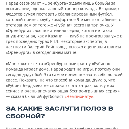
ВОДНЫЕ ВИДЫ СПОРТА
ОБРАЗОВАНИЕ
Перед сезоном от «Оренбурга» ждали лишь борьбы за
выживание, однако главный тренер команды Владимир
Федотов сумел поставить сбалансированный футбол,
ХОККЕЙ С МЯЧОМ
ПРОИСШЕСТВИЯ
который принес клубу комфортное 9-е место в таблице, с
отставанием от того же «Рубина» всего на три очка. У
«Оренбурга» своя позитивная серия, хоть и не такая
внушительная, как у Казани, — клуб не проигрывал уже в
трех последних турах РПЛ. Некоторые эксперты, в
частности Валерий Рейнгольд, высоко оценивали шансы
«Оренбурга» в сегодняшнем матче.
«Мне кажется, что «Оренбург» выиграет у «Рубина».
Команда играет дома, народ ходит на игры, поэтому они
сегодня дадут бой. Это самое время показать себя во всей
красе. Показать, на что способна команда. Думаю, что
«Рубин» Бердыева не справится в этот раз, хоть у них
сейчас и очень впечатляющая беспроигрышная серия»,
— сказал бывший футболист
«Чемпионату».
ЗА КАКИЕ ЗАСЛУГИ ПОЛОЗ В
СБОРНОЙ?
Казанцы же в случае сегодняшней победы догоняли бы