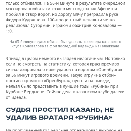
только отбивался. На 56-й минуте в результате очередной
массированной атаки хозяев мяч подхватил Афонин и
пробил в створ ворот, но дорогу мячу преградила рука
Федора Кудряшова. 100-процентный пенальти четко
реализовал Сутормин, играючи обхитрив Коновалова —
1:0.
На 63-й минуте судья обязан был удалить голкипера казанского
клуба Коновалова за фол последней надежды на Галаджане
Эпизод в целом немного выглядел нелогичным. Но только
если не смотреть на статистику, которая красноречиво
сигнализировала о ноле ударов по воротам «Оренбурга»
за 56 минут игрового времени. Такую игру «на отбой»
против скромного «Оренбурга», пусть и на выезде,
нельзя было представить в лучшие годы «Рубина» при
Курбане Бердыеве. Сейчас дела в казанском клубе далеки
от идеала.
СУДЬЯ ПРОСТИЛ КАЗАНЬ, НЕ
УДАЛИВ ВРАТАРЯ «РУБИНА»
На пропущенный гол Бердыев отреагировал выходом на