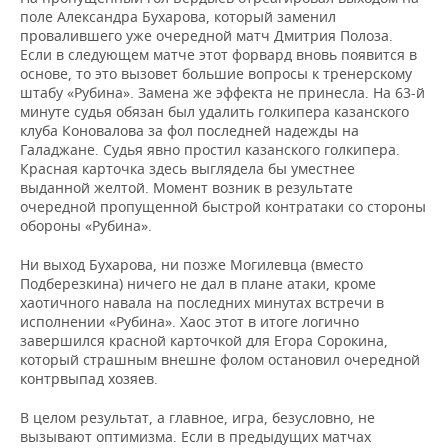
поле Александра Бухарова, который заменил
провалившего уже очередной матч Дмитрия Полоза.
Если в следующем матче этот форвард вновь появится в
основе, то это вызовет большие вопросы к тренерскому
штабу «Рубина». Замена же эффекта не принесла. На 63-й
минуте судья обязан был удалить голкипера казанского
клуба Коновалова за фол последней надежды на
Галаджане. Судья явно простил казанского голкипера.
Красная карточка здесь выглядела бы уместнее
выданной желтой. Момент возник в результате
очередной пропущенной быстрой контратаки со стороны
обороны «Рубина».
Ни выход Бухарова, ни позже Могилевца (вместо
Подберезкина) ничего не дал в плане атаки, кроме
хаотичного навала на последних минутах встречи в
исполнении «Рубина». Хаос этот в итоге логично
завершился красной карточкой для Егора Сорокина,
который страшным внешне фолом остановил очередной
контрвыпад хозяев.
В целом результат, а главное, игра, безусловно, не
вызывают оптимизма. Если в предыдущих матчах