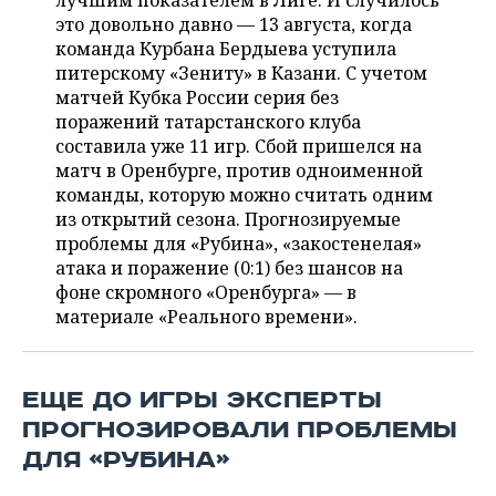
лучшим показателем в Лиге. И случилось
НЕФТЕХИМИЯ
это довольно давно — 13 августа, когда
РОЗНИЧНАЯ ТОРГОВЛЯ
НОВОСТИ ТЕХНОЛОГИЙ
МЕРОПРИЯТИЯ
команда Курбана Бердыева уступила
НЕФТЬ
питерскому «Зениту» в Казани. С учетом
ТРАНСПОРТ
IT
НОВОСТИ МЕРОПРИЯТИЙ
СПОРТ
матчей Кубка России серия без
ОПК
поражений татарстанского клуба
УСЛУГИ
МЕДИА
ВЫЕЗДНАЯ РЕДАКЦИЯ
НОВОСТИ СПОРТА
ОБЩЕСТВО
составила уже 11 игр. Сбой пришелся на
ЭНЕРГЕТИКА
матч в Оренбурге, против одноименной
ТЕЛЕКОММУНИКАЦИИ
БИЗНЕС-БРАНЧИ
ФУТБОЛ
НОВОСТИ ОБЩЕСТВА
команды, которую можно считать одним
ФОТОГАЛЕРЕЯ
из открытий сезона. Прогнозируемые
проблемы для «Рубина», «закостенелая»
ONLINE-КОНФЕРЕНЦИИ
ХОККЕЙ
ВЛАСТЬ
СЮЖЕТЫ
атака и поражение (0:1) без шансов на
фоне скромного «Оренбурга» — в
ОТКРЫТАЯ ЛЕКЦИЯ
БАСКЕТБОЛ
ИНФРАСТРУКТУРА
СПРАВОЧНИК
материале «Реального времени».
ВОЛЕЙБОЛ
ИСТОРИЯ
СПИСОК ПЕРСОН
ПОЛНАЯ ВЕРСИЯ
ЕЩЕ ДО ИГРЫ ЭКСПЕРТЫ
КИБЕРСПОРТ
КУЛЬТУРА
СПИСОК КОМПАНИЙ
ПРОГНОЗИРОВАЛИ ПРОБЛЕМЫ
ФИГУРНОЕ КАТАНИЕ
МЕДИЦИНА
ДЛЯ «РУБИНА»