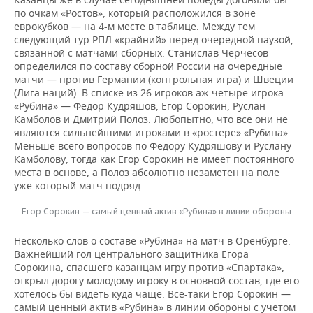
по очкам «Ростов», который расположился в зоне
еврокубков — на 4-м месте в таблице. Между тем
следующий тур РПЛ «крайний» перед очередной паузой,
связанной с матчами сборных. Станислав Черчесов
определился по составу сборной России на очередные
матчи — против Германии (контрольная игра) и Швеции
(Лига наций). В списке из 26 игроков аж четыре игрока
«Рубина» — Федор Кудряшов, Егор Сорокин, Руслан
Камболов и Дмитрий Полоз. Любопытно, что все они не
являются сильнейшими игроками в «ростере» «Рубина».
Меньше всего вопросов по Федору Кудряшову и Руслану
Камболову, тогда как Егор Сорокин не имеет постоянного
места в основе, а Полоз абсолютно незаметен на поле
уже который матч подряд.
Егор Сорокин — самый ценный актив «Рубина» в линии обороны
Несколько слов о составе «Рубина» на матч в Оренбурге.
Важнейший гол центрального защитника Егора
Сорокина, спасшего казанцам игру против «Спартака»,
открыл дорогу молодому игроку в основной состав, где его
хотелось бы видеть куда чаще. Все-таки Егор Сорокин —
самый ценный актив «Рубина» в линии обороны с учетом