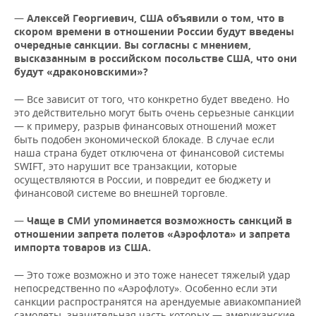
ВОДНЫЕ ВИДЫ СПОРТА
ОБРАЗОВАНИЕ
—
Алексей Георгиевич, США объявили о том, что в
скором времени в отношении России будут введены
ХОККЕЙ С МЯЧОМ
ПРОИСШЕСТВИЯ
очередные санкции. Вы согласны с мнением,
высказанным в российском посольстве США, что они
будут «драконовскими»?
— Все зависит от того, что конкретно будет введено. Но
это действительно могут быть очень серьезные санкции
— к примеру, разрыв финансовых отношений может
быть подобен экономической блокаде. В случае если
наша страна будет отключена от финансовой системы
SWIFT, это нарушит все транзакции, которые
осуществляются в России, и повредит ее бюджету и
финансовой системе во внешней торговле.
—
Чаще в СМИ упоминается возможность санкций в
отношении запрета полетов «Аэрофлота» и запрета
импорта товаров из США.
— Это тоже возможно и это тоже нанесет тяжелый удар
непосредственно по «Аэрофлоту». Особенно если эти
санкции распространятся на арендуемые авиакомпанией
самолеты, значительная часть которых — американские