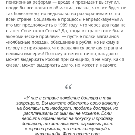
пенсионная реформа — вроде и президент выступил,
вроде бы все понятно объяснил, сказал, что все будет не
так болезненно, но недовольство разворачивается по
всей стране. Социальные процессы непредсказуемы! А
кто мог предположить в 1989 году, что через два года не
станет Советского Союза? Да, тогда в стране тоже были
экономические проблемы — пустые полки магазинов,
«колбасные поезда», обесценение рубля, но никому в
голову не приходило, что развалится великая страна и
великая империя! Поэтому ответить точно, как долго
может выдержать Россия при санкциях, я не могу. Как я
сказал, может выдержать долго, но может и недолго.
«У нас в стране хождение доллара и так
запрещено. Вы можете обменять свою валюту
на доллары или наоборот, продать доллары, но
расплачиваться ими вы не можете. Если
вводить ограничения на покупку и продажу
долларов, то это вызовет огромный рост
«черного рынка», то есть спекуляций и
махинаций». Фото pxhere.com