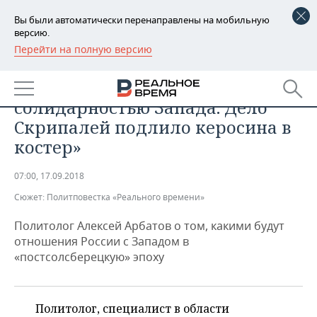
Вы были автоматически перенаправлены на мобильную
версию.
Перейти на полную версию
РЕГИОНЫ
ОБЩЕСТВО
«Мы имеем дело с
БАШКОРТОСТАН
НОВОСТИ
солидарностью Запада. Дело
ТАТАРСТАН
АНАЛИТИКА
Скрипалей подлило керосина в
костер»
УДМУРТИЯ
НОВОСТИ АНАЛИТИКИ
ЭКОНОМИКА
07:00, 17.09.2018
ДЕКЛАРАЦИИ О ДОХОДАХ
НОВОСТИ ЭКОНОМИКИ
ПРОМЫШЛЕННОСТЬ
Сюжет:
Политповестка «Реального времени»
КОРОЛИ ГОСЗАКАЗА ПФО
ФИНАНСЫ
НОВОСТИ
НЕДВИЖИМОСТЬ
ПРОМЫШЛЕННОСТИ
Политолог Алексей Арбатов о том, какими будут
отношения России с Западом в
ВУЗЫ ТАТАРСТАНА
БАНКИ
НОВОСТИ НЕДВИЖИМОСТИ
АВТО
«постсолсберецкую» эпоху
АГРОПРОМ
КОМУ ПРИНАДЛЕЖАТ
БЮДЖЕТ
НОВОСТИ АВТО
БИЗНЕС
ТОРГОВЫЕ ЦЕНТРЫ
МАШИНОСТРОЕНИЕ
ТАТАРСТАНА
Политолог, специалист в области
ИНВЕСТИЦИИ
НОВОСТИ БИЗНЕСА
ТЕХНОЛОГИИ