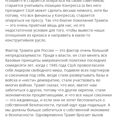
«Плывет» и старается опираться на своих советников,
старается учитывать позицию Конгресса (а без него
президент США может сделать весьма немного, хотя бы
потому, что все финансы у Конгресса), старается
опираться на прессу. Так что благие пожелания Трампа
— это очень приятная вещь для нас, но это
недостаточное условие для того, чтобы вывести наши
отношения из кризиса и направить в какое-то
конструктивное русло.
Фактор Трампа для России — это фактор очень большой
непредсказуемости. Придя к власти, он стал менять все
базовые принципы американской политики последних
семидесяти лет, когда с 1945 года США провозгласили
себя лидером свободного мира, подмяли всех партнеров
и союзников под себя, везде стали развертывать базы и
войска и «нести» демократию, стали участвовать во
многих войнах. Трамп сказал, что мол, хватит нам
заботиться о других, потому что другие окрепли, стали
экономически процветающими, и что все наши союзники
— это иждивенцы, и если они не хотят беспокоиться о
собственной безопасности, пускай идут куда подальше. А
мы должны больше заботиться о собственной экономике
и безопасности. Одновременно Трамп бросает вызов