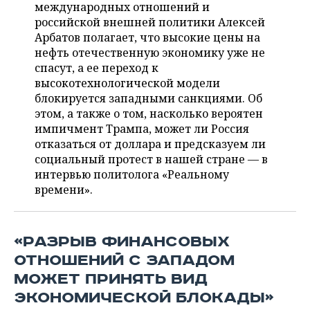
НЕФТЕХИМИЯ
международных отношений и
российской внешней политики Алексей
РОЗНИЧНАЯ ТОРГОВЛЯ
НОВОСТИ ТЕХНОЛОГИЙ
МЕРОПРИЯТИЯ
НЕФТЬ
Арбатов полагает, что высокие цены на
нефть отечественную экономику уже не
ТРАНСПОРТ
IT
НОВОСТИ МЕРОПРИЯТИЙ
СПОРТ
спасут, а ее переход к
ОПК
высокотехнологической модели
УСЛУГИ
МЕДИА
ВЫЕЗДНАЯ РЕДАКЦИЯ
НОВОСТИ СПОРТА
ОБЩЕСТВО
блокируется западными санкциями. Об
ЭНЕРГЕТИКА
этом, а также о том, насколько вероятен
ТЕЛЕКОММУНИКАЦИИ
БИЗНЕС-БРАНЧИ
ФУТБОЛ
НОВОСТИ ОБЩЕСТВА
ФОТОГАЛЕРЕЯ
импичмент Трампа, может ли Россия
отказаться от доллара и предсказуем ли
ONLINE-КОНФЕРЕНЦИИ
ХОККЕЙ
ВЛАСТЬ
СЮЖЕТЫ
социальный протест в нашей стране — в
интервью политолога «Реальному
ОТКРЫТАЯ ЛЕКЦИЯ
БАСКЕТБОЛ
ИНФРАСТРУКТУРА
СПРАВОЧНИК
времени».
ВОЛЕЙБОЛ
ИСТОРИЯ
СПИСОК ПЕРСОН
ПОЛНАЯ ВЕРСИЯ
«РАЗРЫВ ФИНАНСОВЫХ
КИБЕРСПОРТ
КУЛЬТУРА
СПИСОК КОМПАНИЙ
ОТНОШЕНИЙ С ЗАПАДОМ
МОЖЕТ ПРИНЯТЬ ВИД
ФИГУРНОЕ КАТАНИЕ
МЕДИЦИНА
ЭКОНОМИЧЕСКОЙ БЛОКАДЫ»