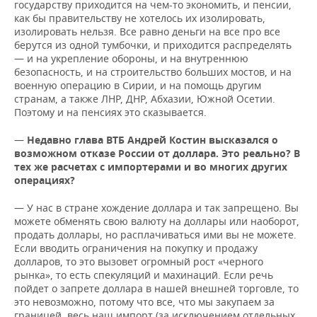
государству приходится на чем-то экономить, и пенсии,
как бы правительству не хотелось их изолировать,
изолировать нельзя. Все равно деньги на все про все
берутся из одной тумбочки, и приходится распределять
— и на укрепление обороны, и на внутреннюю
безопасность, и на строительство больших мостов, и на
военную операцию в Сирии, и на помощь другим
странам, а также ЛНР, ДНР, Абхазии, Южной Осетии.
Поэтому и на пенсиях это сказывается.
—
Недавно глава ВТБ Андрей Костин высказался о
возможном отказе России от доллара. Это реально? В
тех же расчетах с импортерами и во многих других
операциях?
— У нас в стране хождение доллара и так запрещено. Вы
можете обменять свою валюту на доллары или наоборот,
продать доллары, но расплачиваться ими вы не можете.
Если вводить ограничения на покупку и продажу
долларов, то это вызовет огромный рост «черного
рынка», то есть спекуляций и махинаций. Если речь
пойдет о запрете доллара в нашей внешней торговле, то
это невозможно, потому что все, что мы закупаем за
границей, весь наш импорт (за исключением отдельных