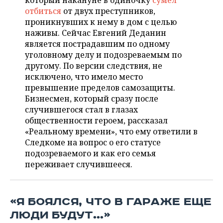
который накануне в одиночку
сумел
НЕФТЕХИМИЯ
отбиться
от двух преступников,
РОЗНИЧНАЯ ТОРГОВЛЯ
НОВОСТИ ТЕХНОЛОГИЙ
МЕРОПРИЯТИЯ
проникнувших к нему в дом с целью
НЕФТЬ
наживы. Сейчас Евгений Деданин
ТРАНСПОРТ
IT
НОВОСТИ МЕРОПРИЯТИЙ
СПОРТ
является пострадавшим по одному
ОПК
уголовному делу и подозреваемым по
УСЛУГИ
МЕДИА
ВЫЕЗДНАЯ РЕДАКЦИЯ
НОВОСТИ СПОРТА
ОБЩЕСТВО
другому. По версии следствия, не
ЭНЕРГЕТИКА
исключено, что имело место
ТЕЛЕКОММУНИКАЦИИ
БИЗНЕС-БРАНЧИ
ФУТБОЛ
НОВОСТИ ОБЩЕСТВА
превышение пределов самозащиты.
ФОТОГАЛЕРЕЯ
Бизнесмен, который сразу после
случившегося стал в глазах
ONLINE-КОНФЕРЕНЦИИ
ХОККЕЙ
ВЛАСТЬ
СЮЖЕТЫ
общественности героем, рассказал
«Реальному времени», что ему ответили в
ОТКРЫТАЯ ЛЕКЦИЯ
БАСКЕТБОЛ
ИНФРАСТРУКТУРА
СПРАВОЧНИК
Следкоме на вопрос о его статусе
подозреваемого и как его семья
ВОЛЕЙБОЛ
ИСТОРИЯ
СПИСОК ПЕРСОН
ПОЛНАЯ ВЕРСИЯ
переживает случившееся.
КИБЕРСПОРТ
КУЛЬТУРА
СПИСОК КОМПАНИЙ
«Я БОЯЛСЯ, ЧТО В ГАРАЖЕ ЕЩЕ
ФИГУРНОЕ КАТАНИЕ
МЕДИЦИНА
ЛЮДИ БУДУТ…»