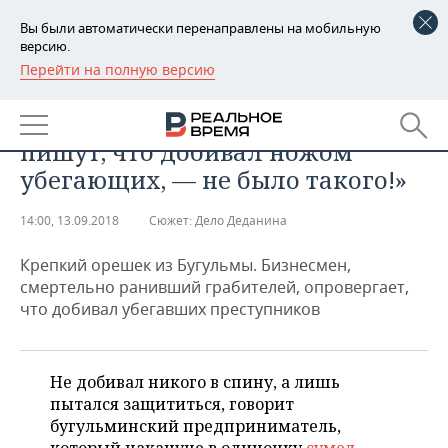
Вы были автоматически перенаправлены на мобильную
версию.
Перейти на полную версию
РЕГИОНЫ
ОБЩЕСТВО
Евгений Деданин: «В интернете
БАШКОРТОСТАН
НОВОСТИ
пишут, что добивал ножом
ТАТАРСТАН
АНАЛИТИКА
убегающих, — не было такого!»
УДМУРТИЯ
НОВОСТИ АНАЛИТИКИ
ЭКОНОМИКА
14:00, 13.09.2018
Сюжет:
Дело Деданина
ДЕКЛАРАЦИИ О ДОХОДАХ
НОВОСТИ ЭКОНОМИКИ
ПРОМЫШЛЕННОСТЬ
Крепкий орешек из Бугульмы. Бизнесмен,
смертельно ранивший грабителей, опровергает,
КОРОЛИ ГОСЗАКАЗА ПФО
ФИНАНСЫ
НОВОСТИ
НЕДВИЖИМОСТЬ
что добивал убегавших преступников
ПРОМЫШЛЕННОСТИ
ВУЗЫ ТАТАРСТАНА
БАНКИ
НОВОСТИ НЕДВИЖИМОСТИ
АВТО
АГРОПРОМ
Не добивал никого в спину, а лишь
КОМУ ПРИНАДЛЕЖАТ
БЮДЖЕТ
НОВОСТИ АВТО
БИЗНЕС
пытался защититься, говорит
ТОРГОВЫЕ ЦЕНТРЫ
МАШИНОСТРОЕНИЕ
ТАТАРСТАНА
бугульминский предприниматель,
ИНВЕСТИЦИИ
НОВОСТИ БИЗНЕСА
ТЕХНОЛОГИИ