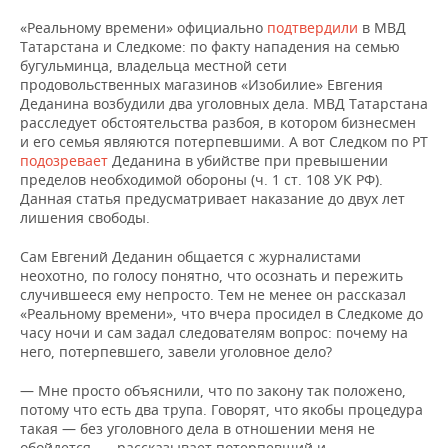
ВОДНЫЕ ВИДЫ СПОРТА
ОБРАЗОВАНИЕ
«Реальному времени» официально
подтвердили
в МВД
Татарстана и Следкоме: по факту нападения на семью
ХОККЕЙ С МЯЧОМ
ПРОИСШЕСТВИЯ
бугульминца, владельца местной сети
продовольственных магазинов «Изобилие» Евгения
Деданина возбудили два уголовных дела. МВД Татарстана
расследует обстоятельства разбоя, в котором бизнесмен
и его семья являются потерпевшими. А вот Следком по РТ
подозревает
Деданина в убийстве при превышении
пределов необходимой обороны (ч. 1 ст. 108 УК РФ).
Данная статья предусматривает наказание до двух лет
лишения свободы.
Сам Евгений Деданин общается с журналистами
неохотно, по голосу понятно, что осознать и пережить
случившееся ему непросто. Тем не менее он рассказал
«Реальному времени», что вчера просидел в Следкоме до
часу ночи и сам задал следователям вопрос: почему на
него, потерпевшего, завели уголовное дело?
— Мне просто объяснили, что по закону так положено,
потому что есть два трупа. Говорят, что якобы процедура
такая — без уголовного дела в отношении меня не
обойдется, — рассказывает потерпевший и