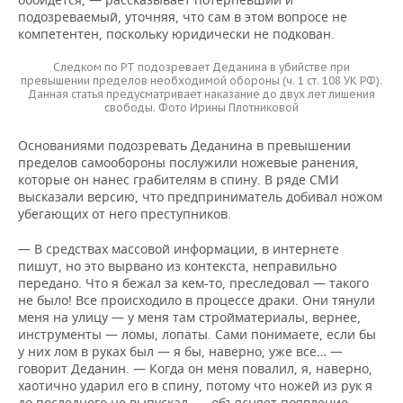
подозреваемый, уточняя, что сам в этом вопросе не
компетентен, поскольку юридически не подкован.
Следком по РТ подозревает Деданина в убийстве при
превышении пределов необходимой обороны (ч. 1 ст. 108 УК РФ).
Данная статья предусматривает наказание до двух лет лишения
свободы. Фото Ирины Плотниковой
Основаниями подозревать Деданина в превышении
пределов самообороны послужили ножевые ранения,
которые он нанес грабителям в спину. В ряде СМИ
высказали версию, что предприниматель добивал ножом
убегающих от него преступников.
— В средствах массовой информации, в интернете
пишут, но это вырвано из контекста, неправильно
передано. Что я бежал за кем-то, преследовал — такого
не было! Все происходило в процессе драки. Они тянули
меня на улицу — у меня там стройматериалы, вернее,
инструменты — ломы, лопаты. Сами понимаете, если бы
у них лом в руках был — я бы, наверно, уже все… —
говорит Деданин. — Когда он меня повалил, я, наверно,
хаотично ударил его в спину, потому что ножей из рук я
до последнего не выпускал, — объясняет появление