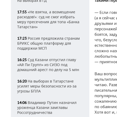
на выборах в ГД
такими гер
«Не взятка, а возмещение
17:55
— Если гов
расходов!»: суд не смог избрать
(а я сейча
меру пресечения для топа «Банка
друзьями и
Татарстан»
персонажей
боятся, зад
Россия предложила странам
17:23
что, безусл
БРИКС общую платформу для
естественн
поддержки МСП
сложно наз
любопытный
Суд Казани отпустил главу
16:25
— приятное
«Ай Пи Групп» из СИЗО под
домашний арест по делу на 5 млн
Ваш вопрос
мультиплик
На выборах в Татарстане
16:20
читаю. Раз
усилят меры безопасности из-за
писательни
угрозы БПЛА
популярны,
сожалению,
Владимир Путин назначил
14:06
по обаянию
уроженца Казани замглавы
Хотя вот и,
Россотрудничества