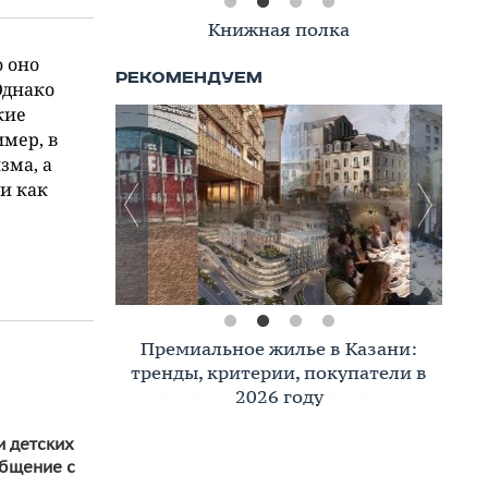
Книжная полка
о оно
Однако
кие
имер, в
зма, а
 и как
Премиальное жилье в Казани:
тренды, критерии, покупатели в
2026 году
и детских
общение с