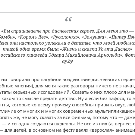
«Вы спрашиваете про диснеевских героев. Для меня это —
Бэмби», «Король Лев», «Русалочка», «Золушка», «Питер Пэн
еня они настолько увлекали в детстве, что моей любим
книгой одно время была «Жизнь и сказки Уолта Диснея»
российского киноведа Эдгара Михайловича Арнольди». Фот
ay.by
 ни говорили про пагубное воздействие диснеевских героев
обные мнения), для меня такие разговоры ничего не значат,
льтаты серьезных исследований. Сказать о них плохо для мен
 каком-то смысле предать детство. Ну а если без пафоса, то 
нты, которые ко всему прочему способны привить вкус, лю
 отличие от многих и многих современных мультипликацио
опять же, не могу сказать за все фильмы, потому что — даже
 — и сегодня создаются шедевры. Не все из них (а, вернее, 
— для детей, в основном на фестивалях «взрослая» анимаци