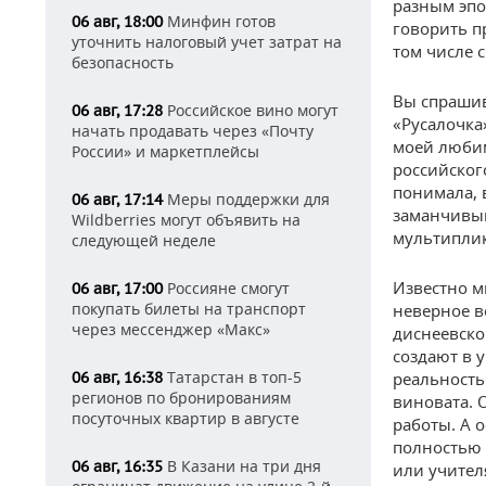
разным эпо
Минфин готов
06 авг, 18:00
говорить пр
уточнить налоговый учет затрат на
том числе
безопасность
Вы спрашив
Российское вино могут
06 авг, 17:28
«Русалочка
начать продавать через «Почту
моей любим
России» и маркетплейсы
российског
понимала, в
Меры поддержки для
06 авг, 17:14
заманчивым
Wildberries могут объявить на
мультипли
следующей неделе
Известно м
Россияне смогут
06 авг, 17:00
покупать билеты на транспорт
неверное в
через мессенджер «Макс»
диснеевско
создают в 
Татарстан в топ-5
06 авг, 16:38
реальность
регионов по бронированиям
виновата. 
посуточных квартир в августе
работы. А о
полностью 
В Казани на три дня
06 авг, 16:35
или учител