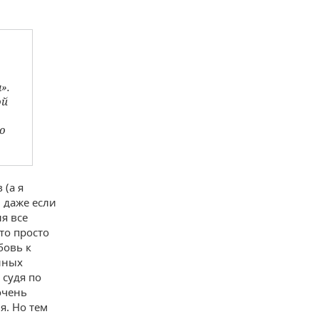
».
ой
о
 (а я
 даже если
я все
это просто
бовь к
нных
 судя по
очень
я. Но тем