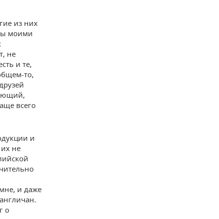
гие из них
аны моими
х
т, не
сть и те,
 общем-то,
 друзей
дающий,
чаще всего
одукции и
 их не
глийской
ючительно
мне, и даже
 англичан.
г о