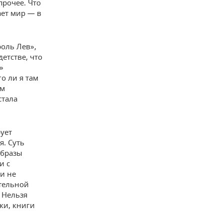
прочее. Что
ает мир — в
роль Лев»,
етстве, что
»
о ли я там
им
стала
ует
. Суть
образы
и с
и не
ительной
. Нельзя
ки, книги