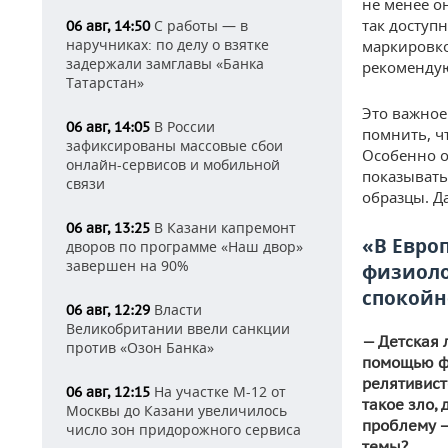
не менее он
так доступн
С работы — в
06 авг, 14:50
наручниках: по делу о взятке
маркировко
задержали замглавы «Банка
рекомендую
Татарстан»
Это важное
В России
06 авг, 14:05
помнить, чт
зафиксированы массовые сбои
Особенно о
онлайн-сервисов и мобильной
показывать
связи
образцы. Да
В Казани капремонт
06 авг, 13:25
«В Европ
дворов по программе «Наш двор»
завершен на 90%
физиоло
спокойн
Власти
06 авг, 12:29
Великобритании ввели санкции
— Детская 
против «Озон Банка»
помощью ф
релятивист
На участке М-12 от
06 авг, 12:15
такое зло, 
Москвы до Казани увеличилось
проблему —
число зон придорожного сервиса
темы?