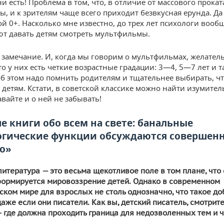
и есть! Проблема в том, что, в отличие от массового прокат
ы, и к зрителям чаще всего приходит безвкусная ерунда. Да
й 0+. Насколько мне известно, до трех лет психологи вооб
т давать детям смотреть мультфильмы.
 замечание. И, когда мы говорим о мультфильмах, желател
о у них есть четкие возрастные градации: 3—4, 5—7 лет и т
б этом надо помнить родителям и тщательнее выбирать, ч
 детям. Кстати, в советской классике можно найти изумите
вайте и о ней не забывать!
е книги обо всем на свете: банальные
гические функции обсуждаются совершен
о»
литература — это весьма щекотливое поле в том плане, что 
ормируется мировоззрение детей. Однако в современном
ском мире для взрослых не столь однозначно, что такое до
даже если они писатели. Как вы, детский писатель, смотрите
 где должна проходить граница для недозволенных тем и ч