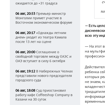
с
ожидается до +31 градуса
по
Премьер-министр
06 авг, 20:53
Монголии примет участие в
Восточном экономическом форуме
— Есть цел
диснеевски
«Однажды летним
06 авг, 20:17
всю эту ин
днем» уходит из театра Камала
после 13 лет на сцене
— На этот в
на мультфи
Соглашение о
06 авг, 20:00
профессион
свободной торговле между ЕАЭС и
ОАЭ вступает в силу 6 октября
Действител
В Набережных Челнах
06 авг, 19:12
ребенка се
представили нового председателя
которых ре
городского суда
не знаем, к
младенчест
Суд приостановил
06 авг, 18:08
тридцатиле
работу кафе Coffeeshop Company в
информацио
Казани на 30 суток
временным 