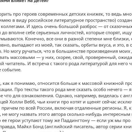
оями влияет на детей?
орить про героев современных детских книжек, то ведь мно
с имею в виду российское литературное пространство) созд
 коллегами. И здесь очень большой разброс — от сказочны
 до вполне себе серьезных личностей, которые спорят, ищу
умываются. Конечно, все они в разной степени мне близки, е
овно, выпадают из моей, так сказать, орбиты вкуса, и это, в
о. Но могу ручаться, что в большинстве произведения моих
вать массовыми — у них, скорее, свой, проверенный, ожи
 читатель. И встреча с такого рода литературой для него 
 событие.
, как я понимаю, относится больше к массовой книжной пр
ации. Про тексты такого рода мне сказать особо нечего — я
ве что для ознакомления. Однако, например, виделась с ан
цей Холли Вебб, чьи книги про котят и щенят сейчас искл
 причем по всей России, включая отдаленные регионы. Я, к
 не могу назвать этого автора сколько-нибудь интересным 
 ее герои уступают тому же Паддингтону — если уж мы про
 правда, Майкл Бонд (английский писатель, автор серии кни