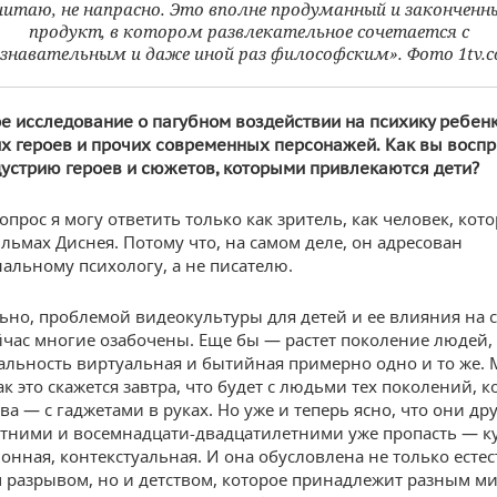
читаю, не напрасно. Это вполне продуманный и законченн
продукт, в котором развлекательное сочетается с
знавательным и даже иной раз философским». Фото 1tv.
ое исследование о пагубном воздействии на психику ребен
х героев и прочих современных персонажей. Как вы восп
дустрию героев и сюжетов, которыми привлекаются дети?
опрос я могу ответить только как зритель, как человек, ко
льмах Диснея. Потому что, на самом деле, он адресован
альному психологу, а не писателю.
ьно, проблемой видеокультуры для детей и ее влияния на 
йчас многие озабочены. Еще бы — растет поколение людей,
альность виртуальная и бытийная примерно одно и то же. 
ак это скажется завтра, что будет с людьми тех поколений, к
ва — с гаджетами в руках. Но уже и теперь ясно, что они др
тними и восемнадцати-двадцатилетними уже пропасть — ку
нная, контекстуальная. И она обусловлена не только есте
разрывом, но и детством, которое принадлежит разным ми