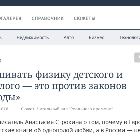
ГАЛЕРЕЯ
СПРАВОЧНИК
СЮЖЕТЫ
ь
Недвижимость
Авто
Бизнес
Технолог
О
ивать физику детского и
лого — это против законов
оды»
.2018
Сюжет:
Читальный зал "Реального времени"
писатель Анастасия Строкина о том, почему в Евр
тские книги об однополой любви, а в России — н