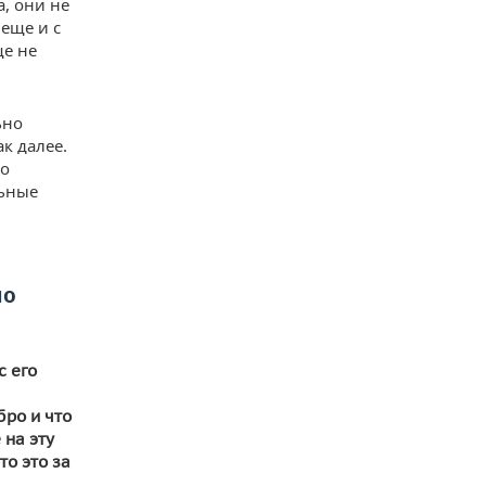
а, они не
 еще и с
ще не
ьно
ак далее.
то
льные
но
с его
бро и что
 на эту
то это за