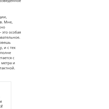
возведенное
ции,
в. Мне,
жно
— это особая
авательное.
зовешь
 и с тех
вполне
тается с
 метра и
тактной.
ь
в
 Я