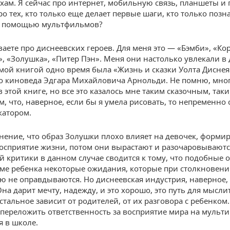
хам. Я сейчас про интернет, мобильную связь, планшеты и 
о тех, кто только еще делает первые шаги, кто только позн
 с помощью мультфильмов?
аете про диснеевских героев. Для меня это — «Бэмби», «Ко
», «Золушка», «Питер Пэн». Меня они настолько увлекали в д
ой книгой одно время была «Жизнь и сказки Уолта Диснея
о киноведа Эдгара Михайловича Арнольди. Не помню, мног
 этой книге, но все это казалось мне таким сказочным, так
, что, наверное, если бы я умела рисовать, то непременно 
катором.
нение, что образ Золушки плохо влияет на девочек, формир
осприятие жизни, потом они вырастают и разочаровываются
й критики в данном случае сводится к тому, что подобные 
уме ребенка некоторые ожидания, которые при столкновени
ю не оправдываются. Но диснеевская индустрия, наверное, 
Она дарит мечту, надежду, и это хорошо, это путь для мысл
стальное зависит от родителей, от их разговора с ребенком
переложить ответственность за восприятие мира на мульти
я в школе.