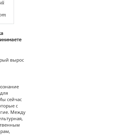
ый
com
ка
ринимаете
торый вырос
сознание
 для
Мы сейчас
оторые с
угие. Между
льтурная,
ственным
рам,