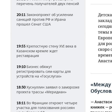
перечень получателей двух пенсий
Детска
Законопроект об усилении
20:11
санкций против РФ и Ирана
заклад
прошел Сенат США
сегодн
темы в
Европе
для ро
Крепостную стену XVI века в
19:55
скоро 
Казанском кремле ждет
времен
реставрация
Анаста
Бизнес обяжут
19:10
регистрировать сим-карты для
устройств на «Госуслугах»
«Между 
Хуснуллин заявил о заморозке
18:30
Обуслов
проекта трассы «Меридиан»
— Анастаси
Во Франции откроют четыре
18:11
книжек — р
участка для голосования россиян