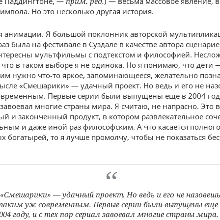
е Паддингтоне, —
прим. ред.
) — весьма массовое явление, 
символа. Но это несколько другая история.
ся анимации. Я большой поклонник авторской мультиплика
аз была на фестивале в Суздале в качестве автора сценарие
нтересны мультфильмы с подтекстом и философией. Несло
 что в таком выборе я не одинока. Но я понимаю, что дети 
 им нужно что-то яркое, запоминающееся, желательно позн
мысле «Смешарики» — удачный проект. Но ведь и его не на
овременным. Первые серии были выпущены еще в 2004 году,
 завоевал многие страны мира. Я считаю, не напрасно. Это 
й и законченный продукт, в котором развлекательное соче
ьным и даже иной раз философским. А что касается полного
х богатырей, то я лучше промолчу, чтобы не показаться бес
«Смешарики» — удачный проект. Но ведь и его не назовеш
таким уж современным. Первые серии были выпущены еще 
004 году, и с тех пор сериал завоевал многие страны мира.