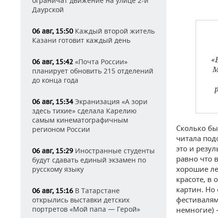
ограничат движение на улице 2-й
Даурской
Каждый второй житель
06 авг, 15:50
Казани готовит каждый день
«
«Почта России»
06 авг, 15:42
М
планирует обновить 215 отделений
до конца года
Экранизация «А зори
06 авг, 15:34
здесь тихие» сделала Карелию
самым кинематографичным
Сколько бы
регионом России
читала под
это и резу
Иностранные студенты
06 авг, 15:29
равно что в
будут сдавать единый экзамен по
хорошие ле
русскому языку
красоте, в
картин. Но 
В Татарстане
06 авг, 15:16
фестивалям
открылись выставки детских
портретов «Мой папа — Герой»
немногие) 