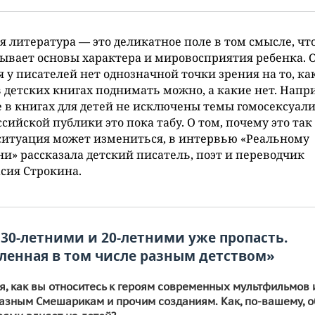
я литература — это деликатное поле в том смысле, чт
ывает основы характера и мировосприятия ребенка. 
я у писателей нет однозначной точки зрения на то, ка
 детских книгах поднимать можно, а какие нет. Напр
 в книгах для детей не исключены темы гомосексуали
ссийской публики это пока табу. О том, почему это так
ситуация может измениться, в интервью «Реальному
и» рассказала детский писатель, поэт и переводчик
сия Строкина.
30-летними и 20-летними уже пропасть.
ленная в том числе разным детством»
я, как вы относитесь к героям современных мультфильмов 
азным Смешарикам и прочим созданиям. Как, по-вашему, 