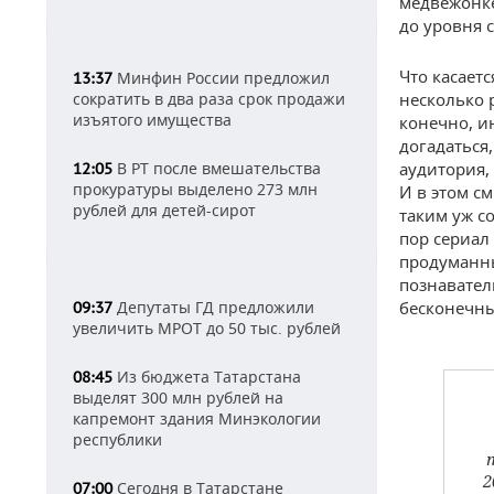
медвежонк
до уровня 
Что касает
Минфин России предложил
13:37
сократить в два раза срок продажи
несколько р
изъятого имущества
конечно, и
догадаться,
В РТ после вмешательства
аудитория,
12:05
прокуратуры выделено 273 млн
И в этом с
рублей для детей-сирот
таким уж с
пор сериал
продуманны
познавател
Депутаты ГД предложили
бесконечны
09:37
увеличить МРОТ до 50 тыс. рублей
Из бюджета Татарстана
08:45
выделят 300 млн рублей на
капремонт здания Минэкологии
республики
2
Сегодня в Татарстане
07:00