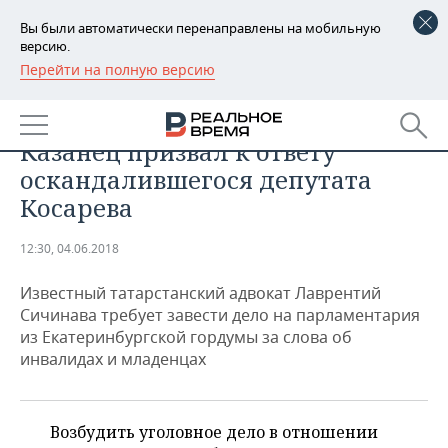
Вы были автоматически перенаправлены на мобильную
версию.
Перейти на полную версию
РЕГИОНЫ
ОБЩЕСТВО
«Как мужчина — сдай мандат!»
БАШКОРТОСТАН
НОВОСТИ
Казанец призвал к ответу
ТАТАРСТАН
АНАЛИТИКА
оскандалившегося депутата
Косарева
УДМУРТИЯ
НОВОСТИ АНАЛИТИКИ
ЭКОНОМИКА
12:30, 04.06.2018
ДЕКЛАРАЦИИ О ДОХОДАХ
НОВОСТИ ЭКОНОМИКИ
ПРОМЫШЛЕННОСТЬ
Известный татарстанский адвокат Лаврентий
КОРОЛИ ГОСЗАКАЗА ПФО
ФИНАНСЫ
НОВОСТИ
НЕДВИЖИМОСТЬ
Сичинава требует завести дело на парламентария
ПРОМЫШЛЕННОСТИ
из Екатеринбургской гордумы за слова об
ВУЗЫ ТАТАРСТАНА
БАНКИ
НОВОСТИ НЕДВИЖИМОСТИ
АВТО
инвалидах и младенцах
АГРОПРОМ
КОМУ ПРИНАДЛЕЖАТ
БЮДЖЕТ
НОВОСТИ АВТО
БИЗНЕС
ТОРГОВЫЕ ЦЕНТРЫ
МАШИНОСТРОЕНИЕ
ТАТАРСТАНА
Возбудить уголовное дело в отношении
ИНВЕСТИЦИИ
НОВОСТИ БИЗНЕСА
ТЕХНОЛОГИИ