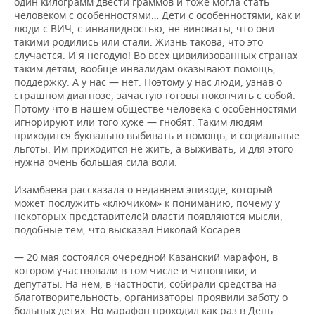
один килограмм двести граммов и тоже могла стать
человеком с особенностями… Дети с особенностями, как и
люди с ВИЧ, с инвалидностью, не виноваты, что они
такими родились или стали. Жизнь такова, что это
случается. И я негодую! Во всех цивилизованных странах
таким детям, вообще инвалидам оказывают помощь,
поддержку. А у нас — нет. Поэтому у нас люди, узнав о
страшном диагнозе, зачастую готовы покончить с собой.
Потому что в нашем обществе человека с особенностями
игнорируют или того хуже — гнобят. Таким людям
приходится буквально выбивать и помощь, и социальные
льготы. Им приходится не жить, а выживать, и для этого
нужна очень большая сила воли.
Изамбаева рассказала о недавнем эпизоде, который
может послужить «ключиком» к пониманию, почему у
некоторых представителей власти появляются мысли,
подобные тем, что высказал Николай Косарев.
— 20 мая состоялся очередной Казанский марафон, в
котором участвовали в том числе и чиновники, и
депутаты. На нем, в частности, собирали средства на
благотворительность, организаторы проявили заботу о
больных детях. Но марафон проходил как раз в День