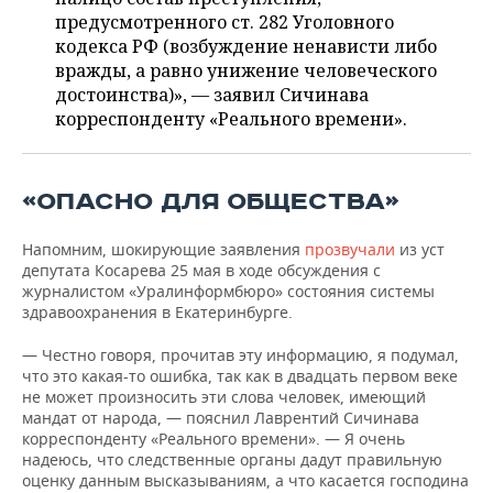
ВОДНЫЕ ВИДЫ СПОРТА
ОБРАЗОВАНИЕ
предусмотренного ст. 282 Уголовного
кодекса РФ (возбуждение ненависти либо
ХОККЕЙ С МЯЧОМ
ПРОИСШЕСТВИЯ
вражды, а равно унижение человеческого
достоинства)», — заявил Сичинава
корреспонденту «Реального времени».
«ОПАСНО ДЛЯ ОБЩЕСТВА»
Напомним, шокирующие заявления
прозвучали
из уст
депутата Косарева 25 мая в ходе обсуждения с
журналистом «Уралинформбюро» состояния системы
здравоохранения в Екатеринбурге.
— Честно говоря, прочитав эту информацию, я подумал,
что это какая-то ошибка, так как в двадцать первом веке
не может произносить эти слова человек, имеющий
мандат от народа, — пояснил Лаврентий Сичинава
корреспонденту «Реального времени». — Я очень
надеюсь, что следственные органы дадут правильную
оценку данным высказываниям, а что касается господина