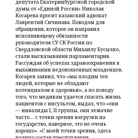
депутата Екатеринбургской городской
НЕФТЕХИМИЯ
думы от «Единой России» Николая
РОЗНИЧНАЯ ТОРГОВЛЯ
НОВОСТИ ТЕХНОЛОГИЙ
МЕРОПРИЯТИЯ
Косарева просит казанский адвокат
НЕФТЬ
Лаврентий Сичинава. Поводом для
ТРАНСПОРТ
IT
НОВОСТИ МЕРОПРИЯТИЙ
СПОРТ
обращения, которое он направил
ОПК
исполняющему обязанности
УСЛУГИ
МЕДИА
ВЫЕЗДНАЯ РЕДАКЦИЯ
НОВОСТИ СПОРТА
ОБЩЕСТВО
руководителя СУ СК России по
ЭНЕРГЕТИКА
Свердловской области Михаилу Бусылко,
ТЕЛЕКОММУНИКАЦИИ
БИЗНЕС-БРАНЧИ
ФУТБОЛ
НОВОСТИ ОБЩЕСТВА
ФОТОГАЛЕРЕЯ
стали высказывания парламентария.
Рассуждая об успехах здравоохранения в
ONLINE-КОНФЕРЕНЦИИ
ХОККЕЙ
ВЛАСТЬ
СЮЖЕТЫ
выхаживании недоношенных младенцев,
Косарев заявил, что «мы плодим тех
ОТКРЫТАЯ ЛЕКЦИЯ
БАСКЕТБОЛ
ИНФРАСТРУКТУРА
СПРАВОЧНИК
людей, которые не обладают
потенциалом к здоровью», а по поводу
ВОЛЕЙБОЛ
ИСТОРИЯ
СПИСОК ПЕРСОН
того, что медикам удается спасать жизнь
ПОЛНАЯ ВЕРСИЯ
пациентов с инсультом, выдал, что «они
— инвалиды I, II группы, они лежачие
КИБЕРСПОРТ
КУЛЬТУРА
СПИСОК КОМПАНИЙ
часто… с точки зрения нагрузки на
государство, наверное, это не очень
ФИГУРНОЕ КАТАНИЕ
МЕДИЦИНА
хорошо». «С моей точки зрения, здесь
налицо состав преступления,