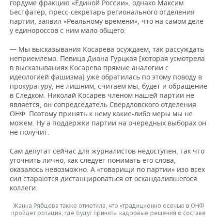
гордуме фракцию «Единой России», однако Максим
Бестфатер, пресс-секретарь регионального отделения
партии, заявил «Реальному времени», что на самом деле
у единороссов с ним мало общего:
— Мы высказывания Косарева осуждаем, так рассуждать
неприемлемо. Певица Диана Гурцкая [которая усмотрела
в высказываниях Косарева прямые аналогии с
идеологией фашизма] уже обратилась по этому поводу в
прокуратуру, не лишним, считаем мы, будет и обращение
в Следком. Николай Косарев членом нашей партии не
является, он сопредседатель Свердловского отделения
ОНФ. Поэтому принять к нему какие-либо меры мы не
можем. Ну а поддержки партии на очередных выборах он
не получит.
Сам депутат сейчас для журналистов недоступен, так что
уточнить лично, как следует понимать его слова,
оказалось невозможно. А «товарищи по партии» изо всех
сил стараются дистанцироваться от оскандалившегося
коллеги.
Жанна Рябцева также отметила, что «традиционно осенью в ОНФ
пройдет ротация, где будут приняты кадровые решения о составе