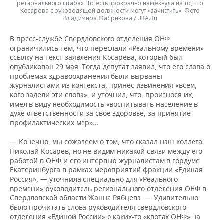
регионального штаба». То есть прозрачно намекнула на то, что
Косарева с руководящей должности могут «зачистить». Фото
Владимира Жабрикова / URA.Ru
В пресс-службе Свердловского отделения ОНФ
ограничились тем, что переслали «Реальному времени»
ссылку на текст заявления Косарева, который был
опубликован 29 мая. Тогда депутат заявил, что его слова о
проблемах здравоохранения были вырваны
журналистами из контекста, принес извинения «всем,
кого задели эти слова», и уточнил, что, произнося их,
имел в виду необходимость «воспитывать население в
духе ответственности за свое здоровье, за принятие
профилактических мер»…
— Конечно, мы сожалеем о том, что сказал наш коллега
Николай Косарев, но не видим никакой связи между его
работой в ОНФ и его интервью журналистам в гордуме
Екатеринбурга в рамках мероприятий фракции «Единая
Россия», — уточнила специально для «Реального
времени» руководитель регионального отделения ОНФ в
Свердловской области Жанна Рябцева. — Удивительно
было прочитать слова руководителя свердловского
отделения «Единой России» о каких-то «квотах ОНФ» на