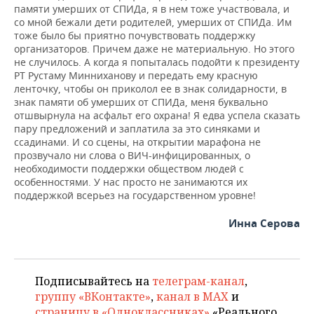
памяти умерших от СПИДа, я в нем тоже участвовала, и
со мной бежали дети родителей, умерших от СПИДа. Им
тоже было бы приятно почувствовать поддержку
организаторов. Причем даже не материальную. Но этого
не случилось. А когда я попыталась подойти к президенту
РТ Рустаму Минниханову и передать ему красную
ленточку, чтобы он приколол ее в знак солидарности, в
знак памяти об умерших от СПИДа, меня буквально
отшвырнула на асфальт его охрана! Я едва успела сказать
пару предложений и заплатила за это синяками и
ссадинами. И со сцены, на открытии марафона не
прозвучало ни слова о ВИЧ-инфицированных, о
необходимости поддержки обществом людей с
особенностями. У нас просто не занимаются их
поддержкой всерьез на государственном уровне!
Инна Серова
Подписывайтесь на
телеграм-канал
,
группу «ВКонтакте»
,
канал в MAX
и
страницу в «Одноклассниках»
«Реального