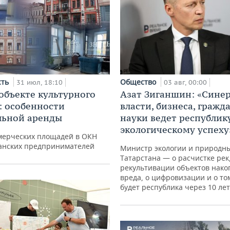
сть
Общество
31 июл, 18:10
03 авг, 00:00
 объекте культурного
Азат Зиганшин: «Сине
: особенности
власти, бизнеса, гражд
льной аренды
науки ведет республик
экологическому успеху
мерческих площадей в ОКН
занских предпринимателей
Министр экологии и природны
Татарстана — о расчистке рек
рекультивации объектов нако
вреда, о цифровизации и о то
будет республика через 10 лет