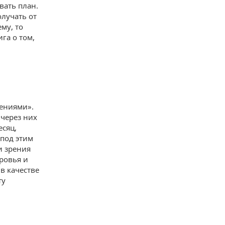
вать план.
олучать от
му, то
га о том,
нениями».
 через них
есяц,
 под этим
и зрения
оровья и
 в качестве
ту