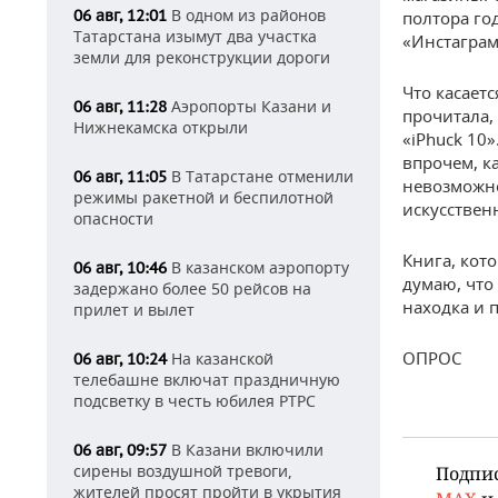
В одном из районов
06 авг, 12:01
полтора год
Татарстана изымут два участка
«Инстаграм
земли для реконструкции дороги
Что касает
Аэропорты Казани и
06 авг, 11:28
прочитала,
Нижнекамска открыли
«iPhuck 10»
впрочем, ка
В Татарстане отменили
06 авг, 11:05
невозможно
режимы ракетной и беспилотной
искусствен
опасности
Книга, кот
В казанском аэропорту
06 авг, 10:46
думаю, что 
задержано более 50 рейсов на
находка и п
прилет и вылет
ОПРОС
На казанской
06 авг, 10:24
телебашне включат праздничную
подсветку в честь юбилея РТРС
В Казани включили
06 авг, 09:57
сирены воздушной тревоги,
Подпи
жителей просят пройти в укрытия