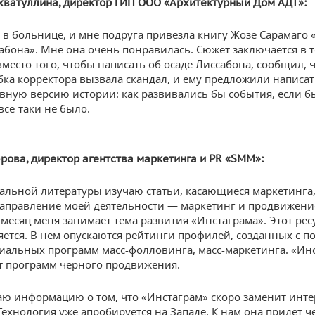
хватуллина, директор ГИП ООО «Архитектурный Дом АДТ»:
 в больнице, и мне подруга привезла книгу Жозе Сарамаго 
абона». Мне она очень понравилась. Сюжет заключается в т
место того, чтобы написать об осаде Лиссабона, сообщил, ч
ка корректора вызвала скандал, и ему предложили написат
вную версию истории: как развивались бы события, если б
все-таки не было.
рова, директор агент
ства маркетинга и PR «SMM»:
альной литературы изучаю статьи, касающиеся маркетинга,
аправление моей деятельности — маркетинг и продвижени
месяц меня занимает тема развития «Инстаграма». Этот рес
ется. В нем опускаются рейтинги профилей, созданных с 
циальных программ масс-фолловинга, масс-маркетинга. «Ин
 программ черного продвижения.
аю информацию о том, что «Инстаграм» скоро заменит инте
Технология уже апробируется на Западе. К нам она придет ч