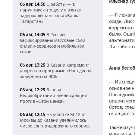
Ильсияр Ту
С работы — в
06 авг, 14:50
наручниках: по делу о взятке
— Я лежала
задержали замглавы «Банка
осады Лисс
Татарстан»
корректор в
было. Ошиб
В России
06 авг, 14:05
альтернати
зафиксированы массовые сбои
онлайн-сервисов и мобильной
Лиссабона 
связи
В Казани капремонт
06 авг, 13:25
Анна Белоб
дворов по программе «Наш двор»
завершен на 90%
— Из специ
основное н
Власти
06 авг, 12:29
Последний 
Великобритании ввели санкции
видоизменя
против «Озон Банка»
ботов, спе
очищают от
На участке М-12 от
06 авг, 12:15
Москвы до Казани увеличилось
число зон придорожного сервиса
Также изуч
магазины. 