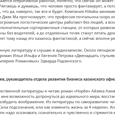
мается оперативной работой, понятно, что сейчас он может 
 Читаешь и думаешь, что человек просто фантазирует, а пот
что да, наверно, так все и будет. Компания Alibaba занимае
и Джек Ма прогнозирует, что профессия почтальона скоро ис
 огромные логистические центры работают без людей, а вск
ополнительные сортировочные станции, от которых развоз
ны без водителей, а до отдаленных точек станут летать дро
лет тому назад это казалось фантастикой, а сейчас вполне 
нную литературу я слушаю в аудиозаписях. Около пятидеся
роман Ильи Ильфа и Евгения Петрова «Двенадцать стульев»
мперию Романовых» Эдварда Радзинского.
ев, руководитель отдела развития бизнеса казанского офи
ественной литературы я читаю роман «Норби» Айзека Азим
 мне возможность дотронуться до идеального мира, восста
возбудить воображение. Из литературы по саморазвитию ч
Сила подсознания, или как изменить жизнь за 4 недели». Кн
ели надо осознавать сознательно и чувственно и стремится 