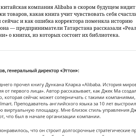
китайская компания Alibaba в скором будущем видит
ки товаров, какая книга учит чувствовать себя счаст
и сейчас и как ошибка корректора поменяла историю
она — предприниматели Татарстана рассказали «Реа
и» о книгах, из которых состоит их библиотека.
в, генеральный директор «Эттон»:
днего прочел книгу Дункана Кларка «Alibaba. История миро
я от первого лица». Автор рассказывает, как Джек Ма созд
, которая сейчас может соперничать с такими компаниями,
lmart. Преподаватель английского языка за 10 лет выстроил
 виртуальную площадку. Мне близок стиль управления Дж
от, что был в начале организации компании.
понравилось, что он строит долгосрочные стратегические п