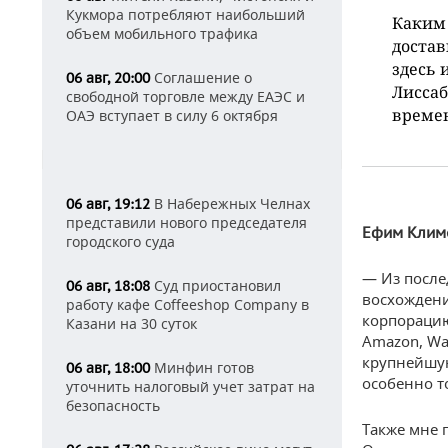
Кукмора потребляют наибольший
Каким 
объем мобильного трафика
достав
здесь 
Соглашение о
06 авг, 20:00
Лиссаб
свободной торговле между ЕАЭС и
времен
ОАЭ вступает в силу 6 октября
В Набережных Челнах
06 авг, 19:12
представили нового председателя
Ефим Климо
городского суда
— Из после
Суд приостановил
06 авг, 18:08
восхождени
работу кафе Coffeeshop Company в
корпорацию
Казани на 30 суток
Amazon, Wa
крупнейшую
Минфин готов
06 авг, 18:00
особенно т
уточнить налоговый учет затрат на
безопасность
Также мне 