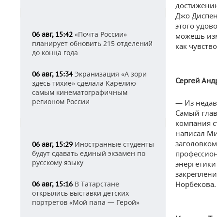
достижению
Джо Диспен
этого удов
«Почта России»
06 авг, 15:42
можешь изм
планирует обновить 215 отделений
как чувств
до конца года
Экранизация «А зори
06 авг, 15:34
Сергей Анд
здесь тихие» сделала Карелию
самым кинематографичным
регионом России
— Из недав
Самый глав
компания с
написал Ми
заголовком
Иностранные студенты
06 авг, 15:29
будут сдавать единый экзамен по
профессион
русскому языку
энергетики 
закреплени
В Татарстане
Норбекова.
06 авг, 15:16
открылись выставки детских
портретов «Мой папа — Герой»