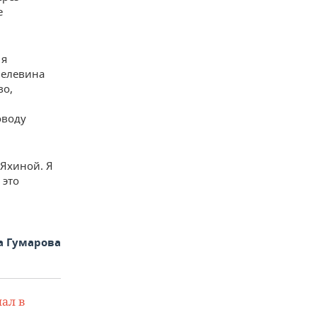
е
 я
Пелевина
во,
оводу
 Яхиной. Я
 это
а Гумарова
ал в