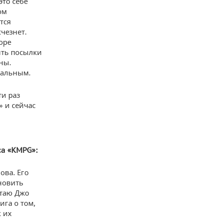
это себе
ом
тся
чезнет.
оре
ить посылки
ны.
реальным.
ти раз
 и сейчас
са «KMPG»:
ова. Его
новить
итаю Джо
ига о том,
к их