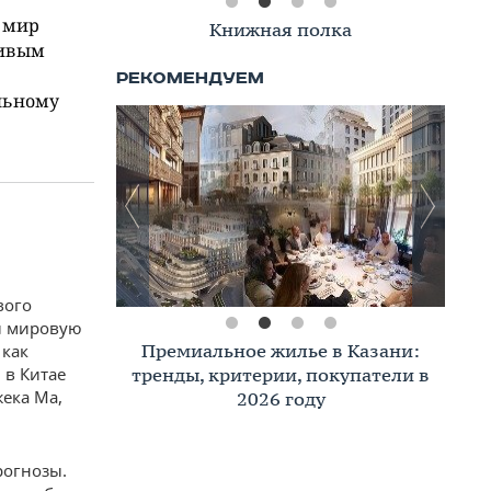
 мир
Книжная полка
ливым
льному
вого
ал мировую
Премиальное жилье в Казани:
 как
 в Китае
тренды, критерии, покупатели в
ека Ма,
2026 году
рогнозы.