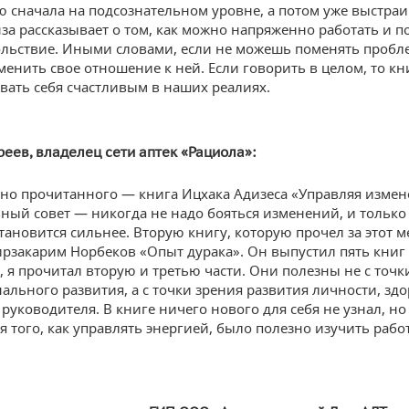
 сначала на подсознательном уровне, а потом уже выстраи
за рассказывает о том, как можно напряженно работать и п
ольствие. Иными словами, если не можешь поменять пробле
енить свое отношение к ней. Если говорить в целом, то кни
овать себя счастливым в наших реалиях.
реев, владелец сети аптек «Рациола»:
но прочитанного — книга Ицхака Адизеса «Управляя изме
ный совет — никогда не надо бояться изменений, и только
тановится сильнее. Вторую книгу, которую прочел за этот м
рзакарим Норбеков «Опыт дурака». Он выпустил пять книг
, я прочитал вторую и третью части. Они полезны не с точк
ального развития, а с точки зрения развития личности, зд
руководителя. В книге ничего нового для себя не узнал, но
я того, как управлять энергией, было полезно изучить рабо