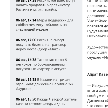
Российское вино могут
Он не зани
06 авг, 17:28
начать продавать через «Почту
позволить.
России» и маркетплейсы
понимаешь, 
доставкой 
Меры поддержки для
06 авг, 17:14
Уже сейчас
Wildberries могут объявить на
появятся д
следующей неделе
будут маши
Несколько 
Россияне смогут
06 авг, 17:00
покупать билеты на транспорт
Художестве
через мессенджер «Макс»
прослушал 
слушаю «И
Татарстан в топ-5
06 авг, 16:38
регионов по бронированиям
посуточных квартир в августе
Айрат Каве
В Казани на три дня
06 авг, 16:35
ограничат движение на улице 2-й
— Из худож
Даурской
книги дают
свой ум и 
Каждый второй житель
06 авг, 15:50
Диспенза «
Казани готовит каждый день
что свои ц