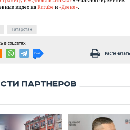
страницу в «Одноклассниках»
«Реального времени».
евные видео на
Rutube
и
«Дзене»
.
Татарстан
ь в соцсетях
Распечатать
СТИ ПАРТНЕРОВ