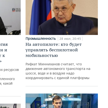
Промышленность
28 июл, 20:45
ргия
На автопилоте: кто будет
ан и
управлять беспилотной
у к
мобильностью
»
Рифкат Минниханов считает, что
движение автономного транспорта на
х ресурсов
шоссе, воде и в воздухе надо
,
координировать с единой платформы
пленного
м, какой