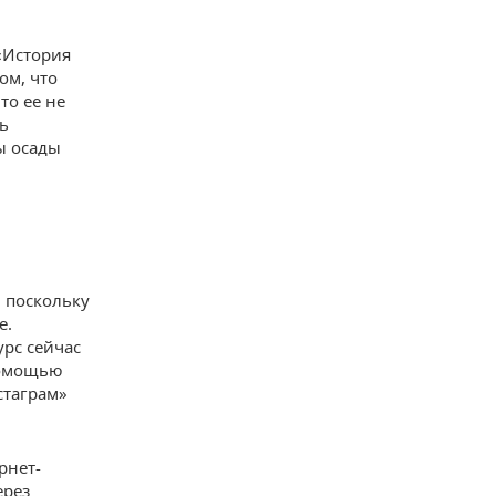
«История
ом, что
то ее не
ь
ы осады
 поскольку
е.
урс сейчас
помощью
стаграм»
рнет-
ерез