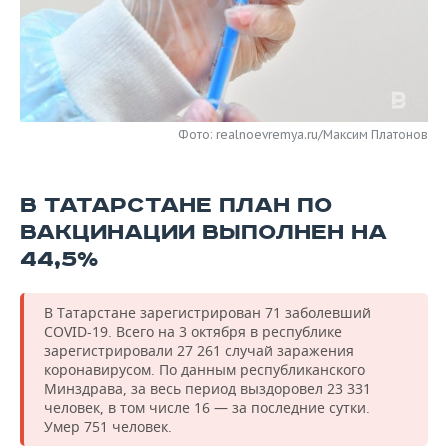
НЕФТЕХИМИЯ
РОЗНИЧНАЯ ТОРГОВЛЯ
НОВОСТИ ТЕХНОЛОГИЙ
МЕРОПРИЯТИЯ
НЕФТЬ
ТРАНСПОРТ
IT
НОВОСТИ МЕРОПРИЯТИЙ
СПОРТ
ОПК
УСЛУГИ
МЕДИА
ВЫЕЗДНАЯ РЕДАКЦИЯ
НОВОСТИ СПОРТА
ОБЩЕСТВО
Фото: realnoevremya.ru/Максим Платонов
ЭНЕРГЕТИКА
ТЕЛЕКОММУНИКАЦИИ
БИЗНЕС-БРАНЧИ
ФУТБОЛ
НОВОСТИ ОБЩЕСТВА
ФОТОГАЛЕРЕЯ
В ТАТАРСТАНЕ ПЛАН ПО
ONLINE-КОНФЕРЕНЦИИ
ХОККЕЙ
ВЛАСТЬ
СЮЖЕТЫ
ВАКЦИНАЦИИ ВЫПОЛНЕН НА
44,5%
ОТКРЫТАЯ ЛЕКЦИЯ
БАСКЕТБОЛ
ИНФРАСТРУКТУРА
СПРАВОЧНИК
ВОЛЕЙБОЛ
ИСТОРИЯ
СПИСОК ПЕРСОН
В Татарстане зарегистрирован 71 заболевший
ПОЛНАЯ ВЕРСИЯ
COVID-19. Всего на 3 октября в республике
зарегистрировали 27 261 случай заражения
КИБЕРСПОРТ
КУЛЬТУРА
СПИСОК КОМПАНИЙ
коронавирусом. По данным республиканского
Минздрава, за весь период выздоровел 23 331
ФИГУРНОЕ КАТАНИЕ
МЕДИЦИНА
человек, в том числе 16 — за последние сутки.
Умер 751 человек.