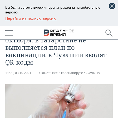
Вы были автоматически перенаправлены на мобильную
версию.
Перейти на полную версию
РЕГИОНЫ
ОБЩЕСТВО
Главное о коронавирусе на 3
БАШКОРТОСТАН
НОВОСТИ
октября: в Татарстане не
ТАТАРСТАН
АНАЛИТИКА
выполняется план по
вакцинации, в Чувашии вводят
УДМУРТИЯ
НОВОСТИ АНАЛИТИКИ
ЭКОНОМИКА
QR-коды
ДЕКЛАРАЦИИ О ДОХОДАХ
НОВОСТИ ЭКОНОМИКИ
ПРОМЫШЛЕННОСТЬ
11:00, 03.10.2021
Сюжет:
Все о коронавирусе / COVID-19
КОРОЛИ ГОСЗАКАЗА ПФО
ФИНАНСЫ
НОВОСТИ
НЕДВИЖИМОСТЬ
ПРОМЫШЛЕННОСТИ
ВУЗЫ ТАТАРСТАНА
БАНКИ
НОВОСТИ НЕДВИЖИМОСТИ
АВТО
АГРОПРОМ
КОМУ ПРИНАДЛЕЖАТ
БЮДЖЕТ
НОВОСТИ АВТО
БИЗНЕС
ТОРГОВЫЕ ЦЕНТРЫ
МАШИНОСТРОЕНИЕ
ТАТАРСТАНА
ИНВЕСТИЦИИ
НОВОСТИ БИЗНЕСА
ТЕХНОЛОГИИ