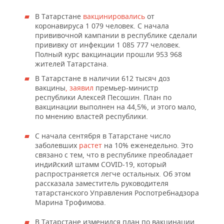
ВОДНЫЕ ВИДЫ СПОРТА
ОБРАЗОВАНИЕ
В Татарстане
вакцинировались
от
ХОККЕЙ С МЯЧОМ
ПРОИСШЕСТВИЯ
коронавируса 1 079 человек. С начала
прививочной кампании в республике сделали
прививку от инфекции 1 085 777 человек.
Полный курс вакцинации прошли 953 968
жителей Татарстана.
В Татарстане в наличии 612 тысяч доз
вакцины
, заявил
премьер-министр
республики Алексей Песошин. План по
вакцинации выполнен на 44,5%, и этого мало,
по мнению властей республики.
С начала сентября в Татарстане число
заболевших
растет
на 10% еженедельно. Это
связано с тем, что в республике преобладает
индийский штамм COVID-19, который
распространяется легче остальных. Об этом
рассказала заместитель руководителя
татарстанского Управления Роспотребнадзора
Марина Трофимова.
В Татарстане изменился план по вакцинации