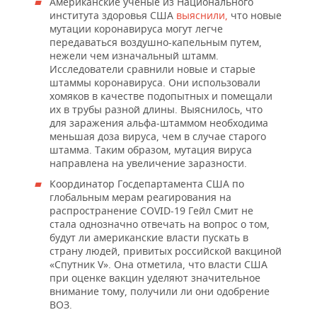
Американские ученые из Национального
института здоровья США
выяснили,
что новые
мутации коронавируса могут легче
передаваться воздушно-капельным путем,
нежели чем изначальный штамм.
Исследователи сравнили новые и старые
штаммы коронавируса. Они использовали
хомяков в качестве подопытных и помещали
их в трубы разной длины. Выяснилось, что
для заражения альфа-штаммом необходима
меньшая доза вируса, чем в случае старого
штамма. Таким образом, мутация вируса
направлена на увеличение заразности.
Координатор Госдепартамента США по
глобальным мерам реагирования на
распространение COVID-19 Гейл Смит не
стала однозначно отвечать на вопрос о том,
будут ли американские власти пускать в
страну людей, привитых российской вакциной
«Спутник V». Она отметила, что власти США
при оценке вакцин уделяют значительное
внимание тому, получили ли они одобрение
ВОЗ.