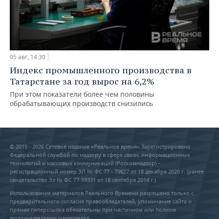
05 авг, 14:30
Индекс промышленного производства в
Татарстане за год вырос на 6,2%
При этом показатели более чем половины
обрабатывающих производств снизились
© 2015 - 2026 Сетевое издание «Реальное время» Зарегистрировано
Федеральной службой по надзору в сфере связи, информационных
технологий и массовых коммуникаций (Роскомнадзор) –
регистрационный номер ЭЛ № ФС 77 - 79627 от 18 декабря 2020 г. (ранее
свидетельство Эл № ФС 77-59331 от 18 сентября 2014 г.)
Использование материалов Реального Времени разрешено только с
предварительного согласия правообладателей, упоминание сайта и
прямая гиперссылка обязательны при частичном или полном
воспроизведении материалов.