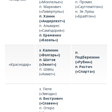
(«Монпелье»)
п. Промес
п. Маркович
(«Саутгемптон»)
(«Ливерпуль»)
н. Зе Луиш
(«Брайтон»)
п. Ханни
(«Андерлехт»)
п. Альварес
(«Сампдория»)
п. Еременко
(«Базель»)
з. Калинин
п.
(«Волгарь»)
Подберезкин
п. Шатов
(«Рубин»)
«Краснодар»
(«Зенит»)
п. Ристич
п. Швец
(«Спарта»)
(«Ахмат»)
з. Пепе
(«Звезда»)
п. Бистрович
(«Славен»)
п. Отеро