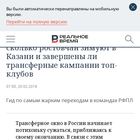
Вы были автоматически перенаправлены на мобильную
версию.
Перейти на полную версию
РЕГИОНЫ
СПОРТ
Поможет ли «Уралу» голландец,
БАШКОРТОСТАН
НОВОСТИ
сколько ростовчан зимуют в
ТАТАРСТАН
АНАЛИТИКА
Казани и завершены ли
трансферные кампании топ-
УДМУРТИЯ
НОВОСТИ АНАЛИТИКИ
ЭКОНОМИКА
клубов
ДЕКЛАРАЦИИ О ДОХОДАХ
НОВОСТИ ЭКОНОМИКИ
ПРОМЫШЛЕННОСТЬ
07:00, 20.02.2018
КОРОЛИ ГОСЗАКАЗА ПФО
ФИНАНСЫ
НОВОСТИ
НЕДВИЖИМОСТЬ
ПРОМЫШЛЕННОСТИ
Гид по самым жарким переходам в командах РФПЛ
ВУЗЫ ТАТАРСТАНА
БАНКИ
НОВОСТИ НЕДВИЖИМОСТИ
АВТО
АГРОПРОМ
КОМУ ПРИНАДЛЕЖАТ
БЮДЖЕТ
НОВОСТИ АВТО
Трансферное окно в России начинает
БИЗНЕС
ТОРГОВЫЕ ЦЕНТРЫ
МАШИНОСТРОЕНИЕ
потихоньку сужаться, приближаясь к
ТАТАРСТАНА
своему окончанию. В связи с этим
ИНВЕСТИЦИИ
НОВОСТИ БИЗНЕСА
ТЕХНОЛОГИИ