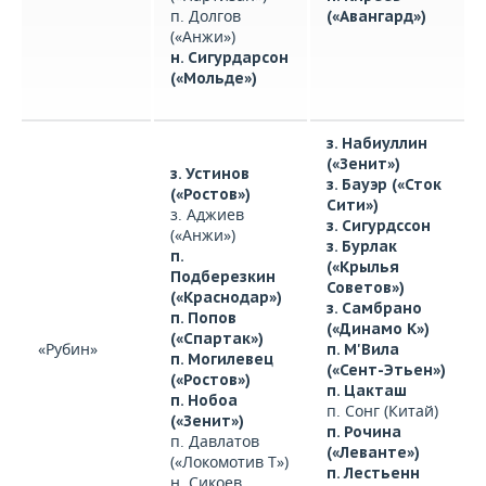
п. Долгов
(«Авангард»)
(«Анжи»)
н. Сигурдарсон
(«Мольде»)
з. Набиуллин
(«Зенит»)
з. Устинов
з. Бауэр («Сток
(«Ростов»)
Сити»)
з. Аджиев
з. Сигурдссон
(«Анжи»)
з. Бурлак
п.
(«Крылья
Подберезкин
Советов»)
(«Краснодар»)
з. Самбрано
п. Попов
(«Динамо К»)
(«Спартак»)
«Рубин»
п. М'Вила
п. Могилевец
(«Сент-Этьен»)
(«Ростов»)
п. Цакташ
п. Нобоа
п. Сонг (Китай)
(«Зенит»)
п. Рочина
п. Давлатов
(«Леванте»)
(«Локомотив Т»)
п. Лестьенн
н. Сикоев