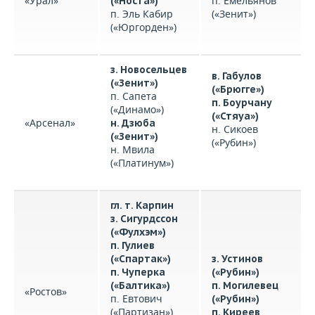
«Урал»
п. Емельянов
(«Носта»)
п. Эль Кабир
(«Зенит»)
(«Юргорден»)
з. Новосельцев
в. Габулов
(«Зенит»)
(«Брюгге»)
п. Сапета
п. Боурчану
(«Динамо»)
(«Стяуа»)
«Арсенал»
н. Дзюба
н. Сикоев
(«Зенит»)
(«Рубин»)
н. Мвила
(«Платинум»)
гл. т. Карпин
з. Сигурдссон
(«Фулхэм»)
п. Гулиев
(«Спартак»)
з. Устинов
п. Чуперка
(«Рубин»)
(«Балтика»)
п. Могилевец
«Ростов»
п. Евтович
(«Рубин»)
(«Партизан»)
п. Киреев