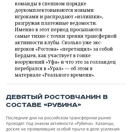
НЕФТЕХИМИЯ
команды в спешном порядке
доукомплектовываются новыми
РОЗНИЧНАЯ ТОРГОВЛЯ
НОВОСТИ ТЕХНОЛОГИЙ
МЕРОПРИЯТИЯ
НЕФТЬ
игроками и распродают «излишки»,
разгружая платежные ведомости.
ТРАНСПОРТ
IT
НОВОСТИ МЕРОПРИЯТИЙ
СПОРТ
ОПК
Именно в этот период просыпаются
самые тихие с точки зрения трансферной
УСЛУГИ
МЕДИА
ВЫЕЗДНАЯ РЕДАКЦИЯ
НОВОСТИ СПОРТА
ОБЩЕСТВО
активности клубы. Сколько уже экс-
ЭНЕРГЕТИКА
игроков «Ростова» «перетащил» за собой
ТЕЛЕКОММУНИКАЦИИ
БИЗНЕС-БРАНЧИ
ФУТБОЛ
НОВОСТИ ОБЩЕСТВА
ФОТОГАЛЕРЕЯ
Бердыев, как участвует в гонке
вооружений «Уфа» и что это за голландец
ONLINE-КОНФЕРЕНЦИИ
ХОККЕЙ
ВЛАСТЬ
СЮЖЕТЫ
перебрался в «Урал» — об этом в
материале «Реального времени».
ОТКРЫТАЯ ЛЕКЦИЯ
БАСКЕТБОЛ
ИНФРАСТРУКТУРА
СПРАВОЧНИК
ВОЛЕЙБОЛ
ИСТОРИЯ
СПИСОК ПЕРСОН
ПОЛНАЯ ВЕРСИЯ
ДЕВЯТЫЙ РОСТОВЧАНИН В
СОСТАВЕ «РУБИНА»
КИБЕРСПОРТ
КУЛЬТУРА
СПИСОК КОМПАНИЙ
Последние дни на российском трансферном рынке
ФИГУРНОЕ КАТАНИЕ
МЕДИЦИНА
проходят под знаком активности «Рубина». Казанцы,
доселе не проявлявшие особой прыти в деле усиления