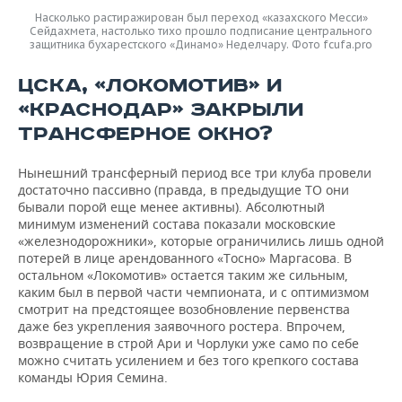
Насколько растиражирован был переход «казахского Месси»
Сейдахмета, настолько тихо прошло подписание центрального
защитника бухарестского «Динамо» Неделчару. Фото fcufa.pro
ЦСКА, «ЛОКОМОТИВ» И
«КРАСНОДАР» ЗАКРЫЛИ
ТРАНСФЕРНОЕ ОКНО?
Нынешний трансферный период все три клуба провели
достаточно пассивно (правда, в предыдущие ТО они
бывали порой еще менее активны). Абсолютный
минимум изменений состава показали московские
«железнодорожники», которые ограничились лишь одной
потерей в лице арендованного «Тосно» Маргасова. В
остальном «Локомотив» остается таким же сильным,
каким был в первой части чемпионата, и с оптимизмом
смотрит на предстоящее возобновление первенства
даже без укрепления заявочного ростера. Впрочем,
возвращение в строй Ари и Чорлуки уже само по себе
можно считать усилением и без того крепкого состава
команды Юрия Семина.