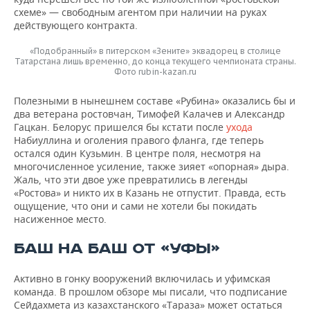
схеме» — свободным агентом при наличии на руках
действующего контракта.
«Подобранный» в питерском «Зените» эквадорец в столице
Татарстана лишь временно, до конца текущего чемпионата страны.
Фото rubin-kazan.ru
Полезными в нынешнем составе «Рубина» оказались бы и
два ветерана ростовчан, Тимофей Калачев и Александр
Гацкан. Белорус пришелся бы кстати после
ухода
Набиуллина и оголения правого фланга, где теперь
остался один Кузьмин. В центре поля, несмотря на
многочисленное усиление, также зияет «опорная» дыра.
Жаль, что эти двое уже превратились в легенды
«Ростова» и никто их в Казань не отпустит. Правда, есть
ощущение, что они и сами не хотели бы покидать
насиженное место.
БАШ НА БАШ ОТ «УФЫ»
Активно в гонку вооружений включилась и уфимская
команда. В прошлом обзоре мы писали, что подписание
Сейдахмета из казахстанского «Тараза» может остаться