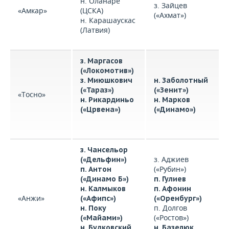
н. Оланаре
з. Зайцев
«Амкар»
(ЦСКА)
(«Ахмат»)
н. Карашаускас
(Латвия)
з. Маргасов
(«Локомотив»)
з. Миюшкович
н. Заболотный
(«Тараз»)
(«Зенит»)
«Тосно»
н. Рикардиньо
н. Марков
(«Црвена»)
(«Динамо»)
з. Чансельор
з. Аджиев
(«Дельфин»)
(«Рубин»)
п. Антон
(«Динамо Б»)
п. Гулиев
н. Калмыков
п. Афонин
«Анжи»
(«Афипс»)
(«Оренбург»)
п. Долгов
н. Поку
(«Ростов»)
(«Майами»)
н. Будковский
н. Базелюк