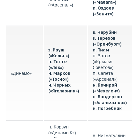
(«Малага»)
(«Арсенал»)
п. Оздоев
(«Зенит»)
в. Нарубин
з. Терехов
(«Оренбург»)
з. Рауш
п. Тиам
п. Зотов
(«Кельн»)
(«Крылья
п. Тетте
Советов»)
(«Лех»)
«Динамо»
п. Сапета
н. Марков
(«Арсенал»)
(«Тосно»)
н. Черных
н. Бечирай
(«Ягеллония»)
(«Мехелен»)
н. Вандерсон
(«Аланьяспор»)
н. Погребняк
п. Корзун
(«Динамо К»)
в. Нигматуллин