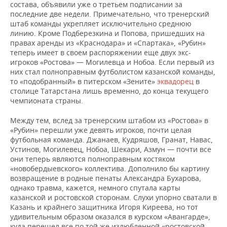
ВОДНЫЕ ВИДЫ СПОРТА
ОБРАЗОВАНИЕ
состава, объявили уже о третьем подписании за
последние две недели. Примечательно, что тренерский
штаб команды укрепляет исключительно среднюю
ХОККЕЙ С МЯЧОМ
ПРОИСШЕСТВИЯ
линию. Кроме Подберезкина и Попова, пришедших на
правах аренды из «Краснодара» и «Спартака», «Рубин»
теперь имеет в своем распоряжении еще двух экс-
игроков «Ростова» — Могилевца и Нобоа. Если первый из
них стал полноправным футболистом казанской команды,
то «подобранный» в питерском «Зените»
эквадорец
в
столице Татарстана лишь временно, до конца текущего
чемпионата страны.
Между тем, вслед за тренерским штабом из «Ростова» в
«Рубин» перешли уже девять игроков, почти целая
футбольная команда. Джанаев, Кудряшов, Гранат, Навас,
Устинов, Могилевец, Нобоа, Шекари, Азмун — почти все
они теперь являются полноправным костяком
«новобердыевского» коллектива. Дополнило бы картину
возвращение в родные пенаты Александра Бухарова,
однако травма, кажется, немного спутала карты
казанской и ростовской сторонам. Слухи упорно сватали в
Казань и крайнего защитника Игоря Киреева, но тот
удивительным образом оказался в курском «Авангарде»,
куда перешел все по той же излюбленной «ростовской