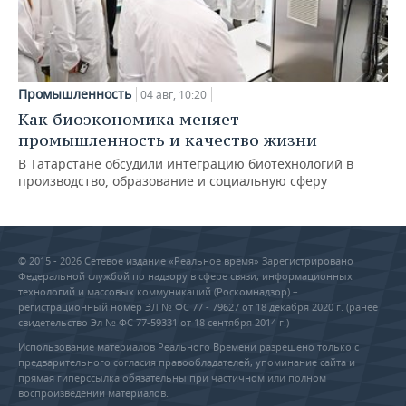
Промышленность
04 авг, 10:20
Как биоэкономика меняет
промышленность и качество жизни
В Татарстане обсудили интеграцию биотехнологий в
производство, образование и социальную сферу
© 2015 - 2026 Сетевое издание «Реальное время» Зарегистрировано
Федеральной службой по надзору в сфере связи, информационных
технологий и массовых коммуникаций (Роскомнадзор) –
регистрационный номер ЭЛ № ФС 77 - 79627 от 18 декабря 2020 г. (ранее
свидетельство Эл № ФС 77-59331 от 18 сентября 2014 г.)
Использование материалов Реального Времени разрешено только с
предварительного согласия правообладателей, упоминание сайта и
прямая гиперссылка обязательны при частичном или полном
воспроизведении материалов.