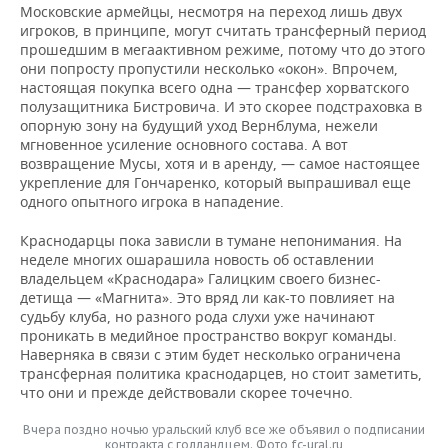
Московские армейцы, несмотря на переход лишь двух
игроков, в принципе, могут считать трансферный период
прошедшим в мегаактивном режиме, потому что до этого
они попросту пропустили несколько «окон». Впрочем,
настоящая покупка всего одна — трансфер хорватского
полузащитника Бистровича. И это скорее подстраховка в
опорную зону на будущий уход Вернблума, нежели
мгновенное усиление основного состава. А вот
возвращение Мусы, хотя и в аренду, — самое настоящее
укрепление для Гончаренко, который выпрашивал еще
одного опытного игрока в нападение.
Краснодарцы пока зависли в тумане непонимания. На
неделе многих ошарашила новость об оставлении
владельцем «Краснодара» Галицким своего бизнес-
детища — «Магнита». Это вряд ли как-то повлияет на
судьбу клуба, но разного рода слухи уже начинают
проникать в медийное пространство вокруг команды.
Наверняка в связи с этим будет несколько ограничена
трансферная политика краснодарцев, но стоит заметить,
что они и прежде действовали скорее точечно.
Вчера поздно ночью уральский клуб все же объявил о подписании
контракта с голландцем. Фото fc-ural.ru