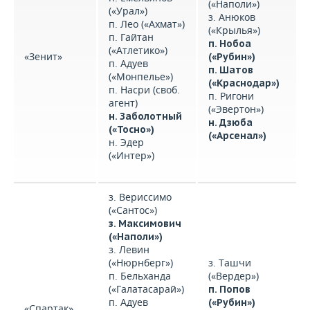
(«Наполи»)
(«Урал»)
з. Анюков
п. Лео («Ахмат»)
(«Крылья»)
п. Гайтан
п. Нобоа
(«Атлетико»)
«Зенит»
(«Рубин»)
п. Адуев
п. Шатов
(«Монпелье»)
(«Краснодар»)
п. Насри (своб.
п. Ригони
агент)
(«Эвертон»)
н. Заболотный
н. Дзюба
(«Тосно»)
(«Арсенал»)
н. Эдер
(«Интер»)
з. Вериссимо
(«Сантос»)
з. Максимович
(«Наполи»)
з. Левин
(«Нюрнберг»)
з. Ташчи
п. Бельханда
(«Вердер»)
(«Галатасарай»)
п. Попов
п. Адуев
(«Рубин»)
«Спартак»