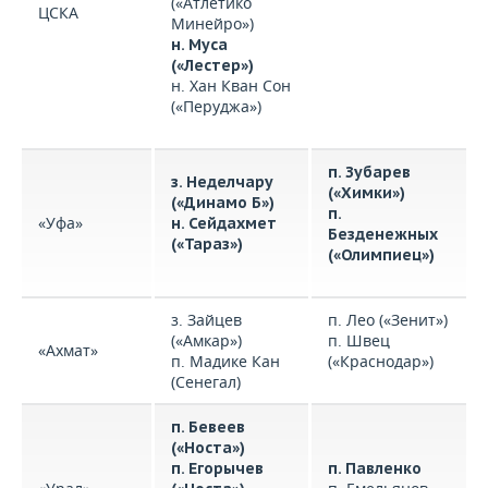
(«Атлетико
ЦСКА
Минейро»)
н. Муса
(«Лестер»)
н. Хан Кван Сон
(«Перуджа»)
п. Зубарев
з. Неделчару
(«Химки»)
(«Динамо Б»)
п.
«Уфа»
н. Сейдахмет
Безденежных
(«Тараз»)
(«Олимпиец»)
з. Зайцев
п. Лео («Зенит»)
(«Амкар»)
п. Швец
«Ахмат»
п. Мадике Кан
(«Краснодар»)
(Сенегал)
п. Бевеев
(«Носта»)
п. Егорычев
п. Павленко