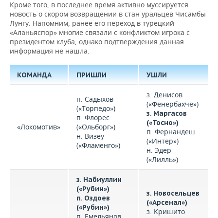
Кроме того, в последнее время активно муссируется
новость о скором возвращении в стан уральцев Чисамбы
Лунгу. Напомним, ранее его переход в турецкий
«Аланьяспор» многие связали с конфликтом игрока с
президентом клуба, однако подтверждения данная
информация не нашла.
КОМАНДА
ПРИШЛИ
УШЛИ
з. Денисов
п. Садыхов
(«Фенербахче»)
(«Торпедо»)
з. Маргасов
п. Флорес
(«Тосно»)
«Локомотив»
(«Ольборг»)
п. Фернандеш
н. Визеу
(«Интер»)
(«Фламенго»)
н. Эдер
(«Лилль»)
з. Набиуллин
(«Рубин»)
з. Новосельцев
п. Оздоев
(«Арсенал»)
(«Рубин»)
з. Кришито
п. Емельянов