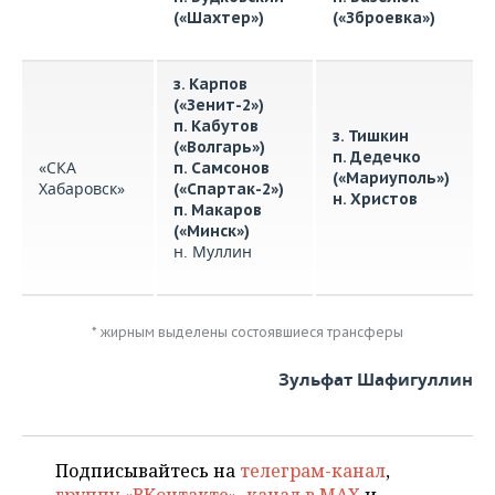
(«Шахтер»)
(«Зброевка»)
з. Карпов
(«Зенит-2»)
п. Кабутов
з. Тишкин
(«Волгарь»)
п. Дедечко
«СКА
п. Самсонов
(«Мариуполь»)
Хабаровск»
(«Спартак-2»)
н. Христов
п. Макаров
(«Минск»)
н. Муллин
* жирным выделены состоявшиеся трансферы
Зульфат Шафигуллин
Подписывайтесь на
телеграм-канал
,