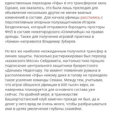
единственным переходом «Уфы» в это трансферное окно.
Однако, как оказалось, это была лишь прелюдия для
объявления нескольких других не менее важных
изменений в составе. Для начала уфимцы
расстались
с
перспективным опорным полузащитником Игорем
Безденежных, который отправился бороздить просторы
ФНЛ в составе нижегородского «Олимпийца» на правах
аренды. Также для получения игровой практики в
«Химки» направился Владимир Зубарев.
Но все же наиболее неожиданным получился трансфер в
линию защиты. Насколько растиражирован был переход
«казахского Месси» Сейдахмета, настолько тихо прошло
подписание центрального защитника бухарестского
«Динамо» Неделчару. На момент появления румына в
расположении «Уфы» никому даже в голову не приходило
такое усиление команды Семака. Между тем, учитывая,
что игрок обошелся уфимцам в 600 тысяч евро, он
наверняка планируется для основного состава уже
сейчас. По крайней мере, в транжирстве
башкортостанский клуб замечен прежде не был, да и
денег у него вряд ли очень много, чтобы разбрасываться
ими в целях увеличения глубины скамейки.