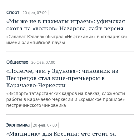
ВОДНЫЕ ВИДЫ СПОРТА
ОБРАЗОВАНИЕ
Спорт
20 фев, 07:00
ХОККЕЙ С МЯЧОМ
ПРОИСШЕСТВИЯ
«Мы же не в шахматы играем»: уфимская
охота на «волков» Назарова, лайт-версия
«Салават Юлаев» обыграл «Нефтехимик» в «товарняке»
имени олимпийской паузы
Общество
20 фев, 07:00
«Полегче, чем у Здунова»: чиновник из
Пестрецов стал вице-премьером в
Карачаево-Черкесии
«Экспорт» татарстанских кадров на Кавказ, сложности
работы в Карачаево-Черкесии и «крымское прошлое»
пестречинского чиновника
Экономика
20 фев, 07:00
«Магнитик» для Костина: что стоит за