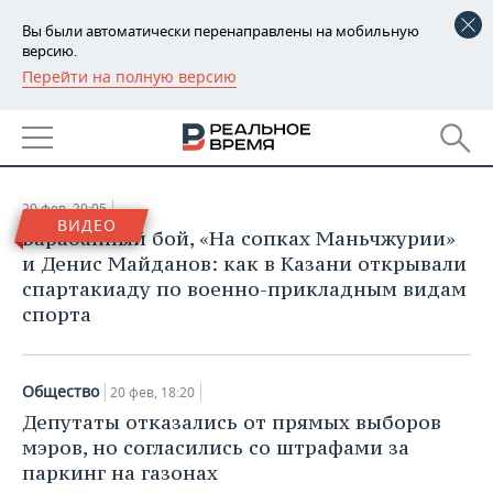
Вы были автоматически перенаправлены на мобильную
версию.
Перейти на полную версию
РЕГИОНЫ
АРХИВ СТАТЕЙ ЗА
БАШКОРТОСТАН
НОВОСТИ
20.02.2018
ТАТАРСТАН
АНАЛИТИКА
20 фев, 20:05
ВИДЕО
УДМУРТИЯ
НОВОСТИ АНАЛИТИКИ
ЭКОНОМИКА
Барабанный бой, «На сопках Маньчжурии»
и Денис Майданов: как в Казани открывали
ДЕКЛАРАЦИИ О ДОХОДАХ
НОВОСТИ ЭКОНОМИКИ
ПРОМЫШЛЕННОСТЬ
спартакиаду по военно-прикладным видам
спорта
КОРОЛИ ГОСЗАКАЗА ПФО
ФИНАНСЫ
НОВОСТИ
НЕДВИЖИМОСТЬ
ПРОМЫШЛЕННОСТИ
ВУЗЫ ТАТАРСТАНА
БАНКИ
НОВОСТИ НЕДВИЖИМОСТИ
АВТО
Общество
20 фев, 18:20
АГРОПРОМ
Депутаты отказались от прямых выборов
КОМУ ПРИНАДЛЕЖАТ
БЮДЖЕТ
НОВОСТИ АВТО
БИЗНЕС
мэров, но согласились со штрафами за
ТОРГОВЫЕ ЦЕНТРЫ
МАШИНОСТРОЕНИЕ
ТАТАРСТАНА
паркинг на газонах
ИНВЕСТИЦИИ
НОВОСТИ БИЗНЕСА
ТЕХНОЛОГИИ