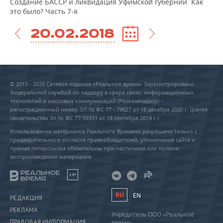
Создание БАССР и ликвидация Уфимской губернии. Как
это было? Часть 7-я
20.02.2018
© 2015 - 2026 Сетевое издание «Реальное время» Зарегистрировано
Федеральной службой по надзору в сфере связи, информационных
технологий и массовых коммуникаций (Роскомнадзор) –
регистрационный номер ЭЛ № ФС 77 - 79627 от 18 декабря 2020 г. (ранее
свидетельство Эл № ФС 77-59331 от 18 сентября 2014 г.)
Использование материалов Реального Времени разрешено только с
предварительного согласия правообладателей, упоминание сайта и
прямая гиперссылка обязательны при частичном или полном
воспроизведении материалов.
18+
RU
EN
РЕДАКЦИЯ
РЕКЛАМА
Учредитель ООО «Реальное
ПРАВОВАЯ ИНФОРМАЦИЯ
время»