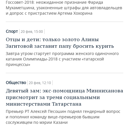
НЕФТЕХИМИЯ
Госсовет-2018: неожиданное признание Фарида
Мухаметшина, узаконенные штрафы для автовладельцев
РОЗНИЧНАЯ ТОРГОВЛЯ
НОВОСТИ ТЕХНОЛОГИЙ
МЕРОПРИЯТИЯ
и допрос с пристрастием Артема Хохорина
НЕФТЬ
ТРАНСПОРТ
IT
НОВОСТИ МЕРОПРИЯТИЙ
СПОРТ
ОПК
Спорт
20 фев, 15:00
УСЛУГИ
МЕДИА
ВЫЕЗДНАЯ РЕДАКЦИЯ
НОВОСТИ СПОРТА
ОБЩЕСТВО
Отцы и дети: только золото Алины
ЭНЕРГЕТИКА
Загитовой заставит папу бросить курить
ТЕЛЕКОММУНИКАЦИИ
БИЗНЕС-БРАНЧИ
ФУТБОЛ
НОВОСТИ ОБЩЕСТВА
ФОТОГАЛЕРЕЯ
Завтра утром стартует программа женского одиночного
катания Олимпиады-2018 с участием «татарской
ONLINE-КОНФЕРЕНЦИИ
ХОККЕЙ
ВЛАСТЬ
СЮЖЕТЫ
принцессы»
ОТКРЫТАЯ ЛЕКЦИЯ
БАСКЕТБОЛ
ИНФРАСТРУКТУРА
СПРАВОЧНИК
Общество
20 фев, 12:10
Девятый зам: экс-помощница Минниханова
ВОЛЕЙБОЛ
ИСТОРИЯ
СПИСОК ПЕРСОН
ПОЛНАЯ ВЕРСИЯ
присмотрит за тремя социальными
министерствами Татарстана
КИБЕРСПОРТ
КУЛЬТУРА
СПИСОК КОМПАНИЙ
Премьер РТ Алексей Песошин поднял гендерный вопрос
ФИГУРНОЕ КАТАНИЕ
МЕДИЦИНА
и пополнил команду вице-премьеров бывшим
сослуживцем по мэрии Казани