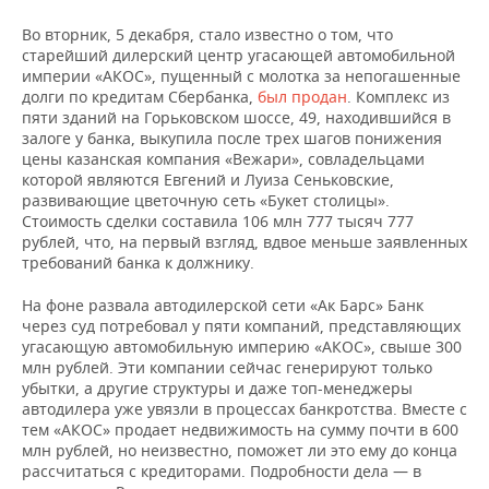
Во вторник, 5 декабря, стало известно о том, что
старейший дилерский центр угасающей автомобильной
империи «АКОС», пущенный с молотка за непогашенные
долги по кредитам Сбербанка,
был продан
. Комплекс из
пяти зданий на Горьковском шоссе, 49, находившийся в
залоге у банка, выкупила после трех шагов понижения
цены казанская компания «Вежари», совладельцами
которой являются Евгений и Луиза Сеньковские,
развивающие цветочную сеть «Букет столицы».
Стоимость сделки составила 106 млн 777 тысяч 777
рублей, что, на первый взгляд, вдвое меньше заявленных
требований банка к должнику.
На фоне развала автодилерской сети «Ак Барс» Банк
через суд потребовал у пяти компаний, представляющих
угасающую автомобильную империю «АКОС», свыше 300
млн рублей. Эти компании сейчас генерируют только
убытки, а другие структуры и даже топ-менеджеры
автодилера уже увязли в процессах банкротства. Вместе с
тем «АКОС» продает недвижимость на сумму почти в 600
млн рублей, но неизвестно, поможет ли это ему до конца
рассчитаться с кредиторами. Подробности дела — в