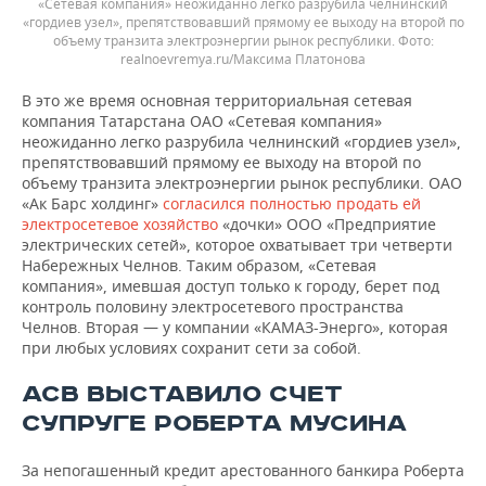
«Сетевая компания» неожиданно легко разрубила челнинский
«гордиев узел», препятствовавший прямому ее выходу на второй по
объему транзита электроэнергии рынок республики.
realnoevremya.ru/Максима Платонова
В это же время основная территориальная сетевая
компания Татарстана ОАО «Сетевая компания»
неожиданно легко разрубила челнинский «гордиев узел»,
препятствовавший прямому ее выходу на второй по
объему транзита электроэнергии рынок республики. ОАО
«Ак Барс холдинг»
согласился полностью продать ей
электросетевое хозяйство
«дочки» ООО «Предприятие
электрических сетей», которое охватывает три четверти
Набережных Челнов. Таким образом, «Сетевая
компания», имевшая доступ только к городу, берет под
контроль половину электросетевого пространства
Челнов. Вторая — у компании «КАМАЗ-Энерго», которая
при любых условиях сохранит сети за собой.
АСВ ВЫСТАВИЛО СЧЕТ
СУПРУГЕ РОБЕРТА МУСИНА
За непогашенный кредит арестованного банкира Роберта