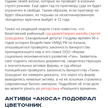
годами своей жизни, которые он проведет в колонии
строго режима. Еще один год по приговору суда он будет
ограничен в свободе. Таким образом, если приговор не
будет обжалован, из тюрьмы за незапланированную
«бондиану» мужчина выйдет в 72 года.
Также на уходящей неделе стало известно, что
Вахитовский районный
суд удовлетворил жалобу Сергея
Шашурина
. Скандальный депутат Госдумы времен 90-х
годов оспорил бездействие УМВД РФ по Казани,
отказавшегося проверять законность банкротства
принадлежащего ему и его семье ООО «Фирма
социально-экономического развития «Тан». Заявитель
смог поднять несколько документов, свидетельствующих
о значительных активах фирмы, и суд обязал
полицейских проверить законность банкротства «Тана».
Шашурин же намерен доказать, что через эту фирму
выводились немалые активы, а на ее осколках строились
современные бизнес-империи. Подробнее об этом деле
вы можете узнать из
репортажа
«Реального времени».
АКТИВЫ «АКОСА» ПОДОБРАЛ
ЦВЕТОЧНИК