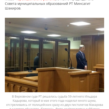
Совета муниципальных образований РТ Минсагит
Шакиров.
В Верховном суде РТ решалась судьба 59-летнего Ильдара
Кадырова, который в мае этого года наделал много шума,
отстреливаясь от полицейских сразу из двух пистолетов Макарова
в садовом обществе «Березка».
realnoevremya.ru/Марии