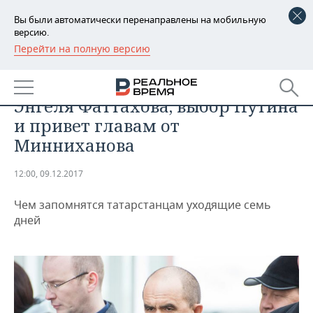
Вы были автоматически перенаправлены на мобильную
версию.
Перейти на полную версию
РЕГИОНЫ
ОБЩЕСТВО
Скандалы недели: падение
БАШКОРТОСТАН
НОВОСТИ
Энгеля Фаттахова, выбор Путина
ТАТАРСТАН
АНАЛИТИКА
и привет главам от
Минниханова
УДМУРТИЯ
НОВОСТИ АНАЛИТИКИ
ЭКОНОМИКА
12:00, 09.12.2017
ДЕКЛАРАЦИИ О ДОХОДАХ
НОВОСТИ ЭКОНОМИКИ
ПРОМЫШЛЕННОСТЬ
Чем запомнятся татарстанцам уходящие семь
КОРОЛИ ГОСЗАКАЗА ПФО
ФИНАНСЫ
НОВОСТИ
НЕДВИЖИМОСТЬ
дней
ПРОМЫШЛЕННОСТИ
ВУЗЫ ТАТАРСТАНА
БАНКИ
НОВОСТИ НЕДВИЖИМОСТИ
АВТО
АГРОПРОМ
КОМУ ПРИНАДЛЕЖАТ
БЮДЖЕТ
НОВОСТИ АВТО
БИЗНЕС
ТОРГОВЫЕ ЦЕНТРЫ
МАШИНОСТРОЕНИЕ
ТАТАРСТАНА
ИНВЕСТИЦИИ
НОВОСТИ БИЗНЕСА
ТЕХНОЛОГИИ