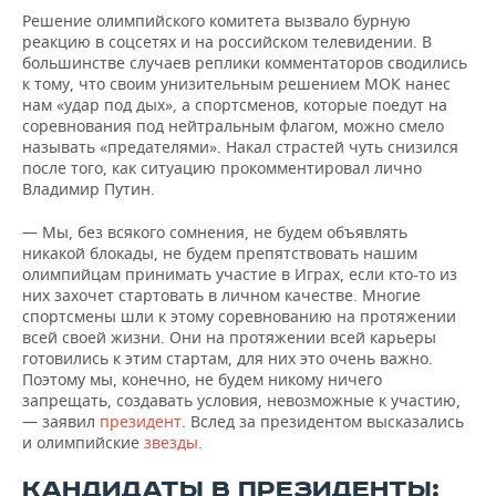
Решение олимпийского комитета вызвало бурную
реакцию в соцсетях и на российском телевидении. В
большинстве случаев реплики комментаторов сводились
к тому, что своим унизительным решением МОК нанес
нам «удар под дых», а спортсменов, которые поедут на
соревнования под нейтральным флагом, можно смело
называть «предателями». Накал страстей чуть снизился
после того, как ситуацию прокомментировал лично
Владимир Путин.
— Мы, без всякого сомнения, не будем объявлять
никакой блокады, не будем препятствовать нашим
олимпийцам принимать участие в Играх, если кто-то из
них захочет стартовать в личном качестве. Многие
спортсмены шли к этому соревнованию на протяжении
всей своей жизни. Они на протяжении всей карьеры
готовились к этим стартам, для них это очень важно.
Поэтому мы, конечно, не будем никому ничего
запрещать, создавать условия, невозможные к участию,
— заявил
президент
. Вслед за президентом высказались
и олимпийские
звезды
.
КАНДИДАТЫ В ПРЕЗИДЕНТЫ: