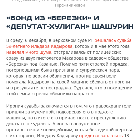
Горожаниновой
«БОНД ИЗ «БЕРЕЗКИ» И
«ДЕПУТАТ-ХУЛИГАН» ШАШУРИН
В среду, 6 декабря, в Верховном суде РТ
решалась судьба
59-летнего Ильдара Кадырова
, который в мае этого года
наделал много шума
, отстреливаясь от полицейских
сразу из двух пистолетов Макарова в садовом обществе
«Березка» под Казанью. Помимо пяти стражей порядка,
потерпевшими была признана и супружеская пара,
которая, по версии обвинения, против своей воли
помогала Кадырову на своей машине сбежать от погони
и в результате не пострадала. Суд счел, что в похищении
этой семьи стрелка обвинили напрасно.
Ирония судьбы заключается в том, что правоохранители
пришли за мужчиной, подозревая его в поджоге
машины, но в итоге его причастность к преступлению
доказать не удалось. А вот за вооруженное
противостояние полицейским, хоть и без единой жертвы
с их стороны, Ильдару Кадырову
придется заплатить
13