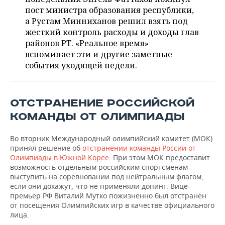
ВОДНЫЕ ВИДЫ СПОРТА
ОБРАЗОВАНИЕ
пост министра образования республики,
а Рустам Минниханов решил взять под
ХОККЕЙ С МЯЧОМ
ПРОИСШЕСТВИЯ
жесткий контроль расходы и доходы глав
районов РТ. «Реальное время»
вспоминает эти и другие заметные
события уходящей недели.
ОТСТРАНЕНИЕ РОССИЙСКОЙ
КОМАНДЫ ОТ ОЛИМПИАДЫ
Во вторник Международный олимпийский комитет (МОК)
принял решение об
отстранении команды России от
Олимпиады в Южной Корее
. При этом МОК предоставит
возможность отдельным российским спортсменам
выступить на соревновании под нейтральным флагом,
если они докажут, что не применяли допинг. Вице-
премьер РФ Виталий Мутко пожизненно был отстранен
от посещения Олимпийских игр в качестве официального
лица.