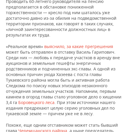
Проводить 60-летнего руководителя на пенсию
предполагается в обстановке пониженной
торжественности — кресло под ним шаталось уже
достаточно давно из-за обилия на подведомственной
территории признаков, как говорят в таких случаях,
«личной заинтересованности должностных лиц» в
результатах их труда.
«Реальное время»
выяснило, за какие прегрешения
может быть отправлен в отставку Василь Гарипович.
Среди них — любовь к передаче участков в аренду вне
аукционов и земельные гешефты энергичных
родственников и подчиненных экс-главы. А одной из
основных причин ухода Хазеева с поста главы
Тукаевского района могла быть и активная работа
Следкома по поиску новых эпизодов незаконного
отчуждения земельных участков. Напомним, первым
камнем в огород главы стало уголовное дело о хищении
3,4 га
Боровецкого леса
. При этом источники нашего
издания предрекают целую серию уголовных дел по
тукаевской земле — причем уже не в лесу.
Похоже, еще одним отставником может стать бывший
глава
Черемшанского района
, а ныне председатель