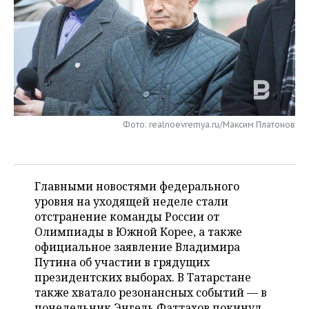
НЕФТЕХИМИЯ
РОЗНИЧНАЯ ТОРГОВЛЯ
НОВОСТИ ТЕХНОЛОГИЙ
МЕРОПРИЯТИЯ
НЕФТЬ
ТРАНСПОРТ
IT
НОВОСТИ МЕРОПРИЯТИЙ
СПОРТ
ОПК
УСЛУГИ
МЕДИА
ВЫЕЗДНАЯ РЕДАКЦИЯ
НОВОСТИ СПОРТА
ОБЩЕСТВО
ЭНЕРГЕТИКА
ТЕЛЕКОММУНИКАЦИИ
БИЗНЕС-БРАНЧИ
ФУТБОЛ
НОВОСТИ ОБЩЕСТВА
ФОТОГАЛЕРЕЯ
Фото: realnoevremya.ru/Максим Платонов
ONLINE-КОНФЕРЕНЦИИ
ХОККЕЙ
ВЛАСТЬ
СЮЖЕТЫ
ОТКРЫТАЯ ЛЕКЦИЯ
БАСКЕТБОЛ
ИНФРАСТРУКТУРА
СПРАВОЧНИК
Главными новостями федерального
уровня на уходящей неделе стали
ВОЛЕЙБОЛ
ИСТОРИЯ
СПИСОК ПЕРСОН
отстранение команды России от
ПОЛНАЯ ВЕРСИЯ
Олимпиады в Южной Корее, а также
официальное заявление Владимира
КИБЕРСПОРТ
КУЛЬТУРА
СПИСОК КОМПАНИЙ
Путина об участии в грядущих
президентских выборах. В Татарстане
ФИГУРНОЕ КАТАНИЕ
МЕДИЦИНА
также хватало резонансных событий — в
понедельник Энгель Фаттахов покинул