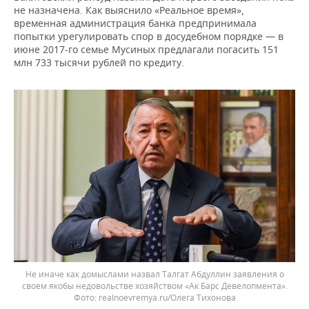
не назначена. Как выяснило «Реальное время»,
временная администрация банка предпринимала
попытки урегулировать спор в досудебном порядке — в
июне 2017-го семье Мусиных предлагали погасить 151
млн 733 тысячи рублей по кредиту.
Не иначе как домыслами назвал Талгат Абдуллин заявления о
своем якобы недовольстве хозяйством «Ак Барс Девелопмента».
realnoevremya.ru/Олега Тихонова