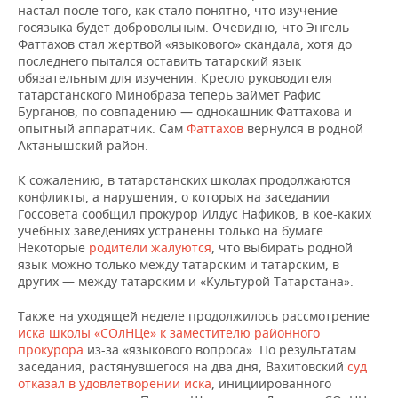
настал после того, как стало понятно, что изучение
госязыка будет добровольным. Очевидно, что Энгель
Фаттахов стал жертвой «языкового» скандала, хотя до
последнего пытался оставить татарский язык
обязательным для изучения. Кресло руководителя
татарстанского Минобраза теперь займет Рафис
Бурганов, по совпадению — однокашник Фаттахова и
опытный аппаратчик. Сам
Фаттахов
вернулся в родной
Актанышский район.
К сожалению, в татарстанских школах продолжаются
конфликты, а нарушения, о которых на заседании
Госсовета сообщил прокурор Илдус Нафиков, в кое-каких
учебных заведениях устранены только на бумаге.
Некоторые
родители жалуются
, что выбирать родной
язык можно только между татарским и татарским, в
других — между татарским и «Культурой Татарстана».
Также на уходящей неделе продолжилось рассмотрение
иска школы «СОлНЦе» к заместителю районного
прокурора
из-за «языкового вопроса». По результатам
заседания, растянувшегося на два дня, Вахитовский
суд
отказал в удовлетворении иска
, инициированного