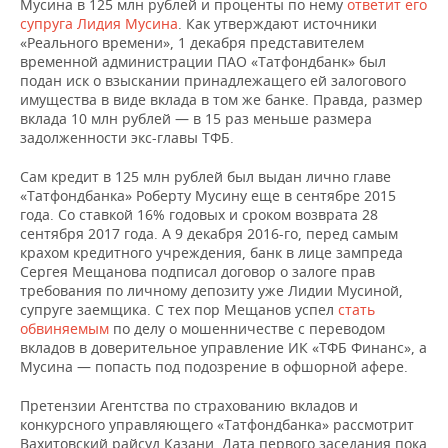
Мусина в 125 млн рублей и проценты по нему
ответит его
супруга Лидия Мусина
. Как утверждают источники
«Реального времени», 1 декабря представителем
временной администрации ПАО «Татфондбанк» был
подан иск о взыскании принадлежащего ей залогового
имущества в виде вклада в том же банке. Правда, размер
вклада 10 млн рублей — в 15 раз меньше размера
задолженности экс-главы ТФБ.
Сам кредит в 125 млн рублей был выдан лично главе
«Татфондбанка» Роберту Мусину еще в сентябре 2015
года. Со ставкой 16% годовых и сроком возврата 28
сентября 2017 года. А 9 декабря 2016-го, перед самым
крахом кредитного учреждения, банк в лице зампреда
Сергея Мещанова подписал договор о залоге прав
требования по личному депозиту уже Лидии Мусиной,
супруге заемщика. С тех пор Мещанов успел
стать
обвиняемым
по делу о мошенничестве с переводом
вкладов в доверительное управление ИК «ТФБ Финанс», а
Мусина — попасть под подозрение в офшорной афере.
Претензии Агентства по страхованию вкладов и
конкурсного управляющего «Татфондбанка» рассмотрит
Вахитовский райсуд Казани. Дата первого заседания пока