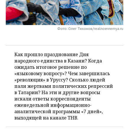
НЕФТЕХИМИЯ
РОЗНИЧНАЯ ТОРГОВЛЯ
НОВОСТИ ТЕХНОЛОГИЙ
МЕРОПРИЯТИЯ
НЕФТЬ
ТРАНСПОРТ
IT
НОВОСТИ МЕРОПРИЯТИЙ
СПОРТ
ОПК
Фото: Олег Тихонов/realnoevremya.ru
УСЛУГИ
МЕДИА
ВЫЕЗДНАЯ РЕДАКЦИЯ
НОВОСТИ СПОРТА
ОБЩЕСТВО
ЭНЕРГЕТИКА
ТЕЛЕКОММУНИКАЦИИ
БИЗНЕС-БРАНЧИ
ФУТБОЛ
НОВОСТИ ОБЩЕСТВА
ФОТОГАЛЕРЕЯ
Как прошло празднование Дня
народного единства в Казани? Когда
ONLINE-КОНФЕРЕНЦИИ
ХОККЕЙ
ВЛАСТЬ
СЮЖЕТЫ
ожидать итоговое решение по
«языковому вопросу»? Чем завершилась
ОТКРЫТАЯ ЛЕКЦИЯ
БАСКЕТБОЛ
ИНФРАСТРУКТУРА
СПРАВОЧНИК
«революция» в Уруссу? Сколько людей
пали жертвами политических репрессий
ВОЛЕЙБОЛ
ИСТОРИЯ
СПИСОК ПЕРСОН
ПОЛНАЯ ВЕРСИЯ
в Татарии? На эти и другие вопросы
искали ответы корреспонденты
КИБЕРСПОРТ
КУЛЬТУРА
СПИСОК КОМПАНИЙ
еженедельной информационно-
аналитической программы «7 дней»,
ФИГУРНОЕ КАТАНИЕ
МЕДИЦИНА
выходящей на канале ТНВ.