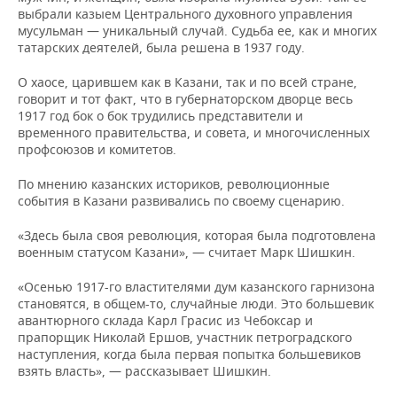
выбрали казыем Центрального духовного управления
мусульман — уникальный случай. Судьба ее, как и многих
татарских деятелей, была решена в 1937 году.
О хаосе, царившем как в Казани, так и по всей стране,
говорит и тот факт, что в губернаторском дворце весь
1917 год бок о бок трудились представители и
временного правительства, и совета, и многочисленных
профсоюзов и комитетов.
По мнению казанских историков, революционные
события в Казани развивались по своему сценарию.
«Здесь была своя революция, которая была подготовлена
военным статусом Казани», — считает Марк Шишкин.
«Осенью 1917-го властителями дум казанского гарнизона
становятся, в общем-то, случайные люди. Это большевик
авантюрного склада Карл Грасис из Чебоксар и
прапорщик Николай Ершов, участник петроградского
наступления, когда была первая попытка большевиков
взять власть», — рассказывает Шишкин.