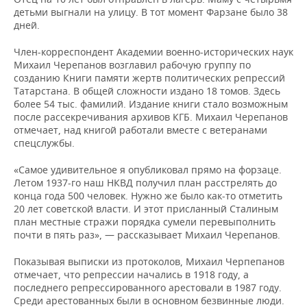
детьми выгнали на улицу. В тот момент Фарзане было 38
дней.
Член-корреспондент Академии военно-исторических наук
Михаил Черепанов возглавил рабочую группу по
созданию Книги памяти жертв политических репрессий
Татарстана. В общей сложности издано 18 томов. Здесь
более 54 тыс. фамилий. Издание книги стало возможным
после рассекречивания архивов КГБ. Михаил Черепанов
отмечает, над книгой работали вместе с ветеранами
спецслужбы.
«Самое удивительное я опубликовал прямо на форзаце.
Летом 1937-го наш НКВД получил план расстрелять до
конца года 500 человек. Нужно же было как-то отметить
20 лет советской власти. И этот присланный Сталиным
план местные стражи порядка сумели перевыполнить
почти в пять раз», — рассказывает Михаил Черепанов.
Показывая выписки из протоколов, Михаил Черпепанов
отмечает, что репрессии начались в 1918 году, а
последнего репрессированного арестовали в 1987 году.
Среди арестованных были в основном безвинные люди.