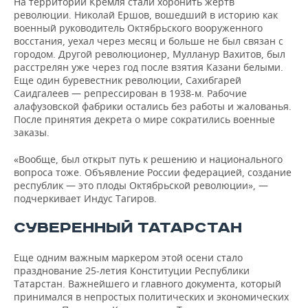
На территории Кремля стали хоронить жертв
революции. Николай Ершов, вошедший в историю как
военный руководитель Октябрьского вооруженного
восстания, уехал через месяц и больше не был связан с
городом. Другой революционер, Мулланур Вахитов, был
расстрелян уже через год после взятия Казани белыми.
Еще один буревестник революции, Сахибгарей
Саидгалеев — репрессирован в 1938-м. Рабочие
алафузовской фабрики остались без работы и жалованья.
После принятия декрета о мире сократились военные
заказы.
«Вообще, был открыт путь к решению и национального
вопроса тоже. Объявление России федерацией, создание
республик — это плоды Октябрьской революции», —
подчеркивает Индус Тагиров.
СУВЕРЕННЫЙ ТАТАРСТАН
Еще одним важным маркером этой осени стало
празднование 25-летия Конституции Республики
Татарстан. Важнейшего и главного документа, который
принимался в непростых политических и экономических