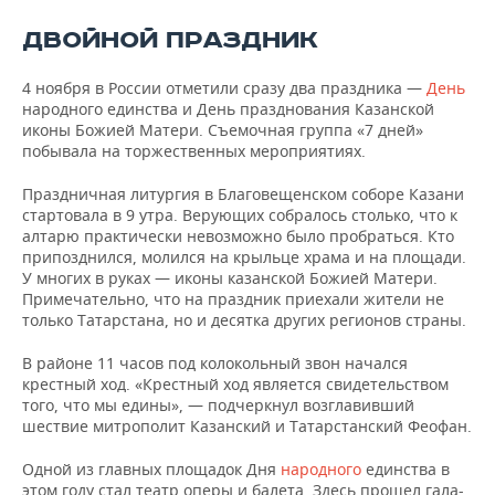
ВОДНЫЕ ВИДЫ СПОРТА
ОБРАЗОВАНИЕ
ДВОЙНОЙ ПРАЗДНИК
ХОККЕЙ С МЯЧОМ
ПРОИСШЕСТВИЯ
4 ноября в России отметили сразу два праздника —
День
народного единства и День празднования Казанской
иконы Божией Матери. Съемочная группа «7 дней»
побывала на торжественных мероприятиях.
Праздничная литургия в Благовещенском соборе Казани
стартовала в 9 утра. Верующих собралось столько, что к
алтарю практически невозможно было пробраться. Кто
припозднился, молился на крыльце храма и на площади.
У многих в руках — иконы казанской Божией Матери.
Примечательно, что на праздник приехали жители не
только Татарстана, но и десятка других регионов страны.
В районе 11 часов под колокольный звон начался
крестный ход. «Крестный ход является свидетельством
того, что мы едины», — подчеркнул возглавивший
шествие митрополит Казанский и Татарстанский Феофан.
Одной из главных площадок Дня
народного
единства в
этом году стал театр оперы и балета. Здесь прошел гала-