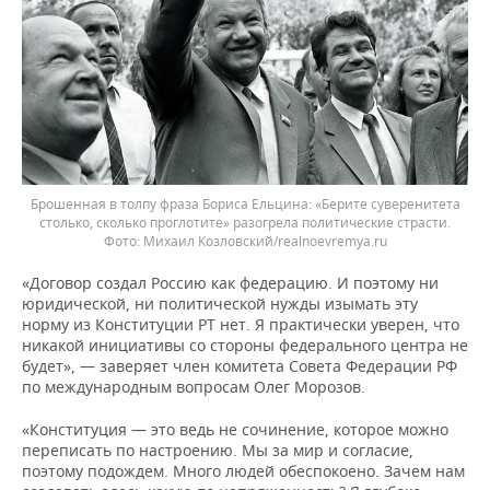
Брошенная в толпу фраза Бориса Ельцина: «Берите суверенитета
столько, сколько проглотите» разогрела политические страсти.
Михаил Козловский/realnoevremya.ru
«Договор создал Россию как федерацию. И поэтому ни
юридической, ни политической нужды изымать эту
норму из Конституции РТ нет. Я практически уверен, что
никакой инициативы со стороны федерального центра не
будет», — заверяет член комитета Совета Федерации РФ
по международным вопросам Олег Морозов.
«Конституция — это ведь не сочинение, которое можно
переписать по настроению. Мы за мир и согласие,
поэтому подождем. Много людей обеспокоено. Зачем нам