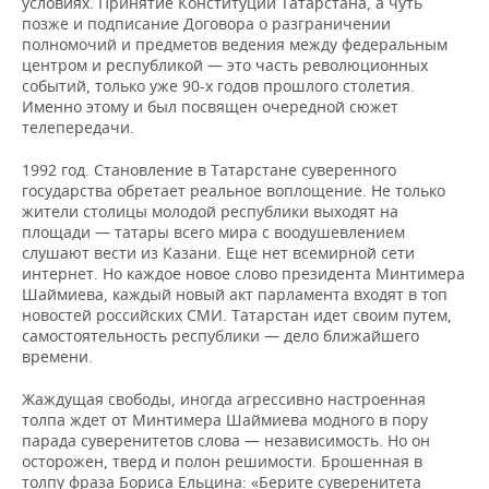
условиях. Принятие Конституции Татарстана, а чуть
позже и подписание Договора о разграничении
полномочий и предметов ведения между федеральным
центром и республикой — это часть революционных
событий, только уже 90-х годов прошлого столетия.
Именно этому и был посвящен очередной сюжет
телепередачи.
1992 год. Становление в Татарстане суверенного
государства обретает реальное воплощение. Не только
жители столицы молодой республики выходят на
площади — татары всего мира с воодушевлением
слушают вести из Казани. Еще нет всемирной сети
интернет. Но каждое новое слово президента Минтимера
Шаймиева, каждый новый акт парламента входят в топ
новостей российских СМИ. Татарстан идет своим путем,
самостоятельность республики — дело ближайшего
времени.
Жаждущая свободы, иногда агрессивно настроенная
толпа ждет от Минтимера Шаймиева модного в пору
парада суверенитетов слова — независимость. Но он
осторожен, тверд и полон решимости. Брошенная в
толпу фраза Бориса Ельцина: «Берите суверенитета