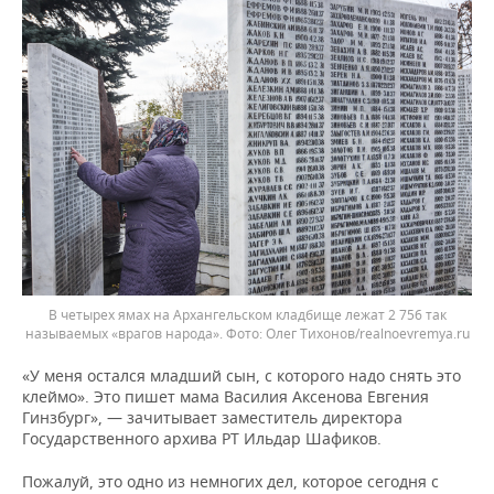
В четырех ямах на Архангельском кладбище лежат 2 756 так
называемых «врагов народа».
Олег Тихонов/realnoevremya.ru
«У меня остался младший сын, с которого надо снять это
клеймо». Это пишет мама Василия Аксенова Евгения
Гинзбург», — зачитывает заместитель директора
Государственного архива РТ Ильдар Шафиков.
Пожалуй, это одно из немногих дел, которое сегодня с