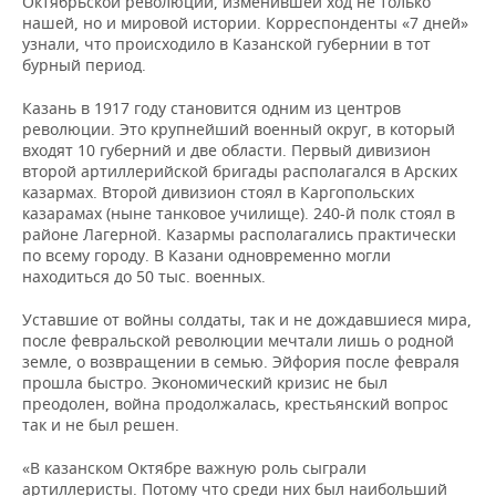
Октябрьской революции, изменившей ход не только
нашей, но и мировой истории. Корреспонденты «7 дней»
узнали, что происходило в Казанской губернии в тот
бурный период.
Казань в 1917 году становится одним из центров
революции. Это крупнейший военный округ, в который
входят 10 губерний и две области. Первый дивизион
второй артиллерийской бригады располагался в Арских
казармах. Второй дивизион стоял в Каргопольских
казарамах (ныне танковое училище). 240-й полк стоял в
районе Лагерной. Казармы располагались практически
по всему городу. В Казани одновременно могли
находиться до 50 тыс. военных.
Уставшие от войны солдаты, так и не дождавшиеся мира,
после февральской революции мечтали лишь о родной
земле, о возвращении в семью. Эйфория после февраля
прошла быстро. Экономический кризис не был
преодолен, война продолжалась, крестьянский вопрос
так и не был решен.
«В казанском Октябре важную роль сыграли
артиллеристы. Потому что среди них был наибольший