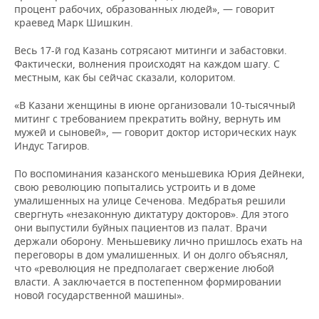
процент рабочих, образованных людей», — говорит
краевед Марк Шишкин.
Весь 17-й год Казань сотрясают митинги и забастовки.
Фактически, волнения происходят на каждом шагу. С
местным, как бы сейчас сказали, колоритом.
«В Казани женщины в июне организовали 10-тысячный
митинг с требованием прекратить войну, вернуть им
мужей и сыновей», — говорит доктор исторических наук
Индус Тагиров.
По воспоминания казанского меньшевика Юрия Дейнеки,
свою революцию попытались устроить и в доме
умалишенных на улице Сеченова. Медбратья решили
свергнуть «незаконную диктатуру докторов». Для этого
они выпустили буйных пациентов из палат. Врачи
держали оборону. Меньшевику лично пришлось ехать на
переговоры в дом умалишенных. И он долго объяснял,
что «революция не предполагает свержение любой
власти. А заключается в постепенном формировании
новой государственной машины».