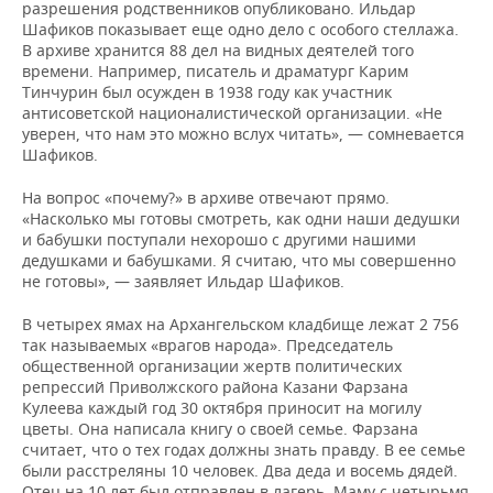
разрешения родственников опубликовано. Ильдар
Шафиков показывает еще одно дело с особого стеллажа.
В архиве хранится 88 дел на видных деятелей того
времени. Например, писатель и драматург Карим
Тинчурин был осужден в 1938 году как участник
антисоветской националистической организации. «Не
уверен, что нам это можно вслух читать», — сомневается
Шафиков.
На вопрос «почему?» в архиве отвечают прямо.
«Насколько мы готовы смотреть, как одни наши дедушки
и бабушки поступали нехорошо с другими нашими
дедушками и бабушками. Я считаю, что мы совершенно
не готовы», — заявляет Ильдар Шафиков.
В четырех ямах на Архангельском кладбище лежат 2 756
так называемых «врагов народа». Председатель
общественной организации жертв политических
репрессий Приволжского района Казани Фарзана
Кулеева каждый год 30 октября приносит на могилу
цветы. Она написала книгу о своей семье. Фарзана
считает, что о тех годах должны знать правду. В ее семье
были расстреляны 10 человек. Два деда и восемь дядей.
Отец на 10 лет был отправлен в лагерь. Маму с четырьмя