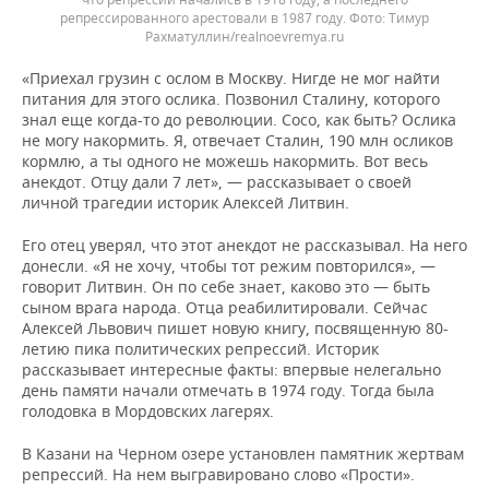
репрессированного арестовали в 1987 году.
Тимур
Рахматуллин/realnoevremya.ru
«Приехал грузин с ослом в Москву. Нигде не мог найти
питания для этого ослика. Позвонил Сталину, которого
знал еще когда-то до революции. Сосо, как быть? Ослика
не могу накормить. Я, отвечает Сталин, 190 млн осликов
кормлю, а ты одного не можешь накормить. Вот весь
анекдот. Отцу дали 7 лет», — рассказывает о своей
личной трагедии историк Алексей Литвин.
Его отец уверял, что этот анекдот не рассказывал. На него
донесли. «Я не хочу, чтобы тот режим повторился», —
говорит Литвин. Он по себе знает, каково это — быть
сыном врага народа. Отца реабилитировали. Сейчас
Алексей Львович пишет новую книгу, посвященную 80-
летию пика политических репрессий. Историк
рассказывает интересные факты: впервые нелегально
день памяти начали отмечать в 1974 году. Тогда была
голодовка в Мордовских лагерях.
В Казани на Черном озере установлен памятник жертвам
репрессий. На нем выгравировано слово «Прости».