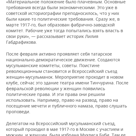
«Материальное положение было плачевным. Основные
требования всегда были экономическими. Это уже в
советской историографии преподносилось, что у них
были какие-то политические требования. Сразу же, в
марте 1917-го, был образован фабрично-заводской
комитет. Рабочие уже тогда попытались взять власть в
свои руки», — рассказывает историк Лилия
Габдрафикова.
После февраля активно проявляет себя татарское
национально-демократическое движение. Создаются
мусульманские комитеты, советы. Поистине
революционным становится и Всероссийский съезд
женщин-мусульманок. Мероприятие проходит в новом
клубе, сейчас это здание театра имени Тинчурина. После
февральской революции у женщин появились
политические права. И эти права они решили
использовать. Например, право на развод, право на
посещение мечети и публичного намаза, право слушать
проповеди.
Делегатом на Всероссийский мусульманский съезд,
который проходил в мае 1917-го в Москве с участием и
мужчин, и женщин, была избрана Мухлиса Буби. Там ее