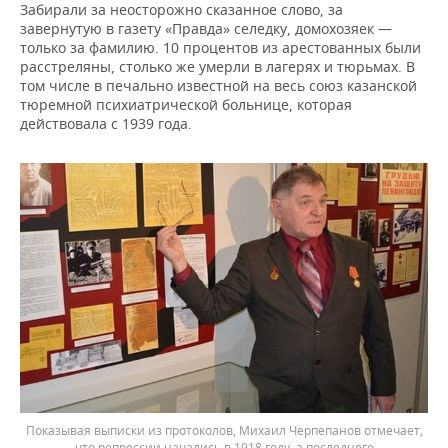
Забирали за неосторожно сказанное слово, за
завернутую в газету «Правда» селедку, домохозяек —
только за фамилию. 10 процентов из арестованных были
расстреляны, столько же умерли в лагерях и тюрьмах. В
том числе в печально известной на весь союз казанской
тюремной психиатрической больнице, которая
действовала с 1939 года.
Показывая выписки из протоколов, Михаил Черпепанов отмечает,
что репрессии начались в 1918 году, а последнего