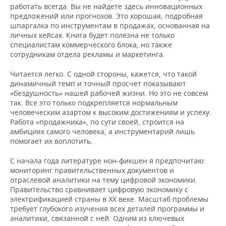
ВОДНЫЕ ВИДЫ СПОРТА
ОБРАЗОВАНИЕ
работать всегда. Вы не найдете здесь инновационных
предложений или прогнозов. Это хорошая, подробная
ХОККЕЙ С МЯЧОМ
ПРОИСШЕСТВИЯ
шпаргалка по инструментам в продажах, основанная на
личных кейсах. Книга будет полезна не только
специалистам коммерческого блока, но также
сотрудникам отдела рекламы и маркетинга.
Читается легко. С одной стороны, кажется, что такой
динамичный темп и точный просчет показывают
«бездушность» нашей рабочей жизни. Но это не совсем
так. Все это только подкрепляется нормальным
человеческим азартом к высоким достижениям и успеху.
Работа «продажника», по сути своей, строится на
амбициях самого человека, а инструментарий лишь
помогает их воплотить.
С начала года литературе нон-фикшен я предпочитаю
мониторинг правительственных документов и
отраслевой аналитики на тему цифровой экономики.
Правительство сравнивает цифровую экономику с
электрификацией страны в XX веке. Масштаб проблемы
требует глубокого изучения всех деталей программы и
аналитики, связанной с ней. Одним из ключевых