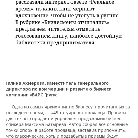
рассказали интернет-газете «Реальное
НЕФТЕХИМИЯ
время», из каких книг черпают
РОЗНИЧНАЯ ТОРГОВЛЯ
НОВОСТИ ТЕХНОЛОГИЙ
МЕРОПРИЯТИЯ
вдохновение, чтобы не утонуть в рутине.
НЕФТЬ
В рубрике «Бизнесмены отчитались»
ТРАНСПОРТ
IT
НОВОСТИ МЕРОПРИЯТИЙ
СПОРТ
предлагаем читателям отметить
ОПК
голосованием книгу, наиболее достойную
УСЛУГИ
МЕДИА
ВЫЕЗДНАЯ РЕДАКЦИЯ
НОВОСТИ СПОРТА
ОБЩЕСТВО
библиотеки предпринимателя.
ЭНЕРГЕТИКА
ТЕЛЕКОММУНИКАЦИИ
БИЗНЕС-БРАНЧИ
ФУТБОЛ
НОВОСТИ ОБЩЕСТВА
ФОТОГАЛЕРЕЯ
ONLINE-КОНФЕРЕНЦИИ
ХОККЕЙ
ВЛАСТЬ
СЮЖЕТЫ
ОТКРЫТАЯ ЛЕКЦИЯ
БАСКЕТБОЛ
ИНФРАСТРУКТУРА
СПРАВОЧНИК
Галина Ахмерова, заместитель генерального
директора по коммерции и развитию бизнеса
компании «БАРС Груп»:
ВОЛЕЙБОЛ
ИСТОРИЯ
СПИСОК ПЕРСОН
ПОЛНАЯ ВЕРСИЯ
— Одна из самых ярких книг по бизнесу, прочитанных за
КИБЕРСПОРТ
КУЛЬТУРА
СПИСОК КОМПАНИЙ
последнее время, — «45 татуировок продавца. Правила
для тех, кто продает и управляет продажами» бизнес-
спикера Максима Батырева. Автор собрал все основные
ФИГУРНОЕ КАТАНИЕ
МЕДИЦИНА
точки опоры в работе продавца, заставив припомнить,
что классические, хоть и подзабытые приемы будут