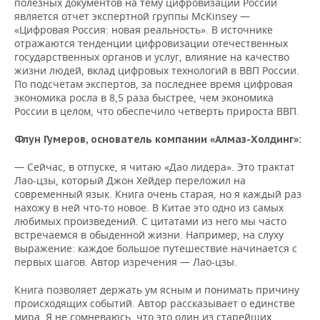
полезных документов на тему цифровизации России
является отчет экспертной группы McKinsey —
«Цифровая Россия: новая реальность». В источнике
отражаются тенденции цифровизации отечественных
государственных органов и услуг, влияние на качество
жизни людей, вклад цифровых технологий в ВВП России.
По подсчетам экспертов, за последнее время цифровая
экономика росла в 8,5 раза быстрее, чем экономика
России в целом, что обеспечило четверть прироста ВВП.
Флун Гумеров, основатель компании «Алмаз-Холдинг»:
— Сейчас, в отпуске, я читаю «Дао лидера». Это трактат
Лао-цзы, который Джон Хейдер переложил на
современный язык. Книга очень старая, но я каждый раз
нахожу в ней что-то новое. В Китае это одно из самых
любимых произведений. С цитатами из него мы часто
встречаемся в обыденной жизни. Например, на слуху
выражение: каждое большое путешествие начинается с
первых шагов. Автор изречения — Лао-цзы.
Книга позволяет держать ум ясным и понимать причину
происходящих событий. Автор рассказывает о единстве
мира. Я не сомневаюсь, что это один из старейших