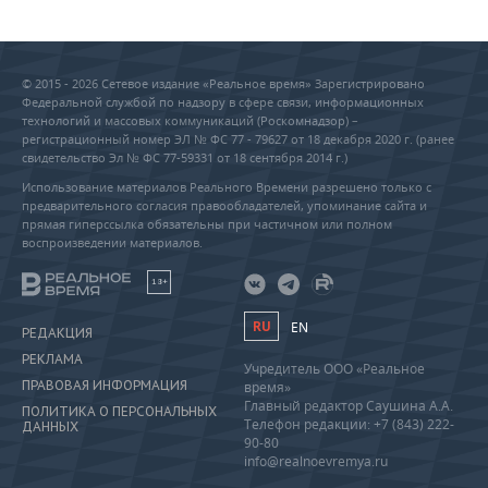
© 2015 - 2026 Сетевое издание «Реальное время» Зарегистрировано
Федеральной службой по надзору в сфере связи, информационных
технологий и массовых коммуникаций (Роскомнадзор) –
регистрационный номер ЭЛ № ФС 77 - 79627 от 18 декабря 2020 г. (ранее
свидетельство Эл № ФС 77-59331 от 18 сентября 2014 г.)
Использование материалов Реального Времени разрешено только с
предварительного согласия правообладателей, упоминание сайта и
прямая гиперссылка обязательны при частичном или полном
воспроизведении материалов.
18+
RU
EN
РЕДАКЦИЯ
РЕКЛАМА
Учредитель ООО «Реальное
ПРАВОВАЯ ИНФОРМАЦИЯ
время»
Главный редактор Саушина А.А.
ПОЛИТИКА О ПЕРСОНАЛЬНЫХ
Телефон редакции: +7 (843) 222-
ДАННЫХ
90-80
info@realnoevremya.ru