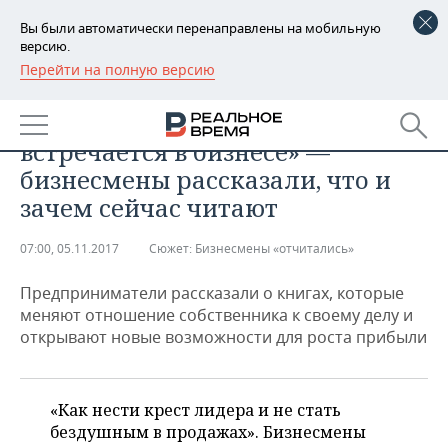
Вы были автоматически перенаправлены на мобильную
версию.
Перейти на полную версию
РЕГИОНЫ
БИЗНЕС
«Такая честность редко
БАШКОРТОСТАН
НОВОСТИ
встречается в бизнесе» —
ТАТАРСТАН
АНАЛИТИКА
бизнесмены рассказали, что и
зачем сейчас читают
УДМУРТИЯ
НОВОСТИ АНАЛИТИКИ
ЭКОНОМИКА
07:00, 05.11.2017
Сюжет:
Бизнесмены «отчитались»
ДЕКЛАРАЦИИ О ДОХОДАХ
НОВОСТИ ЭКОНОМИКИ
ПРОМЫШЛЕННОСТЬ
Предприниматели рассказали о книгах, которые
КОРОЛИ ГОСЗАКАЗА ПФО
ФИНАНСЫ
НОВОСТИ
НЕДВИЖИМОСТЬ
меняют отношение собственника к своему делу и
ПРОМЫШЛЕННОСТИ
открывают новые возможности для роста прибыли
ВУЗЫ ТАТАРСТАНА
БАНКИ
НОВОСТИ НЕДВИЖИМОСТИ
АВТО
АГРОПРОМ
КОМУ ПРИНАДЛЕЖАТ
БЮДЖЕТ
НОВОСТИ АВТО
БИЗНЕС
ТОРГОВЫЕ ЦЕНТРЫ
МАШИНОСТРОЕНИЕ
«Как нести крест лидера и не стать
ТАТАРСТАНА
бездушным в продажах». Бизнесмены
ИНВЕСТИЦИИ
НОВОСТИ БИЗНЕСА
ТЕХНОЛОГИИ