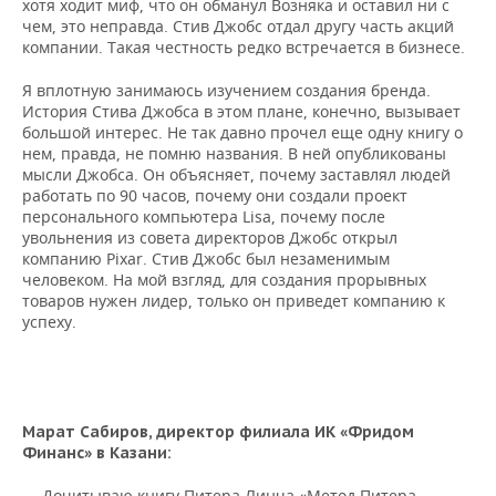
хотя ходит миф, что он обманул Возняка и оставил ни с
чем, это неправда. Стив Джобс отдал другу часть акций
компании. Такая честность редко встречается в бизнесе.
Я вплотную занимаюсь изучением создания бренда.
История Стива Джобса в этом плане, конечно, вызывает
большой интерес. Не так давно прочел еще одну книгу о
нем, правда, не помню названия. В ней опубликованы
мысли Джобса. Он объясняет, почему заставлял людей
работать по 90 часов, почему они создали проект
персонального компьютера Lisa, почему после
увольнения из совета директоров Джобс открыл
компанию Pixar. Стив Джобс был незаменимым
человеком. На мой взгляд, для создания прорывных
товаров нужен лидер, только он приведет компанию к
успеху.
Марат Сабиров, директор филиала ИК «Фридом
Финанс» в Казани:
— Дочитываю книгу Питера Линча «Метод Питера