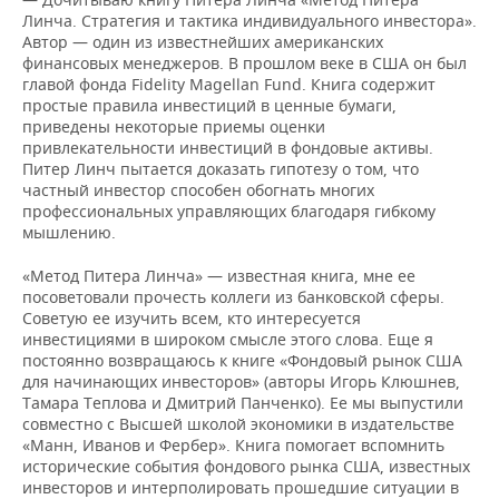
Линча. Стратегия и тактика индивидуального инвестора».
Автор — один из известнейших американских
финансовых менеджеров. В прошлом веке в США он был
главой фонда Fidelity Magellan Fund. Книга содержит
простые правила инвестиций в ценные бумаги,
приведены некоторые приемы оценки
привлекательности инвестиций в фондовые активы.
Питер Линч пытается доказать гипотезу о том, что
частный инвестор способен обогнать многих
профессиональных управляющих благодаря гибкому
мышлению.
«Метод Питера Линча» — известная книга, мне ее
посоветовали прочесть коллеги из банковской сферы.
Советую ее изучить всем, кто интересуется
инвестициями в широком смысле этого слова. Еще я
постоянно возвращаюсь к книге «Фондовый рынок США
для начинающих инвесторов» (авторы Игорь Клюшнев,
Тамара Теплова и Дмитрий Панченко). Ее мы выпустили
совместно с Высшей школой экономики в издательстве
«Манн, Иванов и Фербер». Книга помогает вспомнить
исторические события фондового рынка США, известных
инвесторов и интерполировать прошедшие ситуации в