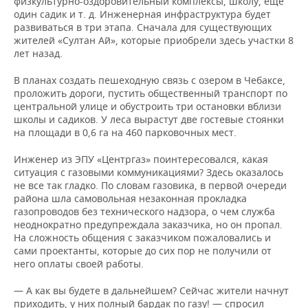
физкультурно-оздоровительный комплексы, школу, еще
один садик и т. д. Инженерная инфраструктура будет
развиваться в три этапа. Сначала для существующих
жителей «Султан Ай», которые приобрели здесь участки 8
лет назад.
В планах создать пешеходную связь с озером в Чебаксе,
проложить дороги, пустить общественный транспорт по
центральной улице и обустроить три остановки вблизи
школы и садиков. У леса вырастут две гостевые стоянки
на площади в 0,6 га на 460 парковочных мест.
Инженер из ЭПУ «Центргаз» поинтересовался, какая
ситуация с газовыми коммуникациями? Здесь оказалось
не все так гладко. По словам газовика, в первой очереди
района шла самовольная незаконная прокладка
газопроводов без технического надзора, о чем служба
неоднократно предупреждала заказчика, но он пропал.
На сложность общения с заказчиком пожаловались и
сами проектанты, которые до сих пор не получили от
него оплаты своей работы.
— А как вы будете в дальнейшем? Сейчас жители начнут
приходить, у них полный бардак по газу! — спросил