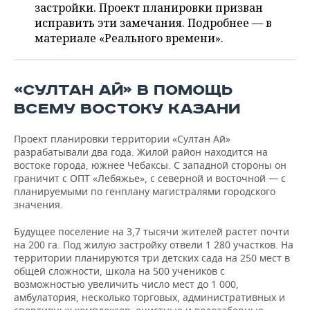
ВОДНЫЕ ВИДЫ СПОРТА
ОБРАЗОВАНИЕ
застройки. Проект планировки призван
исправить эти замечания. Подробнее — в
ХОККЕЙ С МЯЧОМ
ПРОИСШЕСТВИЯ
материале «Реального времени».
«СУЛТАН АЙ» В ПОМОЩЬ
ВСЕМУ ВОСТОКУ КАЗАНИ
Проект планировки территории «Султан Ай»
разрабатывали два года. Жилой район находится на
востоке города, южнее Чебаксы. С западной стороны он
граничит с ОПТ «Лебяжье», с северной и восточной — с
планируемыми по генплану магистралями городского
значения.
Будущее поселение на 3,7 тысячи жителей растет почти
на 200 га. Под жилую застройку отвели 1 280 участков. На
территории планируются три детских сада на 250 мест в
общей сложности, школа на 500 учеников с
возможностью увеличить число мест до 1 000,
амбулатория, несколько торговых, административных и