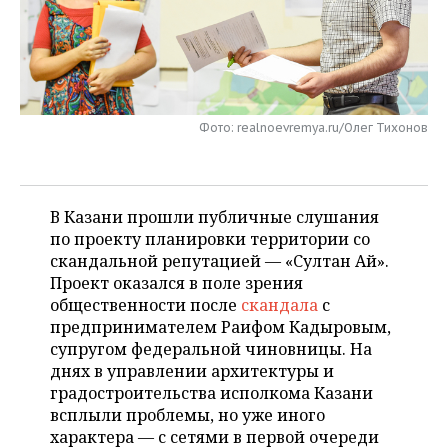
НЕФТЕХИМИЯ
РОЗНИЧНАЯ ТОРГОВЛЯ
НОВОСТИ ТЕХНОЛОГИЙ
МЕРОПРИЯТИЯ
НЕФТЬ
ТРАНСПОРТ
IT
НОВОСТИ МЕРОПРИЯТИЙ
СПОРТ
ОПК
УСЛУГИ
МЕДИА
ВЫЕЗДНАЯ РЕДАКЦИЯ
НОВОСТИ СПОРТА
ОБЩЕСТВО
Фото: realnoevremya.ru/Олег Тихонов
ЭНЕРГЕТИКА
ТЕЛЕКОММУНИКАЦИИ
БИЗНЕС-БРАНЧИ
ФУТБОЛ
НОВОСТИ ОБЩЕСТВА
ФОТОГАЛЕРЕЯ
В Казани прошли публичные слушания
ONLINE-КОНФЕРЕНЦИИ
ХОККЕЙ
ВЛАСТЬ
СЮЖЕТЫ
по проекту планировки территории со
скандальной репутацией — «Султан Ай».
ОТКРЫТАЯ ЛЕКЦИЯ
БАСКЕТБОЛ
ИНФРАСТРУКТУРА
СПРАВОЧНИК
Проект оказался в поле зрения
общественности после
скандала
с
ВОЛЕЙБОЛ
ИСТОРИЯ
СПИСОК ПЕРСОН
ПОЛНАЯ ВЕРСИЯ
предпринимателем Раифом Кадыровым,
супругом федеральной чиновницы. На
КИБЕРСПОРТ
КУЛЬТУРА
СПИСОК КОМПАНИЙ
днях в управлении архитектуры и
градостроительства исполкома Казани
ФИГУРНОЕ КАТАНИЕ
МЕДИЦИНА
всплыли проблемы, но уже иного
характера — с сетями в первой очереди