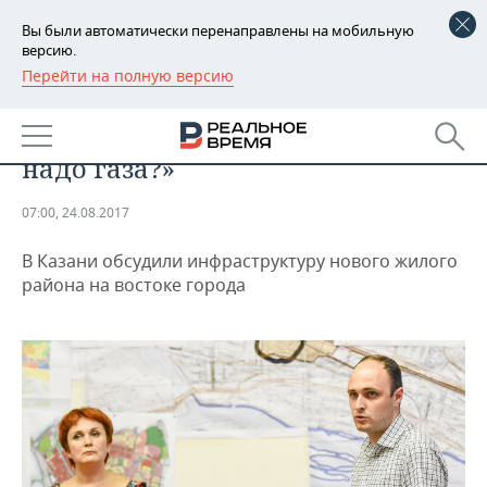
Вы были автоматически перенаправлены на мобильную
версию.
Перейти на полную версию
РЕГИОНЫ
«У вас первая очередь жителей
БАШКОРТОСТАН
НОВОСТИ
«Султан ай» уже есть. Им что, не
надо газа?»
ТАТАРСТАН
АНАЛИТИКА
07:00, 24.08.2017
УДМУРТИЯ
НОВОСТИ АНАЛИТИКИ
ЭКОНОМИКА
В Казани обсудили инфраструктуру нового жилого
ДЕКЛАРАЦИИ О ДОХОДАХ
НОВОСТИ ЭКОНОМИКИ
ПРОМЫШЛЕННОСТЬ
района на востоке города
КОРОЛИ ГОСЗАКАЗА ПФО
ФИНАНСЫ
НОВОСТИ
НЕДВИЖИМОСТЬ
ПРОМЫШЛЕННОСТИ
ВУЗЫ ТАТАРСТАНА
БАНКИ
НОВОСТИ НЕДВИЖИМОСТИ
АВТО
АГРОПРОМ
КОМУ ПРИНАДЛЕЖАТ
БЮДЖЕТ
НОВОСТИ АВТО
БИЗНЕС
ТОРГОВЫЕ ЦЕНТРЫ
МАШИНОСТРОЕНИЕ
ТАТАРСТАНА
ИНВЕСТИЦИИ
НОВОСТИ БИЗНЕСА
ТЕХНОЛОГИИ