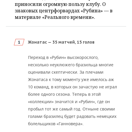
ВОДНЫЕ ВИДЫ СПОРТА
ОБРАЗОВАНИЕ
приносили огромную пользу клубу. О
знаковых центрфорвардах «Рубина» — в
ХОККЕЙ С МЯЧОМ
ПРОИСШЕСТВИЯ
материале «Реального времени».
Жонатас — 35 матчей, 15 голов
Переход в «Рубин» высокорослого,
несколько неуклюжего бразильца многие
оценивали скептически. За плечами
Жонатаса к тому моменту уже имелось аж
10 команд, в которых он зачастую не играл
более одного сезона. Теперь в этой
«коллекции» значится и «Рубин», где он
пробыл тот же самый год. Отныне своими
голами бразилец будет радовать немецких
болельщиков «Ганновера».