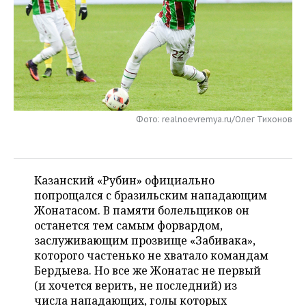
НЕФТЕХИМИЯ
РОЗНИЧНАЯ ТОРГОВЛЯ
НОВОСТИ ТЕХНОЛОГИЙ
МЕРОПРИЯТИЯ
НЕФТЬ
ТРАНСПОРТ
IT
НОВОСТИ МЕРОПРИЯТИЙ
СПОРТ
ОПК
УСЛУГИ
МЕДИА
ВЫЕЗДНАЯ РЕДАКЦИЯ
НОВОСТИ СПОРТА
ОБЩЕСТВО
ЭНЕРГЕТИКА
ТЕЛЕКОММУНИКАЦИИ
БИЗНЕС-БРАНЧИ
ФУТБОЛ
НОВОСТИ ОБЩЕСТВА
ФОТОГАЛЕРЕЯ
Фото: realnoevremya.ru/Олег Тихонов
ONLINE-КОНФЕРЕНЦИИ
ХОККЕЙ
ВЛАСТЬ
СЮЖЕТЫ
Казанский «Рубин» официально
ОТКРЫТАЯ ЛЕКЦИЯ
БАСКЕТБОЛ
ИНФРАСТРУКТУРА
СПРАВОЧНИК
попрощался с бразильским нападающим
Жонатасом. В памяти болельщиков он
ВОЛЕЙБОЛ
ИСТОРИЯ
СПИСОК ПЕРСОН
ПОЛНАЯ ВЕРСИЯ
останется тем самым форвардом,
заслуживающим прозвище «Забивака»,
КИБЕРСПОРТ
КУЛЬТУРА
СПИСОК КОМПАНИЙ
которого частенько не хватало командам
Бердыева. Но все же Жонатас не первый
ФИГУРНОЕ КАТАНИЕ
МЕДИЦИНА
(и хочется верить, не последний) из
числа нападающих, голы которых