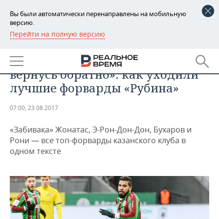
Вы были автоматически перенаправлены на мобильную
версию.
Перейти на полную версию
РЕГИОНЫ
СПОРТ
«С огромным удовольствием
БАШКОРТОСТАН
НОВОСТИ
вернусь обратно»: как уходили
ТАТАРСТАН
АНАЛИТИКА
лучшие форварды «Рубина»
УДМУРТИЯ
НОВОСТИ АНАЛИТИКИ
ЭКОНОМИКА
07:00, 23.08.2017
ДЕКЛАРАЦИИ О ДОХОДАХ
НОВОСТИ ЭКОНОМИКИ
ПРОМЫШЛЕННОСТЬ
«Забивака» Жонатас, Э-Рон-Дон-Дон, Бухаров и
Рони — все топ-форварды казанского клуба в
КОРОЛИ ГОСЗАКАЗА ПФО
ФИНАНСЫ
НОВОСТИ
НЕДВИЖИМОСТЬ
одном тексте
ПРОМЫШЛЕННОСТИ
ВУЗЫ ТАТАРСТАНА
БАНКИ
НОВОСТИ НЕДВИЖИМОСТИ
АВТО
АГРОПРОМ
КОМУ ПРИНАДЛЕЖАТ
БЮДЖЕТ
НОВОСТИ АВТО
БИЗНЕС
ТОРГОВЫЕ ЦЕНТРЫ
МАШИНОСТРОЕНИЕ
ТАТАРСТАНА
ИНВЕСТИЦИИ
НОВОСТИ БИЗНЕСА
ТЕХНОЛОГИИ