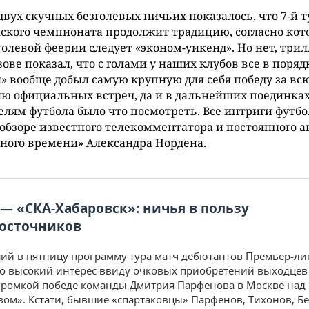
двух скучных безголевых ничьих показалось, что 7-й т
ского чемпионата продолжит традицию, согласно кот
голевой феерии следует «эконом-уикенд». Но нет, трил
ове показал, что с голами у наших клубов все в поряд
» вообще добыл самую крупную для себя победу за вс
ю официальных встреч, да и в дальнейших поединка
лям футбола было что посмотреть. Все интриги футбо
 обзоре известного телекомментатора и постоянного а
ного времени» Александра Нордена.
 — «СКА-Хабаровск»: ничья в пользу
осточников
й в пятницу программу тура матч дебютантов Премьер-ли
 высокий интерес ввиду очковых приобретений выходцев
громкой победе команды Дмитрия Парфенова в Москве над
ом». Кстати, бывшие «спартаковцы» Парфенов, Тихонов, Бе