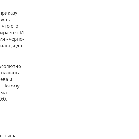
приказу
 есть
 что его
ирается. И
ия «черно-
ральцы до
абсолютно
 назвать
ева и
. Потому
был
:0.
м
оигрыша