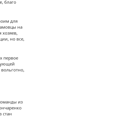
, благо
воим для
намовцы на
 хозяев,
ии, но все,
х первое
едующей
к вольготно,
команды из
Гончаренко
в стан