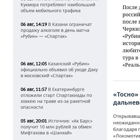
Кукмора потребляют наибольший
После 
объем мобильного трафика
россий
после 
В Казани ограничат
06 авг, 14:19
Черкиз
продажу алкоголя в день матча
«Рубин
«Рубин» — «Спартак»
истори
любите
тура в
Казанский «Рубин»
06 авг, 12:05
«Реаль
официально объявил об уходе Даку
в московский «Спартак»
В Екатеринбурге
06 авг, 11:57
«Тосно»
отложили старт Спартакиады по
хоккею на траве из-за ракетной
дальнев
опасности
Открывавши
Источник: «Ак Барс»
05 авг, 20:01
неожиданно
получит 10 млн рублей за обмен
благодаря 
Мифтахова в «Шанхай»
«Локомотив