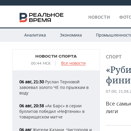
НОВОСТИ
ФОТО
Аналитика
Экономика
Промышленност
НОВОСТИ СПОРТА
СПОРТ
Все новости
00:44 МСК
«Руб
финит
Руслан Терновой
06 авг, 21:30
завоевал золото ЧЕ по прыжкам в
07:00, 21.08
воду
Все самы
«Ак Барс» в серии
06 авг, 20:38
лиги
буллитов победил «Нефтяник» в
товарищеском матче
Жители Казани, Чистополя и
06 авг