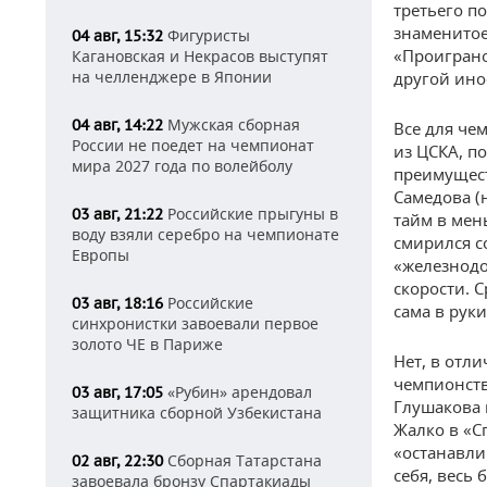
третьего п
знаменитое
Фигуристы
04 авг, 15:32
«Проиграно
Кагановская и Некрасов выступят
на челленджере в Японии
другой ино
Мужская сборная
04 авг, 14:22
Все для че
России не поедет на чемпионат
из ЦСКА, п
мира 2027 года по волейболу
преимущест
Самедова (
Российские прыгуны в
03 авг, 21:22
тайм в мен
воду взяли серебро на чемпионате
смирился с
Европы
«железнодо
скорости. 
Российские
03 авг, 18:16
сама в руки
синхронистки завоевали первое
золото ЧЕ в Париже
Нет, в отли
чемпионств
«Рубин» арендовал
03 авг, 17:05
Глушакова 
защитника сборной Узбекистана
Жалко в «С
«останавли
Сборная Татарстана
02 авг, 22:30
себя, весь 
завоевала бронзу Спартакиады