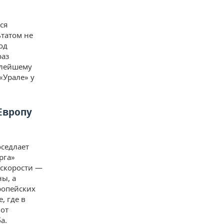
ся
ьтатом не
од
раз
злейшему
«Урале» у
Европу
оседлает
рга»
 скорости —
ы, а
ропейских
, где в
вот
а.