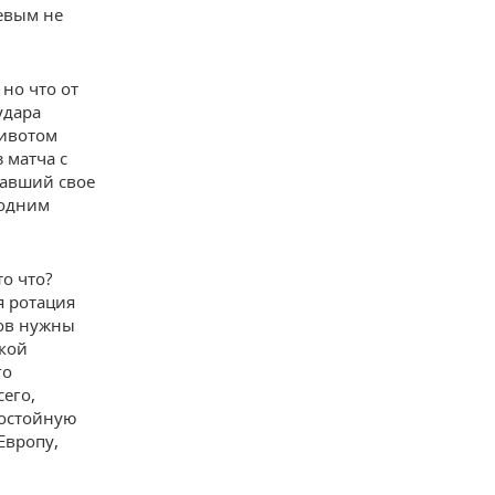
иевым не
но что от
удара
животом
 матча с
мавший свое
 одним
то что?
я ротация
ров нужны
ской
го
его,
достойную
Европу,