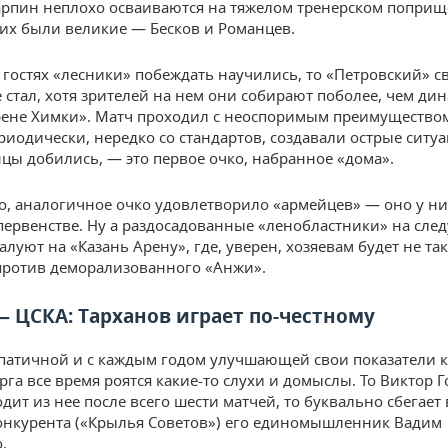
арпин неплохо осваиваются на тяжелом тренерском поприще
них были великие — Бесков и Романцев.
в гостях «лесники» побеждать научились, то «Петровский» с
е стал, хотя зрителей на нем они собирают поболее, чем ди
ене Химки». Матч проходил с неоспоримым преимуществом
риодически, нередко со стандартов, создавали острые ситуац
нцы добились, — это первое очко, набранное «дома».
, аналогичное очко удовлетворило «армейцев» — оно у ни
 первенстве. Ну а раздосадованные «ленобластники» на сл
луют на «Казань Арену», где, уверен, хозяевам будет не та
 против деморализованного «Анжи».
— ЦСКА: Тарханов играет по-честному
патичной и с каждым годом улучшающей свои показатели 
рга все время роятся какие-то слухи и домыслы. То Виктор 
дит из нее после всего шести матчей, то буквально сбегает 
онкурента («Крылья Советов») его единомышленник Вадим
.