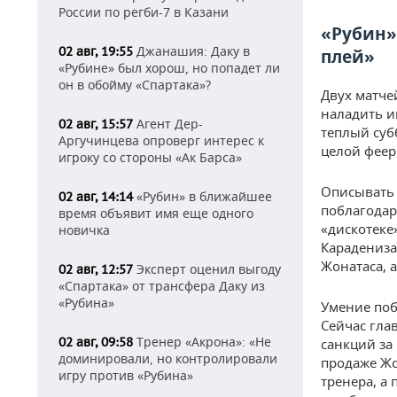
России по регби-7 в Казани
«Рубин»
Джанашия: Даку в
02 авг, 19:55
плей»
«Рубине» был хорош, но попадет ли
он в обойму «Спартака»?
Двух матче
наладить иг
Агент Дер-
02 авг, 15:57
теплый суб
Аргучинцева опроверг интерес к
целой феер
игроку со стороны «Ак Барса»
Описывать и
«Рубин» в ближайшее
02 авг, 14:14
поблагодари
время объявит имя еще одного
«дискотеке»
новичка
Карадениза
Жонатаса, 
Эксперт оценил выгоду
02 авг, 12:57
«Спартака» от трансфера Даку из
«Рубина»
Умение поб
Сейчас гла
Тренер «Акрона»: «Не
02 авг, 09:58
санкций за
доминировали, но контролировали
продаже Жон
игру против «Рубина»
тренера, а