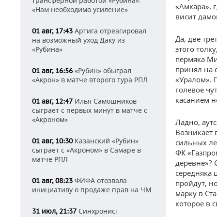
трансферной работой «Рубина»:
«Амкара», 
«Нам необходимо усиление»
висит дамо
Артига отреагировал
01 авг, 17:43
Да, две тр
на возможный уход Даку из
этого толк
«Рубина»
пермяка Ми
принял на 
«Рубин» обыграл
01 авг, 16:56
«Уралом». 
«Акрон» в матче второго тура РПЛ
голевое чу
касанием н
Илья Самошников
01 авг, 12:47
сыграет с первых минут в матче с
«Акроном»
Ладно, аут
Возникает 
Казанский «Рубин»
01 авг, 10:30
сильных ле
сыграет с «Акроном» в Самаре в
ФК «Газпро
матче РПЛ
деревне»? 
середняка 
ФИФА отозвала
01 авг, 08:23
пройдут, н
инициативу о продаже прав на ЧМ
марку в Ст
которое в 
Синхронист
31 июл, 21:37