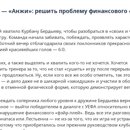
 — «Анжи»: решить проблему финансового 
й хватило Курбану Бердыеву, чтобы разобраться в «своих и
ру. Команда начала забивать, побеждать, проявлять характе
ботний вечер отблагодарила своих поклонников прекрасно
ией красивейших голов — 6:0.
х, а также выделять и хвалить кого-то не хочется. Хочется
ть тренера за то, что не стал «сушить» игру после перерыв
 продолжиться. Ну, если кого все же особо отметить, так это
 — и дело даже не в шикарной «закидушке» и участии в обо
а в отменной физической форме, которую демонстрирует ве
еждать соперника любого уровня к дружине Бердыева верн
вное — выйти победителем в диалоге с УЕФА относительно
 нарушение финансового «фэйр-плей». Ведь все эти разгово
атаса или Лестьенна — не из-за того, что их игра не устра
 потому что приобретались они прежним руководством клуба