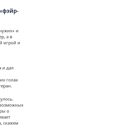
«фэйр-
 чужих» и
р, а в
й игрой и
а и дал
их голах
теран.
улось.
 возможных
ры о
ивает
, скажем