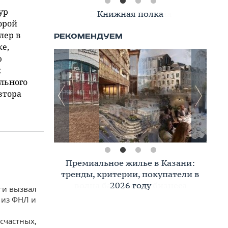
ур
Книжная полка
орой
лер в
ке,
ю
х
льного
втора
Премиальное жилье в Казани:
тренды, критерии, покупатели в
2026 году
ги вызвал
 из ФНЛ и
счастных,