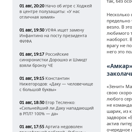
так, без о
Начо об игре с Ходжей
01 авг, 20:20
в центре полузащиты: «У нас
Несколько 
отличная химия»
предельно ч
везло. В э
УЕФА ищет замену
01 авг, 19:30
любимого т
Инфантино на посту президента
наоборот. 
ФИФА
врагу не п
него это п
Российские
01 авг, 19:17
синхронистки Дорошко и Шмидт
«Амкар»
взяли бронзу ЧЕ
заколач
Константин
01 авг, 19:15
Нижегородов: «Даку — человечище
«Зенит» Ма
с большой буквы»
свою скоро
любого сер
Егор Тесленко:
01 авг, 18:30
не команда
«Сильнейший ли Даку нападающий
шарик, из 
в РПЛ? 100% — да»
задворок «
актив пите
Артига недоволен
01 авг, 17:55
очередное 