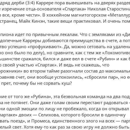
одряд дерби (3:4) Каррере пора вывешивать на дверях разде
 изречение отца-основателя «Спартака» Николая Старостин
 все, кроме чести». В хоккейном магнитогорском «Металлург
странец, Майк Кинэн, такие вещи практиковал. И очень пом
мпиона идет по привычным лекалам. Что с земляками из «Ди
одопечные Карреры добиваются преимущества в счете, а пот
во успешно «профукивают». Да, можно сетовать на удален
но оно было по делу), но сравните, как с тем же «Локомоти
ьшинстве сражался, бился и даже вел в счете «Рубин» и как
о своей участью «Спартак». И ведь не скажешь, что
рожники» во втором тайме разогнали состав до максималь
Сравняв счет, они вообще успокоились, «сбросили пар», но е
 прет, почему бы не сорвать куш?
чие от того же «Рубина», эта безвольная команда на два по
а не потянет. Они даже голам своим перестают радоваться 
ни одной эмоции по лицу не пробежало, когда он открывал 
партаке» двоих — Селихова, которого бросили в одиночку
вать поезд», и Промеса, единственного злого на всех — пар
белый свет. Хотя ему-то как раз за свою игру не должно быть