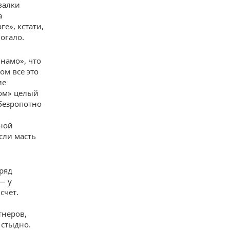
валки
а
е», кстати,
огало.
намо», что
ом все это
ие
вом» целый
 безропотно
ной
сли масть
дряд
— у
счет.
тнеров,
 стыдно.