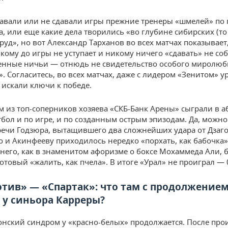
давали или не сдавали игры прежние тренеры «шмелей» по 
а, или еще какие дела творились «во глубине сибирских (то
руд», но вот Александр Тарханов во всех матчах показывает,
кому до игры не уступает и никому ничего «сдавать» не соб
нные ничьи — отнюдь не свидетельство особого миролюб
. Согласитесь, во всех матчах, даже с лидером «Зенитом» у
 искали ключи к победе.
м из топ-соперников хозяева «СКБ-Банк Арены» сыграли в 
бол и по игре, и по созданным острым эпизодам. Да, можно
речи Годзюра, вытащившего два сложнейших удара от Дзаго
о и Акинфееву приходилось нередко «порхать, как бабочка»
 него, как в знаменитом афоризме о боксе Мохаммеда Али, 
отовый «жалить, как пчела». В итоге «Урал» не проиграл — 0
тив» — «Спартак»: что там с продолжение
 у синьора Карреры?
нский синдром у «красно-белых» продолжается. После пр