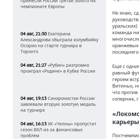
принесли России третье золото на
чемпионате Европы
Не знаю, с
руководств
уральских) 
команда ни
Екатерина
04 авг, 21:30
многочисле
Александрова обыграла колумбийку
оранжевых»
Осорио на старте турнира в
Торонто
последнего
«Рубин» разгромно
04 авг, 21:27
Еще с одни
проиграл «Родине» в Кубке России
равный фут
героем вст
Витиньо, н
что против
Синхронистки России
04 авг, 19:13
соперник, г
завоевали вторую золотую медаль
на турнире
«Локомо
карьеры
ХК «Челны» пропустит
04 авг, 16:13
сезон ВХЛ из-за финансовых
Постчемпио
проблем