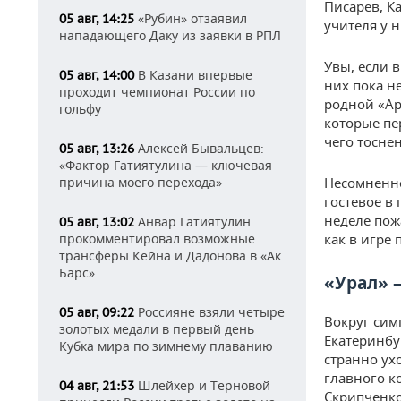
Писарев, К
«Рубин» отзаявил
05 авг, 14:25
учителя у 
нападающего Даку из заявки в РПЛ
Увы, если 
В Казани впервые
05 авг, 14:00
них пока н
проходит чемпионат России по
родной «Ар
гольфу
которые пе
чего тосне
Алексей Бывальцев:
05 авг, 13:26
«Фактор Гатиятулина — ключевая
причина моего перехода»
Несомненно
гостевое в
неделе пожа
Анвар Гатиятулин
05 авг, 13:02
прокомментировал возможные
как в игре
трансферы Кейна и Дадонова в «Ак
Барс»
«Урал» 
Россияне взяли четыре
05 авг, 09:22
Вокруг сим
золотых медали в первый день
Екатеринбу
Кубка мира по зимнему плаванию
странно ухо
главного к
Шлейхер и Терновой
04 авг, 21:53
Скрипченко