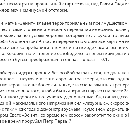
где, несмотря на провальный старт сезона, над Гаджи Гадж
клов меч неминуемой отставки.
ети матча «Зенит» владел территориальным преимуществом, 
у, если самый опасный эпизод в первом тайме возник после 
льковича по пустым воротам, который то ли рукой, то ли 
себя Смольников? А после перерыва повторилась картина из
Гости слегка прибавили в темпе, и на исходе часа игры пой
тье Кокорин на мгновение освободился от опеки Зайцева и
осочка бутсы преобразовал в гол пас Полоза — 0:1.
сайдера лидеры прошли без особой затраты сил, но дальше-
вопрос — неужели все эти дорогие трансферы, эта ежегодна
гионеров на еще более сильных, эта смена элитных трене
м» только для того, чтобы быть «первым парнем на россий
Слишком дорогим получается удовольствие. Да, голландско
ценой максимального напряжения сил «лазурные», скорее вс
о с таким ежегодно демонстрируемым неумением держать 
аром Свете «Зенит» со временем совсем заколотит то окно в 
свое время прорубал Петр Первый.