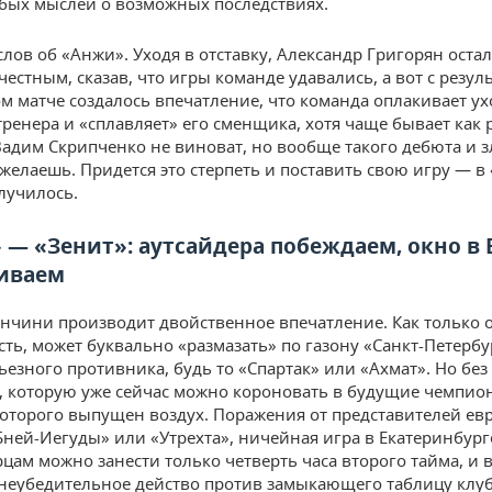
собых мыслей о возможных последствиях.
слов об «Анжи». Уходя в отставку, Александр Григорян остал
естным, сказав, что игры команде удавались, а вот с резул
том матче создалось впечатление, что команда оплакивает ух
ренера и «сплавляет» его сменщика, хотя чаще бывает как 
Вадим Скрипченко не виноват, но вообще такого дебюта и 
ожелаешь. Придется это стерпеть и поставить свою игру — в 
олучилось.
 — «Зенит»: аутсайдера побеждаем, окно в 
иваем
нчини производит двойственное впечатление. Как только 
сть, может буквально «размазать» по газону «Санкт-Петербу
ьезного противника, будь то «Спартак» или «Ахмат». Но без
, которую уже сейчас можно короновать в будущие чемпион
которого выпущен воздух. Поражения от представителей ев
Бней-Иегуды» или «Утрехта», ничейная игра в Екатеринбурге
рцам можно занести только четверть часа второго тайма, и 
неубедительное действо против замыкающего таблицу клуб