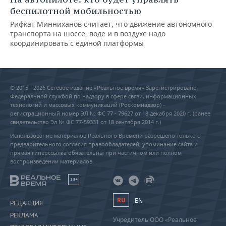
беспилотной мобильностью
Рифкат Минниханов считает, что движение автономного
транспорта на шоссе, воде и в воздухе надо
координировать с единой платформы
© 2015 - 2026 Сетевое издание «Реальное время» Зарегистрировано
Федеральной службой по надзору в сфере связи, информационных
технологий и массовых коммуникаций (Роскомнадзор) –
регистрационный номер ЭЛ № ФС 77 - 79627 от 18 декабря 2020 г. (ранее
свидетельство Эл № ФС 77-59331 от 18 сентября 2014 г.)
Использование материалов Реального Времени разрешено только с
предварительного согласия правообладателей, упоминание сайта и
прямая гиперссылка обязательны при частичном или полном
воспроизведении материалов.
18+
RU
EN
РЕДАКЦИЯ
РЕКЛАМА
Учредитель ООО «Реальное