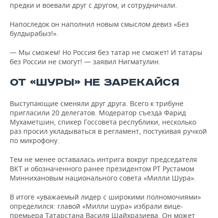
предки и воевали друг с другом, и сотрудничали.
Напоследок он наполнил новым смыслом девиз «Без
булдырабыз!».
— Мы сможем! Но Россия без татар не сможет! И татары
без России не смогут! — заявил Нигматулин.
ОТ «ШУРЫ» НЕ ЗАРЕКАЙСЯ
Выступающие сменяли друг друга. Всего к трибуне
пригласили 20 делегатов. Модератор съезда Фарид
Мухаметшин, спикер Госсовета республики, несколько
раз просил укладываться в регламент, постукивая ручкой
по микрофону.
Тем не менее оставалась интрига вокруг председателя
ВКТ и обозначенного ранее президентом РТ Рустамом
Миннихановым национального совета «Милли Шура».
В итоге «уважаемый лидер с широкими полномочиями»
определился: главой «Милли шура» избрали вице-
премьера Татарстана Василя Шайхразиева. Он может