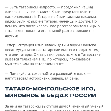
— Быть татарином непросто, — продолжил Рашид
Алиевич. — У нас в классе были представители 10
национальностей. Татары не были самыми плохими:
рядом были крымские татары, чеченцы и другие. Но
помню, что после красочного рассказа учительницы о
татаро-монгольском иге со мной разговаривали по-
другому.
Теперь ситуация изменилась: дети и внуки Сюняева
носят мусульманские татарские имена и гордятся тем,
что они татары. Он выразил радость, что в Татарстане
имеется телеканал ТНВ, по которому показывают
мультфильмы на татарском языке.
— Пожалуйста, сохраняйте и развивайте язык, —
напутствовал астрофизик, завершая речь.
ТАТАРО-МОНГОЛЬСКОЕ ИГО,
ВИНОВНОЕ В БЕДАХ РОССИИ
За ним на татарском выступил другой именитый ученый
Роберт Нигматулин, научный руководитель Института