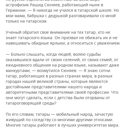
астрофизик Рашид Сюняев, работающий ныне в
Германии. — Я никогда не учился в татарской школе. Но
мои мама, бабушка с дедушкой разговаривали со мной
только на татарском.
Ученый обратил свое внимание на тех татар, кто не
знает татарского языка. Он призвал не обижать их и не
навешивать обидные ярлыки, а относиться с уважением.
— Больно слышать, когда людей, волею судьбы
оказавшихся вдали от своих селений, от своих семей, от
ежедневного общения на родном языке, называют даже
манкуртами, — возмутился Сюняев. — Я знаю сотни
татар, работающих в разных странах мира, в разных
городах нашей великой страны, которые являются
достойными представителями нашего народа и
авторитетными представителями своей профессии. Что
они могут сделать, если с детства были оторваны от
татароговорящей среды?
По его словам, татары — мобильный народ, зачастую
живущий по соседству со многими другими этносами.
Многие татары работают в лучших университетах мира.