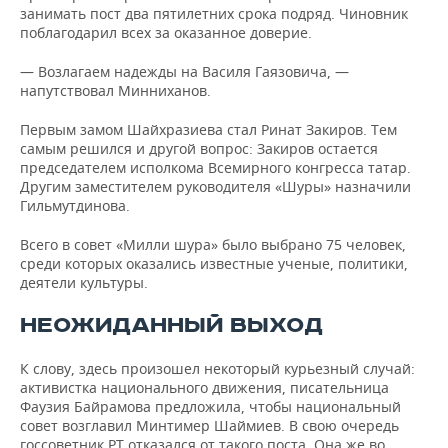
занимать пост два пятилетних срока подряд. Чиновник
поблагодарил всех за оказанное доверие.
— Возлагаем надежды на Василя Гаязовича, —
напутствовал Минниханов.
Первым замом Шайхразиева стал Ринат Закиров. Тем
самым решился и другой вопрос: Закиров остается
председателем исполкома Всемирного конгресса татар.
Другим заместителем руководителя «Шуры» назначили
Гильмутдинова.
Всего в совет «Милли шура» было выбрано 75 человек,
среди которых оказались известные ученые, политики,
деятели культуры.
НЕОЖИДАННЫЙ ВЫХОД
К слову, здесь произошел некоторый курьезный случай:
активистка национального движения, писательница
Фаузия Байрамова предложила, чтобы национальный
совет возглавил Минтимер Шаймиев. В свою очередь
госсоветник РТ отказался от такого поста. Она же во