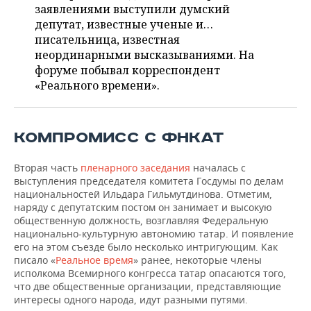
НЕФТЕХИМИЯ
заявлениями выступили думский
депутат, известные ученые и…
РОЗНИЧНАЯ ТОРГОВЛЯ
НОВОСТИ ТЕХНОЛОГИЙ
МЕРОПРИЯТИЯ
НЕФТЬ
писательница, известная
неординарными высказываниями. На
ТРАНСПОРТ
IT
НОВОСТИ МЕРОПРИЯТИЙ
СПОРТ
ОПК
форуме побывал корреспондент
«Реального времени».
УСЛУГИ
МЕДИА
ВЫЕЗДНАЯ РЕДАКЦИЯ
НОВОСТИ СПОРТА
ОБЩЕСТВО
ЭНЕРГЕТИКА
ТЕЛЕКОММУНИКАЦИИ
БИЗНЕС-БРАНЧИ
ФУТБОЛ
НОВОСТИ ОБЩЕСТВА
ФОТОГАЛЕРЕЯ
КОМПРОМИСС С ФНКАТ
ONLINE-КОНФЕРЕНЦИИ
ХОККЕЙ
ВЛАСТЬ
СЮЖЕТЫ
Вторая часть
пленарного заседания
началась с
выступления председателя комитета Госдумы по делам
ОТКРЫТАЯ ЛЕКЦИЯ
БАСКЕТБОЛ
ИНФРАСТРУКТУРА
СПРАВОЧНИК
национальностей Ильдара Гильмутдинова. Отметим,
наряду с депутатским постом он занимает и высокую
ВОЛЕЙБОЛ
ИСТОРИЯ
СПИСОК ПЕРСОН
ПОЛНАЯ ВЕРСИЯ
общественную должность, возглавляя Федеральную
национально-культурную автономию татар. И появление
его на этом съезде было несколько интригующим. Как
КИБЕРСПОРТ
КУЛЬТУРА
СПИСОК КОМПАНИЙ
писало «
Реальное время
» ранее, некоторые члены
исполкома Всемирного конгресса татар опасаются того,
ФИГУРНОЕ КАТАНИЕ
МЕДИЦИНА
что две общественные организации, представляющие
интересы одного народа, идут разными путями.