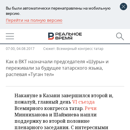
Вы были автоматически перенаправлены на мобильную
версию.
Перейти на полную версию
РЕГИОНЫ
Рашид Сюняев: «Быть татарином
БАШКОРТОСТАН
НОВОСТИ
непросто...»
ТАТАРСТАН
АНАЛИТИКА
07:00, 04.08.2017
Сюжет:
Всемирный конгресс татар
УДМУРТИЯ
НОВОСТИ АНАЛИТИКИ
ЭКОНОМИКА
Как в ВКТ назначали председателя «Шуры» и
переживали за будущее татарского языка,
распевая «Туган тел»
ДЕКЛАРАЦИИ О ДОХОДАХ
НОВОСТИ ЭКОНОМИКИ
ПРОМЫШЛЕННОСТЬ
КОРОЛИ ГОСЗАКАЗА ПФО
ФИНАНСЫ
НОВОСТИ
НЕДВИЖИМОСТЬ
ПРОМЫШЛЕННОСТИ
Накануне в Казани завершился второй и,
ВУЗЫ ТАТАРСТАНА
БАНКИ
НОВОСТИ НЕДВИЖИМОСТИ
АВТО
пожалуй, главный день
VI съезда
АГРОПРОМ
Всемирного конгресса татар.
Речи
КОМУ ПРИНАДЛЕЖАТ
БЮДЖЕТ
НОВОСТИ АВТО
БИЗНЕС
Минниханова и Шаймиева нашли
ТОРГОВЫЕ ЦЕНТРЫ
МАШИНОСТРОЕНИЕ
поддержку во второй половине
ТАТАРСТАНА
пленарного заседания. С интересными
ИНВЕСТИЦИИ
НОВОСТИ БИЗНЕСА
ТЕХНОЛОГИИ