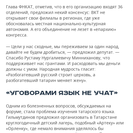
ВОДНЫЕ ВИДЫ СПОРТА
ОБРАЗОВАНИЕ
Глава ФНКАТ, отметив, что в его организацию входят 36
отделений, предложил некий консенсус: ВКТ не
ХОККЕЙ С МЯЧОМ
ПРОИСШЕСТВИЯ
открывает свои филиалы в регионах, где уже
обосновалась местная национально-культурная
автономия. А его объединение не лезет в «епархию»
конгресса.
— Цели у нас сходные, мы переживаем за один народ,
давайте не будем дробиться, — предложил депутат. —
Спасибо Рустаму Нургалиевичу Минниханову, что
поддерживает нас грантами. И расходовать мы деньги
должны с умом. Народная мудрость гласит:
«Разбогатевший русский строит церковь, а
разбогатевший татарин меняет жену».
«УГОВОРАМИ ЯЗЫК НЕ УЧАТ»
Одним из болезненных вопросов, обсуждаемых на
форуме, стала проблема изучения татарского языка.
Гильмутдинов предложил организовать в Татарстане
круглогодичный детский лагерь, подобный «Артеку» или
«Орленку», где немало внимания уделялось бы