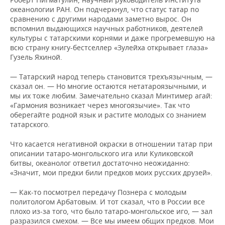
океанологии РАН. Он подчеркнул, что статус татар по
сравнению с другими народами заметно вырос. Он
вспомнил выдающихся научных работников, деятелей
культуры с татарскими корнями и даже прогремевшую на
всю страну книгу-бестселлер «Зулейха открывает глаза»
Гузель Яхиной.
— Татарский народ теперь становится трехъязычным, —
сказал он. — Но многие остаются нетатароязычными, и
мы их тоже любим. Замечательно сказал Минтимер агай:
«Гармония возникает через многоязычие». Так что
оберегайте родной язык и растите молодых со знанием
татарского.
Что касается негативной окраски в отношении татар при
описании татаро-монгольского ига или Куликовской
битвы, океанолог ответил достаточно неожиданно:
«Значит, мои предки били предков моих русских друзей».
— Как-то посмотрел передачу Познера с молодым
политологом Арбатовым. И тот сказал, что в России все
плохо из-за того, что было татаро-монгольское иго, — зал
разразился смехом. — Все мы имеем общих предков. Мои