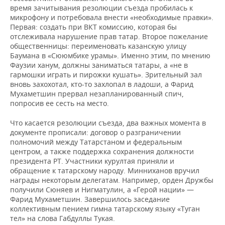
время зачитывания резолюции съезда пробилась к
микрофону и потребовала внести «необходимые правки».
Первая: создать при ВКТ комиссию, которая бы
отслеживала нарушение прав татар. Второе пожелание
общественницы: переименовать казанскую улицу
Баумана в «Сююмбике урамы». Именно этим, по мнению
Фаузии ханум, должны заниматься татары, а «не в
гармошки играть и пирожки кушать». Зрительный зал
вновь захохотал, кто-то захлопал в ладоши, а Фарид
Мухаметшин прервал незапланированный спич,
попросив ее сесть на место.
Что касается резолюции съезда, два важных момента в
документе прописали: договор о разграничении
полномочий между Татарстаном и федеральным
центром, а также поддержка сохранения должности
президента РТ. Участники курултая приняли и
обращение к татарскому народу. Минниханов вручил
награды некоторым делегатам. Например, орден Дружбы
получили Сюняев и Нигматулин, а «Герой нации» —
Фарид Мухаметшин. Завершилось заседание
коллективным пением гимна татарскому языку «Туган
тел» на слова Габдуллы Тукая.