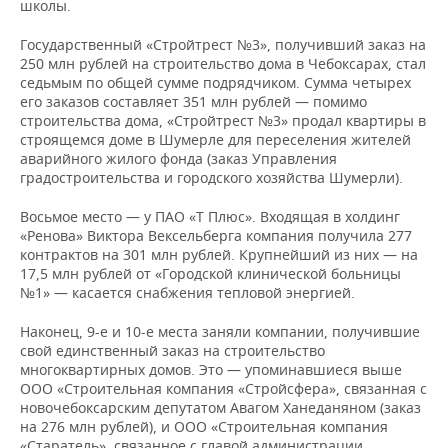
школы.
Государственный «Стройтрест №3», получивший заказ на
250 млн рублей на строительство дома в Чебоксарах, стал
седьмым по общей сумме подрядчиком. Сумма четырех
его заказов составляет 351 млн рублей — помимо
строительства дома, «Стройтрест №3» продал квартиры в
строящемся доме в Шумерле для переселения жителей
аварийного жилого фонда (заказ Управления
градостроительства и городского хозяйства Шумерли).
Восьмое место — у ПАО «Т Плюс». Входящая в холдинг
«Ренова» Виктора Вексельберга компания получила 277
контрактов на 301 млн рублей. Крупнейший из них — на
17,5 млн рублей от «Городской клинической больницы
№1» — касается снабжения тепловой энергией.
Наконец, 9-е и 10-е места заняли компании, получившие
свой единственный заказ на строительство
многоквартирных домов. Это — упоминавшиеся выше
ООО «Строительная компания «Стройсфера», связанная с
новочебоксарским депутатом Авагом Ханеданяном (заказ
на 276 млн рублей), и ООО «Строительная компания
«Старатель», связанное с главой администрации