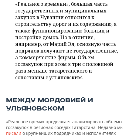
НЕФТЕХИМИЯ
«Реального времени», большая часть
государственных и муниципальных
РОЗНИЧНАЯ ТОРГОВЛЯ
НОВОСТИ ТЕХНОЛОГИЙ
МЕРОПРИЯТИЯ
НЕФТЬ
закупок в Чувашии относится к
строительству дорог и их содержанию, а
ТРАНСПОРТ
IT
НОВОСТИ МЕРОПРИЯТИЙ
СПОРТ
ОПК
также функционированию больниц и
постройке домов. Но в отличие,
УСЛУГИ
МЕДИА
ВЫЕЗДНАЯ РЕДАКЦИЯ
НОВОСТИ СПОРТА
ОБЩЕСТВО
ЭНЕРГЕТИКА
например, от Марий Эл, основную часть
подрядов получают не государственные,
ТЕЛЕКОММУНИКАЦИИ
БИЗНЕС-БРАНЧИ
ФУТБОЛ
НОВОСТИ ОБЩЕСТВА
ФОТОГАЛЕРЕЯ
а коммерческие фирмы. Объем
госзакупок при этом в три с половиной
ONLINE-КОНФЕРЕНЦИИ
ХОККЕЙ
ВЛАСТЬ
СЮЖЕТЫ
раза меньше татарстанского и
сопоставим с ульяновским.
ОТКРЫТАЯ ЛЕКЦИЯ
БАСКЕТБОЛ
ИНФРАСТРУКТУРА
СПРАВОЧНИК
ВОЛЕЙБОЛ
ИСТОРИЯ
СПИСОК ПЕРСОН
ПОЛНАЯ ВЕРСИЯ
МЕЖДУ МОРДОВИЕЙ И
УЛЬЯНОВСКОМ
КИБЕРСПОРТ
КУЛЬТУРА
СПИСОК КОМПАНИЙ
«Реальное время» продолжает анализировать объемы
ФИГУРНОЕ КАТАНИЕ
МЕДИЦИНА
госзакупок в регионах-соседях Татарстана. Недавно мы
писали
о крупнейших подрядчиках и исполнителях