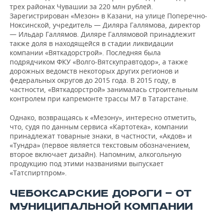
трех районах Чувашии за 220 млн рублей.
Зарегистрирован «Мезон» в Казани, на улице Поперечно-
Ноксинской, учредитель — Диляра Галлямова, директор
— Ильдар Галлямов. Диляре Галлямовой принадлежит
также доля в находящейся в стадии ликвидации
компании «Вяткадорстрой». Последняя была
подрядчиком ФКУ «Волго-Вятскуправтодор», а также
дорожных ведомств некоторых других регионов и
федеральных округов до 2015 года. В 2015 году, в
частности, «Вяткадорстрой» занималась строительным
контролем при капремонте трассы М7 в Татарстане.
Однако, возвращаясь к «Мезону», интересно отметить,
что, судя по данным сервиса «Картотека», компании
принадлежат товарные знаки, в частности, «Акдов» и
«Тундра» (первое является текстовым обозначением,
второе включает дизайн). Напомним, алкогольную
продукцию под этими названиями выпускает
«Татспиртпром».
ЧЕБОКСАРСКИЕ ДОРОГИ — ОТ
МУНИЦИПАЛЬНОЙ КОМПАНИИ