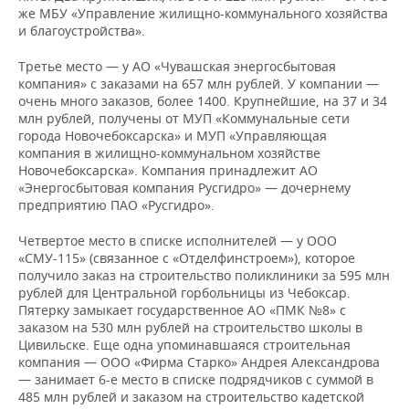
же МБУ «Управление жилищно-коммунального хозяйства
и благоустройства».
Третье место — у АО «Чувашская энергосбытовая
компания» с заказами на 657 млн рублей. У компании —
очень много заказов, более 1400. Крупнейшие, на 37 и 34
млн рублей, получены от МУП «Коммунальные сети
города Новочебоксарска» и МУП «Управляющая
компания в жилищно-коммунальном хозяйстве
Новочебоксарска». Компания принадлежит АО
«Энергосбытовая компания Русгидро» — дочернему
предприятию ПАО «Русгидро».
Четвертое место в списке исполнителей — у ООО
«СМУ-115» (связанное с «Отделфинстроем»), которое
получило заказ на строительство поликлиники за 595 млн
рублей для Центральной горбольницы из Чебоксар.
Пятерку замыкает государственное АО «ПМК №8» с
заказом на 530 млн рублей на строительство школы в
Цивильске. Еще одна упоминавшаяся строительная
компания — ООО «Фирма Старко» Андрея Александрова
— занимает 6-е место в списке подрядчиков с суммой в
485 млн рублей и заказом на строительство кадетской