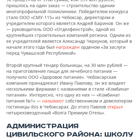
пришлось на один заказ — строительство здания
многопрофильной поликлиники. Победителем конкурса
стало ООО «СМУ-115» из Чебоксар, директором и
учредителем которого является Андрей Баринов. Он же
— руководитель ООО «Отделфинстрой», одной из
крупнейших строительных компаний региона. Одним из
ее учредителей является Александр Черкунов, который в
начале этого года был
награжден
орденом «За заслуги
перед Чувашской Республикой».
Второй крупный тендер больницы, на 30 млн рублей —
на приготовление пищи для лечебного питания —
получило ООО «Здоровое питание». Чебоксарская
компания принадлежит Ивану Павлову, он же владеет
несколькими фирмами с названиями в стиле «Комбинат
питания». Интересно, что одну из них — «Комбинат
питания №1» —
называют
собственником и девелопером
гостиницы ibis в Чебоксарах. До этого Павлов
открыл
четырехзвездочный «Волга Премиум Отель».
АДМИНИСТРАЦИЯ
ЦИВИЛЬСКОГО РАЙОНА: ШКОЛУ