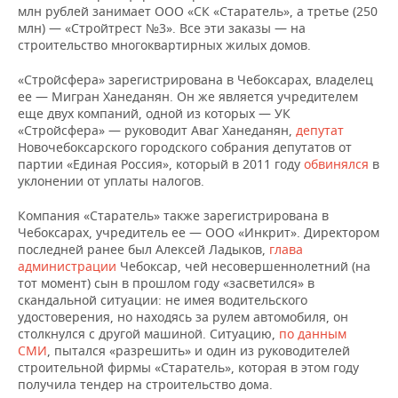
млн рублей занимает ООО «СК «Старатель», а третье (250
млн) — «Стройтрест №3». Все эти заказы — на
строительство многоквартирных жилых домов.
«Стройсфера» зарегистрирована в Чебоксарах, владелец
ее — Мигран Ханеданян. Он же является учредителем
еще двух компаний, одной из которых — УК
«Стройсфера» — руководит Аваг Ханеданян,
депутат
Новочебоксарского городского собрания депутатов от
партии «Единая Россия», который в 2011 году
обвинялся
в
уклонении от уплаты налогов.
Компания «Старатель» также зарегистрирована в
Чебоксарах, учредитель ее — ООО «Инкрит». Директором
последней ранее был Алексей Ладыков,
глава
администрации
Чебоксар, чей несовершеннолетний (на
тот момент) сын в прошлом году «засветился» в
скандальной ситуации: не имея водительского
удостоверения, но находясь за рулем автомобиля, он
столкнулся с другой машиной. Ситуацию,
по данным
СМИ
, пытался «разрешить» и один из руководителей
строительной фирмы «Старатель», которая в этом году
получила тендер на строительство дома.