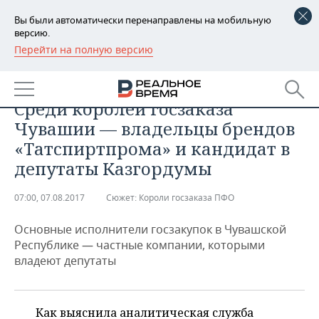
Вы были автоматически перенаправлены на мобильную
версию.
Перейти на полную версию
РЕГИОНЫ
БАШКОРТОСТАН
НОВОСТИ
Среди королей госзаказа
ТАТАРСТАН
АНАЛИТИКА
Чувашии — владельцы брендов
«Татспиртпрома» и кандидат в
УДМУРТИЯ
НОВОСТИ АНАЛИТИКИ
ЭКОНОМИКА
депутаты Казгордумы
ДЕКЛАРАЦИИ О ДОХОДАХ
НОВОСТИ ЭКОНОМИКИ
ПРОМЫШЛЕННОСТЬ
07:00, 07.08.2017
Сюжет:
Короли госзаказа ПФО
КОРОЛИ ГОСЗАКАЗА ПФО
ФИНАНСЫ
НОВОСТИ
НЕДВИЖИМОСТЬ
ПРОМЫШЛЕННОСТИ
Основные исполнители госзакупок в Чувашской
Республике — частные компании, которыми
ВУЗЫ ТАТАРСТАНА
БАНКИ
НОВОСТИ НЕДВИЖИМОСТИ
АВТО
АГРОПРОМ
владеют депутаты
КОМУ ПРИНАДЛЕЖАТ
БЮДЖЕТ
НОВОСТИ АВТО
БИЗНЕС
ТОРГОВЫЕ ЦЕНТРЫ
МАШИНОСТРОЕНИЕ
ТАТАРСТАНА
Как выяснила аналитическая служба
ИНВЕСТИЦИИ
НОВОСТИ БИЗНЕСА
ТЕХНОЛОГИИ