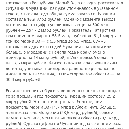
ВОДНЫЕ ВИДЫ СПОРТА
ОБРАЗОВАНИЕ
госзаказов в Республике Марий Эл, а сегодня расскажем о
ситуации в Чувашии. Как уже упоминалось в указанном
тексте, с начала года общая сумма заказов в Чувашии
ХОККЕЙ С МЯЧОМ
ПРОИСШЕСТВИЯ
составила 16,9 млрд рублей. Однако с момента выхода
материала эта цифра увеличилась еще на 300 млн
рублей — до 17,2 млрд рублей. Показатель Татарстана
тем временем вырос с 58,6 млрд рублей до 61,1 млрд, а в
той же Марий Эл — с 6,3 млрд до 6,5 млрд. Суммы
госзаказов у других соседей Чувашии сравнимы или
больше: в Мордовии с начала года их заключено
примерно на 14 млрд рублей, в Ульяновской области —
на 17,5 млрд рублей (близость показателя с чувашским
логична, учитывая примерное равенство регионов по
численности населения), в Нижегородской области — на
30,3 млрд рублей.
Если же говорить об уже завершенных полных периодах,
то за прошлый год показатель Чувашии составил 29,2
млрд рублей. Это почти в три раза больше, чем
показатель Марий Эл (11,7 млрд рублей), чуть больше,
чем показатель Мордовии (28,5 млрд рублей), совсем
немного меньше, чем в Ульяновской области (29,5 млрд
рублей). Однако цифры по Чувашии в два с лишним раза
меньше, чем в Нижегородской области (79,7 млрд рублей)