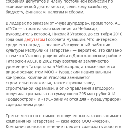
собрания депутатов и члену постоянной комиссии по
экономической деятельности, сельскому хозяйству,
бюджету, финансам, налогам и сборам.
В лидерах по заказам от «Чувашупрдора», кроме того, АО
«ТУС» — строительная компания из Чебоксар,
руководитель которой, Николай Угаслов, до сентября 2016
года был
депутатом
Госсовета Чувашии. Что интересно,
среди его наград — звание «Заслуженный работник
культуры Республики Татарстан» — вероятно, это связано
с тем что Угаслов, родившийся в Дрожжановском районе
Татарской АССР, в 2002 году возглавил землячество
уроженцев Татарстана в Чебоксарах, а также является
вице-президентом МОО «Чувашский национальный
конгресс». Компания Угаслова занимается
строительством жилья, также строила завод
строительной керамики, а от «Управления автодорог»
получила три заказа на сумму около 295 млн рублей. И
«Воддорстрой», и «ТУС» занимаются для «Чувашупрдора»
содержанием дорог.
Третье место по стоимости полученных заказов занимает
компания из Татарстана — казанское ООО «Мезон».
Компания должна в течение трех лет содержать дороги в