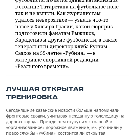
футболисты из-за погодных катаклизмов
НЕФТЕХИМИЯ
в столице Татарстана на футбольное поле
РОЗНИЧНАЯ ТОРГОВЛЯ
НОВОСТИ ТЕХНОЛОГИЙ
МЕРОПРИЯТИЯ
так и не вышли. Как журналистам
НЕФТЬ
удалось невероятное — узнать что-то
ТРАНСПОРТ
IT
НОВОСТИ МЕРОПРИЯТИЙ
СПОРТ
новое у Хавьера Грасии, какой сюрприз
ОПК
подготовили фанатам Рыжиков,
УСЛУГИ
МЕДИА
ВЫЕЗДНАЯ РЕДАКЦИЯ
НОВОСТИ СПОРТА
ОБЩЕСТВО
Карадениз и другие футболисты, а также
ЭНЕРГЕТИКА
генеральный директор клуба Рустам
ТЕЛЕКОММУНИКАЦИИ
БИЗНЕС-БРАНЧИ
ФУТБОЛ
НОВОСТИ ОБЩЕСТВА
Саяхов на 59-летие «Рубина» — в
ФОТОГАЛЕРЕЯ
материале спортивной редакции
«Реального времени».
ONLINE-КОНФЕРЕНЦИИ
ХОККЕЙ
ВЛАСТЬ
СЮЖЕТЫ
ОТКРЫТАЯ ЛЕКЦИЯ
БАСКЕТБОЛ
ИНФРАСТРУКТУРА
СПРАВОЧНИК
ЛУЧШАЯ ОТКРЫТАЯ
ВОЛЕЙБОЛ
ИСТОРИЯ
СПИСОК ПЕРСОН
ПОЛНАЯ ВЕРСИЯ
ТРЕНИРОВКА
КИБЕРСПОРТ
КУЛЬТУРА
СПИСОК КОМПАНИЙ
Сегодняшние казанские новости больше напоминали
фронтовые сводки, учитывая нежданную гололедицу на
дорогах города. Прежде чем окунуться с головой в
ФИГУРНОЕ КАТАНИЕ
МЕДИЦИНА
«организованное» дорожное движение, мы уточнили у
пресс-службы «Рубина», состоится ли открытая