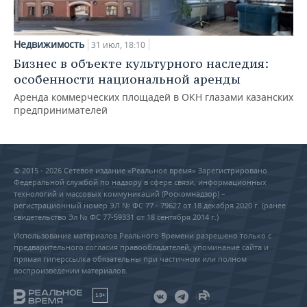
Недвижимость
31 июл, 18:10
Бизнес в объекте культурного наследия:
особенности национальной аренды
Аренда коммерческих площадей в ОКН глазами казанских
предпринимателей
© 2015 - 2026 Сетевое издание «Реальное время» Зарегистрировано
Федеральной службой по надзору в сфере связи, информационных
технологий и массовых коммуникаций (Роскомнадзор) –
регистрационный номер ЭЛ № ФС 77 - 79627 от 18 декабря 2020 г. (ранее
свидетельство Эл № ФС 77-59331 от 18 сентября 2014 г.)
Использование материалов Реального Времени разрешено только с
предварительного согласия правообладателей, упоминание сайта и
прямая гиперссылка обязательны при частичном или полном
воспроизведении материалов.
18+