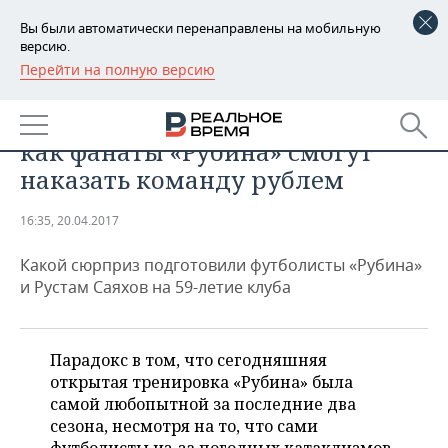
Вы были автоматически перенаправлены на мобильную
версию.
Перейти на полную версию
РЕГИОНЫ
СПОРТ
«Не поверите, мы сами в шоке»:
БАШКОРТОСТАН
НОВОСТИ
как фанаты «Рубина» смогут
ТАТАРСТАН
АНАЛИТИКА
наказать команду рублем
УДМУРТИЯ
НОВОСТИ АНАЛИТИКИ
ЭКОНОМИКА
16:35, 20.04.2017
ДЕКЛАРАЦИИ О ДОХОДАХ
НОВОСТИ ЭКОНОМИКИ
ПРОМЫШЛЕННОСТЬ
Какой сюрприз подготовили футболисты «Рубина»
и Рустам Саяхов на 59-летие клуба
КОРОЛИ ГОСЗАКАЗА ПФО
ФИНАНСЫ
НОВОСТИ
НЕДВИЖИМОСТЬ
ПРОМЫШЛЕННОСТИ
ВУЗЫ ТАТАРСТАНА
БАНКИ
НОВОСТИ НЕДВИЖИМОСТИ
АВТО
Парадокс в том, что сегодняшняя
АГРОПРОМ
открытая тренировка «Рубина» была
КОМУ ПРИНАДЛЕЖАТ
БЮДЖЕТ
НОВОСТИ АВТО
БИЗНЕС
самой любопытной за последние два
ТОРГОВЫЕ ЦЕНТРЫ
МАШИНОСТРОЕНИЕ
ТАТАРСТАНА
сезона, несмотря на то, что сами
ИНВЕСТИЦИИ
НОВОСТИ БИЗНЕСА
ТЕХНОЛОГИИ