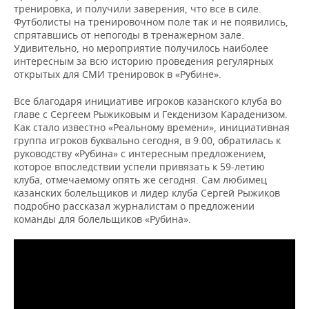
ВОДНЫЕ ВИДЫ СПОРТА
ОБРАЗОВАНИЕ
тренировка, и получили заверения, что все в силе.
Футболисты на тренировочном поле так и не появились,
ХОККЕЙ С МЯЧОМ
ПРОИСШЕСТВИЯ
спрятавшись от непогоды в тренажерном зале.
Удивительно, но мероприятие получилось наиболее
интересным за всю историю проведения регулярных
открытых для СМИ тренировок в «Рубине».
Все благодаря инициативе игроков казанского клуба во
главе с Сергеем Рыжиковым и Гекденизом Караденизом.
Как стало известно «Реальному времени», инициативная
группа игроков буквально сегодня, в 9.00, обратилась к
руководству «Рубина» с интересным предложением,
которое впоследствии успели привязать к 59-летию
клуба, отмечаемому опять же сегодня. Сам любимец
казанских болельщиков и лидер клуба Сергей Рыжиков
подробно рассказал журналистам о предложении
команды для болельщиков «Рубина».