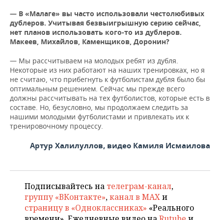
— В «Малаге» вы часто использовали честолюбивых
дублеров. Учитывая безвыигрышную серию сейчас,
нет планов использовать кого-то из дублеров.
Макеев, Михайлов, Каменщиков, Доронин?
— Мы рассчитываем на молодых ребят из дубля.
Некоторые из них работают на наших тренировках, но я
не считаю, что прибегнуть к футболистам дубля было бы
оптимальным решением. Сейчас мы прежде всего
должны рассчитывать на тех футболистов, которые есть в
составе. Но, безусловно, мы продолжаем следить за
нашими молодыми футболистами и привлекать их к
тренировочному процессу.
Артур Халилуллов, видео Камиля Исмаилова
Подписывайтесь на
телеграм-канал
,
группу «ВКонтакте»
,
канал в MAX
и
страницу в «Одноклассниках»
«Реального
времени». Ежедневные видео на
Rutube
и