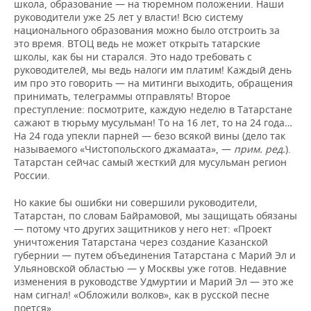
школа, образование — на тюремном положении. Наши
руководители уже 25 лет у власти! Всю систему
национального образования можно было отстроить за
это время. ВТОЦ ведь не может открыть татарские
школы, как бы ни старался. Это надо требовать с
руководителей, мы ведь налоги им платим! Каждый день
им про это говорить — на митинги выходить, обращения
принимать, телеграммы отправлять! Второе
преступление: посмотрите, каждую неделю в Татарстане
сажают в тюрьму мусульман! То на 16 лет, то на 24 года…
На 24 года упекли парней — безо всякой вины (дело так
называемого «Чистопольского джамаата», —
прим. ред.
).
Татарстан сейчас самый жесткий для мусульман регион
России.
Но какие бы ошибки ни совершили руководители,
Татарстан, по словам Байрамовой, мы защищать обязаны
— потому что других защитников у него нет: «Проект
уничтожения Татарстана через создание Казанской
губернии — путем объединения Татарстана с Марий Эл и
Ульяновской областью — у Москвы уже готов. Недавние
изменения в руководстве Удмуртии и Марий Эл — это же
нам сигнал! «Обложили волков», как в русской песне
поется».