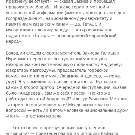
прежнему действует», — сказал Закиев и пообещал
продолжение борьбы. И после серии отчетной и
установочной информации («митингам-концертам в дни
госпраздников РТ, национальному университету и
памятникам казанским ханам — да, ТатАЭС и
мусоросжигательному заводу — нет») неожиданно
подытожил: «Татары — полноправный европейский
народ».
Взявший следом слово заместитель Закиева Галишан
Нуриахмет первым из выступавших упомянул в
нехорошем контексте «великую шовинистку Андрееву»
(секретарь Казгордумы, председатель городской
комиссии по топонимике Людмила Андреева,
— прим.
ред.
). Эту фамилию на съезде произносил буквально
каждый второй оратор. Очередной выступавший, сказав
было «Андреева», сам же себя пресек: «Но кто же
работодатель этой Андреевой? Ильсур Раисович Метшин,
татарин по национальности! Мы должны задаться
вопросом — есть ли в этом человеке национальный дух»?
«Нет!» — ответили из зала.
— Что-то новое в прозвучавших выступлениях
услышали? — поинтересовался я у историка Рафаэля