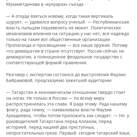
Мухаметдинова в «кулуарах» съезда.
— А откуда взяться новому, когда такая вертикаль
шурует, — удивился вопросу ученый. — Республиканская
власть пальцем пошевелить не может. Политических
механизмов влияния на ситуацию у нас нет, вся надежда
только на такие вот общественные организации.
Пропаганда и просвещение — все наше оружие. Потому
что демократия в стране отсутствует. Россия сейчас не
демократия, а полноценное феодальное государство с
соответствующей формой правления.
Разговор с экспертом состоялся до выступления Фаузии
Байрамовой, предсказуемо зажегшей аудиторию.
— Татарстан в экономическом отношении твердо стоит
на ногах. Не только в России — по всему миру
распространилась эта слава. Я рада этому. Рада нашему
флагу, рада гимну, — нахваливала власти Фаузия
Аухадиевна, чтобы потом приложить как следует. — Но: у
руководителей Татарстана перед Аллахом, перед
историей, перед нацией два преступных,
непростительных греха. Первый: сегодня татарский язык,