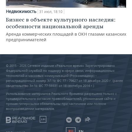
Недвижимость
31 июл, 18:10
Бизнес в объекте культурного наследия:
особенности национальной аренды
Аренда коммерческих площадей в ОКН глазами казанских
предпринимателей
© 2015 - 2026 Сетевое издание «Реальное время» Зарегистрировано
Федеральной службой по надзору в сфере связи, информационных
технологий и массовых коммуникаций (Роскомнадзор) –
регистрационный номер ЭЛ № ФС 77 - 79627 от 18 декабря 2020 г. (ранее
свидетельство Эл № ФС 77-59331 от 18 сентября 2014 г.)
Использование материалов Реального Времени разрешено только с
предварительного согласия правообладателей, упоминание сайта и
прямая гиперссылка обязательны при частичном или полном
воспроизведении материалов.
18+
RU
EN