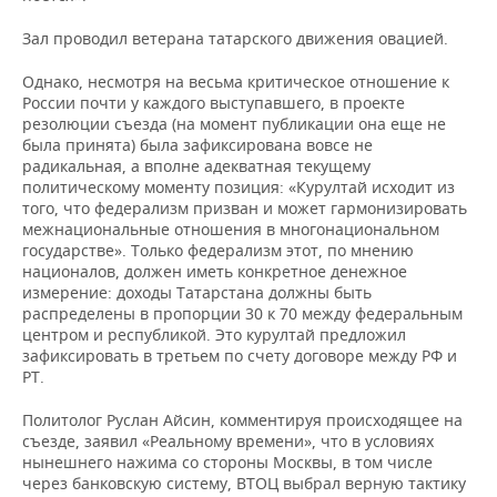
Зал проводил ветерана татарского движения овацией.
Однако, несмотря на весьма критическое отношение к
России почти у каждого выступавшего, в проекте
резолюции съезда (на момент публикации она еще не
была принята) была зафиксирована вовсе не
радикальная, а вполне адекватная текущему
политическому моменту позиция: «Курултай исходит из
того, что федерализм призван и может гармонизировать
межнациональные отношения в многонациональном
государстве». Только федерализм этот, по мнению
националов, должен иметь конкретное денежное
измерение: доходы Татарстана должны быть
распределены в пропорции 30 к 70 между федеральным
центром и республикой. Это курултай предложил
зафиксировать в третьем по счету договоре между РФ и
РТ.
Политолог Руслан Айсин, комментируя происходящее на
съезде, заявил «Реальному времени», что в условиях
нынешнего нажима со стороны Москвы, в том числе
через банковскую систему, ВТОЦ выбрал верную тактику