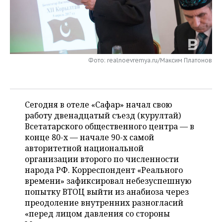
НЕФТЕХИМИЯ
РОЗНИЧНАЯ ТОРГОВЛЯ
НОВОСТИ ТЕХНОЛОГИЙ
МЕРОПРИЯТИЯ
НЕФТЬ
ТРАНСПОРТ
IT
НОВОСТИ МЕРОПРИЯТИЙ
СПОРТ
ОПК
Фото: realnoevremya.ru/Максим Платонов
УСЛУГИ
МЕДИА
ВЫЕЗДНАЯ РЕДАКЦИЯ
НОВОСТИ СПОРТА
ОБЩЕСТВО
ЭНЕРГЕТИКА
ТЕЛЕКОММУНИКАЦИИ
БИЗНЕС-БРАНЧИ
ФУТБОЛ
НОВОСТИ ОБЩЕСТВА
ФОТОГАЛЕРЕЯ
Сегодня в отеле «Сафар» начал свою
ONLINE-КОНФЕРЕНЦИИ
ХОККЕЙ
ВЛАСТЬ
СЮЖЕТЫ
работу двенадцатый съезд (курултай)
Всетатарского общественного центра — в
ОТКРЫТАЯ ЛЕКЦИЯ
БАСКЕТБОЛ
ИНФРАСТРУКТУРА
СПРАВОЧНИК
конце 80-х — начале 90-х самой
авторитетной национальной
ВОЛЕЙБОЛ
ИСТОРИЯ
СПИСОК ПЕРСОН
ПОЛНАЯ ВЕРСИЯ
организации второго по численности
народа РФ. Корреспондент «Реального
КИБЕРСПОРТ
КУЛЬТУРА
СПИСОК КОМПАНИЙ
времени» зафиксировал небезуспешную
попытку ВТОЦ выйти из анабиоза через
ФИГУРНОЕ КАТАНИЕ
МЕДИЦИНА
преодоление внутренних разногласий
«перед лицом давления со стороны