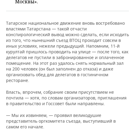
ВОДНЫЕ ВИДЫ СПОРТА
ОБРАЗОВАНИЕ
Москвы».
ХОККЕЙ С МЯЧОМ
ПРОИСШЕСТВИЯ
Татарское национальное движение вновь востребовано
властями Татарстана — такой отчасти
конспирологический вывод можно сделать, если исходить
из того, что нынешний съезд ВТОЦ проходит совсем в
иных условиях, нежели предыдущий. Напомним, 11-й
курултай пришлось проводить на улице — после того, как
делегатов не пустили в забронированное и оплаченное
помещение. На этот раз удалось снять нормальный зал
на 200 человек (он был заполнен до отказа) и даже
организовать обед для делегатов в гостиничном
ресторане.
Власть, впрочем, собрание своим присутствием не
почтила — хотя, по словам организаторов, приглашения
в правительство и Госсовет были направлены.
— Мы их извиняем, — проявил великодушие
представитель оргкомитета съезда, выступивший в
самом его начале.