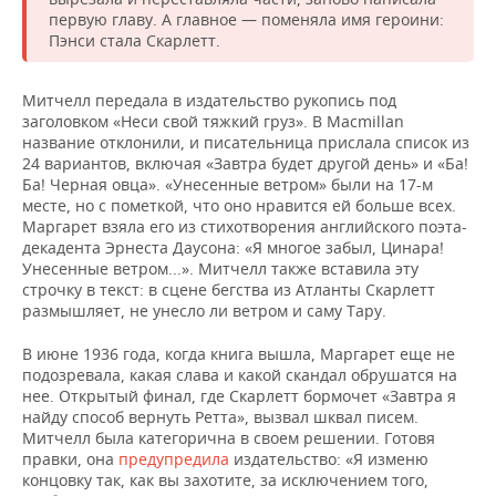
первую главу. А главное — поменяла имя героини:
Пэнси стала Скарлетт.
Митчелл передала в издательство рукопись под
заголовком «Неси свой тяжкий груз». В Macmillan
название отклонили, и писательница прислала список из
24 вариантов, включая «Завтра будет другой день» и «Ба!
Ба! Черная овца». «Унесенные ветром» были на 17-м
месте, но с пометкой, что оно нравится ей больше всех.
Маргарет взяла его из стихотворения английского поэта-
декадента Эрнеста Даусона: «Я многое забыл, Цинара!
Унесенные ветром...». Митчелл также вставила эту
строчку в текст: в сцене бегства из Атланты Скарлетт
размышляет, не унесло ли ветром и саму Тару.
В июне 1936 года, когда книга вышла, Маргарет еще не
подозревала, какая слава и какой скандал обрушатся на
нее. Открытый финал, где Скарлетт бормочет «Завтра я
найду способ вернуть Ретта», вызвал шквал писем.
Митчелл была категорична в своем решении. Готовя
правки, она
предупредила
издательство: «Я изменю
концовку так, как вы захотите, за исключением того,