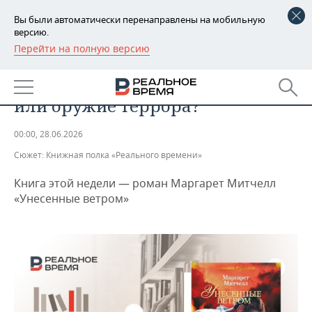
Вы были автоматически перенаправлены на мобильную
версию.
Перейти на полную версию
РЕГИОНЫ
ОБЩЕСТВО
Великий американский роман
БАШКОРТОСТАН
НОВОСТИ
или оружие террора?
ТАТАРСТАН
АНАЛИТИКА
00:00, 28.06.2026
УДМУРТИЯ
НОВОСТИ АНАЛИТИКИ
ЭКОНОМИКА
Сюжет:
Книжная полка «Реального времени»
ДЕКЛАРАЦИИ О ДОХОДАХ
НОВОСТИ ЭКОНОМИКИ
ПРОМЫШЛЕННОСТЬ
Книга этой недели — роман Маргарет Митчелл
«Унесенные ветром»
КОРОЛИ ГОСЗАКАЗА ПФО
ФИНАНСЫ
НОВОСТИ
НЕДВИЖИМОСТЬ
ПРОМЫШЛЕННОСТИ
ВУЗЫ ТАТАРСТАНА
БАНКИ
НОВОСТИ НЕДВИЖИМОСТИ
АВТО
АГРОПРОМ
КОМУ ПРИНАДЛЕЖАТ
БЮДЖЕТ
НОВОСТИ АВТО
БИЗНЕС
ТОРГОВЫЕ ЦЕНТРЫ
МАШИНОСТРОЕНИЕ
ТАТАРСТАНА
ИНВЕСТИЦИИ
НОВОСТИ БИЗНЕСА
ТЕХНОЛОГИИ