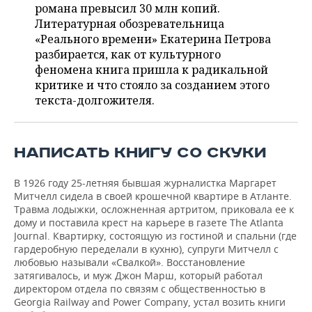
ВОДНЫЕ ВИДЫ СПОРТА
ОБРАЗОВАНИЕ
романа превысил 30 млн копий.
Литературная обозревательница
ХОККЕЙ С МЯЧОМ
ПРОИСШЕСТВИЯ
«Реального времени» Екатерина Петрова
разбирается, как от культурного
феномена книга пришла к радикальной
критике и что стояло за созданием этого
текста-долгожителя.
НАПИСАТЬ КНИГУ СО СКУКИ
В 1926 году 25-летняя бывшая журналистка Маргарет
Митчелл сидела в своей крошечной квартире в Атланте.
Травма лодыжки, осложненная артритом, приковала ее к
дому и поставила крест на карьере в газете The Atlanta
Journal. Квартирку, состоящую из гостиной и спальни (где
гардеробную переделали в кухню), супруги Митчелл с
любовью называли «Свалкой». Восстановление
затягивалось, и муж Джон Марш, который работал
директором отдела по связям с общественностью в
Georgia Railway and Power Company, устал возить книги