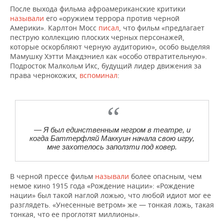
После выхода фильма афроамериканские критики
называли
его «оружием террора против черной
Америки». Карлтон Мосс
писал
, что фильм «предлагает
пеструю коллекцию плоских черных персонажей,
которые оскорбляют черную аудиторию», особо выделяя
Мамушку Хэтти Макдэниел как «особо отвратительную».
Подросток Малкольм Икс, будущий лидер движения за
права чернокожих,
вспоминал
:
— Я был единственным негром в театре, и
когда Баттерфляй Маккуин начала свою игру,
мне захотелось заползти под ковер.
В черной прессе фильм
называли
более опасным, чем
немое кино 1915 года «Рождение нации»: «Рождение
нации» был такой наглой ложью, что любой идиот мог ее
разглядеть. «Унесенные ветром» же — тонкая ложь, такая
тонкая, что ее проглотят миллионы».