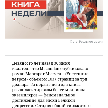
НЕФТЕХИМИЯ
РОЗНИЧНАЯ ТОРГОВЛЯ
НОВОСТИ ТЕХНОЛОГИЙ
МЕРОПРИЯТИЯ
НЕФТЬ
ТРАНСПОРТ
IT
НОВОСТИ МЕРОПРИЯТИЙ
СПОРТ
ОПК
УСЛУГИ
МЕДИА
ВЫЕЗДНАЯ РЕДАКЦИЯ
НОВОСТИ СПОРТА
ОБЩЕСТВО
ЭНЕРГЕТИКА
ТЕЛЕКОММУНИКАЦИИ
БИЗНЕС-БРАНЧИ
ФУТБОЛ
НОВОСТИ ОБЩЕСТВА
Фото: Реальное время
ФОТОГАЛЕРЕЯ
ONLINE-КОНФЕРЕНЦИИ
ХОККЕЙ
ВЛАСТЬ
СЮЖЕТЫ
Девяносто лет назад 30 июня
ОТКРЫТАЯ ЛЕКЦИЯ
БАСКЕТБОЛ
ИНФРАСТРУКТУРА
СПРАВОЧНИК
издательство Macmillan опубликовало
роман Маргарет Митчелл «Унесенные
ВОЛЕЙБОЛ
ИСТОРИЯ
СПИСОК ПЕРСОН
ПОЛНАЯ ВЕРСИЯ
ветром» объемом 1037 страниц за три
доллара. За первые полгода книга
КИБЕРСПОРТ
КУЛЬТУРА
СПИСОК КОМПАНИЙ
разошлась тиражом более миллиона
экземпляров — феноменальное
ФИГУРНОЕ КАТАНИЕ
МЕДИЦИНА
достижение для эпохи Великой
депрессии. Сегодня общий тираж этого