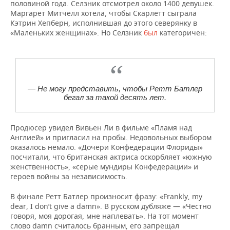
половиной года. Селзник отсмотрел около 1400 девушек.
Маргарет Митчелл хотела, чтобы Скарлетт сыграла
Кэтрин Хепберн, исполнившая до этого северянку в
«Маленьких женщинах». Но Селзник
был
категоричен:
— Не могу представить, чтобы Ретт Батлер
бегал за такой десять лет.
Продюсер увидел Вивьен Ли в фильме «Пламя над
Англией» и пригласил на пробы. Недовольных выбором
оказалось немало. «Дочери Конфедерации Флориды»
посчитали, что британская актриса оскорбляет «южную
женственность», «серые мундиры Конфедерации» и
героев войны за независимость.
В финале Ретт Батлер произносит фразу: «Frankly, my
dear, I don’t give a damn». В русском дубляже — «Честно
говоря, моя дорогая, мне наплевать». На тот момент
слово damn считалось бранным, его запрещал