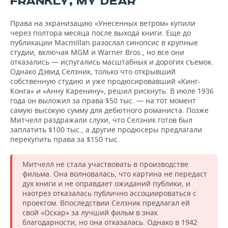
FRANKLY, MY DEAR
Права на экранизацию «Унесенных ветром» купили
через полтора месяца после выхода книги. Еще до
публикации Macmillan разослал синопсис в крупные
студии, включая MGM и Warner Bros., но все они
отказались — испугались масштабных и дорогих съемок.
Однако Дэвид Селзник, только что открывший
собственную студию и уже продюсировавший «Кинг-
Конга» и «Анну Каренину», решил рискнуть. В июле 1936
года он выложил за права $50 тыс. — на тот момент
самую высокую сумму для дебютного романиста. Позже
Митчелл раздражали слухи, что Селзник готов был
заплатить $100 тыс., а другие продюсеры предлагали
перекупить права за $150 тыс.
Митчелл не стала участвовать в производстве
фильма. Она волновалась, что картина не передаст
дух книги и не оправдает ожиданий публики, и
наотрез отказалась публично ассоциироваться с
проектом. Впоследствии Селзник предлагал ей
свой «Оскар» за лучший фильм в знак
благодарности, но она отказалась. Однако в 1942