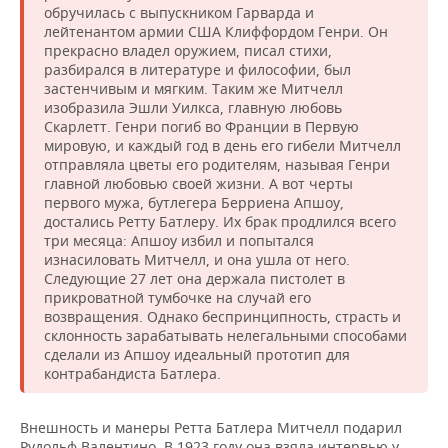
обручилась с выпускником Гарварда и
лейтенантом армии США Клиффордом Генри. Он
прекрасно владел оружием, писал стихи,
разбирался в литературе и философии, был
застенчивым и мягким. Таким же Митчелл
изобразила Эшли Уилкса, главную любовь
Скарлетт. Генри погиб во Франции в Первую
мировую, и каждый год в день его гибели Митчелл
отправляла цветы его родителям, называя Генри
главной любовью своей жизни. А вот черты
первого мужа, бутлегера Берриена Апшоу,
достались Ретту Батлеру. Их брак продлился всего
три месяца: Апшоу избил и попытался
изнасиловать Митчелл, и она ушла от него.
Следующие 27 лет она держала пистолет в
прикроватной тумбочке на случай его
возвращения. Однако беспринципность, страсть и
склонность зарабатывать нелегальными способами
сделали из Апшоу идеальный прототип для
контрабандиста Батлера.
Внешность и манеры Ретта Батлера Митчелл подарил
Рудольф Валентино. В 1923 году она взяла интервью у