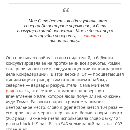
— Мне было десять, когда я узнала, что
генерал Ли потерпел поражение, я была
возмущена этой новостью. Мне и до сих пор в
это трудно поверить, —
говорила
писательница.
Она описывала войну со слов свидетелей, а бабушка
консультировала ее на протяжении всей работы. Роман
стал ревизионистским, следуя концепции «проигранного
дела Конфедерации». В этой версии Юг — процветающая
цивилизация с рыцарским отношением к рабам, а
северяне — варвары-разрушители. Сама Митчелл
радовалась
, что ее книга помогает опровергнуть
впечатление о Юге, которое люди получили из «Хижины
дяди Тома». Расовый вопрос в романе занимает
центральное место: слово nigger встречается 104 раза —
его произносят черные персонажи, белые говорят negro
(202 раза). Также Митчелл использовала слово darky 124
раза и black 115 раз. Всего 545 упоминаний расы на 1037
страницах.