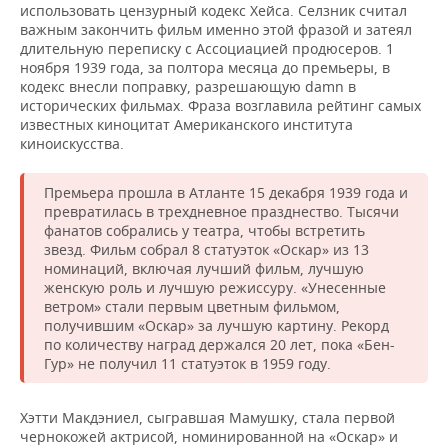
использовать цензурный кодекс Хейса. Селзник считал
важным закончить фильм именно этой фразой и затеял
длительную переписку с Ассоциацией продюсеров. 1
ноября 1939 года, за полтора месяца до премьеры, в
кодекс внесли поправку, разрешающую damn в
исторических фильмах. Фраза возглавила рейтинг самых
известных киноцитат Американского института
киноискусства.
Премьера прошла в Атланте 15 декабря 1939 года и
превратилась в трехдневное празднество. Тысячи
фанатов собрались у театра, чтобы встретить
звезд. Фильм собрал 8 статуэток «Оскар» из 13
номинаций, включая лучший фильм, лучшую
женскую роль и лучшую режиссуру. «Унесенные
ветром» стали первым цветным фильмом,
получившим «Оскар» за лучшую картину. Рекорд
по количеству наград держался 20 лет, пока «Бен-
Гур» не получил 11 статуэток в 1959 году.
Хэтти Макдэниел, сыгравшая Мамушку, стала первой
чернокожей актрисой, номинированной на «Оскар» и