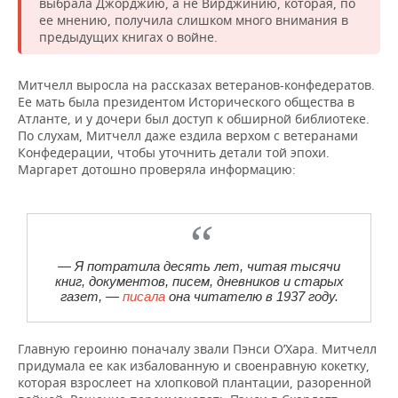
выбрала Джорджию, а не Вирджинию, которая, по
ее мнению, получила слишком много внимания в
предыдущих книгах о войне.
Митчелл выросла на рассказах ветеранов-конфедератов.
Ее мать была президентом Исторического общества в
Атланте, и у дочери был доступ к обширной библиотеке.
По слухам, Митчелл даже ездила верхом с ветеранами
Конфедерации, чтобы уточнить детали той эпохи.
Маргарет дотошно проверяла информацию:
— Я потратила десять лет, читая тысячи
книг, документов, писем, дневников и старых
газет, —
писала
она читателю в 1937 году.
Главную героиню поначалу звали Пэнси О’Хара. Митчелл
придумала ее как избалованную и своенравную кокетку,
которая взрослеет на хлопковой плантации, разоренной