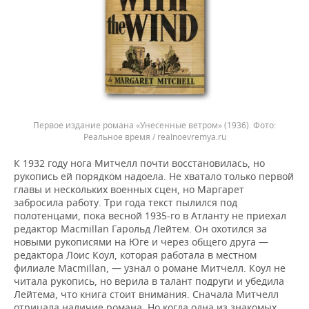
Первое издание романа «Унесенные ветром» (1936).
Реальное время / realnoevremya.ru
К 1932 году нога Митчелл почти восстановилась, но
рукопись ей порядком надоела. Не хватало только первой
главы и нескольких военных сцен, но Маргарет
забросила работу. Три года текст пылился под
полотенцами, пока весной 1935-го в Атланту не приехал
редактор Macmillan Гарольд Лейтем. Он охотился за
новыми рукописями на Юге и через общего друга —
редактора Лоис Коул, которая работала в местном
филиале Macmillan, — узнал о романе Митчелл. Коул не
читала рукопись, но верила в талант подруги и убедила
Лейтема, что книга стоит внимания. Сначала Митчелл
отрицала наличие романа. Но когда одна из знакомых