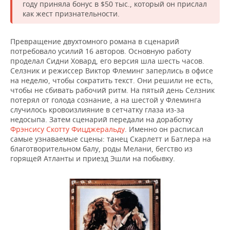
году приняла бонус в $50 тыс., который он прислал
как жест признательности.
Превращение двухтомного романа в сценарий
потребовало усилий 16 авторов. Основную работу
проделал Сидни Ховард, его версия шла шесть часов.
Селзник и режиссер Виктор Флеминг заперлись в офисе
на неделю, чтобы сократить текст. Они решили не есть,
чтобы не сбивать рабочий ритм. На пятый день Селзник
потерял от голода сознание, а на шестой у Флеминга
случилось кровоизлияние в сетчатку глаза из-за
недосыпа. Затем сценарий передали на доработку
Фрэнсису Скотту Фицджеральду
. Именно он расписал
самые узнаваемые сцены: танец Скарлетт и Батлера на
благотворительном балу, роды Мелани, бегство из
горящей Атланты и приезд Эшли на побывку.