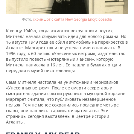
скриншот с сайта New Georgia Encyclopaedia
К концу 1940-х, когда ажиотаж вокруг книги поутих,
Митчелл начала обдумывать идеи для нового романа. Но
16 августа 1949 года ее сбил автомобиль на перекрестке в
Атланте. Маргарет так и не успела ничего написать. В
1996 году, к 60-летию «Унесенных ветром», издательство
выпустило повесть «Потерянный Лайсен», которую
Митчелл написала в 16 лет. Ее нашли в бумагах отца и
передали в музей писательницы.
Сама Митчелл настояла на уничтожении черновиков
«Унесенных ветром». После ее смерти секретарь и
смотритель здания сожгли рукопись в мусорной корзине.
Маргарет считала, что публиковать незавершенное
нельзя. Тем не менее сохранились последние четыре
главы, они нашлись в архивах издательства. Эти
страницы сегодня выставлены в Центре истории
Атланты.