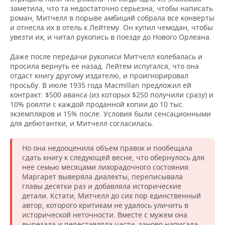
заметила, что та недостаточно серьезна, чтобы написать
роман, Митчелл в порыве амбиций собрала все конверты
и отнесла их в отель к Лейтему. Он купил чемодан, чтобы
увезти их, и читал рукопись в поезде до Нового Орлеана.
Даже после передачи рукописи Митчелл колебалась и
просила вернуть ее назад. Лейтем испугался, что она
отдаст книгу другому издателю, и проигнорировал
просьбу. В июле 1935 года Macmillan предложил ей
контракт: $500 аванса (из которых $250 получили сразу) и
10% роялти с каждой проданной копии до 10 тыс.
экземпляров и 15% после. Условия были сенсационными
для дебютантки, и Митчелл согласилась.
Но она недооценила объем правок и пообещала
сдать книгу к следующей весне, что обернулось для
нее семью месяцами лихорадочного состояния.
Маргарет выверяла диалекты, переписывала
главы десятки раз и добавляла исторические
детали. Кстати, Митчелл до сих пор единственный
автор, которого критикам не удалось уличить в
исторической неточности. Вместе с мужем она
вырезала и переставляла части, заново написала