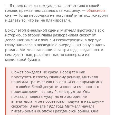
— Я представляла каждую деталь отчетливо в своей
голове, прежде чем садилась за машинку, —
объясняла
она. — Тогда персонажи не могут выйти из-под контроля
и делать то, что вы не планировали.
Вокруг этой финальной сцены Митчелл выстроила всю
историю, со второй главы разворачивая сюжет от
довоенной жизни к войне и Реконструкции, а первую
главу написала в последнюю очередь. Основную часть
романа Митчелл завершила за три года, создав почти
семьдесят глав, разложенных по конвертам из
манильской бумаги.
Сюжет рождался не сразу. Перед тем как
приступить к своему главному роману, Митчелл
написала трагическую повесть «Ропа Кармаджин»
— о любви белой девушки и юноши смешанного
происхождения в эпоху Реконструкции. Она
показала повесть мужу, но его история не
впечатлила, и он посоветовал подумать над другим
сюжетом. В начале 1927 года Митчелл начала
писать роман об эпохе Гражданской войны. Она