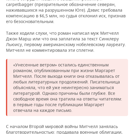
carpetbagger (презрительное обозначение северян,
наживавшихся на разрушенном Юге). Дэвис требовала
компенсацию в $6,5 млн, но судья отклонил иск, признав
его безосновательным.
Также ходили слухи, что роман написал муж Митчелл
Джон Марш или что она заплатила за текст Синклеру
Льюису, первому американскому нобелевскому лауреату.
Митчелл не комментировала эти сплетни.
«Унесенные ветром» остались единственным
романом, опубликованным при жизни Маргарет
Митчелл. После выхода книги она отказывалась от
любых литературных продолжений. Писательница
объясняла, что ей уже неинтересно заниматься
литературой. Однако причины были глубже. Все
свободное время она тратила на ответы читателям:
в первые годы после публикации Маргарет
отвечала на каждое письмо.
С началом Второй мировой войны Митчелл занялась
благотворительностью: продавала военные облигации,