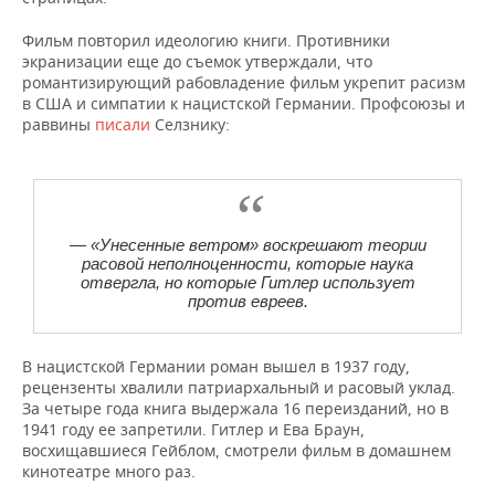
Фильм повторил идеологию книги. Противники
экранизации еще до съемок утверждали, что
романтизирующий рабовладение фильм укрепит расизм
в США и симпатии к нацистской Германии. Профсоюзы и
раввины
писали
Селзнику:
— «Унесенные ветром» воскрешают теории
расовой неполноценности, которые наука
отвергла, но которые Гитлер использует
против евреев.
В нацистской Германии роман вышел в 1937 году,
рецензенты хвалили патриархальный и расовый уклад.
За четыре года книга выдержала 16 переизданий, но в
1941 году ее запретили. Гитлер и Ева Браун,
восхищавшиеся Гейблом, смотрели фильм в домашнем
кинотеатре много раз.