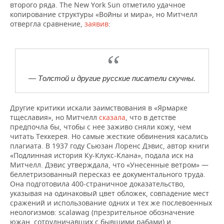
второго ряда. The New York Sun отметило удачное
копирование структуры «Войны и мира», но Митчелл
отвергла сравнение,
заявив
:
— Толстой и другие русские писатели скучны.
Другие критики искали заимствования в «Ярмарке
тщеславия», но Митчелл
сказала
, что в детстве
предпочла бы, чтобы с нее заживо сняли кожу, чем
читать Теккерея. Но самые жесткие обвинения касались
плагиата. В 1937 году Сьюзан Лоренс Дэвис, автор книги
«Подлинная история Ку-Клукс-Клана», подала иск на
Митчелл. Дэвис утверждала, что «Унесенные ветром» —
беллетризованный пересказ ее документального труда.
Она подготовила 400-страничное доказательство,
указывая на одинаковый цвет обложек, совпадение мест
сражений и использование одних и тех же послевоенных
неологизмов: scalawag (презрительное обозначение
южан, сотрудничавших с бывшими рабами) и