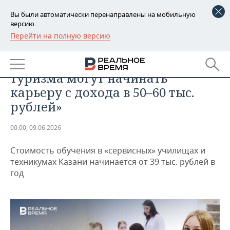
Вы были автоматически перенаправлены на мобильную
версию.
Перейти на полную версию
РЕГИОНЫ
ОБЩЕСТВО
«Специалисты сервиса и
БАШКОРТОСТАН
НОВОСТИ
туризма могут начинать
ТАТАРСТАН
АНАЛИТИКА
карьеру с дохода в 50–60 тыс.
рублей»
УДМУРТИЯ
НОВОСТИ АНАЛИТИКИ
ЭКОНОМИКА
00:00, 09.06.2026
ДЕКЛАРАЦИИ О ДОХОДАХ
НОВОСТИ ЭКОНОМИКИ
ПРОМЫШЛЕННОСТЬ
Стоимость обучения в «сервисных» училищах и
КОРОЛИ ГОСЗАКАЗА ПФО
ФИНАНСЫ
НОВОСТИ
НЕДВИЖИМОСТЬ
техникумах Казани начинается от 39 тыс. рублей в
ПРОМЫШЛЕННОСТИ
год
ВУЗЫ ТАТАРСТАНА
БАНКИ
НОВОСТИ НЕДВИЖИМОСТИ
АВТО
АГРОПРОМ
КОМУ ПРИНАДЛЕЖАТ
БЮДЖЕТ
НОВОСТИ АВТО
БИЗНЕС
ТОРГОВЫЕ ЦЕНТРЫ
МАШИНОСТРОЕНИЕ
ТАТАРСТАНА
ИНВЕСТИЦИИ
НОВОСТИ БИЗНЕСА
ТЕХНОЛОГИИ