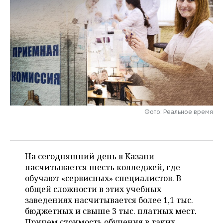
НЕФТЕХИМИЯ
РОЗНИЧНАЯ ТОРГОВЛЯ
НОВОСТИ ТЕХНОЛОГИЙ
МЕРОПРИЯТИЯ
НЕФТЬ
ТРАНСПОРТ
IT
НОВОСТИ МЕРОПРИЯТИЙ
СПОРТ
ОПК
УСЛУГИ
МЕДИА
ВЫЕЗДНАЯ РЕДАКЦИЯ
НОВОСТИ СПОРТА
ОБЩЕСТВО
ЭНЕРГЕТИКА
ТЕЛЕКОММУНИКАЦИИ
БИЗНЕС-БРАНЧИ
ФУТБОЛ
НОВОСТИ ОБЩЕСТВА
ФОТОГАЛЕРЕЯ
ONLINE-КОНФЕРЕНЦИИ
ХОККЕЙ
ВЛАСТЬ
СЮЖЕТЫ
Фото: Реальное время
ОТКРЫТАЯ ЛЕКЦИЯ
БАСКЕТБОЛ
ИНФРАСТРУКТУРА
СПРАВОЧНИК
ВОЛЕЙБОЛ
ИСТОРИЯ
СПИСОК ПЕРСОН
На сегодняшний день в Казани
ПОЛНАЯ ВЕРСИЯ
насчитывается шесть колледжей, где
обучают «сервисных» специалистов. В
КИБЕРСПОРТ
КУЛЬТУРА
СПИСОК КОМПАНИЙ
общей сложности в этих учебных
заведениях насчитывается более 1,1 тыс.
ФИГУРНОЕ КАТАНИЕ
МЕДИЦИНА
бюджетных и свыше 3 тыс. платных мест.
Причем стоимость обучения в таких