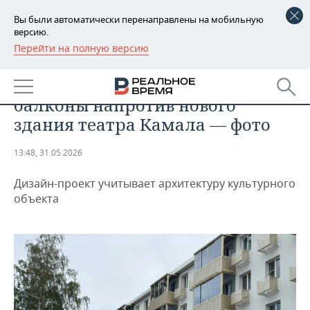
Вы были автоматически перенаправлены на мобильную
версию.
Перейти на полную версию
РЕГИОНЫ
ОБЩЕСТВО
Как выглядят обновленные
БАШКОРТОСТАН
НОВОСТИ
балконы напротив нового
ТАТАРСТАН
АНАЛИТИКА
здания театра Камала — фото
УДМУРТИЯ
НОВОСТИ АНАЛИТИКИ
ЭКОНОМИКА
13:48, 31.05.2026
ДЕКЛАРАЦИИ О ДОХОДАХ
НОВОСТИ ЭКОНОМИКИ
ПРОМЫШЛЕННОСТЬ
Дизайн-проект учитывает архитектуру культурного
объекта
КОРОЛИ ГОСЗАКАЗА ПФО
ФИНАНСЫ
НОВОСТИ
НЕДВИЖИМОСТЬ
ПРОМЫШЛЕННОСТИ
ВУЗЫ ТАТАРСТАНА
БАНКИ
НОВОСТИ НЕДВИЖИМОСТИ
АВТО
АГРОПРОМ
КОМУ ПРИНАДЛЕЖАТ
БЮДЖЕТ
НОВОСТИ АВТО
БИЗНЕС
ТОРГОВЫЕ ЦЕНТРЫ
МАШИНОСТРОЕНИЕ
ТАТАРСТАНА
ИНВЕСТИЦИИ
НОВОСТИ БИЗНЕСА
ТЕХНОЛОГИИ