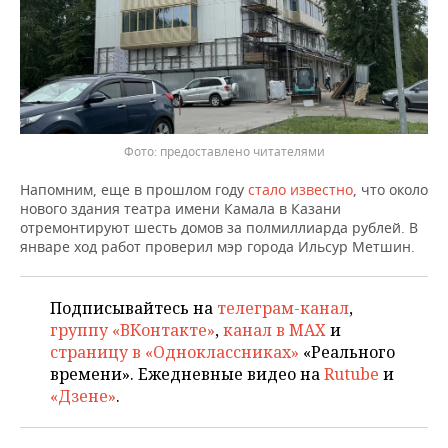
предоставлено читателями
Напомним, еще в прошлом году
стало известно
, что около
нового здания театра имени Камала в Казани
отремонтируют шесть домов за полмиллиарда рублей. В
январе ход работ проверил мэр города Ильсур Метшин.
Подписывайтесь на
телеграм-канал
,
группу «ВКонтакте»
,
канал в MAX
и
страницу в «Одноклассниках»
«Реального
времени». Ежедневные видео на
Rutube
и
«Дзене»
.