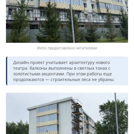
ВОДНЫЕ ВИДЫ СПОРТА
ОБРАЗОВАНИЕ
ХОККЕЙ С МЯЧОМ
ПРОИСШЕСТВИЯ
предоставлено читателями
Дизайн-проект учитывает архитектуру нового
театра: балконы выполнены в светлых тонах с
золотистыми акцентами. При этом работы еще
продолжаются — строительные леса не убраны.