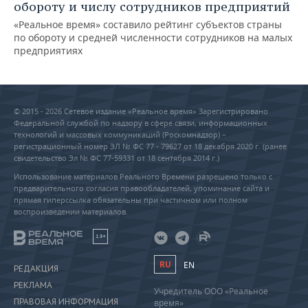
обороту и числу сотрудников предприятий
«Реальное время» составило рейтинг субъектов страны
по обороту и средней численности сотрудников на малых
предприятиях
© 2015 - 2026 Сетевое издание «Реальное время» Зарегистрировано
Федеральной службой по надзору в сфере связи, информационных
технологий и массовых коммуникаций (Роскомнадзор) –
регистрационный номер ЭЛ № ФС 77 - 79627 от 18 декабря 2020 г. (ранее
свидетельство Эл № ФС 77-59331 от 18 сентября 2014 г.)
Использование материалов Реального Времени разрешено только с
предварительного согласия правообладателей, упоминание сайта и
прямая гиперссылка обязательны при частичном или полном
воспроизведении материалов.
18+
RU
EN
РЕДАКЦИЯ
РЕКЛАМА
Учредитель ООО «Реальное
ПРАВОВАЯ ИНФОРМАЦИЯ
время»