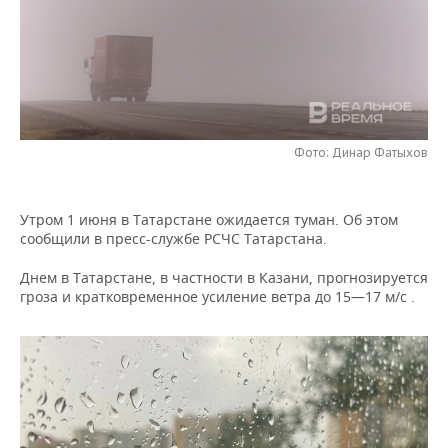
НЕФТЕХИМИЯ
РОЗНИЧНАЯ ТОРГОВЛЯ
НОВОСТИ ТЕХНОЛОГИЙ
МЕРОПРИЯТИЯ
НЕФТЬ
ТРАНСПОРТ
IT
НОВОСТИ МЕРОПРИЯТИЙ
СПОРТ
ОПК
УСЛУГИ
МЕДИА
ВЫЕЗДНАЯ РЕДАКЦИЯ
НОВОСТИ СПОРТА
ОБЩЕСТВО
ЭНЕРГЕТИКА
Фото: Динар Фатыхов
ТЕЛЕКОММУНИКАЦИИ
БИЗНЕС-БРАНЧИ
ФУТБОЛ
НОВОСТИ ОБЩЕСТВА
ФОТОГАЛЕРЕЯ
Утром 1 июня в Татарстане ожидается туман. Об этом
ONLINE-КОНФЕРЕНЦИИ
ХОККЕЙ
ВЛАСТЬ
СЮЖЕТЫ
сообщили в пресс-службе РСЧС Татарстана.
ОТКРЫТАЯ ЛЕКЦИЯ
БАСКЕТБОЛ
ИНФРАСТРУКТУРА
СПРАВОЧНИК
Днем в Татарстане, в частности в Казани, прогнозируется
гроза и кратковременное усиление ветра до 15—17 м/с .
ВОЛЕЙБОЛ
ИСТОРИЯ
СПИСОК ПЕРСОН
ПОЛНАЯ ВЕРСИЯ
КИБЕРСПОРТ
КУЛЬТУРА
СПИСОК КОМПАНИЙ
ФИГУРНОЕ КАТАНИЕ
МЕДИЦИНА