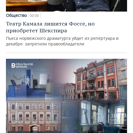
Общество
00:00
Театр Камала лишится Фоссе, но
приобретет Шекспира
Пьеса норвежского драматурга уйдет из репертуара в
декабре: запретили правообладатели