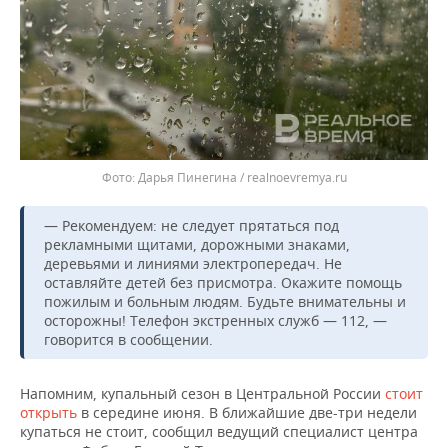
ВОДНЫЕ ВИДЫ СПОРТА
ОБРАЗОВАНИЕ
ХОККЕЙ С МЯЧОМ
ПРОИСШЕСТВИЯ
Дарья Пинегина / realnoevremya.ru
— Рекомендуем: не следует прятаться под
рекламными щитами, дорожными знаками,
деревьями и линиями электропередач. Не
оставляйте детей без присмотра. Окажите помощь
пожилым и больным людям. Будьте внимательны и
осторожны! Телефон экстренных служб — 112, —
говорится в сообщении.
Напомним, купальный сезон в Центральной России
стоит
открыть
в середине июня. В ближайшие две-три недели
купаться не стоит, сообщил ведущий специалист центра