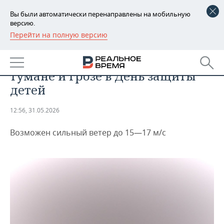
Вы были автоматически перенаправлены на мобильную
версию.
Перейти на полную версию
РЕГИОНЫ
ОБЩЕСТВО
Татарстанцев предупредили о
БАШКОРТОСТАН
НОВОСТИ
тумане и грозе в День защиты
ТАТАРСТАН
АНАЛИТИКА
детей
УДМУРТИЯ
НОВОСТИ АНАЛИТИКИ
ЭКОНОМИКА
12:56, 31.05.2026
ДЕКЛАРАЦИИ О ДОХОДАХ
НОВОСТИ ЭКОНОМИКИ
ПРОМЫШЛЕННОСТЬ
Возможен сильный ветер до 15—17 м/с
КОРОЛИ ГОСЗАКАЗА ПФО
ФИНАНСЫ
НОВОСТИ
НЕДВИЖИМОСТЬ
ПРОМЫШЛЕННОСТИ
ВУЗЫ ТАТАРСТАНА
БАНКИ
НОВОСТИ НЕДВИЖИМОСТИ
АВТО
АГРОПРОМ
КОМУ ПРИНАДЛЕЖАТ
БЮДЖЕТ
НОВОСТИ АВТО
БИЗНЕС
ТОРГОВЫЕ ЦЕНТРЫ
МАШИНОСТРОЕНИЕ
ТАТАРСТАНА
ИНВЕСТИЦИИ
НОВОСТИ БИЗНЕСА
ТЕХНОЛОГИИ