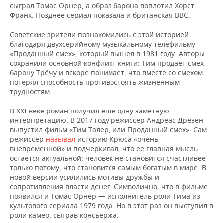
сыграл Томас Орнер, а образ барона воплотил Хорст
Франк. Позднее сериал показала и британская BBC.
Советские зрители познакомились с этой историей
благодаря двухсерийному музыкальному телефильму
«Проданный смех», который вышел в 1981 году. Авторы
сохранили основной конфликт книги: Тим продает смех
барону Трёчу и вскоре понимает, что вместе со смехом
потерял способность противостоять жизненным
трудностям.
В XXI веке роман получил еще одну заметную
интерпретацию. В 2017 году режиссер Андреас Дрезен
выпустил фильм «Тим Талер, или Проданный смех». Сам
режиссер
называл
историю Крюса «очень
вневременной» и подчеркивал, что ее главная мысль
остается актуальной: человек не становится счастливее
только потому, что становится самым богатым в мире. В
новой версии усилились мотивы дружбы и
сопротивления власти денег. Символично, что в фильме
появился и Томас Орнер — исполнитель роли Тима из
культового сериала 1979 года. Но в этот раз он выступил в
роли камео, сыграв консьержа.