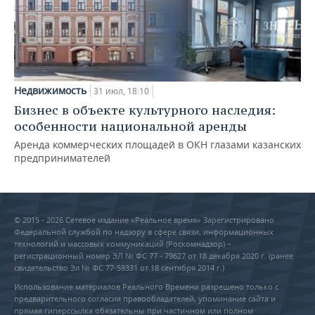
Недвижимость
31 июл, 18:10
Бизнес в объекте культурного наследия:
особенности национальной аренды
Аренда коммерческих площадей в ОКН глазами казанских
предпринимателей
© 2015 - 2026 Сетевое издание «Реальное время» Зарегистрировано
Федеральной службой по надзору в сфере связи, информационных
технологий и массовых коммуникаций (Роскомнадзор) –
регистрационный номер ЭЛ № ФС 77 - 79627 от 18 декабря 2020 г. (ранее
свидетельство Эл № ФС 77-59331 от 18 сентября 2014 г.)
Использование материалов Реального Времени разрешено только с
предварительного согласия правообладателей, упоминание сайта и
прямая гиперссылка обязательны при частичном или полном