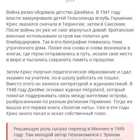
Jahre
Война резко оборвала детство Джеймса. В 1941 году
власти эвакуировали детей Гельголанда вглубь Германии.
Крюс оказался сначала в Тюрингии, затем в Саксонии.
После войны он уже не смог вернуться домой: британские
военные использовали остров как полигон для
бомбардировок. Так в его биографии появилась тема
утраченного дома. Позже она снова и снова возникала в
книгах, где герои отправлялись в путь, искали свое место
в мире и пытались сохранить память о прошлом.
Затем Крюс получил педагогическое образование и сдал
экзамен на учителя, но в школу работать не пошел.
Вместо этого он занялся литературой и журналистикой. В
1948 году Джеймс основал журнал Helgoland, который
помогал поддерживать связь между жителями острова,
разбросанными по разным регионам Германии. Тогда же
вышла его первая книга «Золотая нить». Уже в эти годы
Крюс много писал и искал собственный голос.
Решающую роль сыграл переезд в Мюнхен в 1949
году. Там молодой автор познакомился с Эрихом