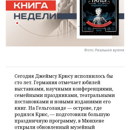
НЕФТЕХИМИЯ
РОЗНИЧНАЯ ТОРГОВЛЯ
НОВОСТИ ТЕХНОЛОГИЙ
МЕРОПРИЯТИЯ
НЕФТЬ
ТРАНСПОРТ
IT
НОВОСТИ МЕРОПРИЯТИЙ
СПОРТ
ОПК
УСЛУГИ
МЕДИА
ВЫЕЗДНАЯ РЕДАКЦИЯ
НОВОСТИ СПОРТА
ОБЩЕСТВО
ЭНЕРГЕТИКА
ТЕЛЕКОММУНИКАЦИИ
БИЗНЕС-БРАНЧИ
ФУТБОЛ
НОВОСТИ ОБЩЕСТВА
Фото: Реальное время
ФОТОГАЛЕРЕЯ
ONLINE-КОНФЕРЕНЦИИ
ХОККЕЙ
ВЛАСТЬ
СЮЖЕТЫ
Сегодня Джеймсу Крюсу исполнилось бы
ОТКРЫТАЯ ЛЕКЦИЯ
БАСКЕТБОЛ
ИНФРАСТРУКТУРА
СПРАВОЧНИК
сто лет. Германия отмечает юбилей
выставками, научными конференциями,
ВОЛЕЙБОЛ
ИСТОРИЯ
СПИСОК ПЕРСОН
ПОЛНАЯ ВЕРСИЯ
семейными праздниками, театральными
постановками и новыми изданиями его
КИБЕРСПОРТ
КУЛЬТУРА
СПИСОК КОМПАНИЙ
книг. На Гельголанде — острове, где
родился Крюс, — подготовили большую
ФИГУРНОЕ КАТАНИЕ
МЕДИЦИНА
праздничную программу, в Мюнхене
открыли обновленный музейный