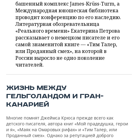
ВОДНЫЕ ВИДЫ СПОРТА
ОБРАЗОВАНИЕ
башенный комплекс James-Krüss-Turm, а
Международная юношеская библиотека
ХОККЕЙ С МЯЧОМ
ПРОИСШЕСТВИЯ
проводит конференцию по его наследию.
Литературная обозревательница
«Реального времени» Екатерина Петрова
рассказывает о немецком писателе и его
самой знаменитой книге — «Тим Талер,
или Проданный смех», на которой в
России выросло не одно поколение
читателей.
ЖИЗНЬ МЕЖДУ
ГЕЛЬГОЛАНДОМ И ГРАН-
КАНАРИЕЙ
Многие помнят Джеймса Крюса прежде всего как
детского писателя, автора книг «Мой прадедушка, герои
и я», «Маяк на Омаровых рифах» и «Тим Талер, или
Проданный смех». Однако за репутацией доброго