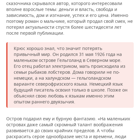
сказочника скрывался автор, которого интересовали
вполне взрослые темы: деньги и власть, свобода и
зависимость, дом и изгнание, успех и его цена. Именно
поэтому роман о мальчике, который продал свой смех, не
потерял актуальности спустя более шестидесяти лет
после первой публикации.
Крюс хорошо знал, что значит потерять
привычный мир. Он родился 31 мая 1926 года на
маленьком острове Гельголанд в Северном море.
Его отец работал электриком, мать происходила из
семьи рыбаков лобстеров. Дома говорили не по-
немецки, а на халундском — гельголандском
варианте северофризского языка. Немецкий язык
будущий писатель освоил только в школе. Позже он
объяснял свою любовь к языкам именно этим
опытом раннего двуязычия.
Остров подарил ему и бурную фантазию. «На маленьких
островах даже самый скромный талант воображения
развивается до своих крайних пределов. А чтобы
раскрасить серое однообразие места и времени, люди