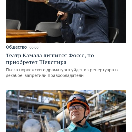
Общество
00:00
Театр Камала лишится Фоссе, но
приобретет Шекспира
Пьеса норвежского драматурга уйдет из репертуара в
декабре: запретили правообладатели