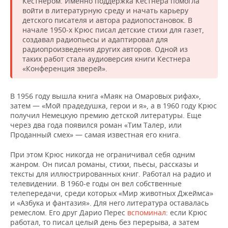
Кестнером. Именно поддержка Кестнера помогла
войти в литературную среду и начать карьеру
детского писателя и автора радиопостановок. В
начале 1950-х Крюс писал детские стихи для газет,
создавал радиопьесы и адаптировал для
радиопроизведения других авторов. Одной из
таких работ стала аудиоверсия книги Кестнера
«Конференция зверей».
В 1956 году вышла книга «Маяк на Омаровых рифах»,
затем — «Мой прадедушка, герои и я», а в 1960 году Крюс
получил Немецкую премию детской литературы. Еще
через два года появился роман «Тим Талер, или
Проданный смех» — самая известная его книга.
При этом Крюс никогда не ограничивал себя одним
жанром. Он писал романы, стихи, пьесы, рассказы и
тексты для иллюстрированных книг. Работал на радио и
телевидении. В 1960-е годы он вел собственные
телепередачи, среди которых «Мир животных Джеймса»
и «Азбука и фантазия». Для него литература оставалась
ремеслом. Его друг Дарио Перес
вспоминал
: если Крюс
работал, то писал целый день без перерыва, а затем