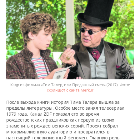
Кадр из фильма «Тим Талер, или Проданный смех» (2017).
скриншот с сайта Merkur
После выхода книги история Тима Талера вышла за
пределы литературы. Особое место занял телесериал
1979 года. Канал ZDF показал его во время
рождественских праздников как первую из своих
знаменитых рождественских серий. Проект собрал
многомиллионную аудиторию и превратился в
настоящий телевизионный феномен. Главную роль