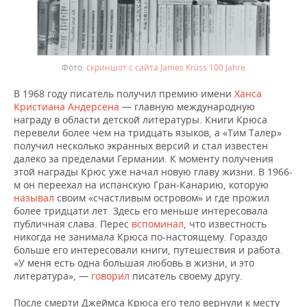
скриншот с сайта James Krüss 100 Jahre
В 1968 году писатель получил премию имени
Ханса
Кристиана Андерсена
— главную международную
награду в области детской литературы. Книги Крюса
перевели более чем на тридцать языков, а «Тим Талер»
получил несколько экранных версий и стал известен
далеко за пределами Германии. К моменту получения
этой награды Крюс уже начал новую главу жизни. В 1966-
м он переехал на испанскую Гран-Канарию, которую
называл
своим «счастливым островом» и где прожил
более тридцати лет. Здесь его меньше интересовала
публичная слава. Перес
вспоминал
, что известность
никогда не занимала Крюса по-настоящему. Гораздо
больше его интересовали книги, путешествия и работа.
«У меня есть одна большая любовь в жизни, и это
литература», —
говорил
писатель своему другу.
После смерти Джеймса Крюса его тело вернули к месту