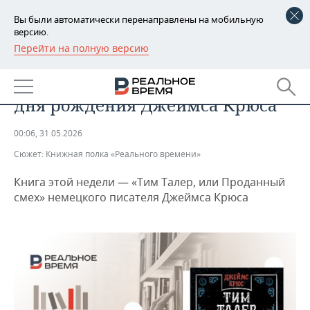
Вы были автоматически перенаправлены на мобильную
версию.
Перейти на полную версию
РЕГИОНЫ
ОБЩЕСТВО
Детский «Фауст»: к столетию со
БАШКОРТОСТАН
НОВОСТИ
дня рождения Джеймса Крюса
ТАТАРСТАН
АНАЛИТИКА
00:06, 31.05.2026
УДМУРТИЯ
НОВОСТИ АНАЛИТИКИ
ЭКОНОМИКА
Сюжет:
Книжная полка «Реального времени»
ДЕКЛАРАЦИИ О ДОХОДАХ
НОВОСТИ ЭКОНОМИКИ
ПРОМЫШЛЕННОСТЬ
Книга этой недели — «Тим Талер, или Проданный
смех» немецкого писателя Джеймса Крюса
КОРОЛИ ГОСЗАКАЗА ПФО
ФИНАНСЫ
НОВОСТИ
НЕДВИЖИМОСТЬ
ПРОМЫШЛЕННОСТИ
ВУЗЫ ТАТАРСТАНА
БАНКИ
НОВОСТИ НЕДВИЖИМОСТИ
АВТО
АГРОПРОМ
КОМУ ПРИНАДЛЕЖАТ
БЮДЖЕТ
НОВОСТИ АВТО
БИЗНЕС
ТОРГОВЫЕ ЦЕНТРЫ
МАШИНОСТРОЕНИЕ
ТАТАРСТАНА
ИНВЕСТИЦИИ
НОВОСТИ БИЗНЕСА
ТЕХНОЛОГИИ