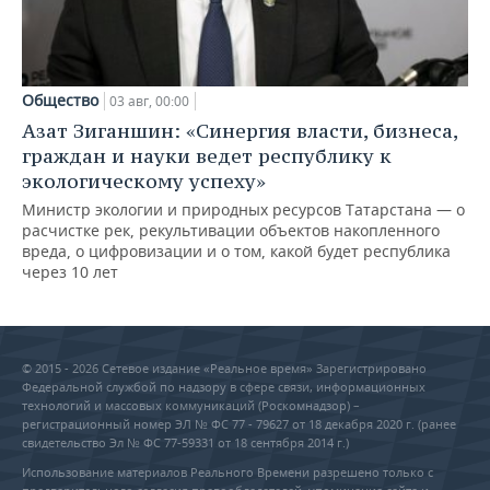
Общество
03 авг, 00:00
Азат Зиганшин: «Синергия власти, бизнеса,
граждан и науки ведет республику к
экологическому успеху»
Министр экологии и природных ресурсов Татарстана — о
расчистке рек, рекультивации объектов накопленного
вреда, о цифровизации и о том, какой будет республика
через 10 лет
© 2015 - 2026 Сетевое издание «Реальное время» Зарегистрировано
Федеральной службой по надзору в сфере связи, информационных
технологий и массовых коммуникаций (Роскомнадзор) –
регистрационный номер ЭЛ № ФС 77 - 79627 от 18 декабря 2020 г. (ранее
свидетельство Эл № ФС 77-59331 от 18 сентября 2014 г.)
Использование материалов Реального Времени разрешено только с