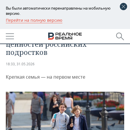
Вы были автоматически перенаправлены на мобильную
версию.
Перейти на полную версию
РЕГИОНЫ
ОБЩЕСТВО
ВЦИОМ назвал топ-5 жизненных
БАШКОРТОСТАН
НОВОСТИ
ценностей российских
ТАТАРСТАН
АНАЛИТИКА
подростков
УДМУРТИЯ
НОВОСТИ АНАЛИТИКИ
ЭКОНОМИКА
18:33, 31.05.2026
ДЕКЛАРАЦИИ О ДОХОДАХ
НОВОСТИ ЭКОНОМИКИ
ПРОМЫШЛЕННОСТЬ
Крепкая семья — на первом месте
КОРОЛИ ГОСЗАКАЗА ПФО
ФИНАНСЫ
НОВОСТИ
НЕДВИЖИМОСТЬ
ПРОМЫШЛЕННОСТИ
ВУЗЫ ТАТАРСТАНА
БАНКИ
НОВОСТИ НЕДВИЖИМОСТИ
АВТО
АГРОПРОМ
КОМУ ПРИНАДЛЕЖАТ
БЮДЖЕТ
НОВОСТИ АВТО
БИЗНЕС
ТОРГОВЫЕ ЦЕНТРЫ
МАШИНОСТРОЕНИЕ
ТАТАРСТАНА
ИНВЕСТИЦИИ
НОВОСТИ БИЗНЕСА
ТЕХНОЛОГИИ