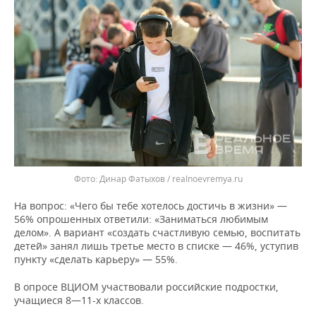
ВОДНЫЕ ВИДЫ СПОРТА
ОБРАЗОВАНИЕ
ХОККЕЙ С МЯЧОМ
ПРОИСШЕСТВИЯ
Динар Фатыхов / realnoevremya.ru
На вопрос: «Чего бы тебе хотелось достичь в жизни» —
56% опрошенных ответили: «Заниматься любимым
делом». А вариант «создать счастливую семью, воспитать
детей» занял лишь третье место в списке — 46%, уступив
пункту «сделать карьеру» — 55%.
В опросе ВЦИОМ участвовали российские подростки,
учащиеся 8—11-х классов.