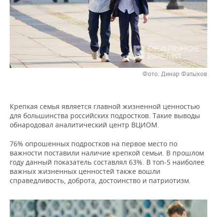
НЕФТЕХИМИЯ
РОЗНИЧНАЯ ТОРГОВЛЯ
НОВОСТИ ТЕХНОЛОГИЙ
МЕРОПРИЯТИЯ
НЕФТЬ
ТРАНСПОРТ
IT
НОВОСТИ МЕРОПРИЯТИЙ
СПОРТ
ОПК
УСЛУГИ
МЕДИА
ВЫЕЗДНАЯ РЕДАКЦИЯ
НОВОСТИ СПОРТА
ОБЩЕСТВО
ЭНЕРГЕТИКА
Фото: Динар Фатыхов
ТЕЛЕКОММУНИКАЦИИ
БИЗНЕС-БРАНЧИ
ФУТБОЛ
НОВОСТИ ОБЩЕСТВА
ФОТОГАЛЕРЕЯ
Крепкая семья является главной жизненной ценностью
ONLINE-КОНФЕРЕНЦИИ
ХОККЕЙ
ВЛАСТЬ
СЮЖЕТЫ
для большинства российских подростков. Такие выводы
обнародовал аналитический центр ВЦИОМ.
ОТКРЫТАЯ ЛЕКЦИЯ
БАСКЕТБОЛ
ИНФРАСТРУКТУРА
СПРАВОЧНИК
76% опрошенных подростков на первое место по
ВОЛЕЙБОЛ
ИСТОРИЯ
СПИСОК ПЕРСОН
ПОЛНАЯ ВЕРСИЯ
важности поставили наличие крепкой семьи. В прошлом
году данный показатель составлял 63%. В топ-5 наиболее
важных жизненных ценностей также вошли
КИБЕРСПОРТ
КУЛЬТУРА
СПИСОК КОМПАНИЙ
справедливость, доброта, достоинство и патриотизм.
ФИГУРНОЕ КАТАНИЕ
МЕДИЦИНА