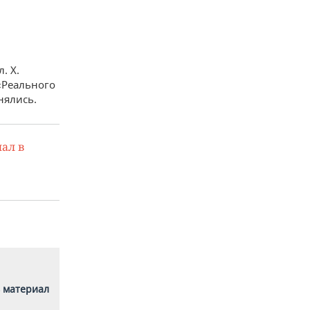
. Х.
«Реального
нялись.
ал в
 материал