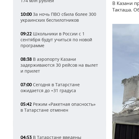
174 млн рублей
В Казани п
Такташа. О
За ночь ПВО сбила более 300
10:00
украинских беспилотников
Школьники в России с 1
09:22
сентября будут учиться по новой
программе
В аэропорту Казани
08:38
задерживаются 30 рейсов на вылет
и прилет
Сегодня в Татарстане
07:00
ожидается до +31 градуса
Режим «Ракетная опасность»
05:42
в Татарстане отменен
В Татарстане введены
04:53