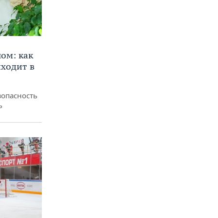
ом: как
ходит в
зопасность
ь