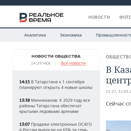
НОВОСТИ
ФОТО
Аналитика
Экономика
Промышленност
НОВОСТИ ОБЩЕСТВА
ОБЩЕСТВ
Все новости
14:29 МСК
В Каз
центр
В Татарстане к 1 сентября
14:15
планируют открыть 4 новые школы
12:27, 31.05.
Минниханов: К 2029 году все
13:38
Сейчас с
районы Татарстана обеспечат
крытыми ледовыми аренами
Продажи электронных ОСАГО
13:07
в России выросли на 65% за семь