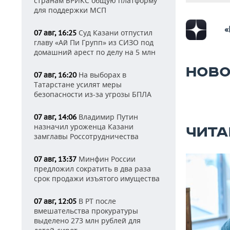
странам БРИКС общую платформу
для поддержки МСП
«
Суд Казани отпустил
07 авг, 16:25
главу «Ай Пи Групп» из СИЗО под
домашний арест по делу на 5 млн
НОВО
На выборах в
07 авг, 16:20
Татарстане усилят меры
безопасности из-за угрозы БПЛА
Владимир Путин
07 авг, 14:06
назначил уроженца Казани
ЧИТА
замглавы Россотрудничества
Минфин России
07 авг, 13:37
предложил сократить в два раза
срок продажи изъятого имущества
В РТ после
07 авг, 12:05
вмешательства прокуратуры
выделено 273 млн рублей для