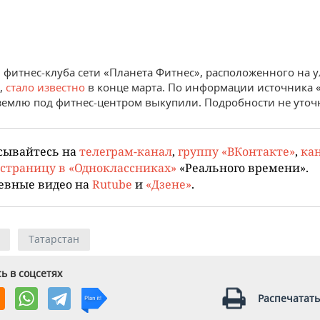
 фитнес-клуба сети «Планета Фитнес», расположенного на ул
4,
стало известно
в конце марта. По информации источника 
землю под фитнес-центром выкупили. Подробности не уточ
сывайтесь на
телеграм-канал
,
группу «ВКонтакте»
,
кан
страницу в «Одноклассниках»
«Реального времени».
евные видео на
Rutube
и
«Дзене»
.
Татарстан
ь в соцсетях
Распечатать