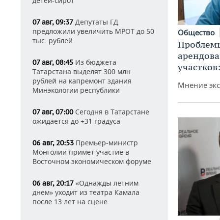
детей-сирот
Депутаты ГД
07 авг, 09:37
предложили увеличить МРОТ до 50
Общество
тыс. рублей
Проблемы
арендов
Из бюджета
07 авг, 08:45
участков
Татарстана выделят 300 млн
рублей на капремонт здания
Мнение экс
Минэкологии республики
Сегодня в Татарстане
07 авг, 07:00
ожидается до +31 градуса
Премьер-министр
06 авг, 20:53
Монголии примет участие в
Восточном экономическом форуме
«Однажды летним
06 авг, 20:17
днем» уходит из театра Камала
после 13 лет на сцене