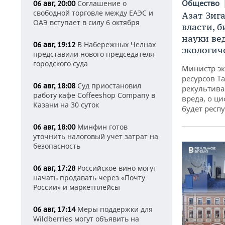
Общество
Соглашение о
06 авг, 20:00
свободной торговле между ЕАЭС и
Азат Зиг
ОАЭ вступает в силу 6 октября
власти, б
науки ве
В Набережных Челнах
06 авг, 19:12
экологич
представили нового председателя
городского суда
Министр э
ресурсов Та
Суд приостановил
06 авг, 18:08
рекультива
работу кафе Coffeeshop Company в
вреда, о ц
Казани на 30 суток
будет респу
Минфин готов
06 авг, 18:00
уточнить налоговый учет затрат на
безопасность
Российское вино могут
06 авг, 17:28
начать продавать через «Почту
России» и маркетплейсы
Меры поддержки для
06 авг, 17:14
Wildberries могут объявить на