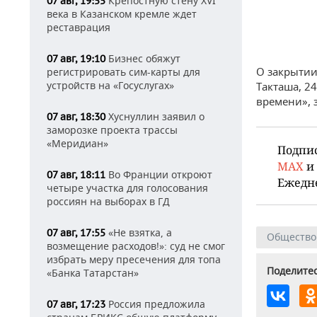
Крепостную стену XVI
07 авг, 19:55
века в Казанском кремле ждет
реставрация
Бизнес обяжут
07 авг, 19:10
О закрытии
регистрировать сим-карты для
устройств на «Госуслугах»
Такташа, 2
времени», 
Хуснуллин заявил о
07 авг, 18:30
заморозке проекта трассы
«Меридиан»
Подпи
MAX
и
Во Франции откроют
07 авг, 18:11
Ежедн
четыре участка для голосования
россиян на выборах в ГД
«Не взятка, а
07 авг, 17:55
Общество
возмещение расходов!»: суд не смог
избрать меру пресечения для топа
Поделитес
«Банка Татарстан»
Россия предложила
07 авг, 17:23