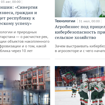
03 авг, 00:00
аншин: «Синергия
изнеса, граждан и
дет республику к
Технологии
31 июл, 00:00
ескому успеху»
Агробизнес под прицел
кибербезопасность при
кологии и природных
тарстана — о расчистке рек,
сельское хозяйство
ции объектов накопленного
ифровизации и о том, какой
Зачем выстраивать кибербе
блика через 10 лет
в агросекторе и с чего начат