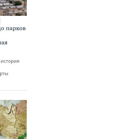
до парков
ная
 история
арты