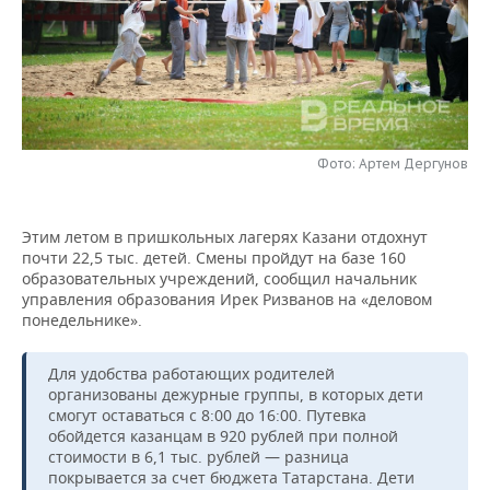
НЕФТЕХИМИЯ
РОЗНИЧНАЯ ТОРГОВЛЯ
НОВОСТИ ТЕХНОЛОГИЙ
МЕРОПРИЯТИЯ
НЕФТЬ
ТРАНСПОРТ
IT
НОВОСТИ МЕРОПРИЯТИЙ
СПОРТ
ОПК
УСЛУГИ
МЕДИА
ВЫЕЗДНАЯ РЕДАКЦИЯ
НОВОСТИ СПОРТА
ОБЩЕСТВО
ЭНЕРГЕТИКА
Фото: Артем Дергунов
ТЕЛЕКОММУНИКАЦИИ
БИЗНЕС-БРАНЧИ
ФУТБОЛ
НОВОСТИ ОБЩЕСТВА
ФОТОГАЛЕРЕЯ
Этим летом в пришкольных лагерях Казани отдохнут
ONLINE-КОНФЕРЕНЦИИ
ХОККЕЙ
ВЛАСТЬ
СЮЖЕТЫ
почти 22,5 тыс. детей. Смены пройдут на базе 160
образовательных учреждений, сообщил начальник
ОТКРЫТАЯ ЛЕКЦИЯ
БАСКЕТБОЛ
ИНФРАСТРУКТУРА
СПРАВОЧНИК
управления образования Ирек Ризванов на «деловом
понедельнике».
ВОЛЕЙБОЛ
ИСТОРИЯ
СПИСОК ПЕРСОН
ПОЛНАЯ ВЕРСИЯ
Для удобства работающих родителей
КИБЕРСПОРТ
КУЛЬТУРА
СПИСОК КОМПАНИЙ
организованы дежурные группы, в которых дети
смогут оставаться с 8:00 до 16:00. Путевка
обойдется казанцам в 920 рублей при полной
ФИГУРНОЕ КАТАНИЕ
МЕДИЦИНА
стоимости в 6,1 тыс. рублей — разница
покрывается за счет бюджета Татарстана. Дети