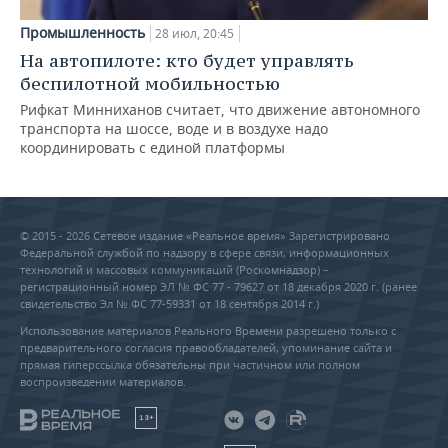
Промышленность
28 июл, 20:45
На автопилоте: кто будет управлять
беспилотной мобильностью
Рифкат Минниханов считает, что движение автономного
транспорта на шоссе, воде и в воздухе надо
координировать с единой платформы
© 2015 - 2026 Сетевое издание «Реальное время» Зарегистрировано
Федеральной службой по надзору в сфере связи, информационных
технологий и массовых коммуникаций (Роскомнадзор) –
регистрационный номер ЭЛ № ФС 77 - 79627 от 18 декабря 2020 г. (ранее
свидетельство Эл № ФС 77-59331 от 18 сентября 2014 г.)
Использование материалов Реального Времени разрешено только с
предварительного согласия правообладателей, упоминание сайта и
прямая гиперссылка обязательны при частичном или полном
воспроизведении материалов.
18+