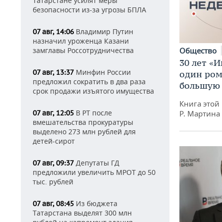
Татарстане усилят меры
безопасности из-за угрозы БПЛА
Владимир Путин
07 авг, 14:06
назначил уроженца Казани
Общество
замглавы Россотрудничества
30 лет «И
Минфин России
07 авг, 13:37
один ром
предложил сократить в два раза
большую 
срок продажи изъятого имущества
Книга этой
В РТ после
Р. Мартина
07 авг, 12:05
вмешательства прокуратуры
выделено 273 млн рублей для
детей-сирот
Депутаты ГД
07 авг, 09:37
предложили увеличить МРОТ до 50
тыс. рублей
Из бюджета
07 авг, 08:45
Татарстана выделят 300 млн