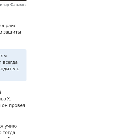
Динар Фатыхов
ил раис
ем защиты
тям
и всегда
водитель
й
ьз Х.
я он провел
получию
о тогда