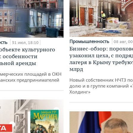
Промышленность
ость
08 авг, 00
31 июл, 18:10
Бизнес-обзор: порохов
 объекте культурного
узаконил цеха, с подр
: особенности
лагеря в Крыму требуют
льной аренды
млрд
ммерческих площадей в ОКН
занских предпринимателей
Новый собственник НЧТЗ п
долю и в группе компаний 
Холдинг»