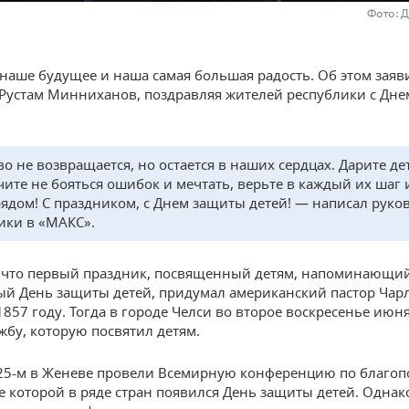
Фото: 
 наше будущее и наша самая большая радость. Об этом заяв
 Рустам Минниханов, поздравляя жителей республики с Дн
во не возвращается, но остается в наших сердцах. Дарите де
учите не бояться ошибок и мечтать, верьте в каждый их шаг 
рядом! С праздником, с Днем защиты детей! — написал руко
ики в «МАКС».
 что первый праздник, посвященный детям, напоминающи
й День защиты детей, придумал американский пастор Чарл
1857 году. Тогда в городе Челси во второе воскресенье июн
жбу, которую посвятил детям.
25-м в Женеве провели Всемирную конференцию по благо
ле которой в ряде стран появился День защиты детей. Однак