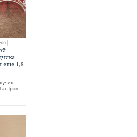
:00
ой
ядчика
 еще 1,8
олучил
«ТатПром-