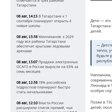
отмечается в трех районах
Татарстана
В Татарстане к 1
08 авг, 14:15
Дети — это
сентября планируют открыть 4
Татарстана
новые школы
детей.
Минниханов: к 2029
08 авг, 13:38
году все районы Татарстана
— Детст
обеспечат крытыми ледовыми
тепло, 
аренами
будьте 
республ
Продажи электронных
08 авг, 13:07
ОСАГО в России выросли на 65% за
семь месяцев
Напомним,
современны
78% российских
08 авг, 12:38
Леонард в 
подростков планируют быстро
особую слу
стать начальниками
Позже в 19
Власти России
08 авг, 12:10
детей, пос
расширили список премий, чьи