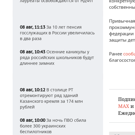
конкретную
лауреаты освобождаются от НДФЛ
собственны
Привычная 
прокоммун
За 10 лет пенсия
08 авг, 11:13
госслужащих в России увеличилась
федерации 
в два раза
защиты дет
Осенние каникулы у
08 авг, 10:43
Ранее
сооб
ряда российских школьников будут
благососто
длиннее зимних
В столице РТ
08 авг, 10:12
отремонтируют ряд зданий
Подпи
Казанского кремля за 174 млн
MAX
и
рублей
Ежедн
За ночь ПВО сбила
08 авг, 10:00
более 300 украинских
беспилотников