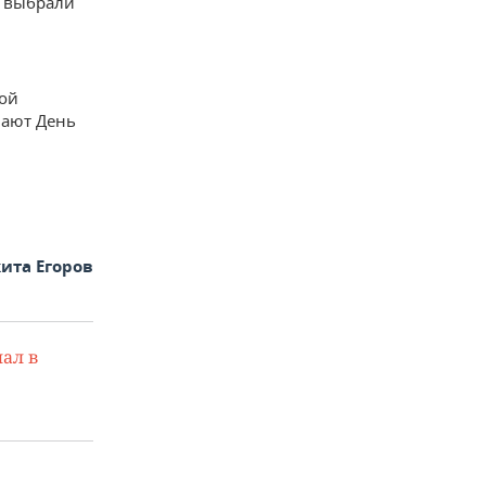
а выбрали
ой
чают День
ита Егоров
ал в