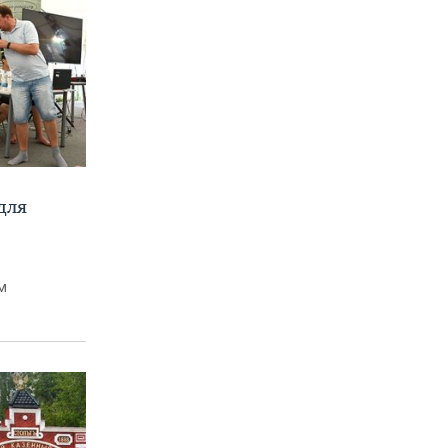
для
м