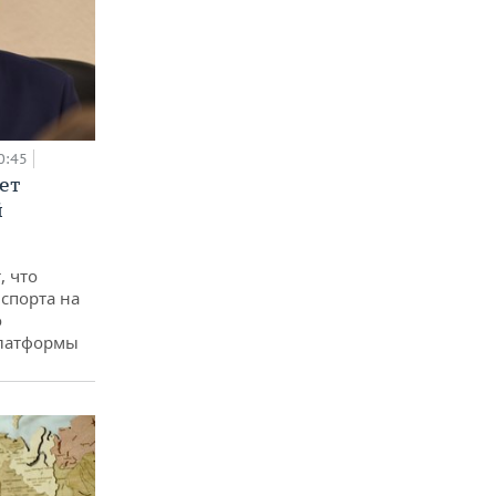
0:45
ет
й
, что
спорта на
о
платформы