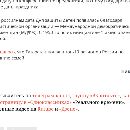
 дату на конференции не предложили, поэтому государств
е даты праздника.
россиянам дата Дня защиты детей появилась благодаря
истической организации — Международной демократическ
женщин (МДФЖ). С 1950-го по их инициативе 1 июня отме
ей.
щалось
, что Татарстан попал в топ-10 регионов России по
янию семей.
Ник
сывайтесь на
телеграм-канал
,
группу «ВКонтакте»
,
кан
страницу в «Одноклассниках»
«Реального времени».
евные видео на
Rutube
и
«Дзене»
.