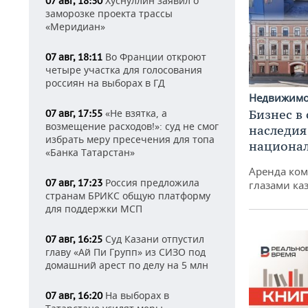
Хуснуллин заявил о
07 авг, 18:30
заморозке проекта трассы
«Меридиан»
Во Франции откроют
07 авг, 18:11
четыре участка для голосования
россиян на выборах в ГД
Недвижим
Бизнес в
«Не взятка, а
07 авг, 17:55
возмещение расходов!»: суд не смог
наследия
избрать меру пресечения для топа
национа
«Банка Татарстан»
Аренда ко
Россия предложила
07 авг, 17:23
глазами ка
странам БРИКС общую платформу
для поддержки МСП
Суд Казани отпустил
07 авг, 16:25
главу «Ай Пи Групп» из СИЗО под
домашний арест по делу на 5 млн
На выборах в
07 авг, 16:20