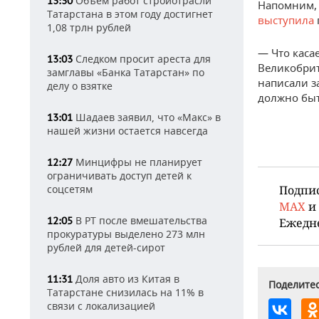
Объем работ стройотрасли
13:30
Напомним, 
Татарстана в этом году достигнет
выступила
1,08 трлн рублей
— Что касае
Следком просит ареста для
13:03
Великобрит
замглавы «Банка Татарстан» по
написали за
делу о взятке
должно быт
Шадаев заявил, что «Макс» в
13:01
нашей жизни остается навсегда
Минцифры не планирует
12:27
ограничивать доступ детей к
Подпи
соцсетям
MAX
и
В РТ после вмешательства
12:05
Ежедн
прокуратуры выделено 273 млн
рублей для детей-сирот
Доля авто из Китая в
11:31
Поделитес
Татарстане снизилась на 11% в
связи с локализацией