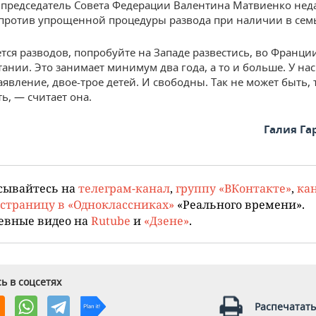
председатель Совета Федерации Валентина Матвиенко нед
против упрощенной процедуры развода при наличии в семь
тся разводов, попробуйте на Западе развестись, во Франции
ании. Это занимает минимум два года, а то и больше. У на
явление, двое-трое детей. И свободны. Так не может быть, 
ь, — считает она.
Галия Г
сывайтесь на
телеграм-канал
,
группу «ВКонтакте»
,
кан
страницу в «Одноклассниках»
«Реального времени».
евные видео на
Rutube
и
«Дзене»
.
ь в соцсетях
Распечатать