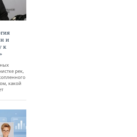
ргия
ан и
у к
»
дных
чистке рек,
копленного
ом, какой
ет