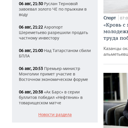
Руслан Терновой
06 авг, 21:30
завоевал золото ЧЕ по прыжкам в
воду
Спорт
07:
«Кровь с
Аэропорт
06 авг, 21:22
молодежь
Шереметьево разрешили продать
труда по
частному инвестору
Казанцы ок
Над Татарстаном сбили
06 авг, 21:00
альметьевц
БПЛА
Премьер-министр
06 авг, 20:53
Монголии примет участие в
Восточном экономическом форуме
«Ак Барс» в серии
06 авг, 20:38
буллитов победил «Нефтяник» в
товарищеском матче
Новости раздела