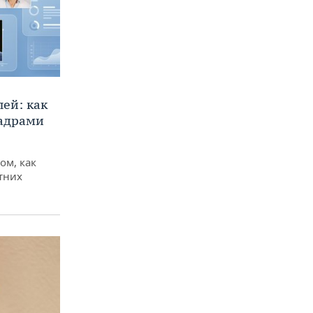
ей: как
кадрами
ом, как
тних