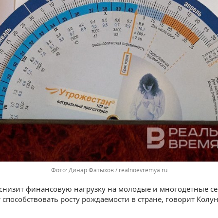
Динар Фатыхов / realnoevremya.ru
 снизит финансовую нагрузку на молодые и многодетные се
т способствовать росту рождаемости в стране, говорит Колун