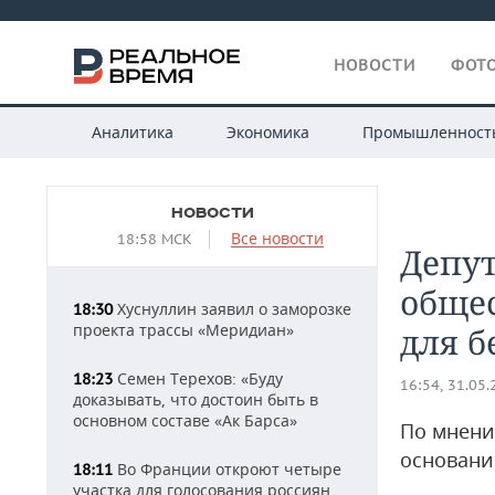
НОВОСТИ
ФОТО
Аналитика
Экономика
Промышленност
НОВОСТИ
Все новости
18:58 МСК
Депут
обще
Хуснуллин заявил о заморозке
18:30
проекта трассы «Меридиан»
для 
Семен Терехов: «Буду
18:23
16:54, 31.05
доказывать, что достоин быть в
основном составе «Ак Барса»
По мнени
основани
Во Франции откроют четыре
18:11
участка для голосования россиян