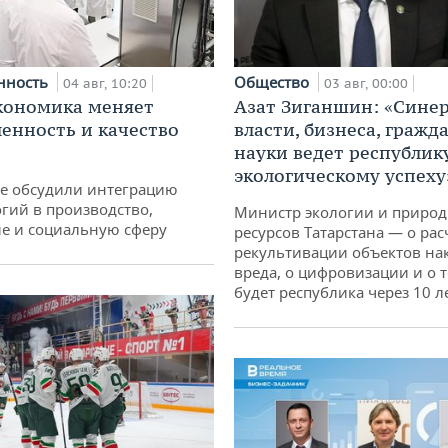
нность
Общество
04 авг, 10:20
03 авг, 00:00
кономика меняет
Азат Зиганшин: «Сине
нность и качество
власти, бизнеса, гражд
науки ведет республик
экологическому успеху
не обсудили интеграцию
гий в производство,
Министр экологии и приро
е и социальную сферу
ресурсов Татарстана — о рас
рекультивации объектов на
вреда, о цифровизации и о т
будет республика через 10 л