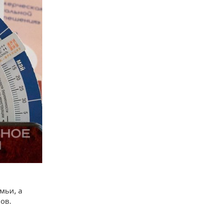
мьи, а
ов.