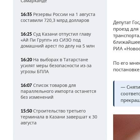
Самарканде
Резервы России на 1 августа
16:35
составили 720,3 млрд долларов
Депутат Го
проезд для
Суд Казани отпустил главу
16:25
транспорта
«Ай Пи Групп» из СИЗО под
ближайшее 
домашний арест по делу на 5 млн
РИА «Новос
На выборах в Татарстане
16:20
По его мне
усилят меры безопасности из-за
постановке
угрозы БПЛА
Список товаров для
16:07
— Сняти
параллельного импорта останется
соответ
без изменений
прекращ
Строительство третьего
15:50
терминала в Казани завершат к 30
августа