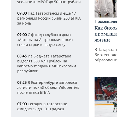
увеличить МРОТ до 50 тыс. рублей
Над Татарстаном и еще 17
09:00
регионами России сбили 203 БПЛА
Промышле
за ночь
Как биоэ
промышле
С фасада клубного дома
09:00
жизни
«Авторы на Астрономической»
сняли строительную сетку
В Татарста
биотехноло
Из бюджета Татарстана
08:45
образовани
выделят 300 млн рублей на
капремонт здания Минэкологии
республики
В Екатеринбурге загорелся
08:23
логистический объект Wildberries
после атаки БПЛА
Сегодня в Татарстане
07:00
ожидается до +31 градуса