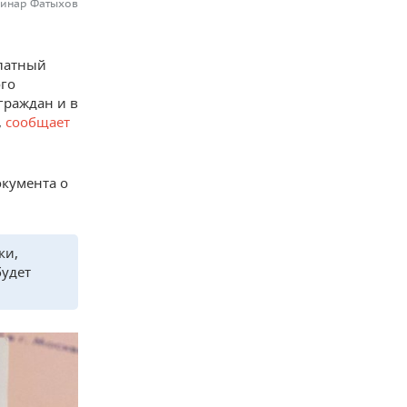
Динар Фатыхов
платный
ого
граждан и в
,
сообщает
окумента о
ки,
будет