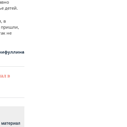
авно
е детей.
, в
с пришли,
так не
арифуллина
ал в
 материал