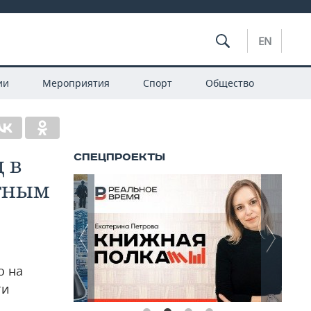
EN
ии
Мероприятия
Спорт
Общество
 в
атным
о на
ти