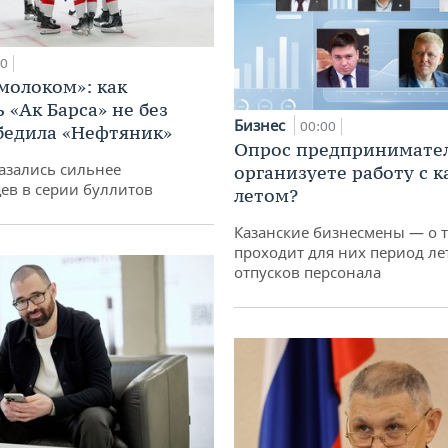
00
 молоком»: как
 «Ак Барса» не без
Бизнес
00:00
бедила «Нефтяник»
Опрос предпринимател
азались сильнее
организуете работу с 
ев в серии буллитов
летом?
Казанские бизнесмены — о т
проходит для них период ле
отпусков персонала