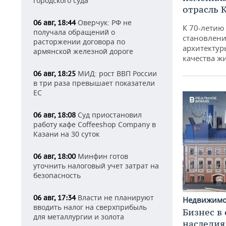
городского суда
отрасль 
Оверчук: РФ не
06 авг, 18:44
К 70-летию
получала обращений о
становлени
расторжении договора по
архитектур
армянской железной дороге
качества ж
МИД: рост ВВП России
06 авг, 18:25
в три раза превышает показатели
ЕС
Суд приостановил
06 авг, 18:08
работу кафе Coffeeshop Company в
Казани на 30 суток
Минфин готов
06 авг, 18:00
уточнить налоговый учет затрат на
безопасность
Власти не планируют
06 авг, 17:34
Недвижим
вводить налог на сверхприбыль
Бизнес в
для металлургии и золота
наследия