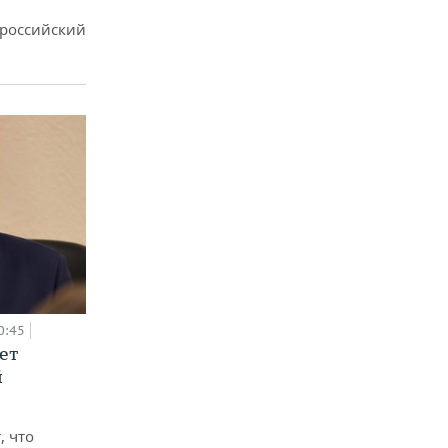
ероссийский
0:45
ет
й
, что