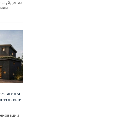
га уйдет из
тили
в»: жилье
истов или
реновации