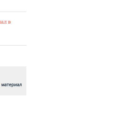
ал в
 материал