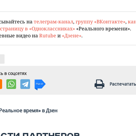
сывайтесь на
телеграм-канал
,
группу «ВКонтакте»
,
кан
страницу в «Одноклассниках»
«Реального времени».
евные видео на
Rutube
и
«Дзене»
.
ь в соцсетях
Распечатать
Реальное время» в Дзен