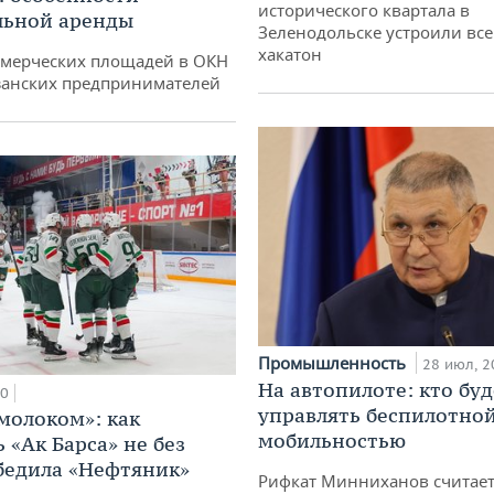
исторического квартала в
льной аренды
Зеленодольске устроили вс
хакатон
ммерческих площадей в ОКН
занских предпринимателей
Промышленность
28 июл, 2
На автопилоте: кто буд
00
управлять беспилотно
 молоком»: как
мобильностью
 «Ак Барса» не без
бедила «Нефтяник»
Рифкат Минниханов считает