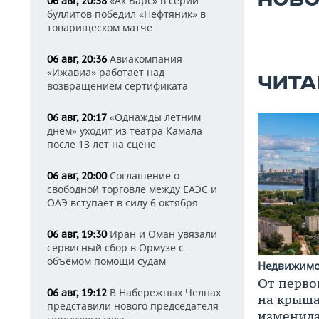
НОВО
«Ак Барс» в серии
06 авг, 20:38
буллитов победил «Нефтяник» в
товарищеском матче
Авиакомпания
06 авг, 20:36
«Ижавиа» работает над
ЧИТА
возвращением сертификата
«Однажды летним
06 авг, 20:17
днем» уходит из театра Камала
после 13 лет на сцене
Соглашение о
06 авг, 20:00
свободной торговле между ЕАЭС и
ОАЭ вступает в силу 6 октября
Иран и Оман увязали
06 авг, 19:30
сервисный сбор в Ормузе с
объемом помощи судам
Недвижим
От перво
В Набережных Челнах
06 авг, 19:12
на крышах
представили нового председателя
изменила