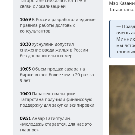
Татарстане снизилась на 11% в
Мэр Казани
связи с локализацией
Татарстана
В России разработали единые
10:59
правила работы долговых
— Празд
консультантов
очень а
Минниха
Хуснуллин допустил
10:30
мы встр
снижение ввода жилья в России
топовых
без дополнительных мер
Объем продаж сахара на
10:03
бирже вырос более чем в 20 раз за
9 лет
Парафехтовальщики
10:00
Татарстана получили финансовую
поддержку для закупки экипировки
Анвар Гатиятулин:
09:51
«Молодежь старается, для нас это
главное»