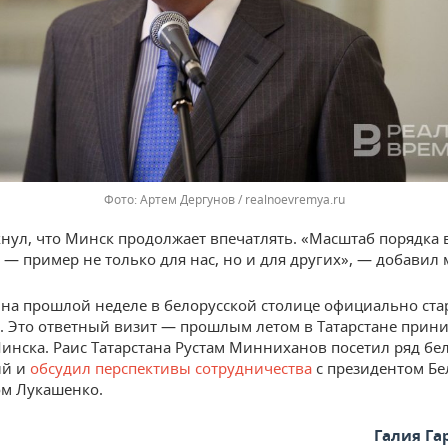
Артем Дергунов / realnoevremya.ru
нул, что Минск продолжает впечатлять. «Масштаб порядка 
 — пример не только для нас, но и для других», — добавил 
на прошлой неделе в белорусской столице официально ста
. Это ответный визит — прошлым летом в Татарстане прин
инска. Раис Татарстана Рустам Минниханов посетил ряд бе
ий и
обсудил перспективы сотрудничества
с президентом Бе
м Лукашенко.
Галия Г