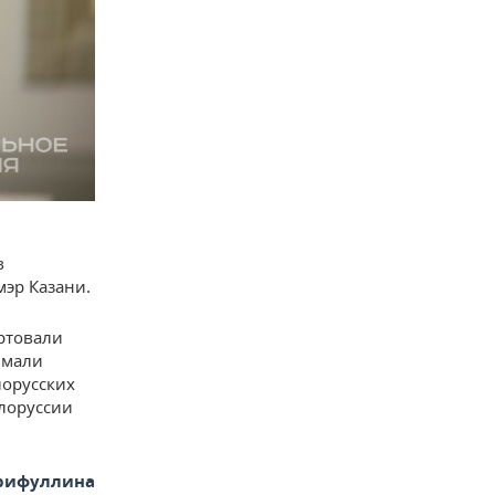
в
мэр Казани.
ртовали
имали
лорусских
лоруссии
арифуллина