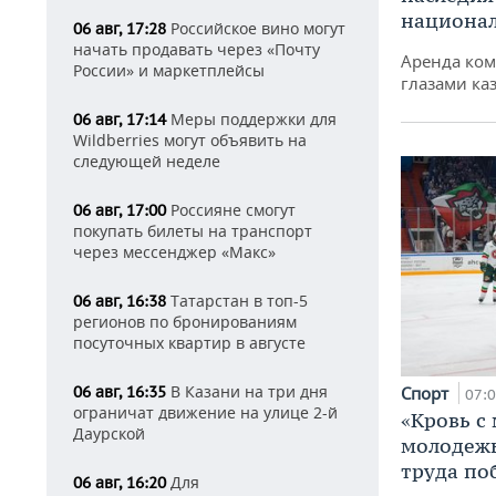
национа
Российское вино могут
06 авг, 17:28
начать продавать через «Почту
Аренда ко
России» и маркетплейсы
глазами ка
Меры поддержки для
06 авг, 17:14
Wildberries могут объявить на
следующей неделе
Россияне смогут
06 авг, 17:00
покупать билеты на транспорт
через мессенджер «Макс»
Татарстан в топ-5
06 авг, 16:38
регионов по бронированиям
посуточных квартир в августе
В Казани на три дня
06 авг, 16:35
Спорт
07:
ограничат движение на улице 2-й
«Кровь с
Даурской
молодежь
труда по
Для
06 авг, 16:20