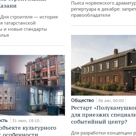
Пьеса норвежского драматур
Казани
репертуара в декабре: запре
правообладатели
 Дня строителя — история
я татарстанской
ы и новые стандарты
илья
Общество
06 авг, 00:00
Рестарт «Полукамушко
для приезжих специал
ость
31 июл, 18:10
событийный центр?
 объекте культурного
Для разработки концепции 
: особенности