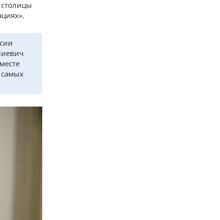
 столицы
ациях».
ссии
лиевич
месте
 самых