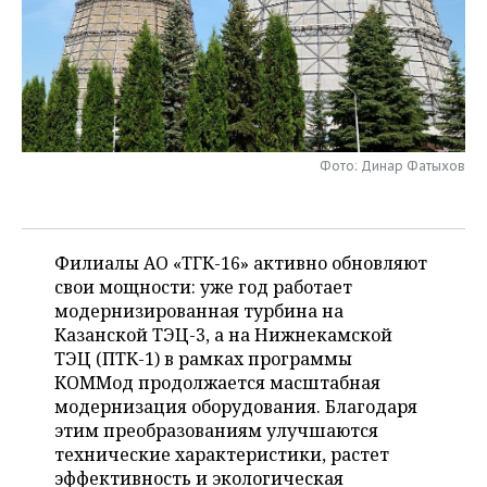
НЕФТЕХИМИЯ
РОЗНИЧНАЯ ТОРГОВЛЯ
НОВОСТИ ТЕХНОЛОГИЙ
МЕРОПРИЯТИЯ
НЕФТЬ
ТРАНСПОРТ
IT
НОВОСТИ МЕРОПРИЯТИЙ
СПОРТ
ОПК
УСЛУГИ
МЕДИА
ВЫЕЗДНАЯ РЕДАКЦИЯ
НОВОСТИ СПОРТА
ОБЩЕСТВО
ЭНЕРГЕТИКА
Фото: Динар Фатыхов
ТЕЛЕКОММУНИКАЦИИ
БИЗНЕС-БРАНЧИ
ФУТБОЛ
НОВОСТИ ОБЩЕСТВА
ФОТОГАЛЕРЕЯ
ONLINE-КОНФЕРЕНЦИИ
ХОККЕЙ
ВЛАСТЬ
СЮЖЕТЫ
Филиалы АО «ТГК-16» активно обновляют
свои мощности: уже год работает
ОТКРЫТАЯ ЛЕКЦИЯ
БАСКЕТБОЛ
ИНФРАСТРУКТУРА
СПРАВОЧНИК
модернизированная турбина на
Казанской ТЭЦ-3, а на Нижнекамской
ВОЛЕЙБОЛ
ИСТОРИЯ
СПИСОК ПЕРСОН
ПОЛНАЯ ВЕРСИЯ
ТЭЦ (ПТК-1) в рамках программы
КОММод продолжается масштабная
КИБЕРСПОРТ
КУЛЬТУРА
СПИСОК КОМПАНИЙ
модернизация оборудования. Благодаря
этим преобразованиям улучшаются
ФИГУРНОЕ КАТАНИЕ
МЕДИЦИНА
технические характеристики, растет
эффективность и экологическая