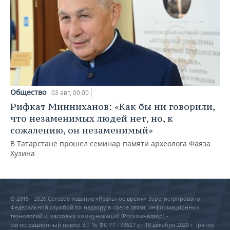
Общество
03 авг, 00:00
Рифкат Минниханов: «Как бы ни говорили,
что незаменимых людей нет, но, к
сожалению, он незаменимый»
В Татарстане прошел семинар памяти археолога Фаяза
Хузина
© 2015 - 2026 Сетевое издание «Реальное время» Зарегистрировано
Федеральной службой по надзору в сфере связи, информационных
технологий и массовых коммуникаций (Роскомнадзор) –
регистрационный номер ЭЛ № ФС 77 - 79627 от 18 декабря 2020 г. (ранее