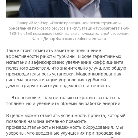
Валерий Мейзер: «После проведенной реконструкции и
обновления паркового ресурса в эксплуатации турбоагрегат Т-50-
130-1 ст. №3 показывает себя только с положительной стороны».
Динар Фатыхов / realnoevremya.ru
Также стоит отметить заметное повышение
эффективности работы турбины. В ходе гарантийных
испытаний зафиксировано увеличение коэффициента
полезного действия, что значительно улучшило общую
производительность установки. Модернизированная
система автоматизации управления турбиной
демонстрирует высокую надежность и точность.
— Это позволяет нам не только сократить затраты на
топливо, но и увеличить объемы выработки энергии.
В целом можно отметить успешность проекта, который
позволил нам значительно повысить
производительность и надежность оборудования. Мы
уверены, что введенные улучшения при проведении