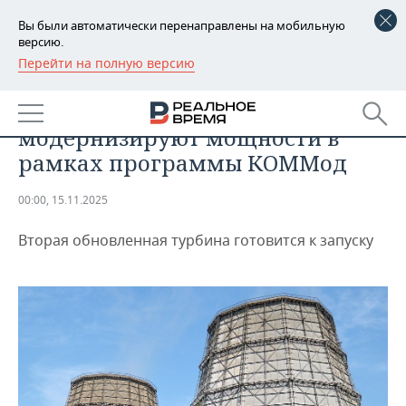
Вы были автоматически перенаправлены на мобильную
версию.
Перейти на полную версию
РЕГИОНЫ
ПРОМЫШЛЕННОСТЬ
Филиалы ТГК-16 активно
БАШКОРТОСТАН
НОВОСТИ
модернизируют мощности в
ТАТАРСТАН
АНАЛИТИКА
рамках программы КОММод
УДМУРТИЯ
НОВОСТИ АНАЛИТИКИ
ЭКОНОМИКА
00:00, 15.11.2025
ДЕКЛАРАЦИИ О ДОХОДАХ
НОВОСТИ ЭКОНОМИКИ
ПРОМЫШЛЕННОСТЬ
Вторая обновленная турбина готовится к запуску
КОРОЛИ ГОСЗАКАЗА ПФО
ФИНАНСЫ
НОВОСТИ
НЕДВИЖИМОСТЬ
ПРОМЫШЛЕННОСТИ
ВУЗЫ ТАТАРСТАНА
БАНКИ
НОВОСТИ НЕДВИЖИМОСТИ
АВТО
АГРОПРОМ
КОМУ ПРИНАДЛЕЖАТ
БЮДЖЕТ
НОВОСТИ АВТО
БИЗНЕС
ТОРГОВЫЕ ЦЕНТРЫ
МАШИНОСТРОЕНИЕ
ТАТАРСТАНА
ИНВЕСТИЦИИ
НОВОСТИ БИЗНЕСА
ТЕХНОЛОГИИ