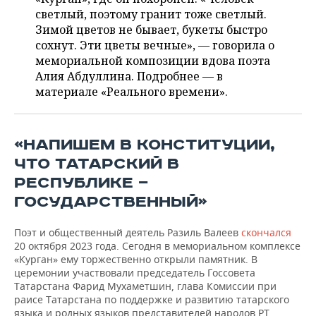
ВОДНЫЕ ВИДЫ СПОРТА
ОБРАЗОВАНИЕ
светлый, поэтому гранит тоже светлый.
Зимой цветов не бывает, букеты быстро
ХОККЕЙ С МЯЧОМ
ПРОИСШЕСТВИЯ
сохнут. Эти цветы вечные», — говорила о
мемориальной композиции вдова поэта
Алия Абдуллина. Подробнее — в
материале «Реального времени».
«НАПИШЕМ В КОНСТИТУЦИИ,
ЧТО ТАТАРСКИЙ В
РЕСПУБЛИКЕ —
ГОСУДАРСТВЕННЫЙ»
Поэт и общественный деятель Разиль Валеев
скончался
20 октября 2023 года. Сегодня в мемориальном комплексе
«Курган» ему торжественно открыли памятник. В
церемонии участвовали председатель Госсовета
Татарстана Фарид Мухаметшин, глава Комиссии при
раисе Татарстана по поддержке и развитию татарского
языка и родных языков представителей народов РТ