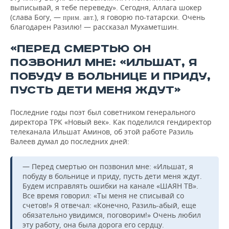
выписывай, я тебе переведу». Сегодня, Аллага шокер
(слава Богу, —
), я говорю по-татарски. Очень
прим. авт.
благодарен Разилю! — рассказал Мухаметшин.
«ПЕРЕД СМЕРТЬЮ ОН
ПОЗВОНИЛ МНЕ: «ИЛЬШАТ, Я
ПОБУДУ В БОЛЬНИЦЕ И ПРИДУ,
ПУСТЬ ДЕТИ МЕНЯ ЖДУТ»
Последние годы поэт был советником генерального
директора ТРК «Новый век». Как поделился гендиректор
телеканала Ильшат Аминов, об этой работе Разиль
Валеев думал до последних дней:
— Перед смертью он позвонил мне: «Ильшат, я
побуду в больнице и приду, пусть дети меня ждут.
Будем исправлять ошибки на канале «ШАЯН ТВ».
Все время говорил: «Ты меня не списывай со
счетов!» Я отвечал: «Конечно, Разиль-абый, еще
обязательно увидимся, поговорим!» Очень любил
эту работу, она была дорога его сердцу.