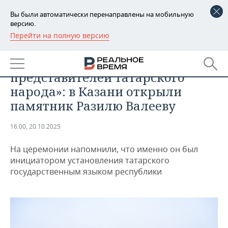
Вы были автоматически перенаправлены на мобильную
версию.
Перейти на полную версию
РЕГИОНЫ
ОБЩЕСТВО
«Один из лучших
БАШКОРТОСТАН
НОВОСТИ
представителей татарского
ТАТАРСТАН
АНАЛИТИКА
народа»: в Казани открыли
памятник Разилю Валееву
УДМУРТИЯ
НОВОСТИ АНАЛИТИКИ
ЭКОНОМИКА
16:00, 20.10.2025
ДЕКЛАРАЦИИ О ДОХОДАХ
НОВОСТИ ЭКОНОМИКИ
ПРОМЫШЛЕННОСТЬ
На церемонии напомнили, что именно он был
КОРОЛИ ГОСЗАКАЗА ПФО
ФИНАНСЫ
НОВОСТИ
НЕДВИЖИМОСТЬ
инициатором установления татарского
ПРОМЫШЛЕННОСТИ
государственным языком республики
ВУЗЫ ТАТАРСТАНА
БАНКИ
НОВОСТИ НЕДВИЖИМОСТИ
АВТО
АГРОПРОМ
КОМУ ПРИНАДЛЕЖАТ
БЮДЖЕТ
НОВОСТИ АВТО
БИЗНЕС
ТОРГОВЫЕ ЦЕНТРЫ
МАШИНОСТРОЕНИЕ
ТАТАРСТАНА
ИНВЕСТИЦИИ
НОВОСТИ БИЗНЕСА
ТЕХНОЛОГИИ