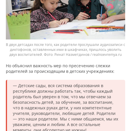
В двух детсадах после того, как родители прослушали аудиозаписи с
диктофонов, оставленных ими в шкафчиках, пришлось уволить
двух воспитателей.
Ринат Назметдинов / realnoevremya.ru
Но объяснил важность мер по пресечению слежки
родителей за происходящим в детских учреждениях:
— Детские сады, вся система образования в
республике должны работать так, чтобы каждый
родитель был уверен в том, что мы отвечаем за
безопасность детей, за обучение, за воспитание,
что в надежных руках дети, у них компетентные
учителя, руководители, любящие детей. Родители
— это наши родители. Мы с ними общаемся, мы их
уважаем, ценим и любим. А все остальные
моменты, они абсолютно не нужны!