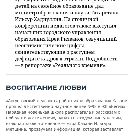
ВОДНЫЕ ВИДЫ СПОРТА
ОБРАЗОВАНИЕ
детей на семейное образование дал
министр образования и науки Татарстана
ХОККЕЙ С МЯЧОМ
ПРОИСШЕСТВИЯ
Ильсур Хадиуллин. На столичной
конференции педагогов также выступил
начальник городского управления
образования Ирек Ризванов, озвучивший
неоптимистические цифры,
свидетельствующие о растущем
дефиците кадров в отрасли. Подробности
— в репортаже «Реального времени».
ВОСПИТАНИЕ ЛЮБВИ
«Августовский педсовет» работников образования Казани
прошел в Естественно-научном лицее №95 в ЖК «Весна».
Нарядная новенькая школа располагала к рассказам о
победах и достижениях, однако в каждом выступлении,
включая заключительное — мэра Казани Ильсура
Метшина, прозвучала информация, которая заставляет