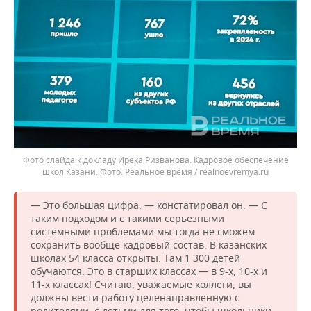
Фото слайда к докладу Ирека Ризванова. Кадровое обеспечение
школ Казани.
Реальное время / realnoevremya.ru
— Это большая цифра, — констатировал он. — С
таким подходом и с такими серьезными
системными проблемами мы тогда не сможем
сохранить вообще кадровый состав. В казанских
школах 54 класса открыты. Там 1 300 детей
обучаются. Это в старших классах — в 9-х, 10-х и
11-х классах! Считаю, уважаемые коллеги, вы
должны вести работу целенаправленную с
родителями, с детьми для того, чтобы школьники,