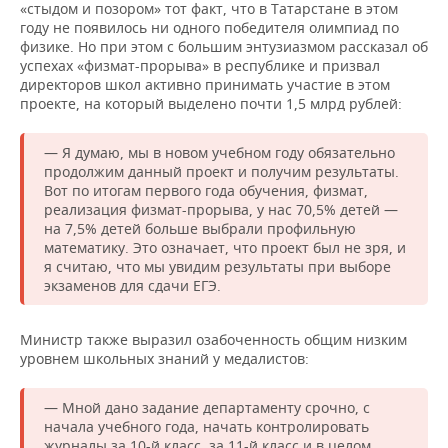
«стыдом и позором» тот факт, что в Татарстане в этом
году не появилось ни одного победителя олимпиад по
физике. Но при этом с большим энтузиазмом рассказал об
успехах «физмат-прорыва» в республике и призвал
директоров школ активно принимать участие в этом
проекте, на который выделено почти 1,5 млрд рублей:
— Я думаю, мы в новом учебном году обязательно
продолжим данный проект и получим результаты.
Вот по итогам первого года обучения, физмат,
реализация физмат-прорыва, у нас 70,5% детей —
на 7,5% детей больше выбрали профильную
математику. Это означает, что проект был не зря, и
я считаю, что мы увидим результаты при выборе
экзаменов для сдачи ЕГЭ.
Министр также выразил озабоченность общим низким
уровнем школьных знаний у медалистов:
— Мной дано задание департаменту срочно, с
начала учебного года, начать контролировать
журналы за 10-й класс, за 11-й класс и в целом