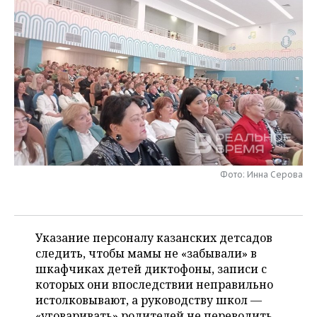
НЕФТЕХИМИЯ
РОЗНИЧНАЯ ТОРГОВЛЯ
НОВОСТИ ТЕХНОЛОГИЙ
МЕРОПРИЯТИЯ
НЕФТЬ
ТРАНСПОРТ
IT
НОВОСТИ МЕРОПРИЯТИЙ
СПОРТ
ОПК
УСЛУГИ
МЕДИА
ВЫЕЗДНАЯ РЕДАКЦИЯ
НОВОСТИ СПОРТА
ОБЩЕСТВО
ЭНЕРГЕТИКА
ТЕЛЕКОММУНИКАЦИИ
БИЗНЕС-БРАНЧИ
ФУТБОЛ
НОВОСТИ ОБЩЕСТВА
ФОТОГАЛЕРЕЯ
ONLINE-КОНФЕРЕНЦИИ
ХОККЕЙ
ВЛАСТЬ
СЮЖЕТЫ
Фото: Инна Серова
ОТКРЫТАЯ ЛЕКЦИЯ
БАСКЕТБОЛ
ИНФРАСТРУКТУРА
СПРАВОЧНИК
ВОЛЕЙБОЛ
ИСТОРИЯ
СПИСОК ПЕРСОН
ПОЛНАЯ ВЕРСИЯ
Указание персоналу казанских детсадов
следить, чтобы мамы не «забывали» в
КИБЕРСПОРТ
КУЛЬТУРА
СПИСОК КОМПАНИЙ
шкафчиках детей диктофоны, записи с
которых они впоследствии неправильно
ФИГУРНОЕ КАТАНИЕ
МЕДИЦИНА
истолковывают, а руководству школ —
«уговаривать» родителей не переводить