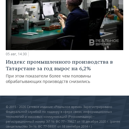
05 авг, 14:30
Индекс промышленного производства в
Татарстане за год вырос на 6,2%
При этом показатели более чем половины
обрабатывающих производств снизились
© 2015 - 2026 Сетевое издание «Реальное время» Зарегистрировано
Федеральной службой по надзору в сфере связи, информационных
технологий и массовых коммуникаций (Роскомнадзор) –
регистрационный номер ЭЛ № ФС 77 - 79627 от 18 декабря 2020 г. (ранее
свидетельство Эл № ФС 77-59331 от 18 сентября 2014 г.)