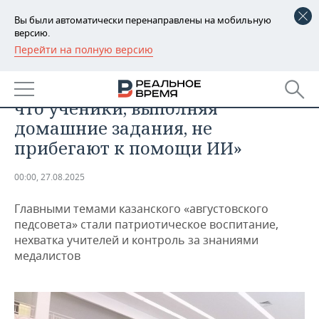
Вы были автоматически перенаправлены на мобильную
версию.
Перейти на полную версию
РЕГИОНЫ
ОБЩЕСТВО
Ирек Ризванов: «Наивно думать,
БАШКОРТОСТАН
НОВОСТИ
что ученики, выполняя
ТАТАРСТАН
АНАЛИТИКА
домашние задания, не
прибегают к помощи ИИ»
УДМУРТИЯ
НОВОСТИ АНАЛИТИКИ
ЭКОНОМИКА
00:00, 27.08.2025
ДЕКЛАРАЦИИ О ДОХОДАХ
НОВОСТИ ЭКОНОМИКИ
ПРОМЫШЛЕННОСТЬ
Главными темами казанского «августовского
КОРОЛИ ГОСЗАКАЗА ПФО
ФИНАНСЫ
НОВОСТИ
НЕДВИЖИМОСТЬ
педсовета» стали патриотическое воспитание,
ПРОМЫШЛЕННОСТИ
нехватка учителей и контроль за знаниями
ВУЗЫ ТАТАРСТАНА
БАНКИ
НОВОСТИ НЕДВИЖИМОСТИ
АВТО
медалистов
АГРОПРОМ
КОМУ ПРИНАДЛЕЖАТ
БЮДЖЕТ
НОВОСТИ АВТО
БИЗНЕС
ТОРГОВЫЕ ЦЕНТРЫ
МАШИНОСТРОЕНИЕ
ТАТАРСТАНА
ИНВЕСТИЦИИ
НОВОСТИ БИЗНЕСА
ТЕХНОЛОГИИ