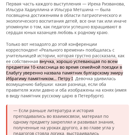
Первая часть каждого выступления — Ирека Ризванова,
Ильсура Хадиуллина и Ильсура Метшина — была
посвящена достижениям в области патриотического и
экологического воспитания детей, все они так или иначе
упомянули о том, как педагоги успешно взращивают в
сердцах юных казанцев любовь к родному краю.
Только вот незадолго до этой конференции
корреспондент «Реального времени» пообщалась с
учительницей истории, которая грустно рассказала, как
ее собственная
внучка, хорошо успевающая по всем
предметам 10-классница во время семейной поездки в
Елабугу уверенно назвала памятник булгарскому эмиру
Ибрагиму памятником… Петру I
. Девочка удивилась
возмущению бабушки: какая разница, если оба
правителя жили давно и оба изображены на конях (имея
в виду памятник русскому царю в Петербурге).
— Если раньше литература и история
преподавались во взаимосвязи, материал по
одному предмету закреплял и развивал знания,
полученные на уроках другого, а во главе угла у
педагогов стояла логика, выстраивались