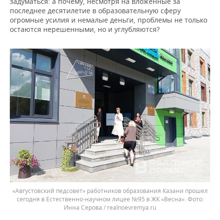
задуматься: а почему, несмотря на вложенные за
последнее десятилетие в образовательную сферу
огромные усилия и немалые деньги, проблемы не только
остаются нерешенными, но и углубляются?
«Августовский педсовет» работников образования Казани прошел
сегодня в Естественно-научном лицее №95 в ЖК «Весна».
Инна Серова / realnoevremya.ru