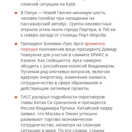
сложной ситуации на Кубе.
В Папуа — Новой Гвинее минимум шесть
человек погибли при нападении на
пассажирский автобус. Группа неизвестных
открыла огонь около города Поргера, в 700 км
к северо-западу от столицы Порт-Морсби.
Президент Боливии Луис Арсе
временно
передал
полномочия вице-президенту Давиду
Чокеуанке для участия в саммите БРИКС в
Казани. Как сообщается, Арсе намерен
обсудить с российским коллегой Владимиром
Путиным ряд ключевых вопросов, включая
ядерную энергетику, изменение климата,
сотрудничество в сфере образования и
действующие литиевые проекты.
ТАСС раскрыл подробности переговоров
главы Китая Си Цзиньпиня и президента
России Владимира Путина. Китайский лидер
заявил, что Москва и Пекин успешно
развивают торгово-экономическое
сотрудничество, несмотря на сложную
ситуацию в мире. По его словам, страны