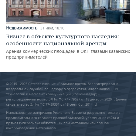
Недвижимость
31 июл, 18:10
Бизнес в объекте культурного наследия:
особенности национальной аренды
Аренда коммерческих площадей в ОКН глазами казанских
предпринимателей
© 2015 - 2026 Сетевое издание «Реальное время» Зарегистрировано
Федеральной службой по надзору в сфере связи, информационных
технологий и массовых коммуникаций (Роскомнадзор) –
регистрационный номер ЭЛ № ФС 77 - 79627 от 18 декабря 2020 г. (ранее
свидетельство Эл № ФС 77-59331 от 18 сентября 2014 г.)
Использование материалов Реального Времени разрешено только с
предварительного согласия правообладателей, упоминание сайта и
прямая гиперссылка обязательны при частичном или полном
воспроизведении материалов.