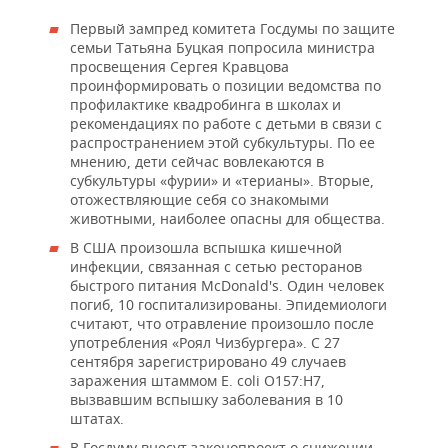
Первый зампред комитета Госдумы по защите
семьи Татьяна Буцкая попросила министра
просвещения Сергея Кравцова
проинформировать о позиции ведомства по
профилактике квадробинга в школах и
рекомендациях по работе с детьми в связи с
распространением этой субкультуры. По ее
мнению, дети сейчас вовлекаются в
субкультуры «фурии» и «терианы». Вторые,
отожествляющие себя со знакомыми
животными, наиболее опасны для общества.
В США произошла вспышка кишечной
инфекции, связанная с сетью ресторанов
быстрого питания McDonald's. Один человек
погиб, 10 госпитализированы. Эпидемиологи
считают, что отравление произошло после
употребления «Роял Чизбургера». С 27
сентября зарегистрировано 49 случаев
заражения штаммом E. coli O157:H7,
вызвавшим вспышку заболевания в 10
штатах.
В Госдуму внесут законопроект о снижении