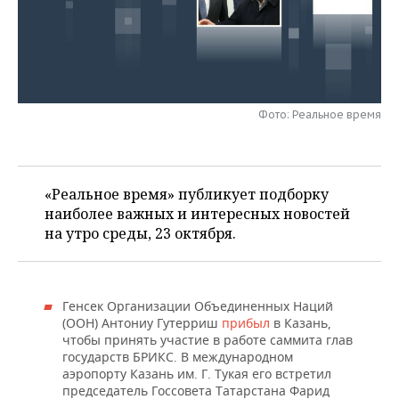
НЕФТЕХИМИЯ
РОЗНИЧНАЯ ТОРГОВЛЯ
НОВОСТИ ТЕХНОЛОГИЙ
МЕРОПРИЯТИЯ
НЕФТЬ
ТРАНСПОРТ
IT
НОВОСТИ МЕРОПРИЯТИЙ
СПОРТ
ОПК
УСЛУГИ
МЕДИА
ВЫЕЗДНАЯ РЕДАКЦИЯ
НОВОСТИ СПОРТА
ОБЩЕСТВО
Фото: Реальное время
ЭНЕРГЕТИКА
ТЕЛЕКОММУНИКАЦИИ
БИЗНЕС-БРАНЧИ
ФУТБОЛ
НОВОСТИ ОБЩЕСТВА
ФОТОГАЛЕРЕЯ
«Реальное время» публикует подборку
ONLINE-КОНФЕРЕНЦИИ
ХОККЕЙ
ВЛАСТЬ
СЮЖЕТЫ
наиболее важных и интересных новостей
на утро среды, 23 октября.
ОТКРЫТАЯ ЛЕКЦИЯ
БАСКЕТБОЛ
ИНФРАСТРУКТУРА
СПРАВОЧНИК
ВОЛЕЙБОЛ
ИСТОРИЯ
СПИСОК ПЕРСОН
ПОЛНАЯ ВЕРСИЯ
Генсек Организации Объединенных Наций
КИБЕРСПОРТ
КУЛЬТУРА
СПИСОК КОМПАНИЙ
(ООН) Антониу Гутерриш
прибыл
в Казань,
чтобы принять участие в работе саммита глав
государств БРИКС. В международном
ФИГУРНОЕ КАТАНИЕ
МЕДИЦИНА
аэропорту Казань им. Г. Тукая его встретил
председатель Госсовета Татарстана Фарид