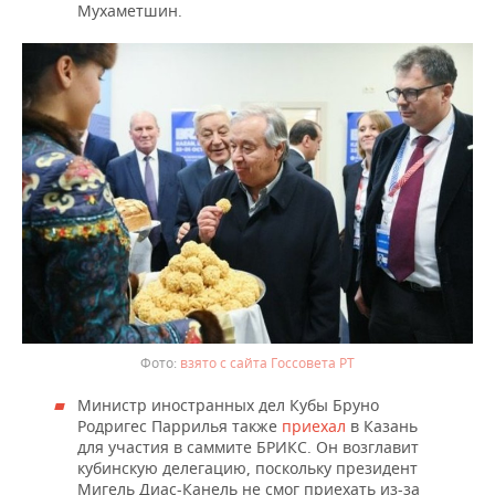
ВОДНЫЕ ВИДЫ СПОРТА
ОБРАЗОВАНИЕ
Мухаметшин.
ХОККЕЙ С МЯЧОМ
ПРОИСШЕСТВИЯ
взято с сайта Госсовета РТ
Министр иностранных дел Кубы Бруно
Родригес Паррилья также
приехал
в Казань
для участия в саммите БРИКС. Он возглавит
кубинскую делегацию, поскольку президент
Мигель Диас-Канель не смог приехать из-за