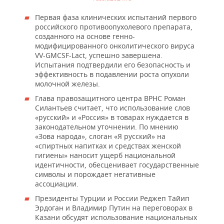
Первая фаза клинических испытаний первого
российского противоопухолевого препарата,
созданного на основе генно-
модифицированного онколитического вируса
VV-GMCSF-Lact, успешно завершена.
Испытания подтвердили его безопасность и
эффективность в подавлении роста опухоли
молочной железы.
Глава правозащитного центра ВРНС Роман
Силантьев считает, что использование слов
«русский» и «Россия» в товарах нуждается в
законодательном уточнении. По мнению
«Зова народа», слоган «Я русский» на
«спиртных напитках и средствах женской
гигиены» наносит ущерб национальной
идентичности, обесценивает государственные
символы и порождает негативные
ассоциации.
Президенты Турции и России Реджеп Тайип
Эрдоган и Владимир Путин на переговорах в
Казани обсудят использование национальных