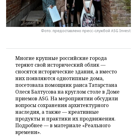
НЕФТЕХИМИЯ
РОЗНИЧНАЯ ТОРГОВЛЯ
НОВОСТИ ТЕХНОЛОГИЙ
МЕРОПРИЯТИЯ
НЕФТЬ
ТРАНСПОРТ
IT
НОВОСТИ МЕРОПРИЯТИЙ
СПОРТ
ОПК
Фото: предоставлено пресс-службой ASG Invest
УСЛУГИ
МЕДИА
ВЫЕЗДНАЯ РЕДАКЦИЯ
НОВОСТИ СПОРТА
ОБЩЕСТВО
ЭНЕРГЕТИКА
ТЕЛЕКОММУНИКАЦИИ
БИЗНЕС-БРАНЧИ
ФУТБОЛ
НОВОСТИ ОБЩЕСТВА
ФОТОГАЛЕРЕЯ
Многие крупные российские города
теряют свой исторический облик —
ONLINE-КОНФЕРЕНЦИИ
ХОККЕЙ
ВЛАСТЬ
СЮЖЕТЫ
сносятся исторические здания, а вместо
них появляются однотипные дома,
ОТКРЫТАЯ ЛЕКЦИЯ
БАСКЕТБОЛ
ИНФРАСТРУКТУРА
СПРАВОЧНИК
посетовала помощник раиса Татарстана
Олеся Балтусова на круглом столе в Доме
ВОЛЕЙБОЛ
ИСТОРИЯ
СПИСОК ПЕРСОН
ПОЛНАЯ ВЕРСИЯ
приемов ASG. На мероприятии обсудили
вопросы сохранения архитектурного
КИБЕРСПОРТ
КУЛЬТУРА
СПИСОК КОМПАНИЙ
наследия, а также — креативные
продукты и практики их продвижения.
ФИГУРНОЕ КАТАНИЕ
МЕДИЦИНА
Подробнее — в материале «Реального
времени».