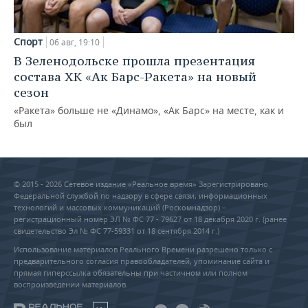
Спорт
06 авг, 19:10
В Зеленодольске прошла презентация
состава ХК «Ак Барс-Ракета» на новый
сезон
«Ракета» больше не «Динамо», «Ак Барс» на месте, как и
был
© 2015 - 2026 Сетевое издание «Реальное время» Зарегистрировано
Федеральной службой по надзору в сфере связи, информационных
технологий и массовых коммуникаций (Роскомнадзор) –
регистрационный номер ЭЛ № ФС 77 - 79627 от 18 декабря 2020 г. (ранее
свидетельство Эл № ФС 77-59331 от 18 сентября 2014 г.)
Использование материалов Реального Времени разрешено только с
предварительного согласия правообладателей, упоминание сайта и
прямая гиперссылка обязательны при частичном или полном
воспроизведении материалов.