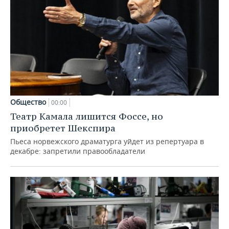
Общество
00:00
Театр Камала лишится Фоссе, но
приобретет Шекспира
Пьеса норвежского драматурга уйдет из репертуара в
декабре: запретили правообладатели